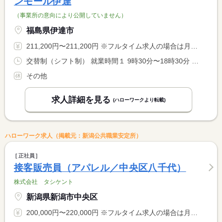
ンモール伊達
（事業所の意向により公開していません）
福島県伊達市
211,200円〜211,200円 ※フルタイム求人の場合は月額（換算額）、パート求人の場合は時間額を表示しています。
交替制（シフト制） 就業時間１ 9時30分〜18時30分 就業時間２ 11時15分〜20時15分 就業時間３ 12時15分〜21時15分 就業時間に関する特記事項 実働８ｈ（休憩１ｈ）時間応相談 <BR> ※３交代シフト制 <BR> 全部の時間帯に入れる方の募集となります。
その他
求人詳細を見る
(ハローワークより転載)
ハローワーク求人（掲載元：新潟公共職業安定所）
正社員
接客販売員（アパレル／中央区八千代）
株式会社 タシケント
新潟県新潟市中央区
200,000円〜220,000円 ※フルタイム求人の場合は月額（換算額）、パート求人の場合は時間額を表示しています。