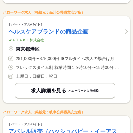
ハローワーク求人（掲載元：品川公共職業安定所）
パート・アルバイト
ヘルスケアブランドの商品企画
ＷＡＴＡＫＩ株式会社
東京都港区
291,000円〜375,000円 ※フルタイム求人の場合は月額（換算額）、パート求人の場合は時間額を表示しています。
フレックスタイム制 就業時間１ 9時10分〜18時00分 就業時間に関する特記事項 ＜会社の承認によりフレックス勤務も可能です！＞ <BR> フレックスタイム制（標準労働時間７時間５０分） <BR> ※コアタイム／１０：００〜１６：００ ※フレキシブルタイム／ <BR> ７：００〜１０：００、１６：００〜１９：００
土曜日，日曜日，祝日
求人詳細を見る
(ハローワークより転載)
ハローワーク求人（掲載元：岐阜公共職業安定所）
パート・アルバイト
アパレル販売（ハッシュパピー・イーアス