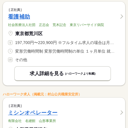
正社員
看護補助
社会医療法人社団 正志会 荒木記念 東京リバーサイド病院
東京都荒川区
197,700円〜220,900円 ※フルタイム求人の場合は月額（換算額）、パート求人の場合は時間額を表示しています。
変形労働時間制 変形労働時間制の単位 １ヶ月単位 就業時間１ 8時30分〜17時30分 就業時間２ 16時30分〜9時00分 就業時間に関する特記事項 （２）休憩１２０分 <BR> シフト制 <BR> １６１ｈ／月
その他
求人詳細を見る
(ハローワークより転載)
ハローワーク求人（掲載元：村山公共職業安定所）
正社員
ミシンオペレーター
有限会社 名縫館 山形事業所