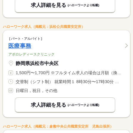
求人詳細を見る
(ハローワークより転載)
ハローワーク求人（掲載元：浜松公共職業安定所）
パート・アルバイト
医療事務
アポロレディースクリニック
静岡県浜松市中央区
1,500円〜1,700円 ※フルタイム求人の場合は月額（換算額）、パート求人の場合は時間額を表示しています。
交替制（シフト制） 就業時間１ 8時30分〜17時30分 就業時間２ 8時30分〜12時30分 就業時間３ 8時00分〜13時00分 就業時間に関する特記事項 （１）月・火・木・金 （２）水 （３）土 <BR> （２）（３）：休憩なし <BR> <BR> ※就業時間等は応相談
日曜日，祝日，その他
求人詳細を見る
(ハローワークより転載)
ハローワーク求人（掲載元：倉敷中央公共職業安定所 児島出張所）