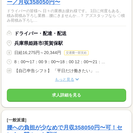
ー／月収358050円〜
ドライバーの皆様へ 日々の業務お疲れ様です。 1日に何度もある、
積み荷積み下ろし業務…腰にきませんか…？ アズスタッフなら ◇積
み荷積み下ろし...
ドライバー・配達・配送
兵庫県姫路市/英賀保駅
日給16,275円～20,344円
交通費一部支給
8：00〜17：00 9：00〜18：00 12：00〜21：...
【自己申告シフト】 「平日だけ働きたい」 ...
もっと見る
求人詳細を見る
[一般派遣]
腰への負担が少なめで月収358050円〜可！セ