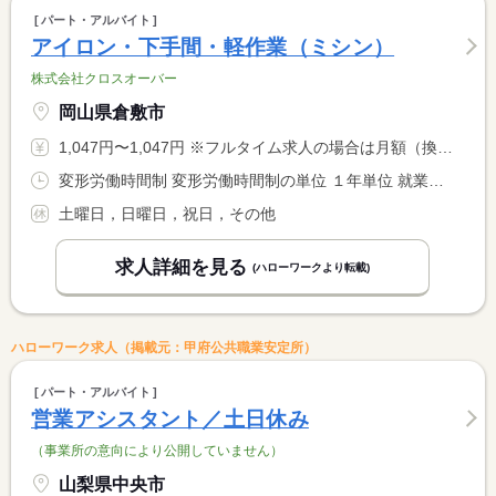
パート・アルバイト
アイロン・下手間・軽作業（ミシン）
株式会社クロスオーバー
岡山県倉敷市
1,047円〜1,047円 ※フルタイム求人の場合は月額（換算額）、パート求人の場合は時間額を表示しています。
変形労働時間制 変形労働時間制の単位 １年単位 就業時間１ 9時00分〜12時00分 就業時間２ 9時00分〜15時00分 又は 9時00分〜17時30分の時間の間の3時間以上 就業時間に関する特記事項 応相談可（週３日希望・扶養内で働きたいなど）
土曜日，日曜日，祝日，その他
求人詳細を見る
(ハローワークより転載)
ハローワーク求人（掲載元：甲府公共職業安定所）
パート・アルバイト
営業アシスタント／土日休み
（事業所の意向により公開していません）
山梨県中央市