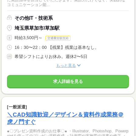
コミュニケーション能...
その他IT・技術系
埼玉県草加市/草加駅
時給3,500円～
交通費全額支給
16：30〜22：00 【残業】残業は基本なし。
希望シフトによりお休み。週休2〜5日
もっと見る
求人詳細を見る
[一般派遣]
＼CAD知識歓迎／デザイン＆資料作成業務＠
虎ノ門すぐ
●〇プレゼン資料作成のお仕事〇● ・Illustrator、Photoshop、Powerp
ointを使ってのプレゼン資料作成 ・計画図や実施図の清書や修正 ・