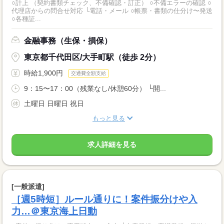
○計上 （契約書類チェック、不備確認・訂正） ○不備エラーの確認 ○
代理店からの問合せ対応 └電話・メール ○帳票・書類の仕分け〜発送
○各種証...
金融事務（生保・損保）
東京都千代田区/大手町駅（徒歩 2分）
時給1,900円
交通費全額支給
9：15〜17：00（残業なし/休憩60分） └開...
土曜日 日曜日 祝日
もっと見る
求人詳細を見る
[一般派遣]
［週5時短］ルール通りに！案件振分けや入
力…＠東京海上日動