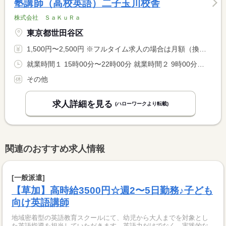
塾講師（高校英語）二子玉川校舎
株式会社 ＳａＫｕＲａ
東京都世田谷区
1,500円〜2,500円 ※フルタイム求人の場合は月額（換算額）、パート求人の場合は時間額を表示しています。
就業時間１ 15時00分〜22時00分 就業時間２ 9時00分〜22時00分 就業時間に関する特記事項 開塾時間：平日は（１）、土・日は（２） <BR> <BR> ＊９：００〜２２：００の間の実働２〜８時間程度（応相談）
その他
求人詳細を見る
(ハローワークより転載)
関連のおすすめ求人情報
[一般派遣]
【草加】高時給3500円☆週2〜5日勤務♪子ども
向け英語講師
地域密着型の英語教育スクールにて、幼児から大人までを対象とし
た英語指導を担当していただきます。英語力だけでなく、実践的な