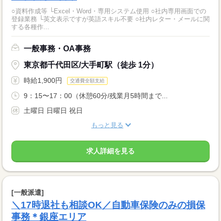
○資料作成等 └Excel・Word・専用システム使用 ○社内専用画面での
登録業務 └英文表示ですが英語スキル不要 ○社内レター・メールに関
する各種作...
一般事務・OA事務
東京都千代田区/大手町駅（徒歩 1分）
時給1,900円
交通費全額支給
9：15〜17：00（休憩60分/残業月5時間まで...
土曜日 日曜日 祝日
もっと見る
求人詳細を見る
[一般派遣]
＼17時退社も相談OK／自動車保険のみの損保
事務＊銀座エリア