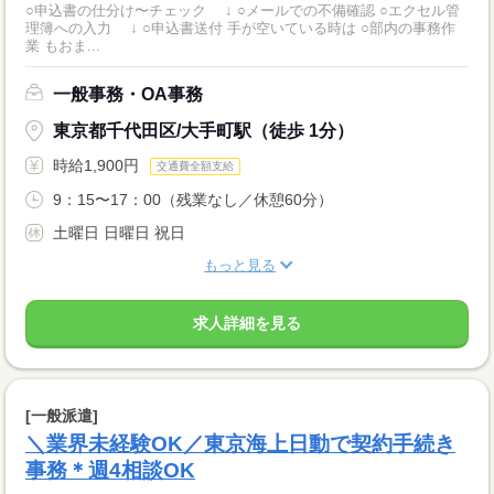
○申込書の仕分け〜チェック ↓ ○メールでの不備確認 ○エクセル管
理簿への入力 ↓ ○申込書送付 手が空いている時は ○部内の事務作
業 もおま...
一般事務・OA事務
東京都千代田区/大手町駅（徒歩 1分）
時給1,900円
交通費全額支給
9：15〜17：00（残業なし／休憩60分）
土曜日 日曜日 祝日
もっと見る
求人詳細を見る
[一般派遣]
＼業界未経験OK／東京海上日動で契約手続き
事務＊週4相談OK