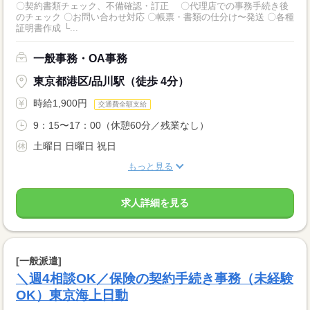
〇契約書類チェック、不備確認・訂正 〇代理店での事務手続き後
のチェック 〇お問い合わせ対応 〇帳票・書類の仕分け〜発送 〇各種
証明書作成 └...
一般事務・OA事務
東京都港区/品川駅（徒歩 4分）
時給1,900円
交通費全額支給
9：15〜17：00（休憩60分／残業なし）
土曜日 日曜日 祝日
もっと見る
求人詳細を見る
[一般派遣]
＼週4相談OK／保険の契約手続き事務（未経験
OK）東京海上日動