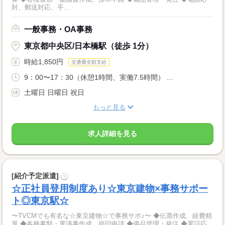
対、郵送対応、手...
一般事務・OA事務
東京都中央区/日本橋駅（徒歩 1分）
時給1,850円
交通費全額支給
9：00〜17：30（休憩1時間、実働7.5時間） ...
土曜日 日曜日 祝日
もっと見る
求人詳細を見る
[紹介予定派遣]
?
☆正社員登用制度あり☆東京建物×事務サポー
ト◎東京駅☆
〜TVCMでも有名な☆東京建物☆で事務サポ♪〜 ◆伝票作成、経費精
算 ◆各種書類・稟議書作成、捺印申請 ◆備品管理・発注 ◆電話応