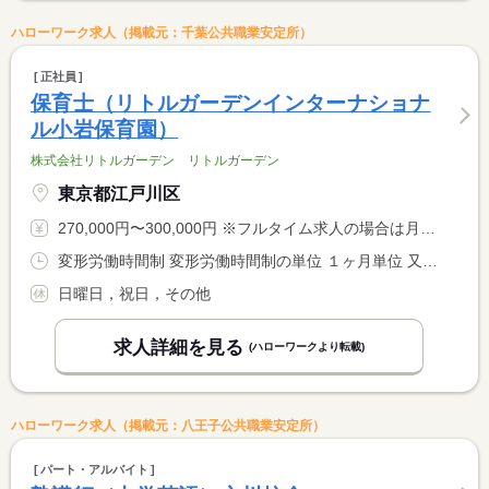
ハローワーク求人（掲載元：千葉公共職業安定所）
正社員
保育士（リトルガーデンインターナショナ
ル小岩保育園）
株式会社リトルガーデン リトルガーデン
東京都江戸川区
270,000円〜300,000円 ※フルタイム求人の場合は月額（換算額）、パート求人の場合は時間額を表示しています。
変形労働時間制 変形労働時間制の単位 １ヶ月単位 又は 7時00分〜19時00分の時間の間の9時間 就業時間に関する特記事項 ７：００〜１９：００の間の実働８時間 <BR> シフト制による（実働８時間・休憩１時間） <BR> ※園の開閉時間によって異なります。
日曜日，祝日，その他
求人詳細を見る
(ハローワークより転載)
ハローワーク求人（掲載元：八王子公共職業安定所）
パート・アルバイト