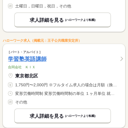
土曜日，日曜日，祝日，その他
求人詳細を見る
(ハローワークより転載)
ハローワーク求人（掲載元：王子公共職業安定所）
パート・アルバイト
学習塾英語講師
合同会社 ＫＩＸ
東京都北区
1,750円〜2,000円 ※フルタイム求人の場合は月額（換算額）、パート求人の場合は時間額を表示しています。
変形労働時間制 変形労働時間制の単位 １ヶ月単位 就業時間１ 16時30分〜21時00分 就業時間２ 15時00分〜19時30分 就業時間３ 13時30分〜18時00分 就業時間に関する特記事項 ＊就業時間（１）は、平日 <BR> 〃 （２）は、土曜日 <BR> 〃 （３）は、日曜日
その他
求人詳細を見る
(ハローワークより転載)