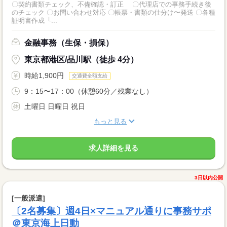
〇契約書類チェック、不備確認・訂正 〇代理店での事務手続き後
のチェック 〇お問い合わせ対応 〇帳票・書類の仕分け〜発送 〇各種
証明書作成 └...
金融事務（生保・損保）
東京都港区/品川駅（徒歩 4分）
時給1,900円
交通費全額支給
9：15〜17：00（休憩60分／残業なし）
土曜日 日曜日 祝日
もっと見る
求人詳細を見る
3日以内公開
[一般派遣]
〔2名募集〕週4日×マニュアル通りに事務サポ
＠東京海上日動