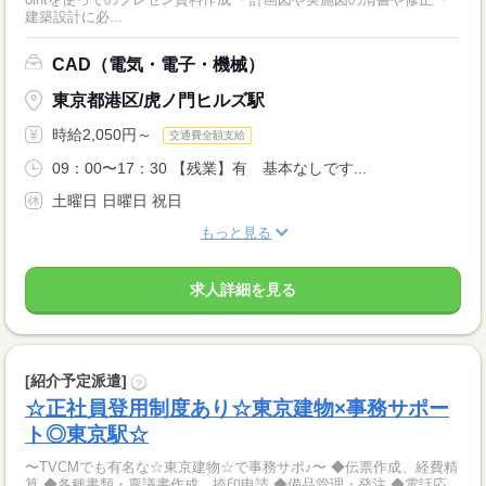
建築設計に必...
CAD（電気・電子・機械）
東京都港区/虎ノ門ヒルズ駅
時給2,050円～
交通費全額支給
09：00〜17：30 【残業】有 基本なしです...
土曜日 日曜日 祝日
もっと見る
求人詳細を見る
[紹介予定派遣]
?
☆正社員登用制度あり☆東京建物×事務サポー
ト◎東京駅☆
〜TVCMでも有名な☆東京建物☆で事務サポ♪〜 ◆伝票作成、経費精
算 ◆各種書類・稟議書作成、捺印申請 ◆備品管理・発注 ◆電話応