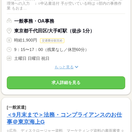
理簿への入力 ↓ ○申込書送付 手が空いている時は ○部内の事務作
業 もおま...
一般事務・OA事務
東京都千代田区/大手町駅（徒歩 1分）
時給1,900円
交通費全額支給
9：15〜17：00（残業なし／休憩60分）
土曜日 日曜日 祝日
もっと見る
求人詳細を見る
[一般派遣]
＜9月末まで＞法務・コンプライアンスのお仕
事＠東京海上G
○広告、ディスクロージャー資料、マーケティング資料の書面審査 ○