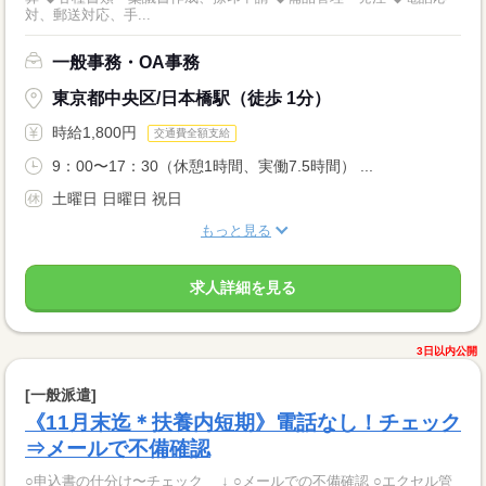
対、郵送対応、手...
一般事務・OA事務
東京都中央区/日本橋駅（徒歩 1分）
時給1,800円
交通費全額支給
9：00〜17：30（休憩1時間、実働7.5時間） ...
土曜日 日曜日 祝日
もっと見る
求人詳細を見る
3日以内公開
[一般派遣]
《11月末迄＊扶養内短期》電話なし！チェック
⇒メールで不備確認
○申込書の仕分け〜チェック ↓ ○メールでの不備確認 ○エクセル管