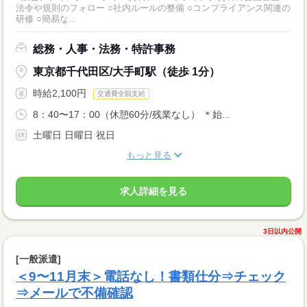
法令や規則のフォロー ○社内ルールの整備 ○コンプライアンス関連の
研修 ○簡易な...
総務・人事・法務・特許事務
東京都千代田区/大手町駅（徒歩 1分）
時給2,100円
交通費全額支給
8：40〜17：00（休憩60分/残業なし） ＊始...
土曜日 日曜日 祝日
もっと見る
求人詳細を見る
3日以内公開
[一般派遣]
＜9〜11月末＞電話なし！書類仕分⇒チェック
⇒メールで不備確認