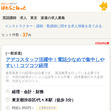
英語講師 求人 東京 派遣の求人募集
インストラクター・講師・塾講師に関する求人情報を見てみる
37
ヒット件数：
件
3日以内公開
[一般派遣]
アデコスタッフ活躍中！電話少なめで集中しや
すい！コツコツ経理
教育業界での経理のお仕事です。 英語教育を行っている企業です
が、今回の経理ポジションは語学スキル不要！ 請求書発行や入金管
理、仕訳などのコツコ...
経理・会計・財務
東京都渋谷区/代々木駅（徒歩 3分）
時給1,950円～
交通費全額支給