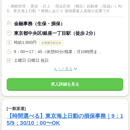
・満期管理 ・更改 ・計上 ・照会応答 ［種目］自動車 ［取扱い］AI
G、東京海上日動 ＊業務にあたり 損保募集人資格が必要です
金融事務（生保・損保）
東京都中央区/銀座一丁目駅（徒歩 2分）
時給1,800円
交通費全額支給
9：00〜17：45（休憩60分/残業：月10時間ま...
土曜日 日曜日 祝日
もっと見る
求人詳細を見る
[一般派遣]
【時間選べる】東京海上日動の損保事務｜9：1
5/9：30/10：00〜OK