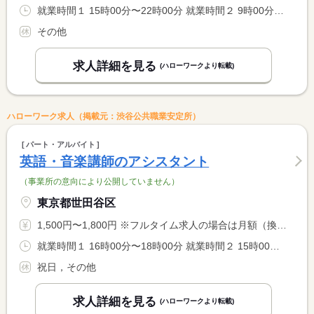
就業時間１ 15時00分〜22時00分 就業時間２ 9時00分〜22時00分 就業時間に関する特記事項 開塾時間：平日は（１）、土・日は（２） <BR> <BR> ＊９：００〜２２：００の間の実働２〜８時間程度（応相談）
その他
求人詳細を見る
(ハローワークより転載)
ハローワーク求人（掲載元：渋谷公共職業安定所）
パート・アルバイト
英語・音楽講師のアシスタント
（事業所の意向により公開していません）
東京都世田谷区
1,500円〜1,800円 ※フルタイム求人の場合は月額（換算額）、パート求人の場合は時間額を表示しています。
就業時間１ 16時00分〜18時00分 就業時間２ 15時00分〜18時00分 就業時間３ 14時00分〜18時00分 又は 10時00分〜11時00分の時間の間の1時間 就業時間に関する特記事項 就業時間・就業曜日は応相談可。 <BR> 短時間勤務可能な方。 <BR> 複数箇所勤務されている方など、柔軟にご対応いただける方。
祝日，その他
求人詳細を見る
(ハローワークより転載)