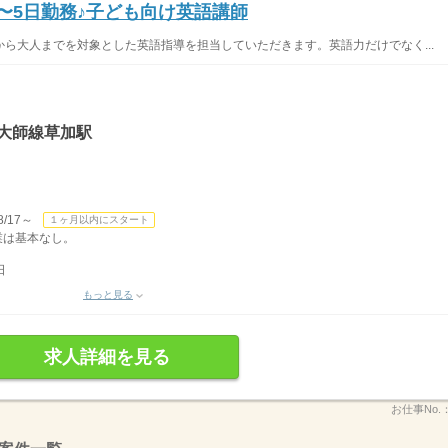
2〜5日勤務♪子ども向け英語講師
ら大人までを対象とした英語指導を担当していただきます。英語力だけでなく...
大師線草加駅
/17～
１ヶ月以内にスタート
残業は基本なし。
日
もっと見る
求人詳細を見る
お仕事No.