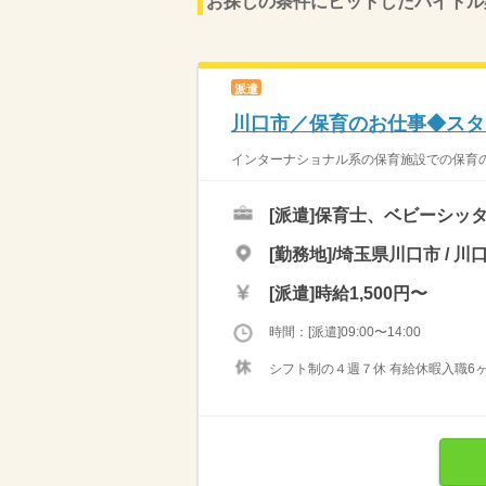
お探しの条件にヒットしたバイトル
派遣
川口市／保育のお仕事◆スタ
インターナショナル系の保育施設での保育の
[派遣]
保育士、ベビーシッ
[勤務地]/埼玉県川口市 / 川
[派遣]
時給1,500円〜
時間：[派遣]09:00〜14:00
シフト制の４週７休 有給休暇入職6ヶ