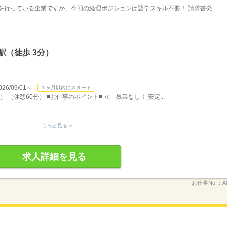
を行っている企業ですが、今回の経理ポジションは語学スキル不要！ 請求書発...
駅（徒歩 3分）
/09/01～
１ヶ月以内にスタート
） （休憩60分） ■お仕事のポイント■ ≪ 残業なし！ 安定...
もっと見る
求人詳細を見る
お仕事No.：
A