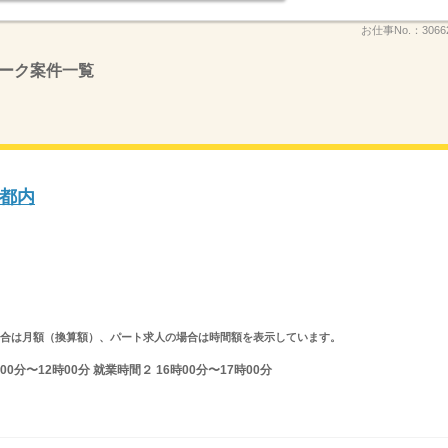
お仕事No.：
3066
ーク案件一覧
都内
求人の場合は月額（換算額）、パート求人の場合は時間額を表示しています。
0分〜12時00分 就業時間２ 16時00分〜17時00分