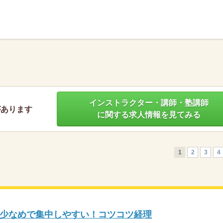
】
インストラクター・講師・塾講師
があります
に関する求人情報を見てみる
1
2
3
4
少なめで集中しやすい！コツコツ経理