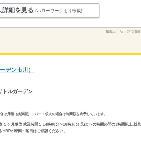
人詳細を見る
(ハローワークより転載)
掲載元：
品川公共職業
ーデン市川）
リトルガーデン
求人の場合は月額（換算額）、パート求人の場合は時間額を表示しています。
１ヶ月単位 就業時間１ 14時00分〜18時30分 又は 〜の時間の間の3時間以上 就業
 <BR> 時間・曜日はご相談ください。