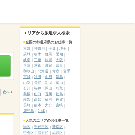
エリアから派遣求人検索
全国の都道府県のお仕事一覧
東京
神奈川
千葉
埼玉
茨城
栃木
群馬
愛知
岐阜
三重
静岡
大阪
兵庫
京都
滋賀
奈良
和歌山
北海道
青森
岩手
宮城
秋田
山形
福島
山梨
長野
新潟
富山
石川
福井
岡山
鳥取
次へ
島根
山口
香川
徳島
愛媛
高知
福岡
佐賀
長崎
熊本
大分
宮崎
鹿児島
沖縄
人気のエリアのお仕事一覧
港区
千代田区
新宿区
中央区
渋谷区
品川区