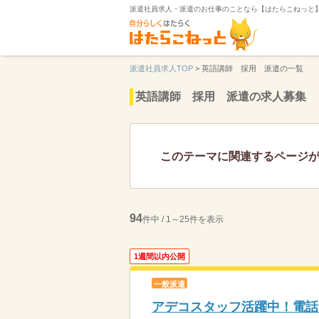
派遣社員求人・派遣のお仕事のことなら【はたらこねっと
派遣社員求人TOP
>
英語講師 採用 派遣の一覧
英語講師 採用 派遣の求人募集
このテーマに関連するページ
94
件中 / 1～25件を表示
1週間以内公開
一般派遣
アデコスタッフ活躍中！電話