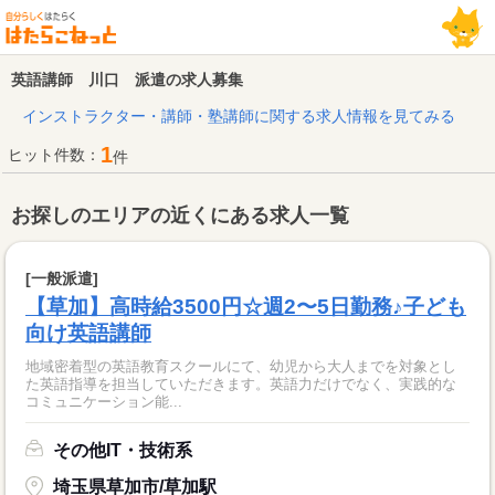
英語講師 川口 派遣の求人募集
インストラクター・講師・塾講師に関する求人情報を見てみる
1
ヒット件数：
件
お探しのエリアの近くにある求人一覧
[一般派遣]
【草加】高時給3500円☆週2〜5日勤務♪子ども
向け英語講師
地域密着型の英語教育スクールにて、幼児から大人までを対象とし
た英語指導を担当していただきます。英語力だけでなく、実践的な
コミュニケーション能...
その他IT・技術系
埼玉県草加市/草加駅