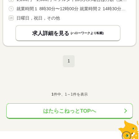
就業時間１ 8時30分〜12時00分 就業時間２ 14時30分〜19時30分 又は 8時30分〜19時30分の時間の間の3時間以上 就業時間に関する特記事項 ＊上記は例示です。就業時間についてはご相談に応じます。 <BR> ＊１日３時間〜８時間 <BR> ※シフト制（月〜土）
日曜日，祝日，その他
求人詳細を見る
(ハローワークより転載)
1
1
件中、1～1件を表示
はたらこねっとTOPへ