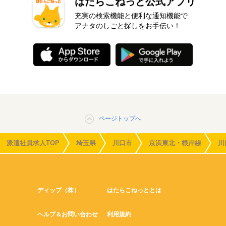
はたらこねっと公式アプリ
充実の検索機能と便利な通知機能で
アナタのしごと探しをお手伝い！
ページトップへ
派遣社員求人TOP
埼玉県
川口市
京浜東北・根岸線
川
ディップ（株）
はたらこねっととは
ヘルプ＆お問い合わせ
利用規約