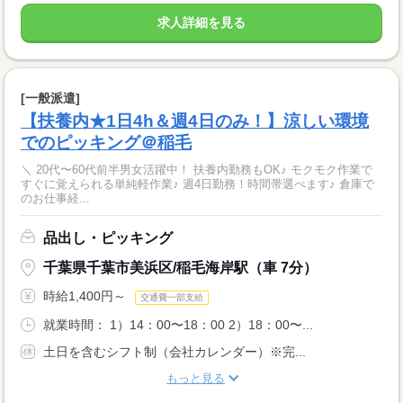
求人詳細を見る
[一般派遣]
【扶養内★1日4h＆週4日のみ！】涼しい環境
でのピッキング＠稲毛
＼ 20代〜60代前半男女活躍中！ 扶養内勤務もOK♪ モクモク作業で
すぐに覚えられる単純軽作業♪ 週4日勤務！時間帯選べます♪ 倉庫で
のお仕事経...
品出し・ピッキング
千葉県千葉市美浜区/稲毛海岸駅（車 7分）
時給1,400円～
交通費一部支給
就業時間： 1）14：00〜18：00 2）18：00〜...
土日を含むシフト制（会社カレンダー）※完...
もっと見る