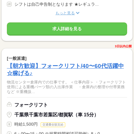
シフトは自己申告制となります ★レギュラ...
もっと見る
求人詳細を見る
3日以内公開
[一般派遣]
【朝方歓迎】フォークリフト/40〜60代活躍中
☆稼げる♪
物流センター倉庫内での仕事です。 ＜仕事内容＞ ・フォークリフト
使用による重機パーツ類の入出庫作業 ・倉庫内の整理や付帯業務
など ※重機扱...
フォークリフト
千葉県千葉市若葉区/都賀駅（車 15分）
時給1,500円
交通費全額支給
6：00〜15：00 ※就業時間相談可能例）8：0...