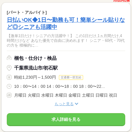
3日以内公開
[パート・アルバイト]
日払いOK◆1日〜勤務も可！簡単シール貼りな
ど◎シニアも活躍中
【激単1日だけ！シニアの方活躍中！】 この1日だけ,1ヵ月間だけ,4
時間だけなど あなた優先で自由に決めれます！ シニア・60代・70代
の方を 積極的に...
梱包・仕分け・検品
千葉県流山市/初石駅
時給1,230円～1,500円
交通費一部支給
10：00〜14：00 14：00〜18：00 18：00〜22...
月曜日 火曜日 水曜日 木曜日 金曜日 土曜日 日曜日 祝日
もっと見る
求人詳細を見る