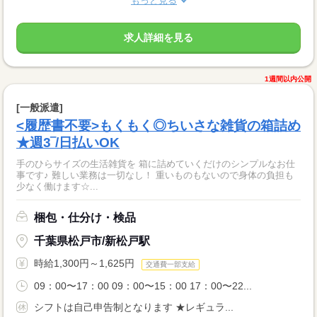
もっと見る
求人詳細を見る
1週間以内公開
[一般派遣]
<履歴書不要>もくもく◎ちいさな雑貨の箱詰め
★週3‾/日払いOK
手のひらサイズの生活雑貨を 箱に詰めていくだけのシンプルなお仕
事です♪ 難しい業務は一切なし！ 重いものもないので身体の負担も
少なく働けます☆...
梱包・仕分け・検品
千葉県松戸市/新松戸駅
時給1,300円～1,625円
交通費一部支給
09：00〜17：00 09：00〜15：00 17：00〜22...
シフトは自己申告制となります ★レギュラ...