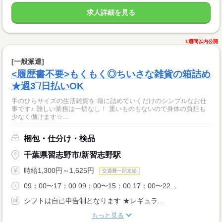
求人詳細を見る
1週間以内公開
[一般派遣]
<履歴書不要>もくもく◎ちいさな雑貨の箱詰め
★週3‾/日払いOK
手のひらサイズの生活雑貨を 箱に詰めていくだけのシンプルなお仕
事です♪ 難しい業務は一切なし！ 重いものもないので身体の負担も
少なく働けます☆...
梱包・仕分け・検品
千葉県習志野市/新習志野駅
時給1,300円～1,625円
交通費一部支給
09：00〜17：00 09：00〜15：00 17：00〜22...
シフトは自己申告制となります ★レギュラ...
もっと見る