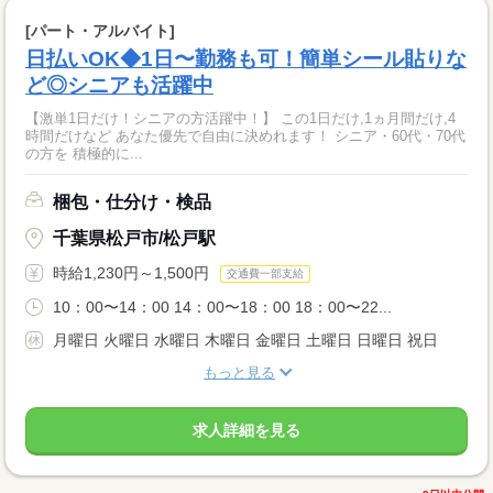
[パート・アルバイト]
日払いOK◆1日〜勤務も可！簡単シール貼りな
ど◎シニアも活躍中
【激単1日だけ！シニアの方活躍中！】 この1日だけ,1ヵ月間だけ,4
時間だけなど あなた優先で自由に決めれます！ シニア・60代・70代
の方を 積極的に...
梱包・仕分け・検品
千葉県松戸市/松戸駅
時給1,230円～1,500円
交通費一部支給
10：00〜14：00 14：00〜18：00 18：00〜22...
月曜日 火曜日 水曜日 木曜日 金曜日 土曜日 日曜日 祝日
もっと見る
求人詳細を見る