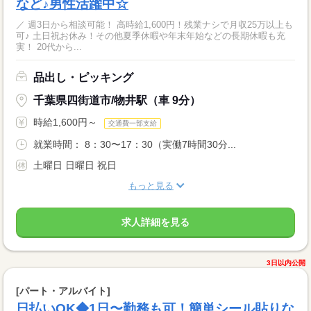
など♪男性活躍中☆
／ 週3日から相談可能！ 高時給1,600円！残業ナシで月収25万以上も
可♪ 土日祝お休み！その他夏季休暇や年末年始などの長期休暇も充
実！ 20代から...
品出し・ピッキング
千葉県四街道市/物井駅（車 9分）
時給1,600円～
交通費一部支給
就業時間： 8：30〜17：30（実働7時間30分...
土曜日 日曜日 祝日
もっと見る
求人詳細を見る
3日以内公開
[パート・アルバイト]
日払いOK◆1日〜勤務も可！簡単シール貼りな