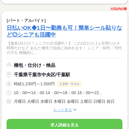
3日以内公開
[パート・アルバイト]
日払いOK◆1日〜勤務も可！簡単シール貼りな
ど◎シニアも活躍中
【激単1日だけ！シニアの方活躍中！】 この1日だけ,1ヵ月間だけ,4
時間だけなど あなた優先で自由に決めれます！ シニア・60代・70代
の方を 積極的に...
梱包・仕分け・検品
千葉県千葉市中央区/千葉駅
時給1,230円～1,500円
交通費一部支給
10：00〜14：00 14：00〜18：00 18：00〜22...
月曜日 火曜日 水曜日 木曜日 金曜日 土曜日 日曜日 祝日
もっと見る
求人詳細を見る