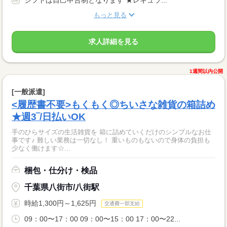
もっと見る
求人詳細を見る
1週間以内公開
[一般派遣]
<履歴書不要>もくもく◎ちいさな雑貨の箱詰め
★週3‾/日払いOK
手のひらサイズの生活雑貨を 箱に詰めていくだけのシンプルなお仕
事です♪ 難しい業務は一切なし！ 重いものもないので身体の負担も
少なく働けます☆...
梱包・仕分け・検品
千葉県八街市/八街駅
時給1,300円～1,625円
交通費一部支給
09：00〜17：00 09：00〜15：00 17：00〜22...