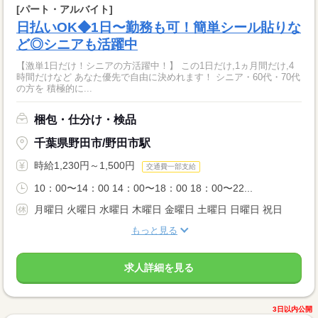
[パート・アルバイト]
日払いOK◆1日〜勤務も可！簡単シール貼りな
ど◎シニアも活躍中
【激単1日だけ！シニアの方活躍中！】 この1日だけ,1ヵ月間だけ,4
時間だけなど あなた優先で自由に決めれます！ シニア・60代・70代
の方を 積極的に...
梱包・仕分け・検品
千葉県野田市/野田市駅
時給1,230円～1,500円
交通費一部支給
10：00〜14：00 14：00〜18：00 18：00〜22...
月曜日 火曜日 水曜日 木曜日 金曜日 土曜日 日曜日 祝日
もっと見る
求人詳細を見る
3日以内公開