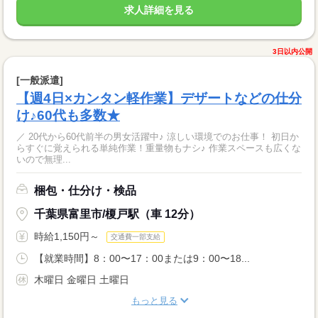
求人詳細を見る
3日以内公開
[一般派遣]
【週4日×カンタン軽作業】デザートなどの仕分
け♪60代も多数★
／ 20代から60代前半の男女活躍中♪ 涼しい環境でのお仕事！ 初日か
らすぐに覚えられる単純作業！重量物もナシ♪ 作業スペースも広くな
いので無理...
梱包・仕分け・検品
千葉県富里市/榎戸駅（車 12分）
時給1,150円～
交通費一部支給
【就業時間】8：00〜17：00または9：00〜18...
木曜日 金曜日 土曜日
もっと見る