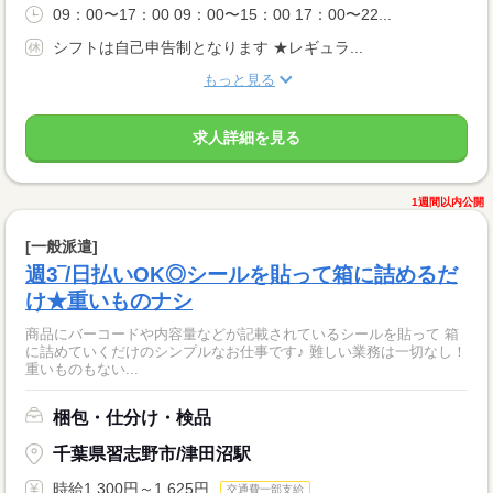
09：00〜17：00 09：00〜15：00 17：00〜22...
シフトは自己申告制となります ★レギュラ...
もっと見る
求人詳細を見る
1週間以内公開
[一般派遣]
週3‾/日払いOK◎シールを貼って箱に詰めるだ
け★重いものナシ
商品にバーコードや内容量などが記載されているシールを貼って 箱
に詰めていくだけのシンプルなお仕事です♪ 難しい業務は一切なし！
重いものもない...
梱包・仕分け・検品
千葉県習志野市/津田沼駅
時給1,300円～1,625円
交通費一部支給