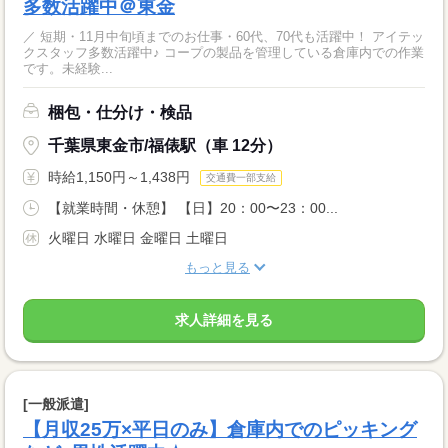
多数活躍中＠東金
／ 短期・11月中旬頃までのお仕事・60代、70代も活躍中！ アイテッ
クスタッフ多数活躍中♪ コープの製品を管理している倉庫内での作業
です。未経験...
梱包・仕分け・検品
千葉県東金市/福俵駅（車 12分）
時給1,150円～1,438円
交通費一部支給
【就業時間・休憩】 【日】20：00〜23：00...
火曜日 水曜日 金曜日 土曜日
もっと見る
求人詳細を見る
[一般派遣]
【月収25万×平日のみ】倉庫内でのピッキング