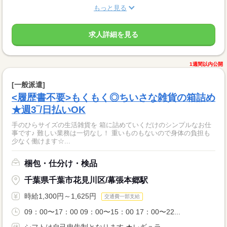
もっと見る
求人詳細を見る
1週間以内公開
[一般派遣]
<履歴書不要>もくもく◎ちいさな雑貨の箱詰め
★週3‾/日払いOK
手のひらサイズの生活雑貨を 箱に詰めていくだけのシンプルなお仕
事です♪ 難しい業務は一切なし！ 重いものもないので身体の負担も
少なく働けます☆...
梱包・仕分け・検品
千葉県千葉市花見川区/幕張本郷駅
時給1,300円～1,625円
交通費一部支給
09：00〜17：00 09：00〜15：00 17：00〜22...
シフトは自己申告制となります ★レギュラ...