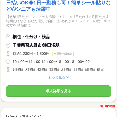
日払いOK◆1日〜勤務も可！簡単シール貼りな
ど◎シニアも活躍中
【激単1日だけ！シニアの方活躍中！】 この1日だけ,1ヵ月間だけ,4
時間だけなど あなた優先で自由に決めれます！ シニア・60代・70代
の方を 積極的に...
梱包・仕分け・検品
千葉県習志野市/津田沼駅
時給1,230円～1,500円
交通費一部支給
10：00〜14：00 14：00〜18：00 18：00〜22...
月曜日 火曜日 水曜日 木曜日 金曜日 土曜日 日曜日 祝日
もっと見る
求人詳細を見る
3日以内公開
[パート・アルバイト]