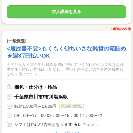
求人詳細を見る
1週間以内公開
[一般派遣]
<履歴書不要>もくもく◎ちいさな雑貨の箱詰め
★週3‾/日払いOK
手のひらサイズの生活雑貨を 箱に詰めていくだけのシンプルなお仕
事です♪ 難しい業務は一切なし！ 重いものもないので身体の負担も
少なく働けます☆...
梱包・仕分け・検品
千葉県市川市/市川塩浜駅
時給1,300円～1,625円
交通費一部支給
09：00〜17：00 09：00〜15：00 17：00〜22...
シフトは自己申告制となります ★レギュラ...