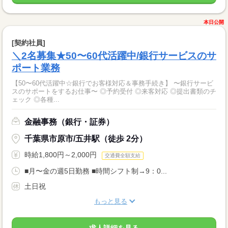
本日公開
[契約社員]
＼2名募集★50〜60代活躍中/銀行サービスのサ
ポート業務
【50〜60代活躍中☆銀行でお客様対応＆事務手続き】 〜銀行サービ
スのサポートをするお仕事〜 ◎予約受付 ◎来客対応 ◎提出書類のチ
ェック ◎各種...
金融事務（銀行・証券）
千葉県市原市/五井駅（徒歩 2分）
時給1,800円～2,000円
交通費全額支給
■月〜金の週5日勤務 ■時間シフト制→9：0...
土日祝
もっと見る
求人詳細を見る