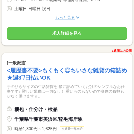
土曜日 日曜日 祝日
もっと見る
求人詳細を見る
1週間以内公開
[一般派遣]
<履歴書不要>もくもく◎ちいさな雑貨の箱詰め
★週3‾/日払いOK
手のひらサイズの生活雑貨を 箱に詰めていくだけのシンプルなお仕
事です♪ 難しい業務は一切なし！ 重いものもないので身体の負担も
少なく働けます☆...
梱包・仕分け・検品
千葉県千葉市美浜区/稲毛海岸駅
時給1,300円～1,625円
交通費一部支給