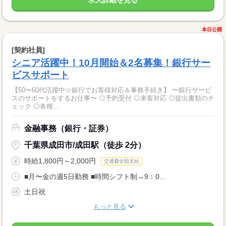
本日公開
[契約社員]
シニア活躍中！10月開始＆2名募集！銀行サー
ビスサポート
【50〜60代活躍中☆銀行でお客様対応＆事務手続き】 〜銀行サービ
スのサポートをするお仕事〜 ◎予約受付 ◎来客対応 ◎提出書類のチ
ェック ◎各種...
金融事務（銀行・証券）
千葉県成田市/成田駅（徒歩 2分）
時給1,800円～2,000円
交通費全額支給
■月〜金の週5日勤務 ■時間シフト制→9：0...
土日祝
もっと見る