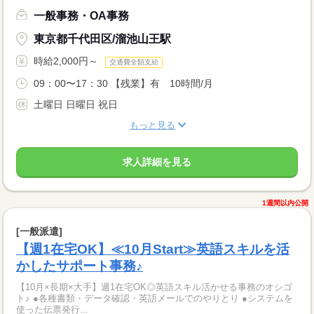
一般事務・OA事務
東京都千代田区/溜池山王駅
時給2,000円～
交通費全額支給
09：00〜17：30 【残業】有 10時間/月
土曜日 日曜日 祝日
もっと見る
求人詳細を見る
1週間以内公開
[一般派遣]
【週1在宅OK】≪10月Start≫英語スキルを活
かしたサポート事務♪
【10月×長期×大手】週1在宅OK◎英語スキル活かせる事務のオシゴ
ト♪ ●各種書類・データ確認・英語メールでのやりとり ●システムを
使った伝票発行...