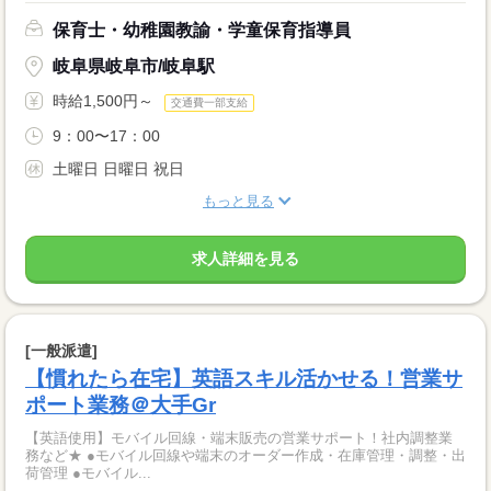
保育士・幼稚園教諭・学童保育指導員
岐阜県岐阜市/岐阜駅
時給1,500円～
交通費一部支給
9：00〜17：00
土曜日 日曜日 祝日
もっと見る
求人詳細を見る
[一般派遣]
【慣れたら在宅】英語スキル活かせる！営業サ
ポート業務＠大手Gr
【英語使用】モバイル回線・端末販売の営業サポート！社内調整業
務など★ ●モバイル回線や端末のオーダー作成・在庫管理・調整・出
荷管理 ●モバイル...