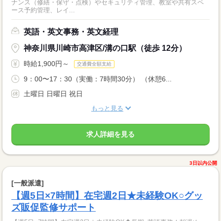
ナンス（修繕・保守・点検）やセキュリティ管理、教室や共有スペ
ース予約管理、レイ...
英語・英文事務・英文経理
神奈川県川崎市高津区/溝の口駅（徒歩 12分）
時給1,900円～
交通費全額支給
9：00〜17：30（実働：7時間30分） （休憩6...
土曜日 日曜日 祝日
もっと見る
求人詳細を見る
3日以内公開
[一般派遣]
【週5日×7時間】在宅週2日★未経験OK○グッ
ズ販促監修サポート