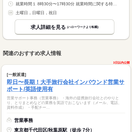
就業時間１ 8時30分〜17時30分 就業時間に関する特記事項 管理監督者：特記事項参照 <BR> 上記（１）勤務時間は目安となります。
土曜日，日曜日，祝日
求人詳細を見る
(ハローワークより転載)
関連のおすすめ求人情報
3日以内公開
[一般派遣]
即日〜長期！大手旅行会社インバウンド営業サ
ポート/英語使用有
営業サポート事務（営業事務） ・海外の提携旅行会社とのやりと
り、とりまとめなどの業務を英語でおこないます（メール、電話、
資料作成） ・手配チー...
営業事務
東京都千代田区/秋葉原駅（徒歩 7分）