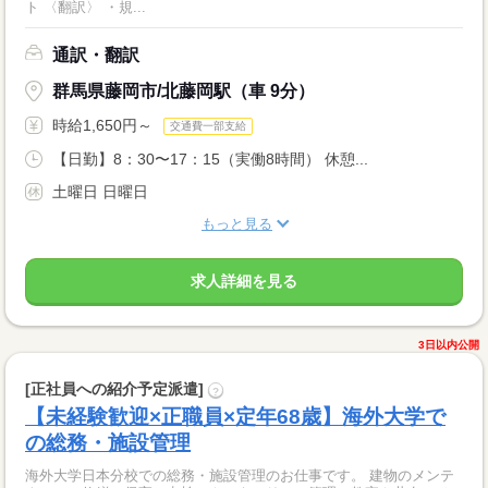
ト 〈翻訳〉 ・規...
通訳・翻訳
群馬県藤岡市/北藤岡駅（車 9分）
時給1,650円～
交通費一部支給
【日勤】8：30〜17：15（実働8時間） 休憩...
土曜日 日曜日
もっと見る
求人詳細を見る
3日以内公開
[正社員への紹介予定派遣]
?
【未経験歓迎×正職員×定年68歳】海外大学で
の総務・施設管理
海外大学日本分校での総務・施設管理のお仕事です。 建物のメンテ