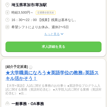
埼玉県草加市/草加駅
時給3,500円～
交通費全額支給
16：30〜22：00 【残業】残業は基本なし。
希望シフトによりお休み。週休2〜5日
もっと見る
求人詳細を見る
[紹介予定派遣]
?
★大学職員になろう★英語学位の教務♪英語ス
キル活かそう！
【大学×英語】入試に関する事務のお仕事☆ ●英語学位プログラム入
試に関する業務（英語対応含む） ●大学院入試に関する業務（英語対
応含む） ●出...
一般事務・OA事務