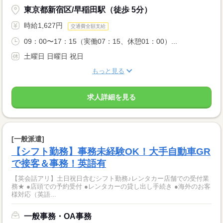
東京都新宿区/早稲田駅（徒歩 5分）
時給1,627円
交通費全額支給
09：00〜17：15（実働07：15、休憩01：00）...
土曜日 日曜日 祝日
もっと見る
求人詳細を見る
[一般派遣]
【シフト勤務】事務未経験OK！大手自動車GR
で接客＆事務！英語有
【英会話アリ】土日祝日含むシフト勤務♪レンタカー店舗での受付業
務★ ●店頭での予約受付 ●レンタカーの貸し出し手続き ●海外のお客
様対応（英語...
一般事務・OA事務