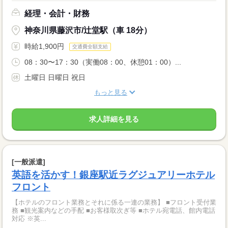
経理・会計・財務
神奈川県藤沢市/辻堂駅（車 18分）
時給1,900円
交通費全額支給
08：30〜17：30（実働08：00、休憩01：00）...
土曜日 日曜日 祝日
もっと見る
求人詳細を見る
[一般派遣]
英語を活かす！銀座駅近ラグジュアリーホテル
フロント
【ホテルのフロント業務とそれに係る一連の業務】 ■フロント受付業
務 ■観光案内などの手配 ■お客様取次ぎ等 ■ホテル宛電話、館内電話
対応 ※英...