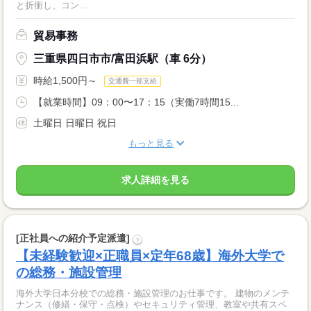
と折衝し、コン...
貿易事務
三重県四日市市/富田浜駅（車 6分）
時給1,500円～
交通費一部支給
【就業時間】09：00〜17：15（実働7時間15...
土曜日 日曜日 祝日
もっと見る
求人詳細を見る
[正社員への紹介予定派遣]
?
【未経験歓迎×正職員×定年68歳】海外大学で
の総務・施設管理
海外大学日本分校での総務・施設管理のお仕事です。 建物のメンテ
ナンス（修繕・保守・点検）やセキュリティ管理、教室や共有スペ