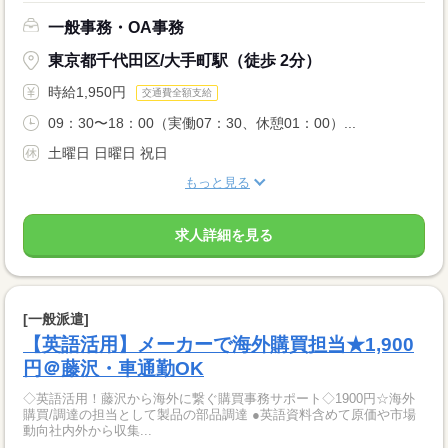
一般事務・OA事務
東京都千代田区/大手町駅（徒歩 2分）
時給1,950円
交通費全額支給
09：30〜18：00（実働07：30、休憩01：00）...
土曜日 日曜日 祝日
もっと見る
求人詳細を見る
[一般派遣]
【英語活用】メーカーで海外購買担当★1,900
円＠藤沢・車通勤OK
◇英語活用！藤沢から海外に繋ぐ購買事務サポート◇1900円☆海外
購買/調達の担当として製品の部品調達 ●英語資料含めて原価や市場
動向社内外から収集...