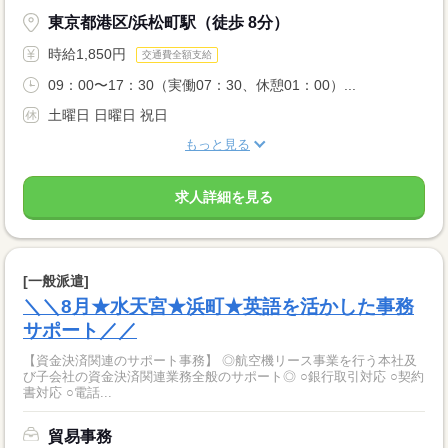
東京都港区/浜松町駅（徒歩 8分）
時給1,850円
交通費全額支給
09：00〜17：30（実働07：30、休憩01：00）...
土曜日 日曜日 祝日
もっと見る
求人詳細を見る
[一般派遣]
＼＼8月★水天宮★浜町★英語を活かした事務
サポート／／
【資金決済関連のサポート事務】 ◎航空機リース事業を行う本社及
び子会社の資金決済関連業務全般のサポート◎ ○銀行取引対応 ○契約
書対応 ○電話...
貿易事務