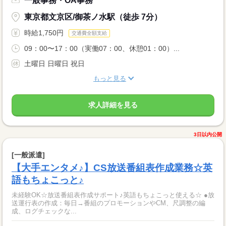
一般事務・OA事務
東京都文京区/御茶ノ水駅（徒歩 7分）
時給1,750円
交通費全額支給
09：00〜17：00（実働07：00、休憩01：00）...
土曜日 日曜日 祝日
もっと見る
求人詳細を見る
3日以内公開
[一般派遣]
【大手エンタメ♪】CS放送番組表作成業務☆英
語もちょこっと♪
未経験OK☆放送番組表作成サポート♪英語もちょこっと使える☆ ●放
送運行表の作成：毎日→番組のプロモーションやCM、尺調整の編
成、ログチェックな...