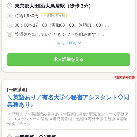
東京都大田区/大鳥居駅（徒歩 3分）
時給1,950円
交通費全額支給
08：00〜17：00（実働08：00、休憩01：00）...
希望休を出していただきシフトを組みます！...
もっと見る
求人詳細を見る
1週間以内公開
[一般派遣]
＼英語あり／有名大学◇秘書アシスタント◇同
業務あり♪
＜17時まで＞英語読み書きあり☆医療に貢献↑研究センターで事務ア
シ♪ ●スケジュール管理 ●研究費管理・処理 ●海外出張手続き ●書類
作成・チェッ...