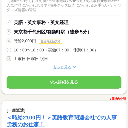
【週5日×7時間】在宅週2日☆未経験OK◆長期♪英語事務★朝遅め〜
人気作品にかかわれます♪海外グッズ販売にかかわるお手伝い☆〜 ◇
グッズ情報の管理...
英語・英文事務・英文経理
東京都千代田区/有楽町駅（徒歩 5分）
時給2,000円
交通費全額支給
10：00〜18：00（実働07：00、休憩01：00）...
土曜日 日曜日 祝日
もっと見る
求人詳細を見る
3日以内公開
[一般派遣]
＜時給2100円！＞英語教育関連会社での人事
労務のお仕事！