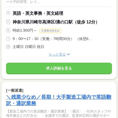
ース予約管理、レイ...
英語・英文事務・英文経理
神奈川県川崎市高津区/溝の口駅（徒歩 12分）
時給1,900円～
交通費全額支給
9：00〜17：30（実働：7時間30分） （休憩6...
土曜日 日曜日 祝日
もっと見る
求人詳細を見る
[一般派遣]
＼残業少なめ／長期！大手製造工場内で英語翻
訳・通訳業務
【製造工場内での英語翻訳・通訳業務】 〈通訳〉 ・社内スタッフや
海外拠点との打合せ、 ・会議等での通訳、監査対応時の通訳サポー