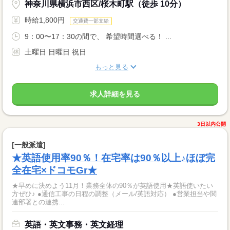
神奈川県横浜市西区/桜木町駅（徒歩 10分）
時給1,800円
交通費一部支給
9：00〜17：30の間で、 希望時間選べる！ ...
土曜日 日曜日 祝日
もっと見る
求人詳細を見る
3日以内公開
[一般派遣]
★英語使用率90％！在宅率は90％以上♪ほぼ完
全在宅×ドコモGr★
★早めに決めよう11月！業務全体の90％が英語使用★英語使いたい
方ぜひ♪ ●通信工事の日程の調整（メール/英語対応） ●営業担当や関
連部署との連携...
英語・英文事務・英文経理