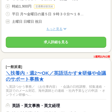
時給1,900円
交通費全額支給
平日 月〜金曜日の週５日 ９時３０分〜１８...
土曜日 日曜日 祝日
もっと見る
求人詳細を見る
1週間以内公開
[一般派遣]
＼扶養内・週2〜OK／英語活かす★研修や会議
のサポート事務★
＼英語つかう事務／ （お仕事内容） ・会議の日程調整、招集連絡 ・
英語でのメール対応、海外講師との連絡 ・社内予算などの申請 ・オ
ンライン研修へ...
英語・英文事務・英文経理