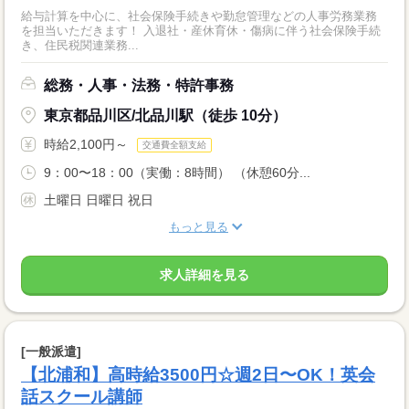
給与計算を中心に、社会保険手続きや勤怠管理などの人事労務業務
を担当いただきます！ 入退社・産休育休・傷病に伴う社会保険手続
き、住民税関連業務...
総務・人事・法務・特許事務
東京都品川区/北品川駅（徒歩 10分）
時給2,100円～
交通費全額支給
9：00〜18：00（実働：8時間） （休憩60分...
土曜日 日曜日 祝日
もっと見る
求人詳細を見る
[一般派遣]
【北浦和】高時給3500円☆週2日〜OK！英会
話スクール講師