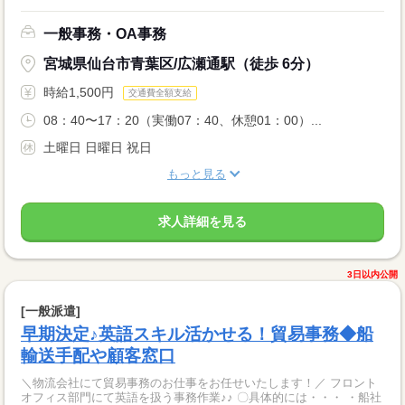
一般事務・OA事務
宮城県仙台市青葉区/広瀬通駅（徒歩 6分）
時給1,500円
交通費全額支給
08：40〜17：20（実働07：40、休憩01：00）...
土曜日 日曜日 祝日
もっと見る
求人詳細を見る
3日以内公開
[一般派遣]
早期決定♪英語スキル活かせる！貿易事務◆船
輸送手配や顧客窓口
＼物流会社にて貿易事務のお仕事をお任せいたします！／ フロント
オフィス部門にて英語を扱う事務作業♪♪ 〇具体的には・・・ ・船社