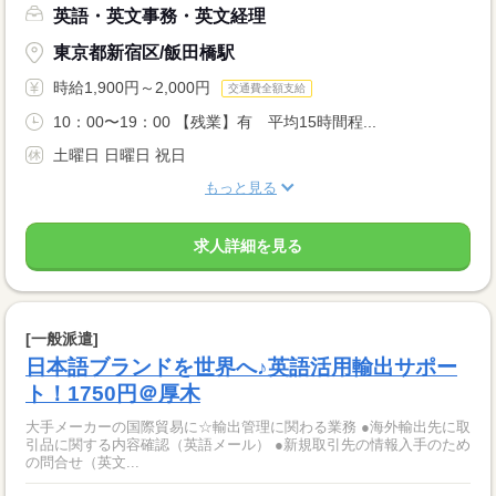
英語・英文事務・英文経理
東京都新宿区/飯田橋駅
時給1,900円～2,000円
交通費全額支給
10：00〜19：00 【残業】有 平均15時間程...
土曜日 日曜日 祝日
もっと見る
求人詳細を見る
[一般派遣]
日本語ブランドを世界へ♪英語活用輸出サポー
ト！1750円＠厚木
大手メーカーの国際貿易に☆輸出管理に関わる業務 ●海外輸出先に取
引品に関する内容確認（英語メール） ●新規取引先の情報入手のため
の問合せ（英文...