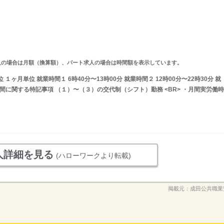
ルタイム求人の場合は月額（換算額）、パート求人の場合は時間額を表示しています。
ヶ月単位 就業時間１ 6時40分〜13時00分 就業時間２ 12時00分〜22時30分 就
業時間に関する特記事項 （１）〜（３）の交代制（シフト）勤務 <BR> ・月間実労働時
人詳細を見る
(ハローワークより転載)
掲載元：
成田公共職業