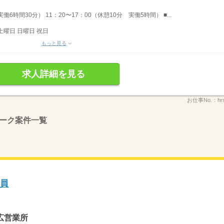
働6時間30分） 11：20〜17：00（休憩10分 実働5時間） ■...
土曜日 日曜日 祝日
もっと見る
求人詳細を見る
お仕事No.：
hr
ーク案件一覧
員
広営業所