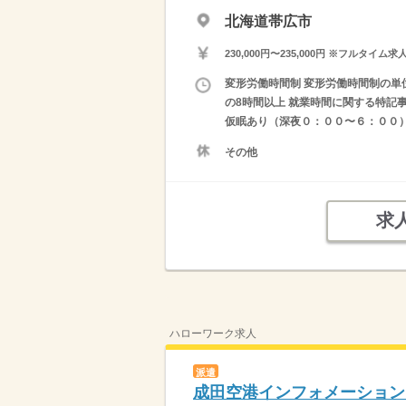
北海道帯広市
230,000円〜235,000円 ※フ
変形労働時間制 変形労働時間制の単位 
の8時間以上 就業時間に関する特記事
仮眠あり（深夜０：００〜６：００）
その他
求
ハローワーク求人
派遣
成田空港インフォメーション