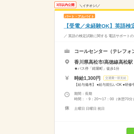
3日以内公開
＼イチオシ!／
パート・アルバイト
【受電／未経験OK】英語検
／ 英語の検定試験に関する 電話サポートのお
コールセンター（テレフォ
香川県高松市/高徳線高松駅（
★バス停「紺屋町」徒歩1分
時給1,300円
交通費一部支給
【給与備考】 ●給与前払いOK ●研修中
期間：長期
時間：・9：20〜17：00（休憩70分）
土曜日 日曜日 祝日