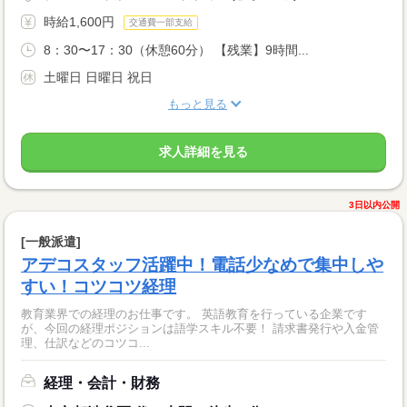
時給1,600円
交通費一部支給
8：30〜17：30（休憩60分） 【残業】9時間...
土曜日 日曜日 祝日
もっと見る
求人詳細を見る
3日以内公開
[一般派遣]
アデコスタッフ活躍中！電話少なめで集中しや
すい！コツコツ経理
教育業界での経理のお仕事です。 英語教育を行っている企業です
が、今回の経理ポジションは語学スキル不要！ 請求書発行や入金管
理、仕訳などのコツコ...
経理・会計・財務