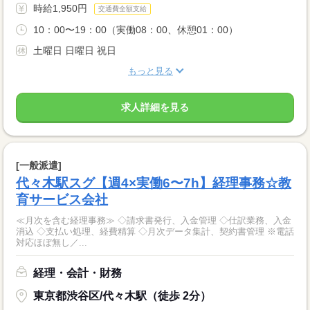
時給1,950円
交通費全額支給
10：00〜19：00（実働08：00、休憩01：00）
土曜日 日曜日 祝日
もっと見る
求人詳細を見る
[一般派遣]
代々木駅スグ【週4×実働6〜7h】経理事務☆教
育サービス会社
≪月次を含む経理事務≫ ◇請求書発行、入金管理 ◇仕訳業務、入金
消込 ◇支払い処理、経費精算 ◇月次データ集計、契約書管理 ※電話
対応ほぼ無し／...
経理・会計・財務
東京都渋谷区/代々木駅（徒歩 2分）