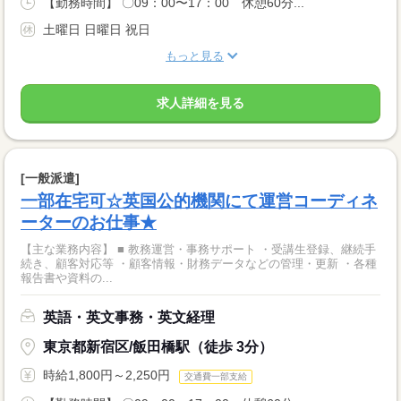
【勤務時間】 〇09：00〜17：00 休憩60分...
土曜日 日曜日 祝日
もっと見る
求人詳細を見る
[一般派遣]
一部在宅可☆英国公的機関にて運営コーディネ
ーターのお仕事★
【主な業務内容】 ■ 教務運営・事務サポート ・受講生登録、継続手
続き、顧客対応等 ・顧客情報・財務データなどの管理・更新 ・各種
報告書や資料の...
英語・英文事務・英文経理
東京都新宿区/飯田橋駅（徒歩 3分）
時給1,800円～2,250円
交通費一部支給