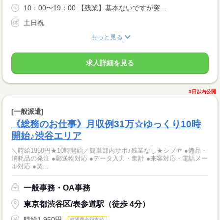
10：00〜19：00 【残業】基本ないですが突...
土日祝
もっと見る
求人詳細を見る
3日以内公開
[一般派遣]
《総務のお仕事》月収例31万☆ゆっくり10時
開始♪渋谷エリア
＼時給1950円★10時開始／簡単部内サポ♪残業なし★シブヤ ●備品・
消耗品の発注 ●郵送物対応 ●データ入力・集計 ●来客対応・電話メー
ル対応 ●契...
一般事務・OA事務
東京都渋谷区/表参道駅（徒歩 4分）
時給1,950円
交通費全額支給