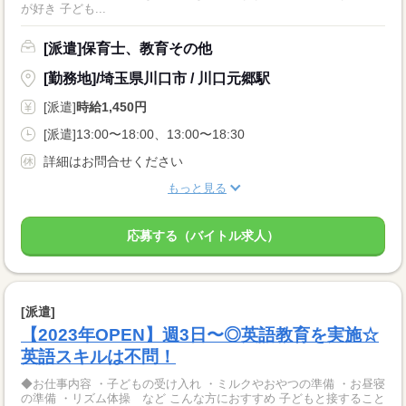
が好き 子ども...
[派遣]保育士、教育その他
[勤務地]/埼玉県川口市 / 川口元郷駅
[派遣]
時給1,450円
[派遣]13:00〜18:00、13:00〜18:30
詳細はお問合せください
もっと見る
応募する（バイトル求人）
[派遣]
【2023年OPEN】週3日〜◎英語教育を実施☆
英語スキルは不問！
◆お仕事内容 ・子どもの受け入れ ・ミルクやおやつの準備 ・お昼寝
の準備 ・リズム体操 など こんな方におすすめ 子どもと接すること