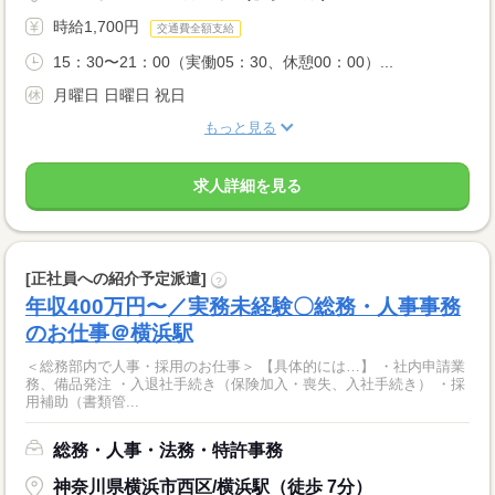
時給1,700円
交通費全額支給
15：30〜21：00（実働05：30、休憩00：00）...
月曜日 日曜日 祝日
もっと見る
求人詳細を見る
[正社員への紹介予定派遣]
?
年収400万円〜／実務未経験〇総務・人事事務
のお仕事＠横浜駅
＜総務部内で人事・採用のお仕事＞ 【具体的には…】 ・社内申請業
務、備品発注 ・入退社手続き（保険加入・喪失、入社手続き） ・採
用補助（書類管...
総務・人事・法務・特許事務
神奈川県横浜市西区/横浜駅（徒歩 7分）