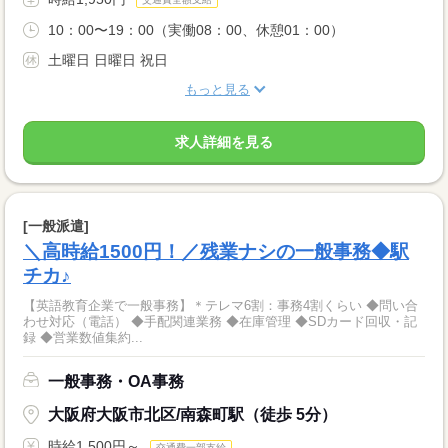
10：00〜19：00（実働08：00、休憩01：00）
土曜日 日曜日 祝日
もっと見る
求人詳細を見る
[一般派遣]
＼高時給1500円！／残業ナシの一般事務◆駅
チカ♪
【英語教育企業で一般事務】＊テレマ6割：事務4割くらい ◆問い合
わせ対応（電話） ◆手配関連業務 ◆在庫管理 ◆SDカード回収・記
録 ◆営業数値集約...
一般事務・OA事務
大阪府大阪市北区/南森町駅（徒歩 5分）
時給1,500円～
交通費一部支給