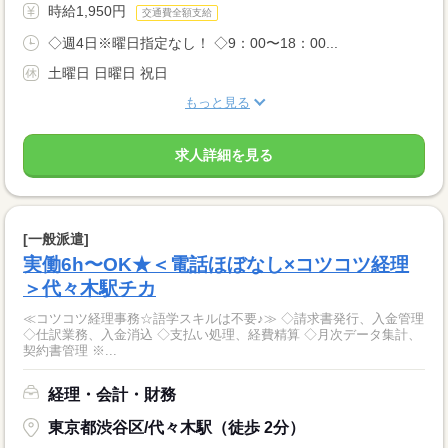
時給1,950円
交通費全額支給
◇週4日※曜日指定なし！ ◇9：00〜18：00...
土曜日 日曜日 祝日
もっと見る
求人詳細を見る
[一般派遣]
実働6h〜OK★＜電話ほぼなし×コツコツ経理
＞代々木駅チカ
≪コツコツ経理事務☆語学スキルは不要♪≫ ◇請求書発行、入金管理
◇仕訳業務、入金消込 ◇支払い処理、経費精算 ◇月次データ集計、
契約書管理 ※...
経理・会計・財務
東京都渋谷区/代々木駅（徒歩 2分）