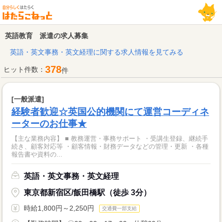
英語教育 派遣の求人募集
英語・英文事務・英文経理に関する求人情報を見てみる
378
ヒット件数：
件
[一般派遣]
経験者歓迎☆英国公的機関にて運営コーディネ
ーターのお仕事★
【主な業務内容】 ■ 教務運営・事務サポート ・受講生登録、継続手
続き、顧客対応等 ・顧客情報・財務データなどの管理・更新 ・各種
報告書や資料の...
英語・英文事務・英文経理
東京都新宿区/飯田橋駅（徒歩 3分）
時給1,800円～2,250円
交通費一部支給