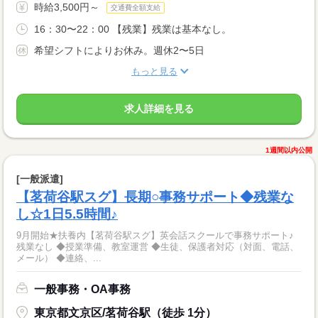
時給3,500円～
交通費全額支給
16：30〜22：00 【残業】残業は基本なし。
希望シフトによりお休み。週休2〜5日
もっと見る
求人詳細を見る
1週間以内公開
[一般派遣]
【茗荷谷駅スグ】長期○事務サポート◆残業な
し☆1日5.5時間♪
9月開始★扶養内【茗荷谷駅スグ】英会話スクールで事務サポート♪
残業なし ◆授業準備、教室運営 ◆生徒、保護者対応（対面、電話、
メール） ◆連絡、...
一般事務・OA事務
東京都文京区/茗荷谷駅（徒歩 1分）