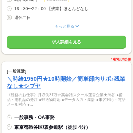
16：30〜22：00 【残業】ほとんどなし
週休二日
もっと見る
求人詳細を見る
1週間以内公開
[一般派遣]
＼時給1950円★10時開始／簡単部内サポ♪残業
なし★シブヤ
《総務のお仕事》月収例31万☆英会話スクール運営企業★渋谷 ●備
品・消耗品の発注 ●郵送物対応 ●データ入力・集計 ●来客対応・電話
メール対応 ●...
一般事務・OA事務
東京都渋谷区/表参道駅（徒歩 4分）