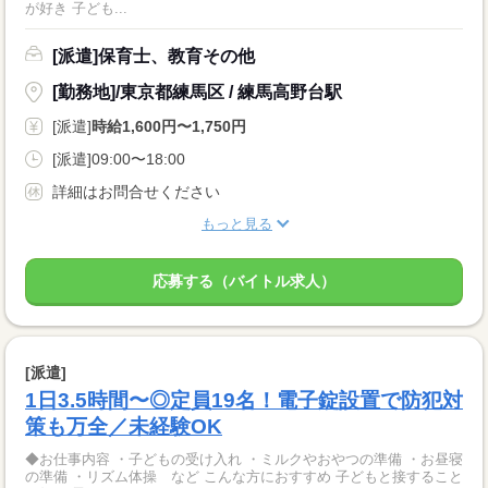
が好き 子ども...
[派遣]保育士、教育その他
[勤務地]/東京都練馬区 / 練馬高野台駅
[派遣]
時給1,600円〜1,750円
[派遣]09:00〜18:00
詳細はお問合せください
もっと見る
応募する（バイトル求人）
[派遣]
1日3.5時間〜◎定員19名！電子錠設置で防犯対
策も万全／未経験OK
◆お仕事内容 ・子どもの受け入れ ・ミルクやおやつの準備 ・お昼寝
の準備 ・リズム体操 など こんな方におすすめ 子どもと接すること