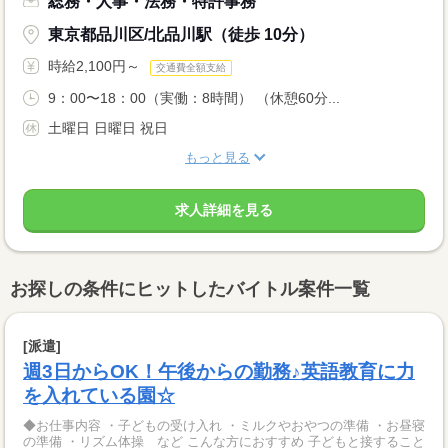
総務・人事・法務・特許事務
東京都品川区/北品川駅（徒歩 10分）
時給2,100円～
交通費全額支給
9：00〜18：00（実働：8時間） （休憩60分...
土曜日 日曜日 祝日
もっと見る
求人詳細を見る
お探しの条件にヒットしたバイトル案件一覧
[派遣]
週3日からOK！午後からの勤務♪英語教育に力
を入れている園☆
◆お仕事内容 ・子どもの受け入れ ・ミルクやおやつの準備 ・お昼寝
の準備 ・リズム体操 など こんな方におすすめ 子どもと接すること