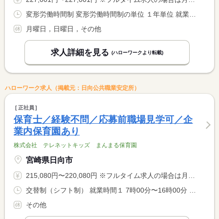
変形労働時間制 変形労働時間制の単位 １年単位 就業時間１ 11時00分〜20時00分 就業時間２ 11時30分〜20時30分 就業時間に関する特記事項 ＊時期により勤務時間は変動します。 <BR> <BR> ＊基本的には（２）の勤務が主です。
月曜日，日曜日，その他
求人詳細を見る
(ハローワークより転載)
ハローワーク求人（掲載元：日向公共職業安定所）
正社員
保育士／経験不問／応募前職場見学可／企
業内保育園あり
株式会社 テレネットキッズ まんまる保育園
宮崎県日向市
215,080円〜220,080円 ※フルタイム求人の場合は月額（換算額）、パート求人の場合は時間額を表示しています。
交替制（シフト制） 就業時間１ 7時00分〜16時00分 就業時間２ 7時30分〜16時30分 就業時間３ 8時00分〜17時00分 就業時間に関する特記事項 （４） ９時００分〜１８時００分 <BR> （５）１０時００分〜１９時００分 <BR> （１）〜（５）のシフト勤務またはいずれかの勤務で相談可。
その他