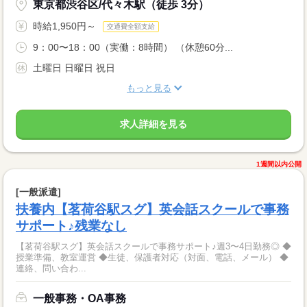
東京都渋谷区/代々木駅（徒歩 3分）
時給1,950円～
交通費全額支給
9：00〜18：00（実働：8時間） （休憩60分...
土曜日 日曜日 祝日
もっと見る
求人詳細を見る
1週間以内公開
[一般派遣]
扶養内【茗荷谷駅スグ】英会話スクールで事務
サポート♪残業なし
【茗荷谷駅スグ】英会話スクールで事務サポート♪週3〜4日勤務◎ ◆
授業準備、教室運営 ◆生徒、保護者対応（対面、電話、メール） ◆
連絡、問い合わ...
一般事務・OA事務