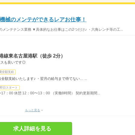
機械のメンテができるレアお仕事！
メンテナンス業務 ▼具体的なお仕事はこの2つだけ♪ ・六角レンチ等の工...
港線東名古屋港駅（徒歩 2分）
セスも良いです◎
費全額支給
額支給いたします♪ ・翌月の給与まで待てない… ...
即日スタート
：00 休憩 12：00〜13：00 （実働8時間） 契約更新期間...
もっと見る
求人詳細を見る