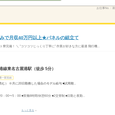
お仕事No.：
港
みで月収40万円以上★パネルの組立て
完備！ ＼ ”コツコツじっくり丁寧に” 作業が好きな方に最適 飛行機...
港線東名古屋港駅（徒歩 5分）
費一部支給
含む） ※月に20日勤務した場合のモデル給与 ■試用期...
：00〜5：00 ■実働8時間/休憩60分 ■2交替制 ■日勤と夜勤...
もっと見る