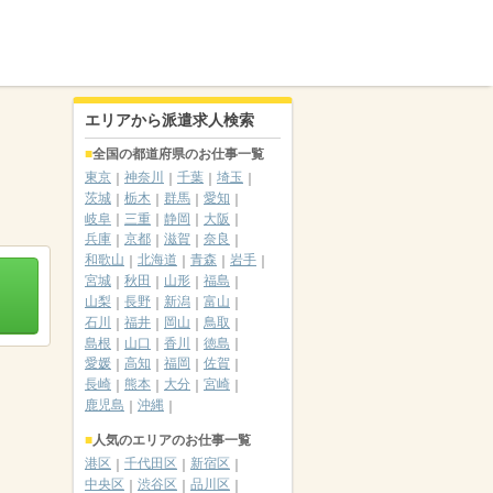
エリアから派遣求人検索
全国の都道府県のお仕事一覧
東京
神奈川
千葉
埼玉
茨城
栃木
群馬
愛知
岐阜
三重
静岡
大阪
兵庫
京都
滋賀
奈良
和歌山
北海道
青森
岩手
宮城
秋田
山形
福島
山梨
長野
新潟
富山
石川
福井
岡山
鳥取
島根
山口
香川
徳島
愛媛
高知
福岡
佐賀
長崎
熊本
大分
宮崎
鹿児島
沖縄
人気のエリアのお仕事一覧
港区
千代田区
新宿区
中央区
渋谷区
品川区