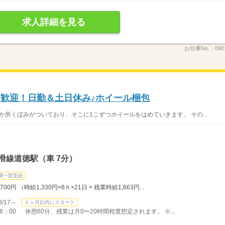
求人詳細を見る
お仕事No.：
090
験歓迎！日勤＆土日休み♪ホイール梱包
か所くぼみがついており、そこに1こずつホイールをはめていきます。 その...
滑線道徳駅（車 7分）
費一部支給
0円 （時給1,330円×8ｈ×21日 + 残業時給1,663円...
/17～
１ヶ月以内にスタート
：00 休憩60分、残業は月0〜20時間程度想定されます。 ※...