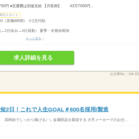
0円 ●交通費は別途支給 【月収例】 43万7000円...
即日スタート
：00（実働8時間） ※2交代制
勤→2日休み→4日昼勤） 夏季・冬期休暇有
もっと見る
求人詳細を見る
お仕事No.：
HA-20
短2日！これで人生GOAL＃600名採用/製造
高時給でしっかり稼げる♪ ＼ 金属部品を製造する 大手メーカーでのお仕...