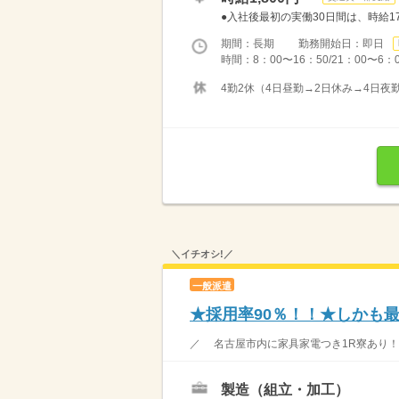
●入社後最初の実働30日間は、時給170
期間：長期 勤務開始日：即日
時間：8：00〜16：50/21：00〜6
4勤2休（4日昼勤→2日休み→4日夜
＼イチオシ!／
一般派遣
★採用率90％！！★しかも最
／ 名古屋市内に家具家電つき1R寮あり！ 
製造（組立・加工）