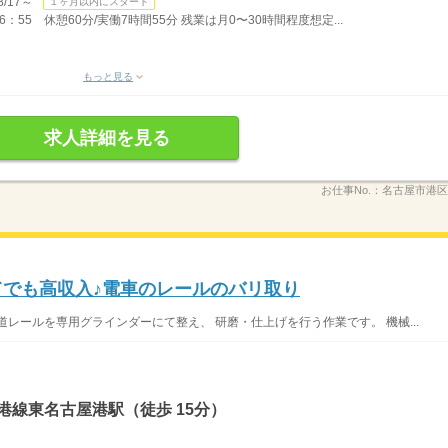
/17～
１ヶ月以内にスタート
55 休憩60分/実働7時間55分 残業は月0〜30時間程度想定...
もっと見る
求人詳細を見る
お仕事No.：
名古屋市港区0
てでも高収入♪電車のレールのバリ取り
レールを専用グラインダーにて整え、 研磨・仕上げを行う作業です。 機械...
港線東名古屋港駅（徒歩 15分）