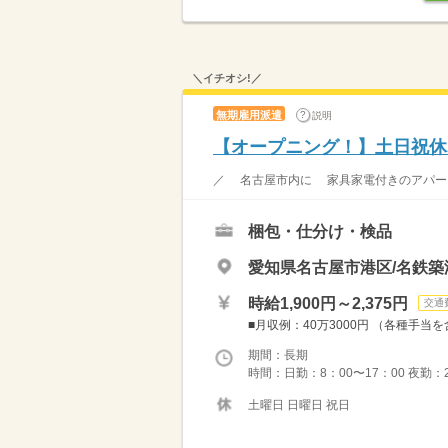
＼イチオシ!／
無期雇用派遣
説明
【オープニング！】土日祝休
／ 名古屋市内に 家具家電付きのアパート寮
梱包・仕分け・検品
愛知県名古屋市港区/名鉄築
時給1,900円～2,375円
交通
■月収例：40万3000円 （各種手当を
期間：長期
時間：日勤：8：00〜17：00 夜勤：20
土曜日 日曜日 祝日