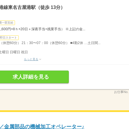
港線東名古屋港駅（徒歩 13分）
費一部支給
1,600円×8ｈ×20日＋深夜手当+残業手当） ※上記の金...
即日スタート
休憩60分） 21：30〜07：00（休憩60分） ■4勤2休 …土日関...
土曜日 日曜日 祝日
もっと見る
求人詳細を見る
お仕事No
ク／金属部品の機械加工オペレーター♪