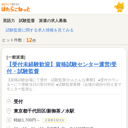
英語力 試験監督 派遣の求人募集
試験監督に関する求人情報を見てみる
12
ヒット件数：
件
[一般派遣]
【受付未経験歓迎】資格試験センター運営/受
付・試験監督
【資格試験会場にて受付・試験監督/かんたんな事務】 ●受付カウン
ターにて受験当日の受付対応 ●試験監督業務（会場の巡回や控え室で
モニター監視な...
受付
東京都千代田区/新御茶ノ水駅
時給1,700円～
交通費全額支給