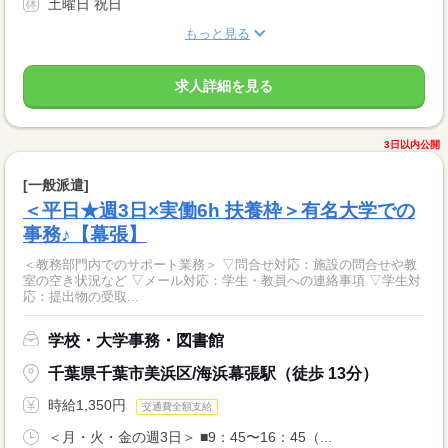
土曜日 祝日
もっと見る
求人詳細を見る
3日以内公開
[一般派遣]
＜平日★週3日×実働6h 扶養枠＞有名大学での
事務♪【幕張】
＜教務部門内でのサポート業務＞ ▽問合せ対応：施設の問合せや教
室の空き状況など ▽メール対応：学生・教員への連絡事項 ▽学生対
応：提出物の受取...
学校・大学事務・図書館
千葉県千葉市美浜区/海浜幕張駅（徒歩 13分）
時給1,350円
交通費全額支給
＜月・火・金の週3日＞ ■9：45〜16：45（...