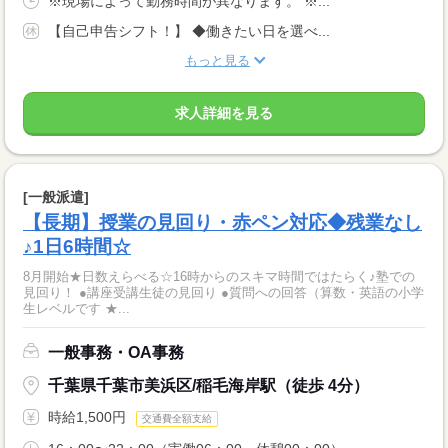
※現場によって勤務時間が異なります。 ※...
【自己申告シフト！】 ◆働きたい日を選べ...
もっと見る
求人詳細を見る
[一般派遣]
【長期】授業の見回り・赤ペン対応◆残業なし
♪1日6時間☆
8月開始★日数えらべる☆16時からのスキマ時間ではたらく♪塾での
見回り！ ●講座受講生徒の見回り ●質問への回答（算数・英語の小学
生レベルです ★...
一般事務・OA事務
千葉県千葉市美浜区/稲毛海岸駅（徒歩 4分）
時給1,500円
交通費全額支給