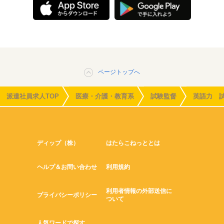
ページトップへ
派遣社員求人TOP
医療・介護・教育系
試験監督
英語力 
ディップ（株）
はたらこねっととは
ヘルプ＆お問い合わせ
利用規約
利用者情報の外部送信に
プライバシーポリシー
ついて
人気ワードで探す