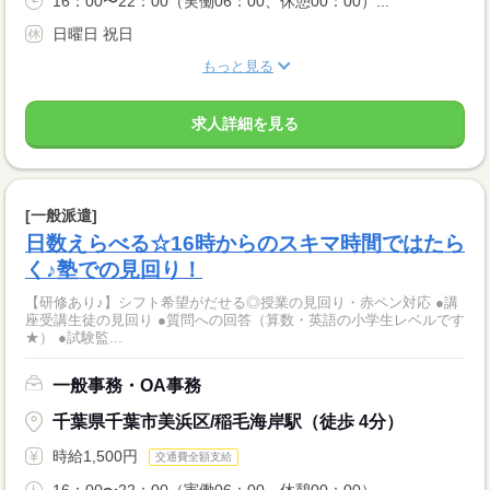
16：00〜22：00（実働06：00、休憩00：00）...
日曜日 祝日
もっと見る
求人詳細を見る
[一般派遣]
日数えらべる☆16時からのスキマ時間ではたら
く♪塾での見回り！
【研修あり♪】シフト希望がだせる◎授業の見回り・赤ペン対応 ●講
座受講生徒の見回り ●質問への回答（算数・英語の小学生レベルです
★） ●試験監...
一般事務・OA事務
千葉県千葉市美浜区/稲毛海岸駅（徒歩 4分）
時給1,500円
交通費全額支給
16：00〜22：00（実働06：00、休憩00：00）...