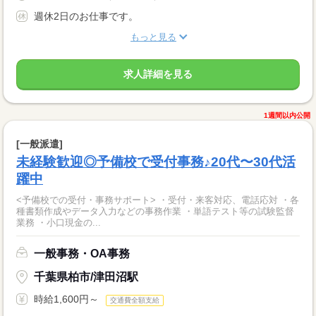
週休2日のお仕事です。
もっと見る
求人詳細を見る
1週間以内公開
[一般派遣]
未経験歓迎◎予備校で受付事務♪20代〜30代活
躍中
<予備校での受付・事務サポート> ・受付・来客対応、電話応対 ・各
種書類作成やデータ入力などの事務作業 ・単語テスト等の試験監督
業務 ・小口現金の...
一般事務・OA事務
千葉県柏市/津田沼駅
時給1,600円～
交通費全額支給