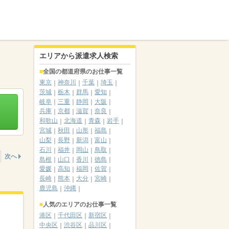
エリアから派遣求人検索
全国の都道府県のお仕事一覧
東京
神奈川
千葉
埼玉
茨城
栃木
群馬
愛知
岐阜
三重
静岡
大阪
兵庫
京都
滋賀
奈良
和歌山
北海道
青森
岩手
宮城
秋田
山形
福島
山梨
長野
新潟
富山
石川
福井
岡山
鳥取
次へ
島根
山口
香川
徳島
愛媛
高知
福岡
佐賀
長崎
熊本
大分
宮崎
鹿児島
沖縄
人気のエリアのお仕事一覧
港区
千代田区
新宿区
中央区
渋谷区
品川区