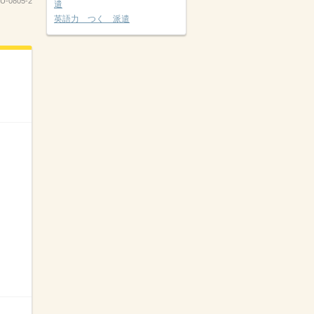
U-0805-2
遣
英語力 つく 派遣