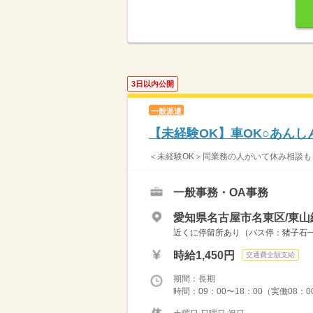
3日以内公開
一般派遣
【未経験OK】車OK○あん
＜未経験OK＞同業務の人がいて休み相談もし
一般事務・OA事務
愛知県名古屋市名東区/東山
近くに停留所あり（バス停：猪子石一
時給1,450円
交通費全額支給
期間：長期
時間：09：00〜18：00（実働08：