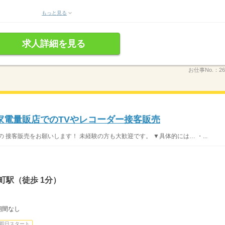
もっと見る
求人詳細を見る
お仕事No.：
26
家電量販店でのTVやレコーダー接客販売
 接客販売をお願いします！ 未経験の方も大歓迎です。 ▼具体的には… ・...
町駅（徒歩 1分）
期間なし
即日スタート