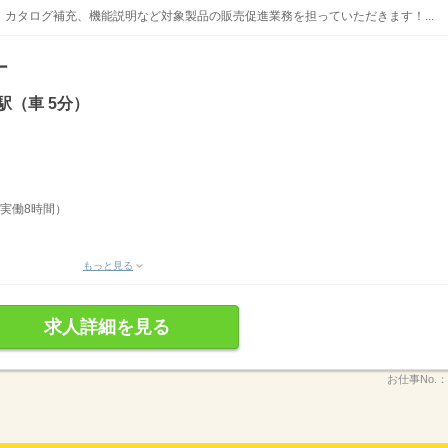
カタログ補充、機能説明など対象製品の販売促進業務を担っていただきます！...
ー
駅（車 5分）
｜実働8時間）
もっと見る
求人詳細を見る
お仕事No.：