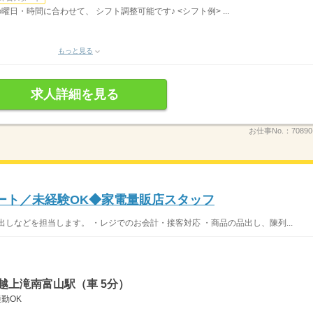
日・時間に合わせて、 シフト調整可能です♪ <シフト例> ...
もっと見る
求人詳細を見る
お仕事No.：
70890
ート／未経験OK◆家電量販店スタッフ
しなどを担当します。 ・レジでのお会計・接客対応 ・商品の品出し、陳列...
越上滝南富山駅（車 5分）
勤OK