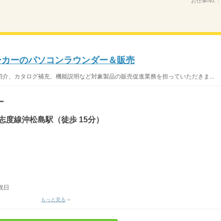
お仕事No.：
メーカーのパソコンラウンダー＆販売
介、カタログ補充、機能説明など対象製品の販売促進業務を担っていただきま...
ー
志度線沖松島駅（徒歩 15分）
祝日
もっと見る