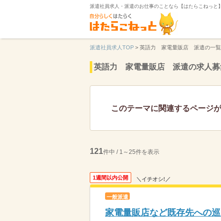
派遣社員求人・派遣のお仕事のことなら【はたらこねっと
派遣社員求人TOP
>
英語力 家電量販店 派遣の一覧
英語力 家電量販店 派遣の求人募
このテーマに関連するページ
121
件中 / 1～25件を表示
1週間以内公開
＼イチオシ!／
一般派遣
家電量販店など既存先への巡