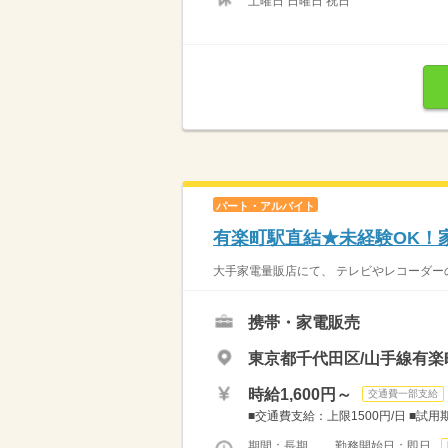
土曜日 日曜日 祝日
パート・アルバイト
有楽町駅直結★未経験OK！
大手家電量販店にて、 テレビやレコーダーの
携帯・家電販売
東京都千代田区/山手線有楽
時給1,600円～
交通費一部支給
■交通費支給：上限1500円/日 ■試用
期間：長期 勤務開始日：即日