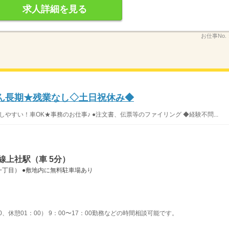
求人詳細を見る
お仕事No.
しん長期★残業なし◇土日祝休み◆
やすい！車OK★事務のお仕事♪ ●注文書、伝票等のファイリング ◆経験不問...
線上社駅（車 5分）
丁目） ●敷地内に無料駐車場あり
00、休憩01：00） 9：00〜17：00勤務などの時間相談可能です。