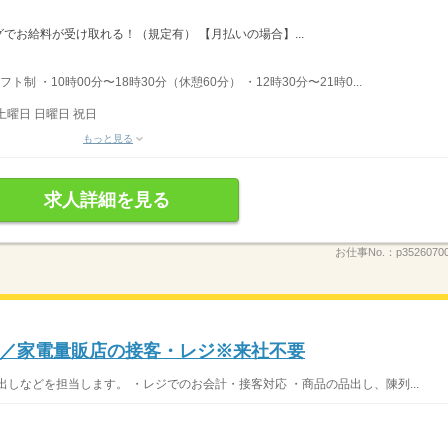
でお給料が受け取れる！（規定有） 【月払いの場合】...
ト制 ・10時00分〜18時30分（休憩60分） ・12時30分〜21時0...
土曜日 日曜日 祝日
もっと見る
求人詳細を見る
お仕事No.：
p3526070
／家電量販店の接客・レジ※来社不要
しなどを担当します。 ・レジでのお会計・接客対応 ・商品の品出し、陳列...