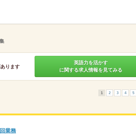
】
集
英語力を活かす
があります
に関する求人情報を見てみる
1
2
3
4
5
回業務