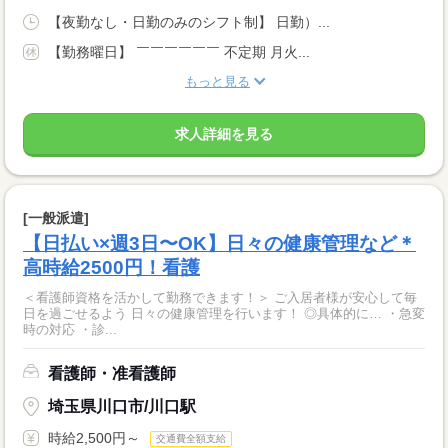
【夜勤なし・日勤のみのシフト制】 日勤）...
【勤務曜日】 ￣￣￣￣￣￣ 不定期 月火...
もっと見る
求人詳細を見る
[一般派遣]
【日払い×週3日〜OK】日々の健康管理など＊
高時給2500円！看護
＜看護師資格を活かして勤務できます！＞ ご入居者様が安心して毎
日を過ごせるよう 日々の健康管理を行います！ ◎具体的に… ・急変
時の対応 ・診...
看護師・准看護師
埼玉県川口市/川口駅
時給2,500円～
交通費全額支給