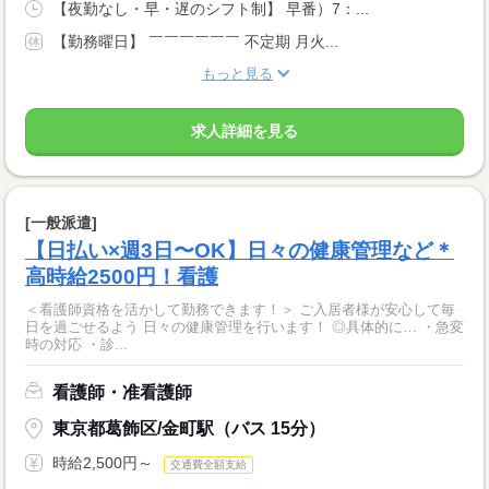
【夜勤なし・早・遅のシフト制】 早番）7：...
【勤務曜日】 ￣￣￣￣￣￣ 不定期 月火...
もっと見る
求人詳細を見る
[一般派遣]
【日払い×週3日〜OK】日々の健康管理など＊
高時給2500円！看護
＜看護師資格を活かして勤務できます！＞ ご入居者様が安心して毎
日を過ごせるよう 日々の健康管理を行います！ ◎具体的に… ・急変
時の対応 ・診...
看護師・准看護師
東京都葛飾区/金町駅（バス 15分）
時給2,500円～
交通費全額支給