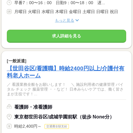
早番7：00〜16：00 日勤9：00〜18：00 遅...
月曜日 火曜日 水曜日 木曜日 金曜日 土曜日 日曜日 祝日
もっと見る
求人詳細を見る
[一般派遣]
【世田谷区/看護職】時給2400円以上/介護付有
料老人ホーム
／ 看護業務全般をお願いします！ ＼ 施設利用者の健康管理 バイ
タル チェック 服薬管理 ・・など！ 日本みらいケアでは、働く皆さ
まが主役です！...
看護師・准看護師
東京都世田谷区/成城学園前駅（徒歩 None分）
時給2,400円～
交通費全額支給