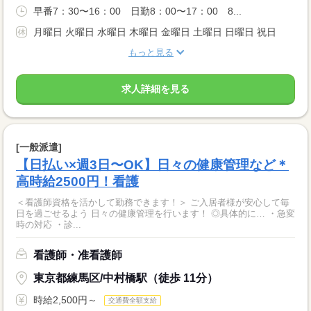
早番7：30〜16：00 日勤8：00〜17：00 8...
月曜日 火曜日 水曜日 木曜日 金曜日 土曜日 日曜日 祝日
もっと見る
求人詳細を見る
[一般派遣]
【日払い×週3日〜OK】日々の健康管理など＊
高時給2500円！看護
＜看護師資格を活かして勤務できます！＞ ご入居者様が安心して毎
日を過ごせるよう 日々の健康管理を行います！ ◎具体的に… ・急変
時の対応 ・診...
看護師・准看護師
東京都練馬区/中村橋駅（徒歩 11分）
時給2,500円～
交通費全額支給