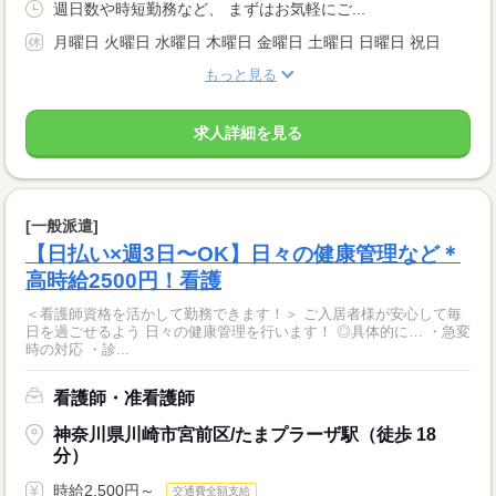
週日数や時短勤務など、 まずはお気軽にご...
月曜日 火曜日 水曜日 木曜日 金曜日 土曜日 日曜日 祝日
もっと見る
求人詳細を見る
[一般派遣]
【日払い×週3日〜OK】日々の健康管理など＊
高時給2500円！看護
＜看護師資格を活かして勤務できます！＞ ご入居者様が安心して毎
日を過ごせるよう 日々の健康管理を行います！ ◎具体的に… ・急変
時の対応 ・診...
看護師・准看護師
神奈川県川崎市宮前区/たまプラーザ駅（徒歩 18
分）
時給2,500円～
交通費全額支給