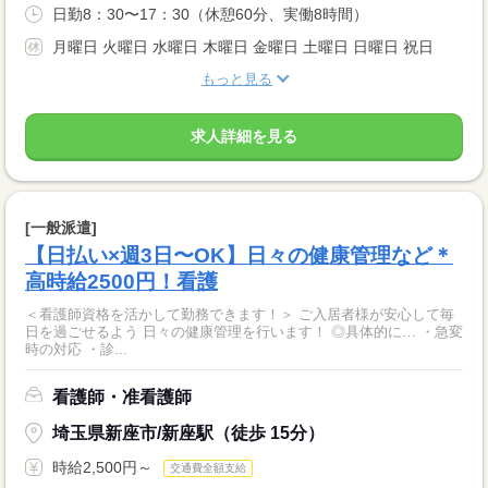
日勤8：30〜17：30（休憩60分、実働8時間）
月曜日 火曜日 水曜日 木曜日 金曜日 土曜日 日曜日 祝日
もっと見る
求人詳細を見る
[一般派遣]
【日払い×週3日〜OK】日々の健康管理など＊
高時給2500円！看護
＜看護師資格を活かして勤務できます！＞ ご入居者様が安心して毎
日を過ごせるよう 日々の健康管理を行います！ ◎具体的に… ・急変
時の対応 ・診...
看護師・准看護師
埼玉県新座市/新座駅（徒歩 15分）
時給2,500円～
交通費全額支給