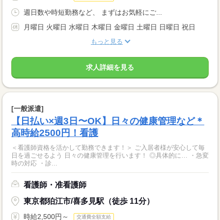
週日数や時短勤務など、 まずはお気軽にご...
月曜日 火曜日 水曜日 木曜日 金曜日 土曜日 日曜日 祝日
もっと見る
求人詳細を見る
[一般派遣]
【日払い×週3日〜OK】日々の健康管理など＊
高時給2500円！看護
＜看護師資格を活かして勤務できます！＞ ご入居者様が安心して毎
日を過ごせるよう 日々の健康管理を行います！ ◎具体的に… ・急変
時の対応 ・診...
看護師・准看護師
東京都狛江市/喜多見駅（徒歩 11分）
時給2,500円～
交通費全額支給