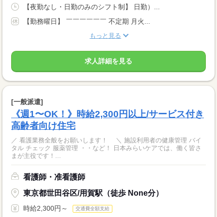
【夜勤なし・日勤のみのシフト制】 日勤）...
【勤務曜日】 ￣￣￣￣￣￣ 不定期 月火...
もっと見る
求人詳細を見る
[一般派遣]
《週1〜OK！》時給2,300円以上/サービス付き
高齢者向け住宅
／ 看護業務全般をお願いします！ ＼ 施設利用者の健康管理 バイ
タル チェック 服薬管理 ・・など！ 日本みらいケアでは、働く皆さ
まが主役です！...
看護師・准看護師
東京都世田谷区/用賀駅（徒歩 None分）
時給2,300円～
交通費全額支給