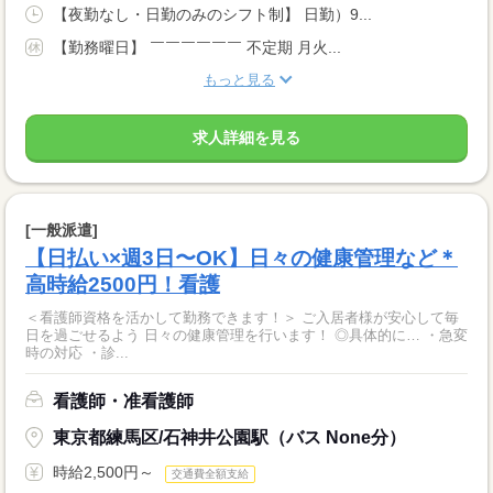
【夜勤なし・日勤のみのシフト制】 日勤）9...
【勤務曜日】 ￣￣￣￣￣￣ 不定期 月火...
もっと見る
求人詳細を見る
[一般派遣]
【日払い×週3日〜OK】日々の健康管理など＊
高時給2500円！看護
＜看護師資格を活かして勤務できます！＞ ご入居者様が安心して毎
日を過ごせるよう 日々の健康管理を行います！ ◎具体的に… ・急変
時の対応 ・診...
看護師・准看護師
東京都練馬区/石神井公園駅（バス None分）
時給2,500円～
交通費全額支給