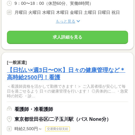
9：00〜18：00（休憩60分、実働8時間）
月曜日 火曜日 水曜日 木曜日 金曜日 土曜日 日曜日 祝日
もっと見る
求人詳細を見る
[一般派遣]
【日払い×週3日〜OK】日々の健康管理など＊
高時給2500円！看護
＜看護師資格を活かして勤務できます！＞ ご入居者様が安心して毎
日を過ごせるよう 日々の健康管理を行います！ ◎具体的に… ・急変
時の対応 ・診...
看護師・准看護師
東京都世田谷区/二子玉川駅（バス None分）
時給2,500円～
交通費全額支給