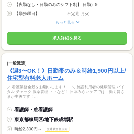
【夜勤なし・日勤のみのシフト制】 日勤）9...
【勤務曜日】 ￣￣￣￣￣￣ 不定期 月火...
もっと見る
求人詳細を見る
[一般派遣]
《週3〜OK！》日勤帯のみ＆時給1,900円以上/
住宅型有料老人ホーム
／ 看護業務全般をお願いします！ ＼ 施設利用者の健康管理 バイ
タル チェック 服薬管理 ・・など！ 日本みらいケアでは、働く皆さ
まが主役です！...
看護師・准看護師
東京都練馬区/地下鉄成増駅
時給2,300円～
交通費全額支給