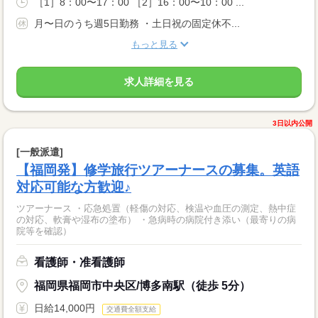
［1］8：00〜17：00 ［2］16：00〜10：00 ...
月〜日のうち週5日勤務 ・土日祝の固定休不...
もっと見る
求人詳細を見る
3日以内公開
[一般派遣]
【福岡発】修学旅行ツアーナースの募集。英語
対応可能な方歓迎♪
ツアーナース ・応急処置（軽傷の対応、検温や血圧の測定、熱中症
の対応、軟膏や湿布の塗布） ・急病時の病院付き添い（最寄りの病
院等を確認）
看護師・准看護師
福岡県福岡市中央区/博多南駅（徒歩 5分）
日給14,000円
交通費全額支給