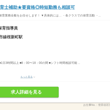
育士補助★要資格◎時短勤務も相談可
育業務全般をお任せします！ ▼具体的には… ・各クラスでの保育活動 ・...
保育指導員
市線桜新町駅
■1日3時間以上 ■8：00〜18：00の間 ■シフト時間相談可能 ...
もっと見る
求人詳細を見る
お仕事No.：
世田谷区