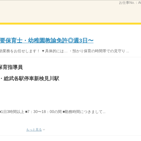
お仕事No.：
A
要保育士・幼稚園教諭免許◎週3日〜
業務をお任せします！ ▼具体的には… ・預かり保育の時間帯での見守り ...
保育指導員
央・総武各駅停車新検見川駅
■1日3時間以上 ■7：30〜18：00の間 ■勤務時間につきまして...
もっと見る