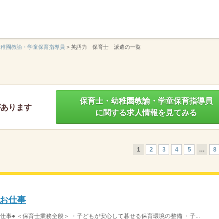
】
幼稚園教諭・学童保育指導員
>
英語力 保育士 派遣の一覧
保育士・幼稚園教諭・学童保育指導員
があります
に関する求人情報を見てみる
1
2
3
4
5
…
8
お仕事
事● ＜保育士業務全般＞ ・子どもが安心して暮せる保育環境の整備 ・子...