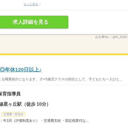
もっと見る
求人詳細を見る
お仕事No.：
g04_3109-
年休120日以上♪
る職業紹介になります。 2〜5歳児クラスの担任として、子どもたち一人ひと...
保育指導員
線星ヶ丘駅（徒歩 10分）
交通費一部支給
：年1回（評価制度あり） ・交通費支給 ・固定残業代な...