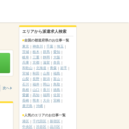
エリアから派遣求人検索
全国の都道府県のお仕事一覧
東京
神奈川
千葉
埼玉
茨城
栃木
群馬
愛知
岐阜
三重
静岡
大阪
兵庫
京都
滋賀
奈良
和歌山
北海道
青森
岩手
宮城
秋田
山形
福島
山梨
長野
新潟
富山
石川
福井
岡山
鳥取
次へ
島根
山口
香川
徳島
愛媛
高知
福岡
佐賀
長崎
熊本
大分
宮崎
鹿児島
沖縄
人気のエリアのお仕事一覧
港区
千代田区
新宿区
中央区
渋谷区
品川区