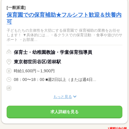
[一般派遣]
保育園での保育補助★フルシフト歓迎＆扶養内
可
子どもたちの主体性を大切にする保育園で 保育補助の業務をお任せ
します！ ▼具体的には… ・各クラスでの保育活動 ・食事や遊びのサ
ポート ・お部屋...
保育士・幼稚園教諭・学童保育指導員
東京都世田谷区/若林駅
時給1,600円～1,900円
08：00〜18：00 ■週2日以上（または週4日...
もっと見る
求人詳細を見る
1週間以内公開