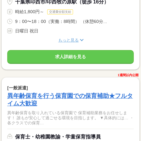
千葉県印西市/印西牧の原駅（徒歩 16分）
時給1,800円～
交通費全額支給
9：00〜18：00（実働：8時間） （休憩60分...
日曜日 祝日
もっと見る
求人詳細を見る
1週間以内公開
[一般派遣]
異年齢保育を行う保育園での保育補助★フルタ
イム大歓迎
異年齢保育を取り入れている保育園で 保育補助業務をお任せしま
す！ 誰もが安心して過ごせる環境を目指します。 ▼具体的には… ・
各クラスでの保育...
保育士・幼稚園教諭・学童保育指導員