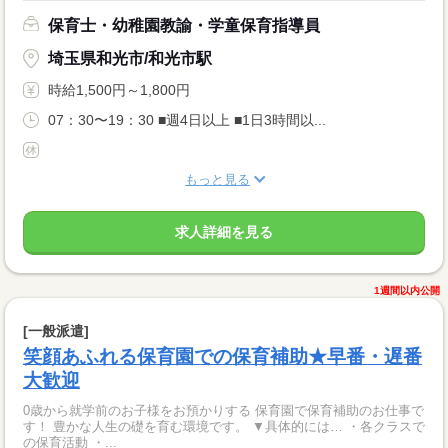
保育士・幼稚園教諭・学童保育指導員
埼玉県和光市/和光市駅
時給1,500円～1,800円
07：30〜19：30 ■週4日以上 ■1日3時間以...
もっと見る
求人詳細を見る
1週間以内公開
[一般派遣]
笑顔あふれる保育園での保育補助★早番・遅番
大歓迎
0歳から就学前のお子様をお預かりする 保育園で保育補助のお仕事で
す！ 豊かな人生の礎を育む環境です。 ▼具体的には… ・各クラスで
の保育活動 ・...