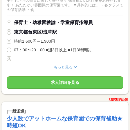
子どもたちの毎日に優しく寄り添う 保育補助のお仕事をお任せしま
す！ あたたかい雰囲気の保育園です。 ▼具体的には… ・各クラスで
の保育活動 ・食...
保育士・幼稚園教諭・学童保育指導員
東京都台東区/浅草駅
時給1,600円～1,900円
07：00〜20：00 ■週3日以上 ■1日3時間以...
もっと見る
求人詳細を見る
1週間以内公開
[一般派遣]
少人数でアットホームな保育園での保育補助★
時短OK