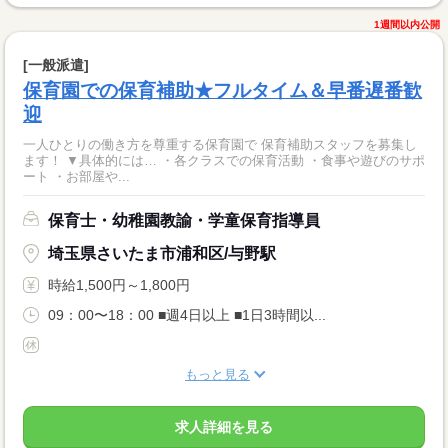
1週間以内公開
[一般派遣]
保育園での保育補助★フルタイム＆早番遅番歓
迎
一人ひとりの働き方を尊重する保育園で 保育補助スタッフを募集し
ます！ ▼具体的には… ・各クラスでの保育活動 ・食事や遊びのサポ
ート ・お部屋や...
保育士・幼稚園教諭・学童保育指導員
埼玉県さいたま市浦和区/与野駅
時給1,500円～1,800円
09：00〜18：00 ■週4日以上 ■1日3時間以...
もっと見る
求人詳細を見る