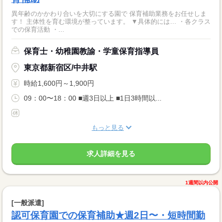
異年齢のかかわり合いを大切にする園で 保育補助業務をお任せしま
す！ 主体性を育む環境が整っています。 ▼具体的には… ・各クラス
での保育活動 ・...
保育士・幼稚園教諭・学童保育指導員
東京都新宿区/中井駅
時給1,600円～1,900円
09：00〜18：00 ■週3日以上 ■1日3時間以...
もっと見る
求人詳細を見る
1週間以内公開
[一般派遣]
認可保育園での保育補助★週2日〜・短時間勤