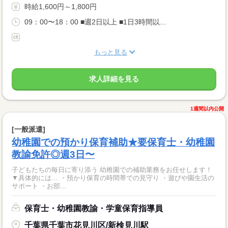
時給1,600円～1,800円
09：00〜18：00 ■週2日以上 ■1日3時間以...
もっと見る
求人詳細を見る
1週間以内公開
[一般派遣]
幼稚園での預かり保育補助★要保育士・幼稚園
教諭免許◎週3日〜
子どもたちの毎日に寄り添う 幼稚園での補助業務をお任せします！
▼具体的には… ・預かり保育の時間帯での見守り ・遊びや園生活の
サポート ・お部...
保育士・幼稚園教諭・学童保育指導員
千葉県千葉市花見川区/新検見川駅