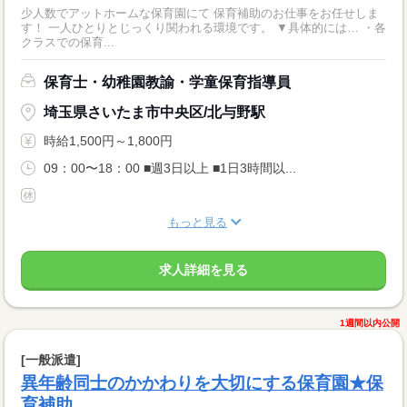
少人数でアットホームな保育園にて 保育補助のお仕事をお任せしま
す！ 一人ひとりとじっくり関われる環境です。 ▼具体的には… ・各
クラスでの保育...
保育士・幼稚園教諭・学童保育指導員
埼玉県さいたま市中央区/北与野駅
時給1,500円～1,800円
09：00〜18：00 ■週3日以上 ■1日3時間以...
もっと見る
求人詳細を見る
1週間以内公開
[一般派遣]
異年齢同士のかかわりを大切にする保育園★保
育補助