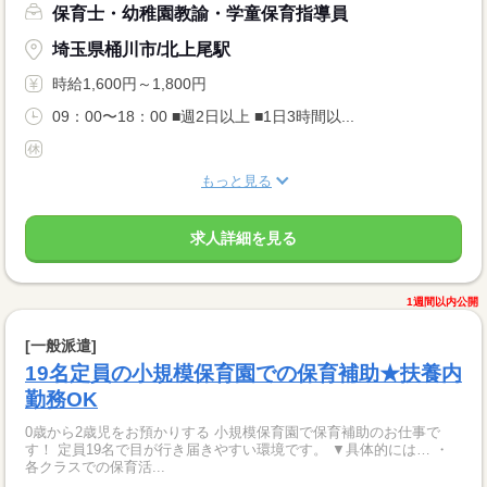
保育士・幼稚園教諭・学童保育指導員
埼玉県桶川市/北上尾駅
時給1,600円～1,800円
09：00〜18：00 ■週2日以上 ■1日3時間以...
もっと見る
求人詳細を見る
1週間以内公開
[一般派遣]
19名定員の小規模保育園での保育補助★扶養内
勤務OK
0歳から2歳児をお預かりする 小規模保育園で保育補助のお仕事で
す！ 定員19名で目が行き届きやすい環境です。 ▼具体的には… ・
各クラスでの保育活...