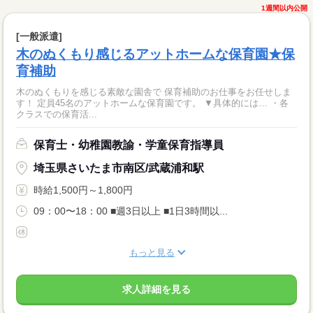
1週間以内公開
[一般派遣]
木のぬくもり感じるアットホームな保育園★保
育補助
木のぬくもりを感じる素敵な園舎で 保育補助のお仕事をお任せしま
す！ 定員45名のアットホームな保育園です。 ▼具体的には… ・各
クラスでの保育活...
保育士・幼稚園教諭・学童保育指導員
埼玉県さいたま市南区/武蔵浦和駅
時給1,500円～1,800円
09：00〜18：00 ■週3日以上 ■1日3時間以...
もっと見る
求人詳細を見る