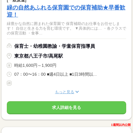
[一般派遣]
緑の自然あふれる保育園での保育補助★早番歓
迎！
緑豊かな自然に囲まれた保育園で 保育補助のお仕事をお任せしま
す！ 自信と生きる力を育む環境です。 ▼具体的には… ・各クラスで
の保育活動 ・食事...
保育士・幼稚園教諭・学童保育指導員
東京都八王子市/高尾駅
時給1,600円～1,900円
07：00〜16：00 ■週4日以上 ■1日3時間以...
もっと見る
求人詳細を見る
1週間以内公開