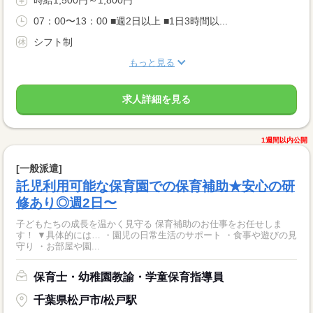
時給1,500円～1,800円
07：00〜13：00 ■週2日以上 ■1日3時間以...
シフト制
もっと見る
求人詳細を見る
1週間以内公開
[一般派遣]
託児利用可能な保育園での保育補助★安心の研
修あり◎週2日〜
子どもたちの成長を温かく見守る 保育補助のお仕事をお任せしま
す！ ▼具体的には… ・園児の日常生活のサポート ・食事や遊びの見
守り ・お部屋や園...
保育士・幼稚園教諭・学童保育指導員
千葉県松戸市/松戸駅