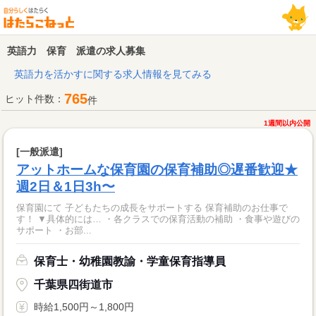
英語力 保育 派遣の求人募集
英語力を活かすに関する求人情報を見てみる
765
ヒット件数：
件
1週間以内公開
[一般派遣]
アットホームな保育園の保育補助◎遅番歓迎★
週2日＆1日3h〜
保育園にて 子どもたちの成長をサポートする 保育補助のお仕事で
す！ ▼具体的には… ・各クラスでの保育活動の補助 ・食事や遊びの
サポート ・お部...
保育士・幼稚園教諭・学童保育指導員
千葉県四街道市
時給1,500円～1,800円