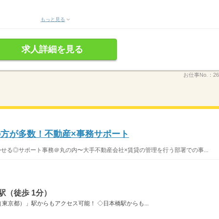
もっと見る
求人詳細を見る
お仕事No.：
26
の方が多数！不動産×事務サポート
かせる◎サポート事務＠丸の内〜大手不動産会社×賃貸の管理を行う部署での事...
駅（徒歩 1分）
東京都）」駅からもアクセス可能！ ◇日本橋駅からも...