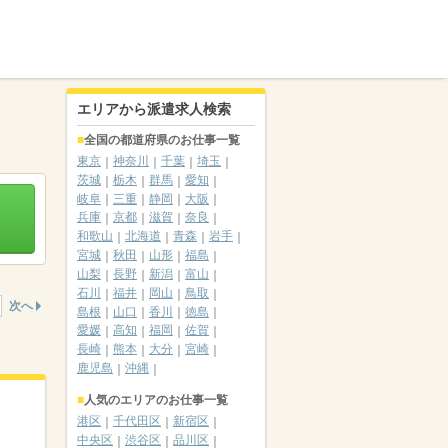
エリアから派遣求人検索
全国の都道府県のお仕事一覧
東京
神奈川
千葉
埼玉
茨城
栃木
群馬
愛知
岐阜
三重
静岡
大阪
兵庫
京都
滋賀
奈良
和歌山
北海道
青森
岩手
宮城
秋田
山形
福島
山梨
長野
新潟
富山
石川
福井
岡山
鳥取
次へ
島根
山口
香川
徳島
愛媛
高知
福岡
佐賀
長崎
熊本
大分
宮崎
鹿児島
沖縄
人気のエリアのお仕事一覧
港区
千代田区
新宿区
中央区
渋谷区
品川区