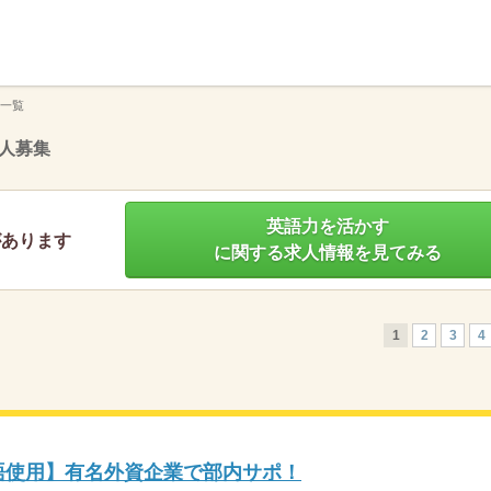
】
一覧
人募集
英語力を活かす
があります
に関する求人情報を見てみる
1
2
3
4
英語使用】有名外資企業で部内サポ！