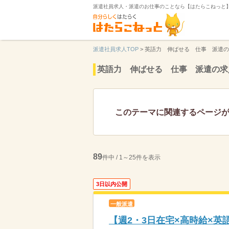
派遣社員求人・派遣のお仕事のことなら【はたらこねっと
派遣社員求人TOP
>
英語力 伸ばせる 仕事 派遣の
英語力 伸ばせる 仕事 派遣の求
このテーマに関連するページ
89
件中 / 1～25件を表示
3日以内公開
一般派遣
【週2・3日在宅×高時給×