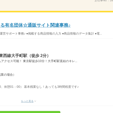
お仕事No.：
26
える有名団体☆通販サイト関連事務♪
運営サポート事務♪ ●掲載する商品情報の入力 ●商品情報のデータ集計 ●電...
東西線大手町駅（徒歩 2分）
クセス可能！ 東京駅徒歩10分！大手町駅直結のキレ...
日就業の場合）
：30、休憩01：00） 基本残業なし！あっても3時間程度です♪
もっと見る