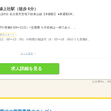
線上社駅（徒歩 6分）
6分 名古屋市営地下鉄東山線【本郷駅】 ●車通勤OK...
0円×実働8.00h×21日）+交通費 ※月収例は一例であり、...
即日スタート
2：00〜13：00）※時間の相談可（8：05〜18：00のうち実働8...
もっと見る
求人詳細を見る
お仕事No.：
AM