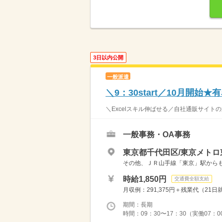
3日以内公開
一般派遣
＼9：30start／10月開
＼Excelスキル伸ばせる／自社通販サイトの
一般事務・OA事務
東京都千代田区/東京メトロ
その他、ＪＲ山手線「東京」駅からもア
時給1,850円
交通費全額支給
月収例：291,375円＋残業代（21
期間：長期
時間：09：30〜17：30（実働07：