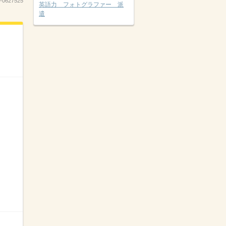
-0627525
英語力 フォトグラファー 派
遣