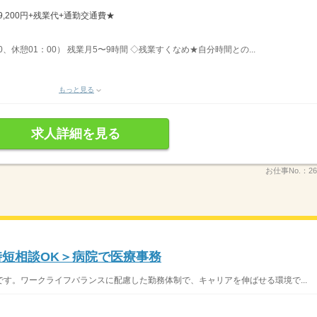
19,200円+残業代+通勤交通費★
00、休憩01：00） 残業月5〜9時間 ◇残業すくなめ★自分時間との...
もっと見る
求人詳細を見る
お仕事No.：
26
♪時短相談OK＞病院で医療事務
す。ワークライフバランスに配慮した勤務体制で、キャリアを伸ばせる環境で...