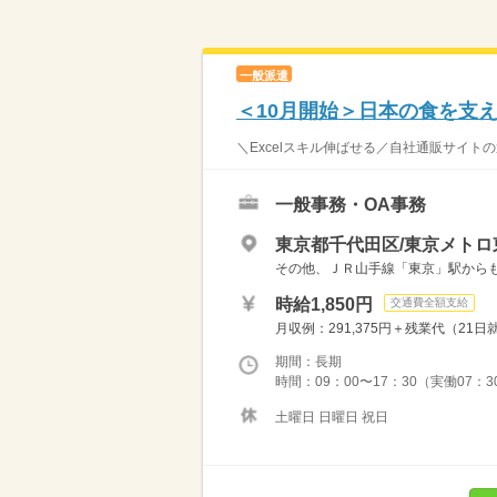
一般派遣
＜10月開始＞日本の食を支
＼Excelスキル伸ばせる／自社通販サイトの
一般事務・OA事務
東京都千代田区/東京メトロ
その他、ＪＲ山手線「東京」駅からもア
時給1,850円
交通費全額支給
月収例：291,375円＋残業代（21
期間：長期
時間：09：00〜17：30（実働07
土曜日 日曜日 祝日