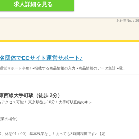
求人詳細を見る
お仕事No.：
26
始★有名団体でECサイト運営サポート♪
運営サポート事務♪ ●掲載する商品情報の入力 ●商品情報のデータ集計 ●電...
東西線大手町駅（徒歩 2分）
クセス可能！ 東京駅徒歩10分！大手町駅直結のキレ...
日就業の場合）
00、休憩01：00） 基本残業なし！あっても3時間程度です♪ 【定...