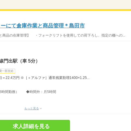
ンターにて倉庫作業と商品管理＊島田市
と商品の在庫管理】 ・フォークリフトを使用しての荷下ろし、指定の棚への...
線門出駅（車 5分）
費一部支給
＝22.4万円 ※［＋アルファ］通常残業割増1400×1.25...
0分、8時間勤務） ◆時間外：月5時間
もっと見る
求人詳細を見る