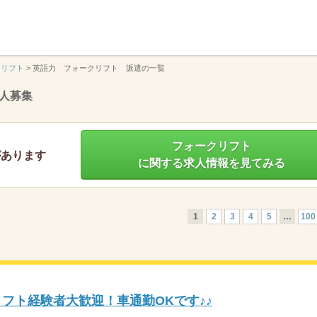
】
クリフト
>
英語力 フォークリフト 派遣の一覧
人募集
フォークリフト
があります
に関する求人情報を見てみる
1
2
3
4
5
…
100
リフト経験者大歓迎！車通勤OKです♪♪