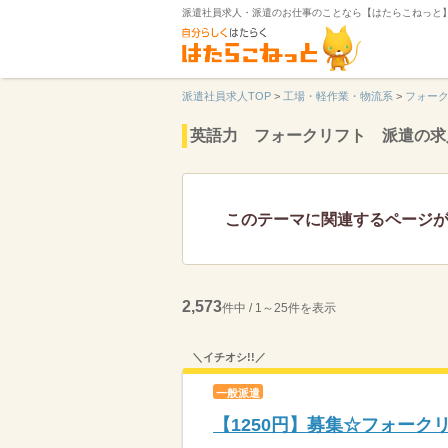
派遣社員求人・派遣のお仕事のことなら【はたらこねっと
派遣社員求人TOP
>
工場・軽作業・物流系
>
フォー
英語力 フォークリフト 派遣の求
このテーマに関連するページ
2,573
件中 / 1～25件を表示
＼イチオシ!!／
一般派遣
【1250円】募集☆フォーク