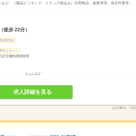
など。（製品ピッキング、トラック積込み）出荷検品、倉庫管理、保全作業等...
徒歩 22分）
費全額支給
即日スタート
分 所定労働時間8時間
もっと見る
求人詳細を見る
お仕事No.：
20