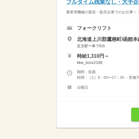
フルタイム残業なし・大手企
農業用機械の製造・販売企業でのお仕事！ カ
フォークリフト
北海道上川郡鷹栖町/函館本
近文駅〜車で6分
時給1,310円～
kkw_bcov2106
期間：長期
時間：［1］9：00〜17：30 ・実働
日曜日