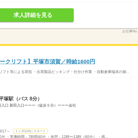
求人詳細を見る
お仕事No
ークリフト】平塚市須賀／時給1600円
フト等による荷役 ・出荷製品ピッキング・仕分け作業 ・自動倉庫端末の操...
平塚駅（バス 8分）
入口 新田入口ーーー（徒歩５分）ーーー会社
/17～
１ヶ月以内にスタート
分 ・実働時間：7時間40分 ・休憩：12時〜13時（60分） ・残...