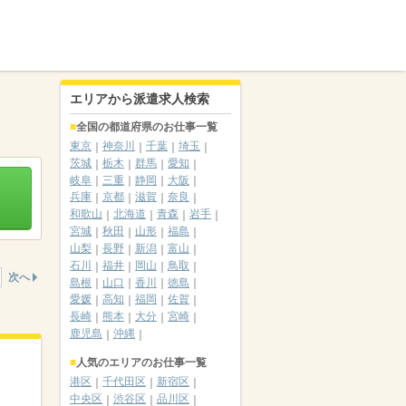
エリアから派遣求人検索
全国の都道府県のお仕事一覧
東京
神奈川
千葉
埼玉
茨城
栃木
群馬
愛知
岐阜
三重
静岡
大阪
兵庫
京都
滋賀
奈良
和歌山
北海道
青森
岩手
宮城
秋田
山形
福島
山梨
長野
新潟
富山
石川
福井
岡山
鳥取
次へ
島根
山口
香川
徳島
愛媛
高知
福岡
佐賀
長崎
熊本
大分
宮崎
鹿児島
沖縄
人気のエリアのお仕事一覧
港区
千代田区
新宿区
中央区
渋谷区
品川区