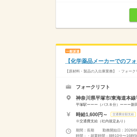
一般派遣
【化学薬品メーカーでのフォ
【原材料・製品の入出庫業務】 ・フォークリ
フォークリフト
神奈川県平塚市/東海道本線
平塚駅ーーー（バス８分）ーーー新田
時給1,600円～
交通費全額支給
※交通費支給（社内規定あり）
期間：長期 勤務開始日：2026/08
時間：・就業時間：8時10分〜16時50