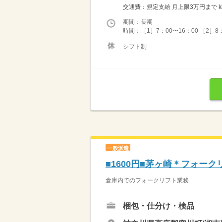
交通費：規定支給 月上限3万円まで kkw
期間：長期
時間：［1］7：00〜16：00 ［2］8：
シフト制
一般派遣
■1600円■茅ヶ崎＊フォーク
倉庫内でのフォークリフト業務
梱包・仕分け・検品