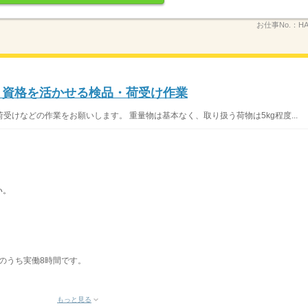
お仕事No.：
HA
フト資格を活かせる検品・荷受け作業
けなどの作業をお願いします。 重量物は基本なく、取り扱う荷物は5kg程度...
い。
表記のうち実働8時間です。
もっと見る