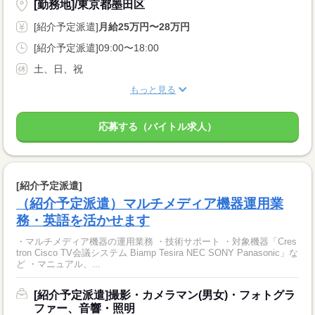
[勤務地]/東京都墨田区
[紹介予定派遣]
月給25万円〜28万円
[紹介予定派遣]09:00〜18:00
土、日、祝
もっと見る
応募する（バイトル求人）
[紹介予定派遣]
（紹介予定派遣）マルチメディア機器運用業
務・英語を活かせます
・マルチメディア機器の運用業務 ・技術サポート ・対象機器「Cres
tron Cisco TV会議システム Biamp Tesira NEC SONY Panasonic」な
ど ・マニュアル、...
[紹介予定派遣]撮影・カメラマン(男女)・フォトグラ
ファー、音響・照明