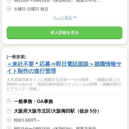
9時15分〜18時15分（休憩60分） 残業月平均...
土曜日 日曜日 祝日
もっと見る
求人詳細を見る
[一般派遣]
＜来社不要＊応募⇒即日電話面談＞就職情報サ
イト制作の進行管理
大手就職情報サイトに掲載する企業ページの制作。 ・掲載企業との
Web打ち合わせ ・取材日程や制作スケジュールの調整 ・掲載内容の
ヒアリング・情報...
一般事務・OA事務
大阪府大阪市北区/大阪梅田駅（徒歩 5分）
時給1,600円～
9時15分〜18時15分（休憩60分） 残業月平均...