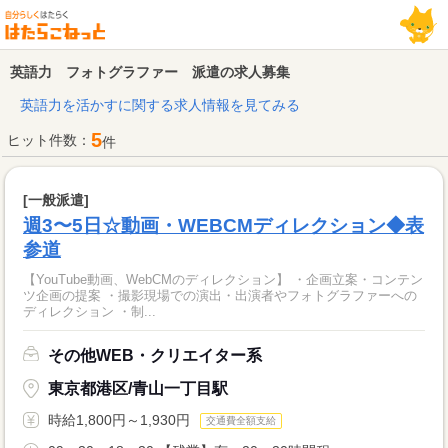
英語力 フォトグラファー 派遣の求人募集
英語力を活かすに関する求人情報を見てみる
5
ヒット件数：
件
[一般派遣]
週3〜5日☆動画・WEBCMディレクション◆表
参道
【YouTube動画、WebCMのディレクション】 ・企画立案・コンテン
ツ企画の提案 ・撮影現場での演出・出演者やフォトグラファーへの
ディレクション ・制...
その他WEB・クリエイター系
東京都港区/青山一丁目駅
時給1,800円～1,930円
交通費全額支給