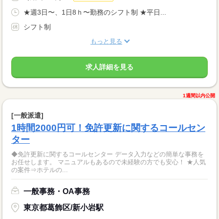
★週3日〜、1日8ｈ〜勤務のシフト制 ★平日...
シフト制
もっと見る
求人詳細を見る
1週間以内公開
[一般派遣]
1時間2000円可！免許更新に関するコールセン
ター
◆免許更新に関するコールセンター データ入力などの簡単な事務を
お任せします。 マニュアルもあるので未経験の方でも安心！ ★人気
の案件⇒ホテルの...
一般事務・OA事務
東京都葛飾区/新小岩駅