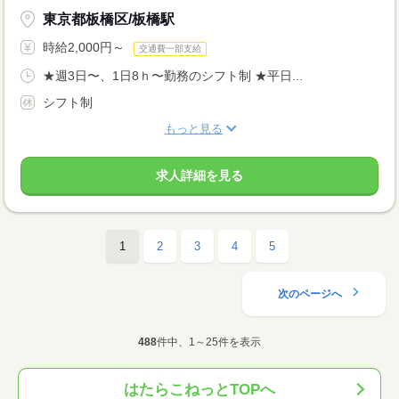
東京都板橋区/板橋駅
時給2,000円～
交通費一部支給
★週3日〜、1日8ｈ〜勤務のシフト制 ★平日...
シフト制
もっと見る
求人詳細を見る
1
2
3
4
5
次のページへ
488
件中、1～25件を表示
はたらこねっとTOPへ