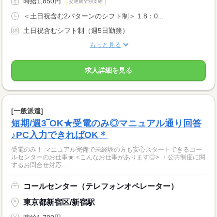
時給1,850円
交通費全額支給
＜土日祝含む2パターンのシフト制＞ 1.8：0...
土日祝含むシフト制（週5日勤務）
もっと見る
求人詳細を見る
[一般派遣]
短期/週3‾OK★受電のみ◎マニュアル通り回答
♪PC入力できればOK＊
受電のみ！ マニュアル完備で未経験の方も安心スタートできるコー
ルセンターのお仕事★ <こんなお仕事があります◎> ・公共制度に関
するお問合せ対応...
コールセンター（テレフォンオペレーター）
東京都新宿区/新宿駅