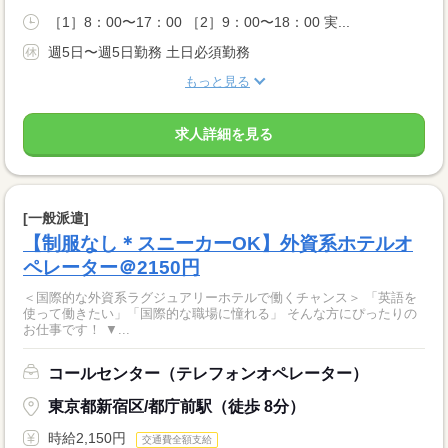
［1］8：00〜17：00 ［2］9：00〜18：00 実...
週5日〜週5日勤務 土日必須勤務
もっと見る
求人詳細を見る
[一般派遣]
【制服なし＊スニーカーOK】外資系ホテルオ
ペレーター＠2150円
＜国際的な外資系ラグジュアリーホテルで働くチャンス＞ 「英語を
使って働きたい」「国際的な職場に憧れる」 そんな方にぴったりの
お仕事です！ ▼...
コールセンター（テレフォンオペレーター）
東京都新宿区/都庁前駅（徒歩 8分）
時給2,150円
交通費全額支給