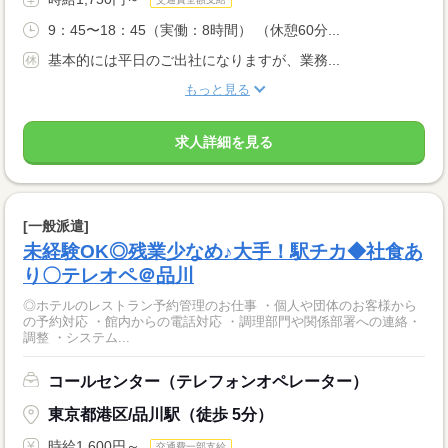
9：45〜18：45（実働：8時間） （休憩60分...
基本的には平日のご出社になりますが、業務...
もっと見る
求人詳細を見る
[一般派遣]
未経験OK◎残業少なめ♪大手！駅チカ◆社食あ
り〇テレオペ＠品川
◎ホテルのレストラン予約管理のお仕事 ・個人や団体のお客様から
の予約対応 ・館内からの電話対応 ・調理部門や関係部署への連絡・
調整 ・システム...
コールセンター（テレフォンオペレーター）
東京都港区/品川駅（徒歩 5分）
時給1,600円～
交通費一部支給