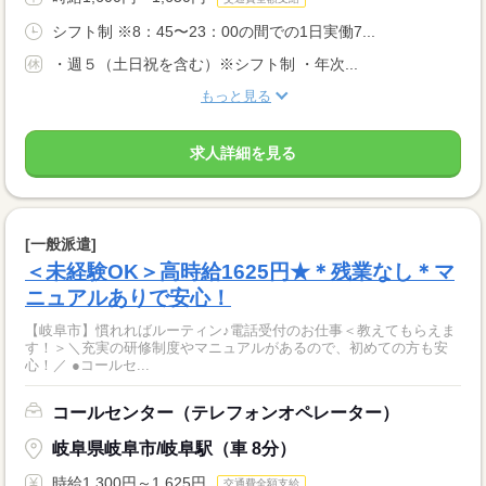
シフト制 ※8：45〜23：00の間での1日実働7...
・週５（土日祝を含む）※シフト制 ・年次...
もっと見る
求人詳細を見る
[一般派遣]
＜未経験OK＞高時給1625円★＊残業なし＊マ
ニュアルありで安心！
【岐阜市】慣れればルーティン♪電話受付のお仕事＜教えてもらえま
す！＞＼充実の研修制度やマニュアルがあるので、初めての方も安
心！／ ●コールセ...
コールセンター（テレフォンオペレーター）
岐阜県岐阜市/岐阜駅（車 8分）
時給1,300円～1,625円
交通費全額支給