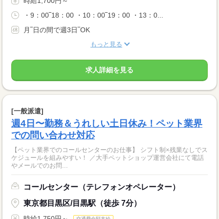
時給1,700円～
・9：00‾18：00 ・10：00‾19：00 ・13：0...
月‾日の間で週3日‾OK
もっと見る
求人詳細を見る
[一般派遣]
週4日〜勤務＆うれしい土日休み！ペット業界
での問い合わせ対応
【ペット業界でのコールセンターのお仕事】 シフト制×残業なしでス
ケジュールを組みやすい！ ／大手ペットショップ運営会社にて電話
やメールでのお問...
コールセンター（テレフォンオペレーター）
東京都目黒区/目黒駅（徒歩 7分）
時給1,750円～
交通費全額支給