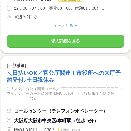
22：00〜07：00（実働08：00、休憩01：00）...
※週休2日です！
もっと見る
求人詳細を見る
[一般派遣]
＼日払いOK／官公庁関連！市役所への来庁予
約受付♪土日祝休み
＼大人気！官公庁関連コール／ ￣￣￣￣￣￣￣￣￣￣￣￣￣￣￣ ・
マイナンバーカードに関する問い合わせ ・市役所来庁予約受付
など...
コールセンター（テレフォンオペレーター）
大阪府大阪市中央区/本町駅（徒歩 5分）
時給1,310円～1,638円
交通費一部支給