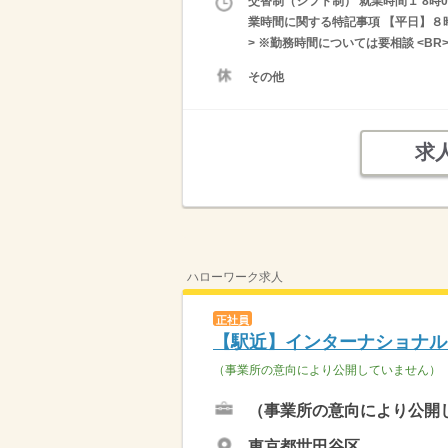
交替制（シフト制） 就業時間１ 8時00
業時間に関する特記事項 【平日】８時
> ※勤務時間については要相談 <B
その他
求
ハローワーク求人
正社員
【駅近】インターナショナル
（事業所の意向により公開していません）
（事業所の意向により公開
東京都世田谷区