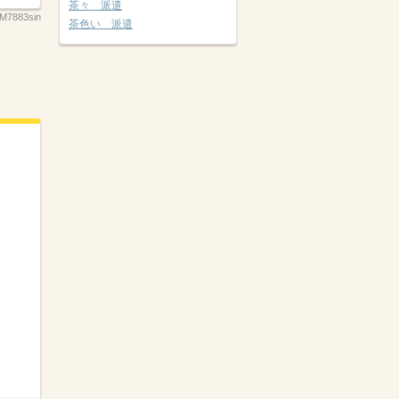
茶々 派遣
M7883sin
茶色い 派遣