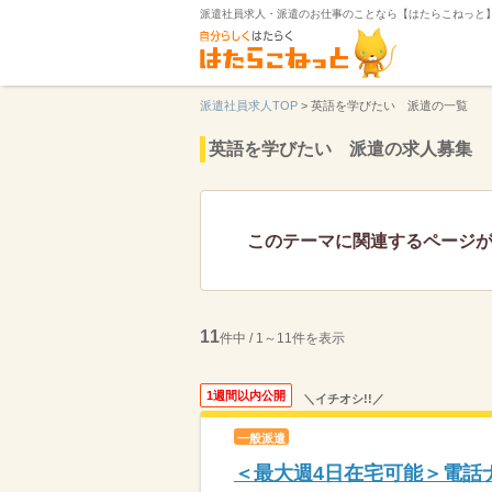
派遣社員求人・派遣のお仕事のことなら【はたらこねっと
派遣社員求人TOP
>
英語を学びたい 派遣の一覧
英語を学びたい 派遣の求人募集
このテーマに関連するページ
11
件中 / 1～11件を表示
1週間以内公開
＼イチオシ!!／
一般派遣
＜最大週4日在宅可能＞電話