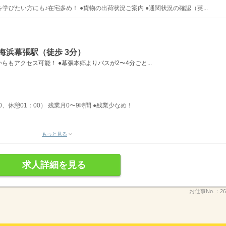
びたい方にも♪在宅多め！ ●貨物の出荷状況ご案内 ●通関状況の確認（英...
海浜幕張駅（徒歩 3分）
もアクセス可能！ ●幕張本郷よりバスが2〜4分ごと...
00、休憩01：00） 残業月0〜9時間 ●残業少なめ！
もっと見る
求人詳細を見る
お仕事No.：
26