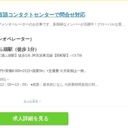
多言語コンタクトセンターで問合せ対応
ォンオペレーターのお仕事です。多国籍なメンバーが活躍中！グローバルな環...
ンオペレーター）
ふ頭駅（徒歩 1分）
浦ふ頭駅】徒歩1分 JR京浜東北線【田町駅】バス7分
0円×実働8.00h×21日+残業5h）+交通費 ※月収例は一例...
/01～
12：00〜13：00） ●残業：基本的になし ※終業時間直前の対...
もっと見る
求人詳細を見る