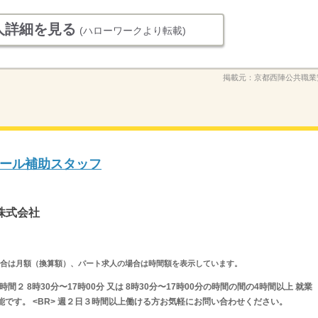
人詳細を見る
(ハローワークより転載)
掲載元：
京都西陣公共職業
ール補助スタッフ
株式会社
求人の場合は月額（換算額）、パート求人の場合は時間額を表示しています。
業時間２ 8時30分〜17時00分 又は 8時30分〜17時00分の時間の間の4時間以上 就業
能です。 <BR> 週２日３時間以上働ける方お気軽にお問い合わせください。