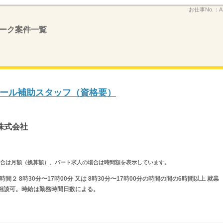
お仕事No.：
A
ーク案件一覧
ール補助スタッフ（資格要）
株式会社
求人の場合は月額（換算額）、パート求人の場合は時間額を表示しています。
業時間２ 8時30分〜17時00分 又は 8時30分〜17時00分の時間の間の6時間以上 就業
相談可。時給は勤務時間日数による。