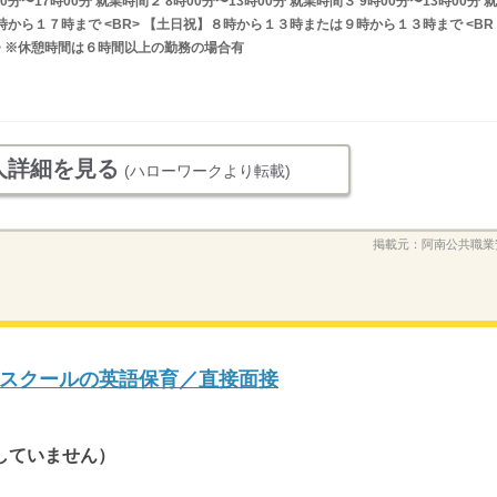
分〜17時00分 就業時間２ 8時00分〜13時00分 就業時間３ 9時00分〜13時00分 就
から１７時まで <BR> 【土日祝】８時から１３時または９時から１３時まで <BR
R> ※休憩時間は６時間以上の勤務の場合有
人詳細を見る
(ハローワークより転載)
掲載元：
阿南公共職業
スクールの英語保育／直接面接
していません）