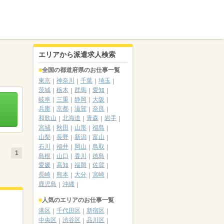
エリアから派遣求人検索
全国の都道府県のお仕事一覧
東京
神奈川
千葉
埼玉
茨城
栃木
群馬
愛知
岐阜
三重
静岡
大阪
兵庫
京都
滋賀
奈良
和歌山
北海道
青森
岩手
宮城
秋田
山形
福島
山梨
長野
新潟
富山
石川
福井
岡山
鳥取
1
島根
山口
香川
徳島
愛媛
高知
福岡
佐賀
長崎
熊本
大分
宮崎
鹿児島
沖縄
人気のエリアのお仕事一覧
港区
千代田区
新宿区
中央区
渋谷区
品川区