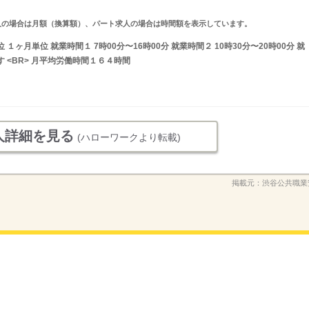
ルタイム求人の場合は月額（換算額）、パート求人の場合は時間額を表示しています。
ヶ月単位 就業時間１ 7時00分〜16時00分 就業時間２ 10時30分〜20時00分 就
 <BR> 月平均労働時間１６４時間
人詳細を見る
(ハローワークより転載)
掲載元：
渋谷公共職業