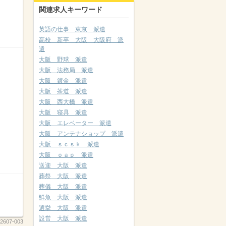
関連求人キーワード
英語の仕事 東京 派遣
高校 新卒 大阪 大阪府 派
遣
大阪 野球 派遣
大阪 法務局 派遣
大阪 鍍金 派遣
大阪 茶道 派遣
大阪 西大橋 派遣
大阪 寝具 派遣
大阪 エレベーター 派遣
大阪 アンテナショップ 派遣
大阪 ｓｃｓｋ 派遣
大阪 ｏａｐ 派遣
送迎 大阪 派遣
葬祭 大阪 派遣
葬儀 大阪 派遣
鮮魚 大阪 派遣
選挙 大阪 派遣
設営 大阪 派遣
2607-003