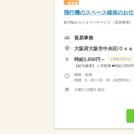
一般派遣
飛行機のスペース確保のお仕
航空輸出カスタマーサービス （貿易事務） 
貿易事務
大阪府大阪市中央区/Ｏｓａ
時給1,650円～
交通費全額支給
【給与備考】 ☆月収例 ■時給1,65
期間：長期
時間：9：00〜18：00（休憩60分）
土曜日 日曜日 祝日