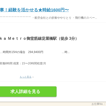
事！経験を活かせる★時給1600円〜
￣￣￣￣￣￣￣￣￣￣￣ ・航空会社との折衝ややりとり ・飛行機のスペー...
ｋａ Ｍｅｔｒｏ御堂筋線淀屋橋駅（徒歩 3分）
0円…時間外15Hの場合 294,9400円 …時...
 実働8時間 残業：15〜20時間程度/月
もっと見る
求人詳細を見る
お仕事No.：