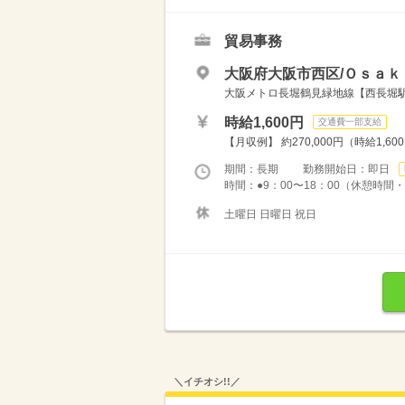
貿易事務
大阪府大阪市西区/Ｏｓａｋ
大阪メトロ長堀鶴見緑地線【西長堀駅】
時給1,600円
交通費一部支給
【月収例】 約270,000円（時給1,60
期間：長期 勤務開始日：即日
時間：●9：00〜18：00（休憩時間・1
土曜日 日曜日 祝日
＼イチオシ!!／