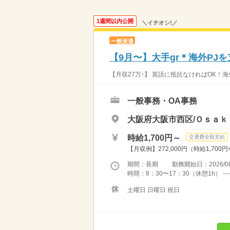
1週間以内公開
＼イチオシ!／
一般派遣
【9月〜】大手gr＊海外PJ
【月収27万↑】 英語に抵抗なければOK！海
一般事務・OA事務
大阪府大阪市西区/Ｏｓａｋ
時給1,700円～
交通費全額支給
【月収例】272,000円（時給1,700
期間：長期 勤務開始日：2026/08
時間：8：30〜17：30（休憩1h） -------
土曜日 日曜日 祝日