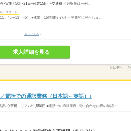
0円×実働7.50h×21日+残業15h）+交通費 ※月収例は一例...
即日スタート
1：45〜12：45） ●残業：15時間程度/月 ※突発的に発生しま...
もっと見る
求人詳細を見る
お仕事No.：
A
／電話での通訳業務（日本語⇔英語）♪
心斎橋エリア♪＠1,550円 ■電話での通訳業務L問い合わせ内容の確認・...