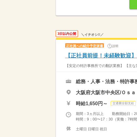
3日以内公開
＼イチオシ!!／
正社員への紹介予定派遣
説明
【正社員前提！未経験歓迎】
【安定の特許事務所での翻訳業務】 【主な
総務・人事・法務・特許事
大阪府大阪市中央区/Ｏｓａ
時給1,650円～
交通費全額支給
期間：3ヵ月以上 勤務開始日：2026
時間：9：00〜17：30（実働：7時間
土曜日 日曜日 祝日