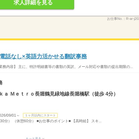
求人詳細を見る
お仕事No.：
R-ar-j2
電話なし×英語力活かせる翻訳事務
業務内容】 主に、特許明細書等の書類の英訳、メール対応や書類の提出期限の...
務
ｋａ Ｍｅｔｒｏ長堀鶴見緑地線長堀橋駅（徒歩 4分）
/09/01～
１ヶ月以内にスタート
30分） （休憩60分） ■お仕事のポイント■ 【高時給】 スキ...
もっと見る