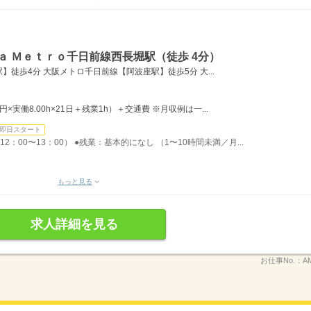
ａ Ｍｅｔｒｏ千日前線西長堀駅（徒歩 4分）
徒歩4分 大阪メトロ千日前線【阿波座駅】徒歩5分 大...
0円×実働8.00h×21日＋残業1h）＋交通費 ※月収例は一...
即日スタート
2：00〜13：00） ●残業：基本的になし （1〜10時間未満／月...
もっと見る
求人詳細を見る
お仕事No.：
A