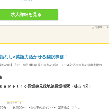
求人詳細を見る
お仕事No.：
A
話なし×英語力活かせる翻訳事務！
業務内容】 主に、特許明細書等の書類の英訳、メール対応や書類の提出期限の...
務
ｋａ Ｍｅｔｒｏ長堀鶴見緑地線長堀橋駅（徒歩 4分）
即日
即日スタート
30分） （休憩60分） ■お仕事のポイント■ 【高時給】 スキ...