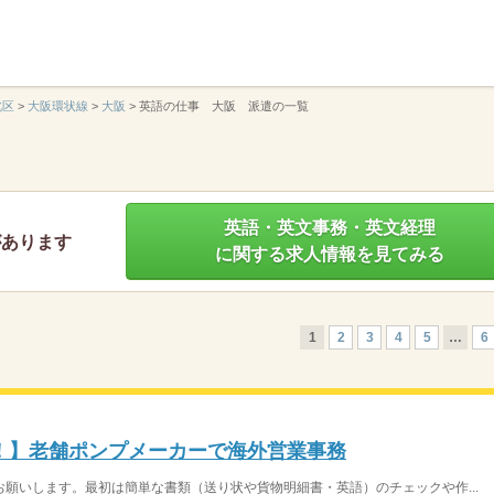
】
北区
>
大阪環状線
>
大阪
>
英語の仕事 大阪 派遣の一覧
英語・英文事務・英文経理
があります
に関する求人情報を見てみる
1
2
3
4
5
…
6
！】老舗ポンプメーカーで海外営業事務
願いします。最初は簡単な書類（送り状や貨物明細書・英語）のチェックや作...