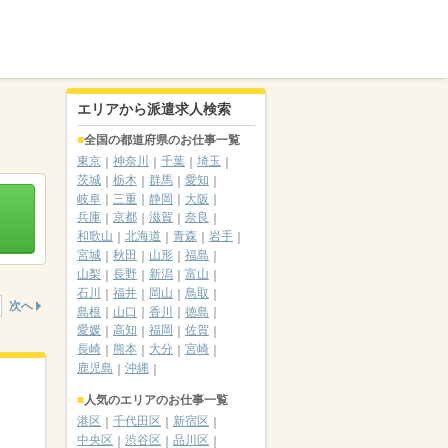
エリアから派遣求人検索
全国の都道府県のお仕事一覧
東京
神奈川
千葉
埼玉
茨城
栃木
群馬
愛知
岐阜
三重
静岡
大阪
兵庫
京都
滋賀
奈良
和歌山
北海道
青森
岩手
宮城
秋田
山形
福島
山梨
長野
新潟
富山
石川
福井
岡山
鳥取
次へ
島根
山口
香川
徳島
愛媛
高知
福岡
佐賀
長崎
熊本
大分
宮崎
鹿児島
沖縄
人気のエリアのお仕事一覧
港区
千代田区
新宿区
中央区
渋谷区
品川区