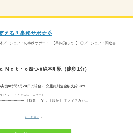
を支える＊事務サポ☆彡
外プロジェクトの事務サポート♪ 【具体的には...】 〇プロジェクト関連書...
ａ Ｍｅｔｒｏ四つ橋線本町駅（徒歩 1分）
円×実働8時間×月20日の場合） 交通費別途全額支給 kkw_...
/17～
１ヶ月以内にスタート
----------------- 【残業】 なし 【服装】 オフィスカジ...
もっと見る