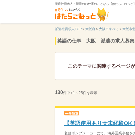
派遣社員求人・派遣のお仕事のことなら【はたらこねっと
派遣社員求人TOP
>
大阪府
>
大阪市すべて
>
大阪市
英語の仕事 大阪 派遣の求人募集
このテーマに関連するページ
130
件中 / 1～25件を表示
一般派遣
【英語使用あり☆未経験OK
老舗ポンプメーカーにて、海外営業事務をお