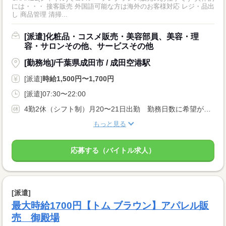
には・・・ 接客販売 外国語可能な方は海外のお客様対応 レジ・品出
し 商品管理 清掃...
[派遣]化粧品・コスメ販売・美容部員、美容・理
容・サロンその他、サービスその他
[勤務地]/千葉県成田市 / 成田空港駅
[派遣]
時給1,500円〜1,700円
[派遣]07:30〜22:00
4勤2休（シフト制）月20〜21日出勤 勤務日数に希望がある場合はご相談ください ※週休2日以上
もっと見る
応募する（バイトル求人）
[派遣]
最大時給1700円【トム ブラウン】アパレル販
売 御殿場