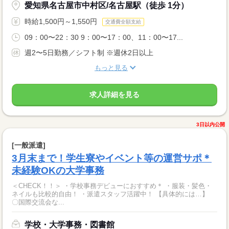
愛知県名古屋市中村区/名古屋駅（徒歩 1分）
時給1,500円～1,550円
交通費全額支給
09：00〜22：30 9：00〜17：00、11：00〜17...
週2〜5日勤務／シフト制 ※週休2日以上
もっと見る
求人詳細を見る
3日以内公開
[一般派遣]
3月末まで！学生寮やイベント等の運営サポ＊
未経験OKの大学事務
＜CHECK！！＞ ・学校事務デビューにおすすめ＊ ・服装・髪色・
ネイルも比較的自由！ ・派遣スタッフ活躍中！ 【具体的には…】
〇国際交流会な...
学校・大学事務・図書館