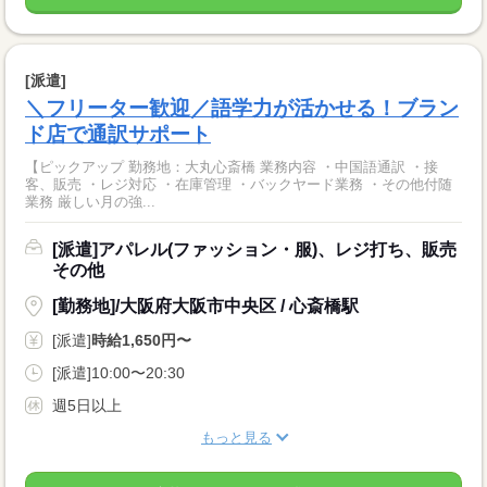
[派遣]
＼フリーター歓迎／語学力が活かせる！ブラン
ド店で通訳サポート
【ピックアップ 勤務地：大丸心斎橋 業務内容 ・中国語通訳 ・接
客、販売 ・レジ対応 ・在庫管理 ・バックヤード業務 ・その他付随
業務 厳しい月の強...
[派遣]アパレル(ファッション・服)、レジ打ち、販売
その他
[勤務地]/大阪府大阪市中央区 / 心斎橋駅
[派遣]
時給1,650円〜
[派遣]10:00〜20:30
週5日以上
もっと見る