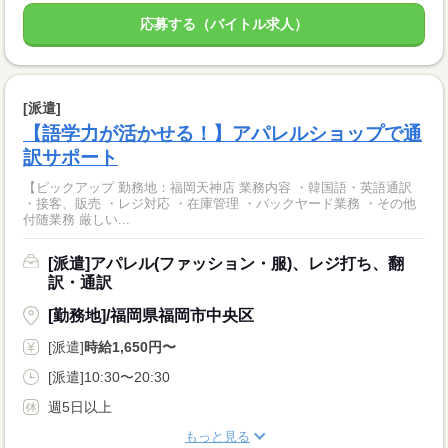
応募する（バイトル求人）
[派遣]
【語学力が活かせる！】アパレルショップで通
訳サポート
【ピックアップ 勤務地：福岡天神店 業務内容 ・韓国語・英語通訳
・接客、販売 ・レジ対応 ・在庫管理 ・バックヤード業務 ・その他
付随業務 厳しい...
[派遣]アパレル(ファッション・服)、レジ打ち、翻
訳・通訳
[勤務地]/福岡県福岡市中央区
[派遣]
時給1,650円〜
[派遣]10:30〜20:30
週5日以上
もっと見る