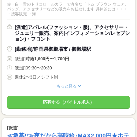
赤・白・青のトリコロールカラーで有名な「トム ブラウン ウェア、
バッグ、アクセサリーなどの販売をお任せします 具体的には・・・
・接客販売 ・海...
[派遣]アパレル(ファッション・服)、アクセサリー・
ジュエリー販売、案内(インフォメーション/レセプシ
ョン)・フロント
[勤務地]/静岡県御殿場市 / 御殿場駅
[派遣]
時給1,600円〜1,700円
[派遣]09:30〜20:30
週休2〜3日／シフト制
もっと見る
応募する（バイトル求人）
[派遣]
≪急募!!≫夜だから高時給♪MAX2,000円★ホテ