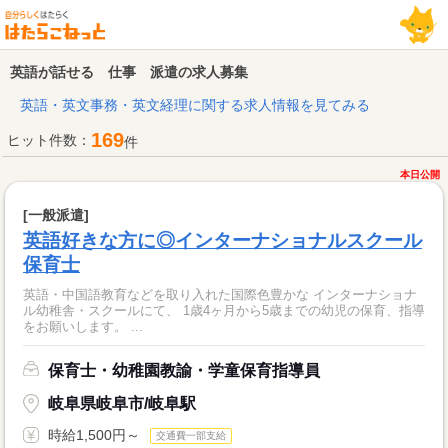
英語が話せる 仕事 派遣の求人募集
英語・英文事務・英文経理に関する求人情報を見てみる
169
ヒット件数：
件
本日公開
[一般派遣]
英語好きな方に◎インターナショナルスクール
保育士
英語・中国語教育などを取り入れた国際色豊かな インターナショナ
ル幼稚舎・スクールにて、 1歳4ヶ月から5歳までの幼児の保育、指導
をお願いします。 ...
保育士・幼稚園教諭・学童保育指導員
岐阜県岐阜市/岐阜駅
時給1,500円～
交通費一部支給