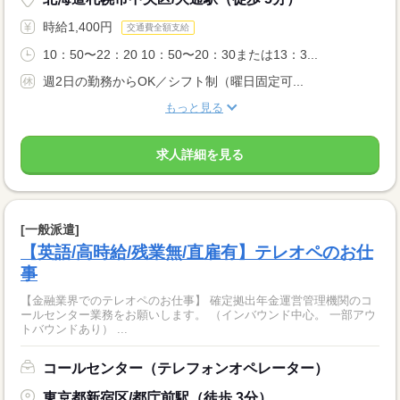
時給1,400円
交通費全額支給
10：50〜22：20 10：50〜20：30または13：3...
週2日の勤務からOK／シフト制（曜日固定可...
もっと見る
求人詳細を見る
[一般派遣]
【英語/高時給/残業無/直雇有】テレオペのお仕
事
【金融業界でのテレオペのお仕事】 確定拠出年金運営管理機関のコ
ールセンター業務をお願いします。 （インバウンド中心。 一部アウ
トバウンドあり） ...
コールセンター（テレフォンオペレーター）
東京都新宿区/都庁前駅（徒歩 3分）