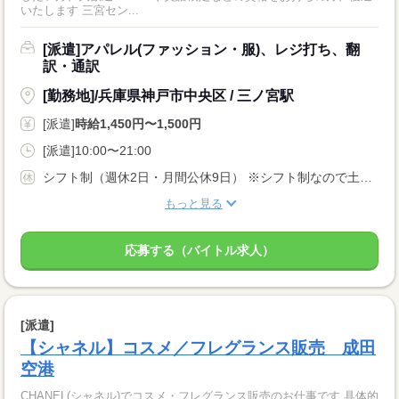
いたします 三宮セン...
[派遣]アパレル(ファッション・服)、レジ打ち、翻
訳・通訳
[勤務地]/兵庫県神戸市中央区 / 三ノ宮駅
[派遣]
時給1,450円〜1,500円
[派遣]10:00〜21:00
シフト制（週休2日・月間公休9日） ※シフト制なので土日の休みももちろんございます^^ ※月3回まで休み希望提出ok！
もっと見る
応募する（バイトル求人）
[派遣]
【シャネル】コスメ／フレグランス販売 成田
空港
CHANEL(シャネル)でコスメ・フレグランス販売のお仕事です 具体的