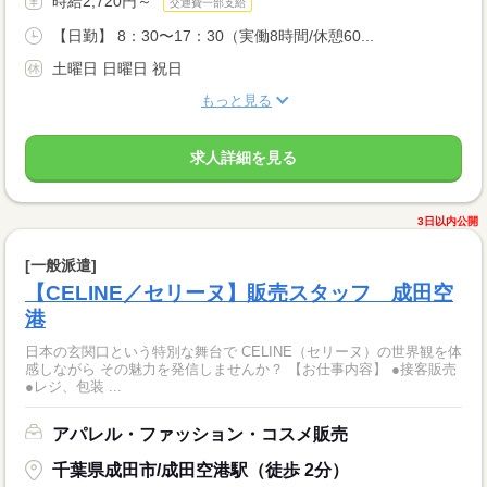
時給2,720円～
交通費一部支給
【日勤】 8：30〜17：30（実働8時間/休憩60...
土曜日 日曜日 祝日
もっと見る
求人詳細を見る
3日以内公開
[一般派遣]
【CELINE／セリーヌ】販売スタッフ 成田空
港
日本の玄関口という特別な舞台で CELINE（セリーヌ）の世界観を体
感しながら その魅力を発信しませんか？ 【お仕事内容】 ●接客販売
●レジ、包装 ...
アパレル・ファッション・コスメ販売
千葉県成田市/成田空港駅（徒歩 2分）