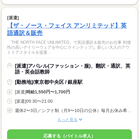
[派遣]
【ザ・ノース・フェイス アンリミテッド】英
語通訳＆販売
「THE NORTH FACE UNLIMITED」で英語通訳＆販売のお仕事 利便
性の高いデイリーウェアを中心にラインナップし 新しい大人のアウ
トドアスタイルを提案 ...
[派遣]アパレル(ファッション・服)、翻訳・通訳、英
語・英会話教師
[勤務地]/東京都中央区 / 銀座駅
[派遣]
時給1,550円〜1,700円
[派遣]09:30〜21:00
週休2〜3日／シフト制（月9〜10日の公休）毎月お休み希望が出せます。土日祝・連休取得もOK！
もっと見る
応募する（バイトル求人）