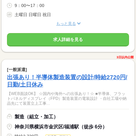
9：00〜17：00
土曜日 日曜日 祝日
もっと見る
求人詳細を見る
3日以内公開
[一般派遣]
出張あり！半導体製造装置の設計/時給2720円/
日勤/土日休み
【WEB面談OK】 ☆国内や海外への出張あり！☆ ■半導体、フラッ
トパネルディスプレイ（FPD）製造装置の電装設計 ・自社工場や納
品先にて装置立上工事...
製造（組立・加工）
神奈川県横浜市金沢区/福浦駅（徒歩 6分）