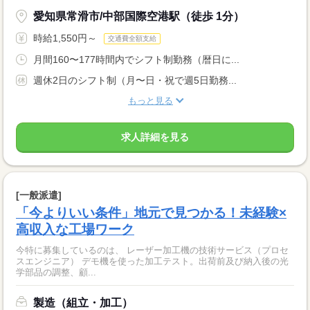
愛知県常滑市/中部国際空港駅（徒歩 1分）
時給1,550円～
交通費全額支給
月間160〜177時間内でシフト制勤務（暦日に...
週休2日のシフト制（月〜日・祝で週5日勤務...
もっと見る
求人詳細を見る
[一般派遣]
「今よりいい条件」地元で見つかる！未経験×
高収入な工場ワーク
今特に募集しているのは、 レーザー加工機の技術サービス（プロセ
スエンジニア） デモ機を使った加工テスト。出荷前及び納入後の光
学部品の調整、顧...
製造（組立・加工）