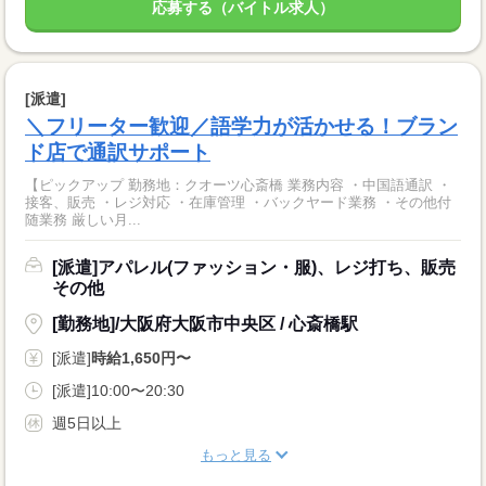
応募する（バイトル求人）
[派遣]
＼フリーター歓迎／語学力が活かせる！ブラン
ド店で通訳サポート
【ピックアップ 勤務地：クオーツ心斎橋 業務内容 ・中国語通訳 ・
接客、販売 ・レジ対応 ・在庫管理 ・バックヤード業務 ・その他付
随業務 厳しい月...
[派遣]アパレル(ファッション・服)、レジ打ち、販売
その他
[勤務地]/大阪府大阪市中央区 / 心斎橋駅
[派遣]
時給1,650円〜
[派遣]10:00〜20:30
週5日以上
もっと見る