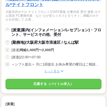
ル*ナイトフロント
大阪市内ホテル ナイトフロントSTAFF募集 仕事内容 受付 接客 ホテ
ル巡回 PC事務作業 など 心が安らぐホスピタリティ」満載のホテ
ルを目指して お客...
[派遣]案内(インフォメーション/レセプション)・フロ
ント、サービスその他、受付
[勤務地]/大阪府大阪市浪速区 / なんば駅
[派遣]
時給1,400円〜2,000円
[派遣]22:00〜07:00
＜シフト提出＞ 月に1回提出 お休み希望の曜日はご相談ください ＜歓迎！＞ 土日祝、年末、お正月、お盆、ゴールデンウィークの連休や、 クリスマス、バレンタインなどイベント時に出勤可能な方大歓迎！
もっと見る
応募する（バイトル求人）
[派遣]