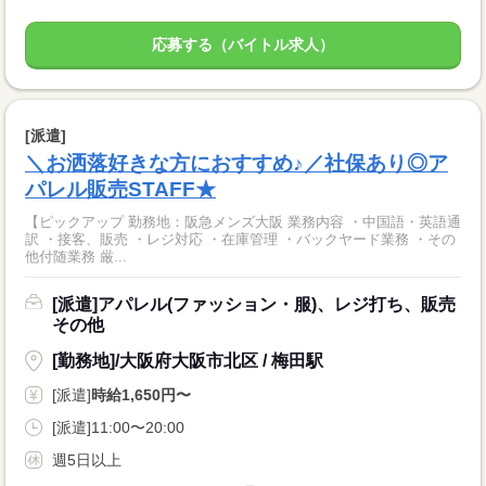
応募する（バイトル求人）
[派遣]
＼お洒落好きな方におすすめ♪／社保あり◎ア
パレル販売STAFF★
【ピックアップ 勤務地：阪急メンズ大阪 業務内容 ・中国語・英語通
訳 ・接客、販売 ・レジ対応 ・在庫管理 ・バックヤード業務 ・その
他付随業務 厳...
[派遣]アパレル(ファッション・服)、レジ打ち、販売
その他
[勤務地]/大阪府大阪市北区 / 梅田駅
[派遣]
時給1,650円〜
[派遣]11:00〜20:00
週5日以上