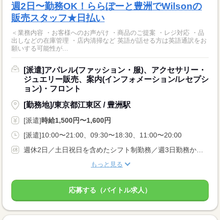
週2日〜勤務OK！ららぽーと豊洲でWilsonの
販売スタッフ★日払い
＜業務内容 ・お客様へのお声がけ ・商品のご提案 ・レジ対応 ・品
出しなどの在庫管理 ・店内清掃など 英語が話せる方は英語通訳をお
願いする可能性が...
[派遣]アパレル(ファッション・服)、アクセサリー・
ジュエリー販売、案内(インフォメーション/レセプシ
ョン)・フロント
[勤務地]/東京都江東区 / 豊洲駅
[派遣]
時給1,500円〜1,600円
[派遣]10:00〜21:00、09:30〜18:30、11:00〜20:00
週休2日／土日祝日を含めたシフト制勤務／週3日勤務からご相談可能です◎お気軽にお問い合わせください！
もっと見る
応募する（バイトル求人）