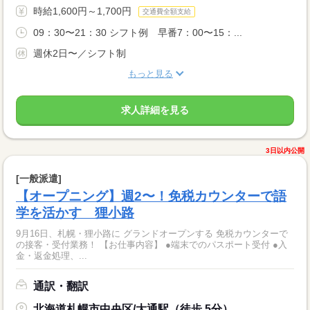
時給1,600円～1,700円
交通費全額支給
09：30〜21：30 シフト例 早番7：00〜15：...
週休2日〜／シフト制
もっと見る
求人詳細を見る
3日以内公開
[一般派遣]
【オープニング】週2〜！免税カウンターで語
学を活かす 狸小路
9月16日、札幌・狸小路に グランドオープンする 免税カウンターで
の接客・受付業務！ 【お仕事内容】 ●端末でのパスポート受付 ●入
金・返金処理、...
通訳・翻訳
北海道札幌市中央区/大通駅（徒歩 5分）