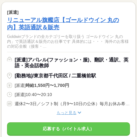
[派遣]
リニューアル旗艦店【ゴールドウイン 丸の
内】英語通訳＆販売
Goldwinブランドの全カテゴリーを取り扱う ゴールドウイン 丸の
内」で英語通訳＆販売のお仕事です 具体的には・・・ 海外のお客様
の対応全般（接客・...
[派遣]アパレル(ファッション・服)、翻訳・通訳、英
語・英会話教師
[勤務地]/東京都千代田区 / 二重橋前駅
[派遣]
時給1,550円〜1,700円
[派遣]10:40〜20:10
週休2〜3日／シフト制（月9〜10日の公休）毎月お休み希望が申請できます。土日祝・連休取得もOK！
もっと見る
応募する（バイトル求人）