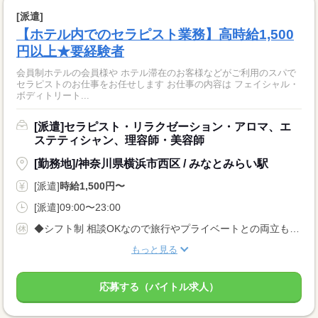
[派遣]
【ホテル内でのセラピスト業務】高時給1,500
円以上★要経験者
会員制ホテルの会員様や ホテル滞在のお客様などがご利用のスパで
セラピストのお仕事をお任せします お仕事の内容は フェイシャル・
ボディトリート...
[派遣]セラピスト・リラクゼーション・アロマ、エ
ステティシャン、理容師・美容師
[勤務地]/神奈川県横浜市西区 / みなとみらい駅
[派遣]
時給1,500円〜
[派遣]09:00〜23:00
◆シフト制 相談OKなので旅行やプライベートとの両立もできちゃう♪
もっと見る
応募する（バイトル求人）