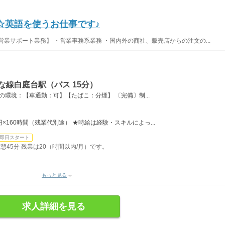
☆英語を使うお仕事です♪
業サポート業務】 ・営業事務系業務 ・国内外の商社、販売店からの注文の...
な線白庭台駅（バス 15分）
の環境：【車通勤：可】【たばこ：分煙】 〔完備〕制...
0円×160時間（残業代別途） ★時給は経験・スキルによっ...
即日スタート
 休憩45分 残業は20（時間以内/月）です。
もっと見る
求人詳細を見る