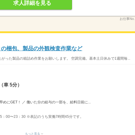
求人詳細を見る
お仕事No
ックの梱包、製品の外観検査作業など
がった製品の箱詰め作業をお願いします。 空調完備。基本土日休みで1週間毎...
（車 5分）
めにGET！ ／ 働いた分の給与の一部を、給料日前に...
】15：00〜23：30 ※表記のうち実働7時間45分です。
もっと見る