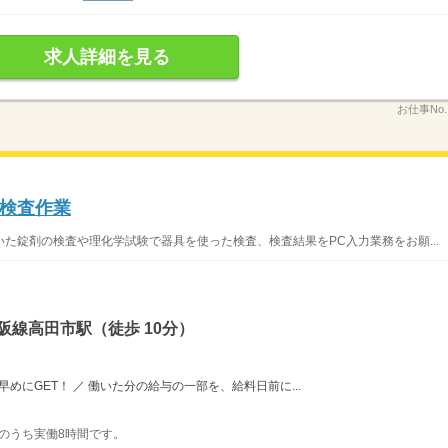
求人詳細を見る
お仕事No
検査作業
た錠剤の検査や理化学試験で器具を使った検査、検査結果をPC入力業務をお願...
阪線高田市駅（徒歩 10分）
めにGET！ ／ 働いた分の給与の一部を、給料日前に...
表記のうち実働8時間です。