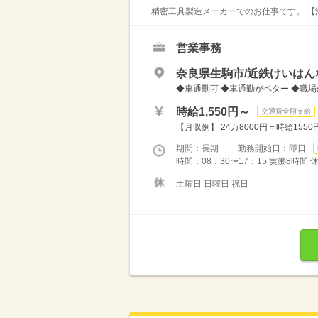
精密工具製造メーカーでのお仕事です。 【
営業事務
奈良県生駒市/近鉄けいはん
◆車通勤可 ◆車通勤がベター ◆職場
時給1,550円～
交通費全額支給
【月収例】 24万8000円＝時給155
期間：長期 勤務開始日：即日
時間：08：30〜17：15 実働8時間
土曜日 日曜日 祝日