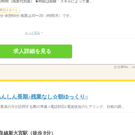
150時間（残業代別途） ★時給は経験・スキルによって優...
即日スタート
0分 休憩60分 残業は20〜20（時間/月）です。
もっと見る
求人詳細を見る
お仕事No.：
s
あんしん長期♪残業なし☆朝ゆっくり○
作業員の方が訪問する際の準備 ○電話対応L電波状況のヒアリング、日程の調...
良線新大宮駅（徒歩 8分）