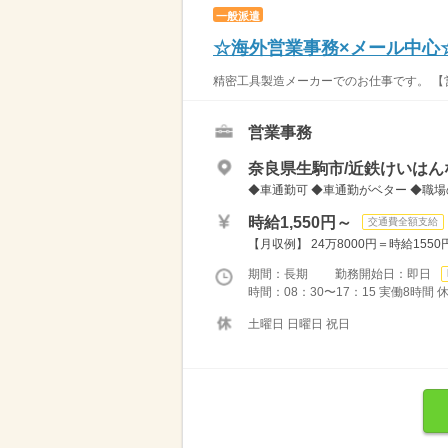
一般派遣
☆海外営業事務×メール中心
精密工具製造メーカーでのお仕事です。 【営
営業事務
奈良県生駒市/近鉄けいはん
◆車通勤可 ◆車通勤がベター ◆職場
時給1,550円～
交通費全額支給
【月収例】 24万8000円＝時給155
期間：長期 勤務開始日：即日
時間：08：30〜17：15 実働8時間
土曜日 日曜日 祝日