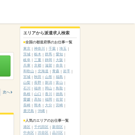
エリアから派遣求人検索
全国の都道府県のお仕事一覧
東京
神奈川
千葉
埼玉
茨城
栃木
群馬
愛知
岐阜
三重
静岡
大阪
兵庫
京都
滋賀
奈良
和歌山
北海道
青森
岩手
宮城
秋田
山形
福島
山梨
長野
新潟
富山
石川
福井
岡山
鳥取
次へ
島根
山口
香川
徳島
愛媛
高知
福岡
佐賀
長崎
熊本
大分
宮崎
鹿児島
沖縄
人気のエリアのお仕事一覧
港区
千代田区
新宿区
中央区
渋谷区
品川区