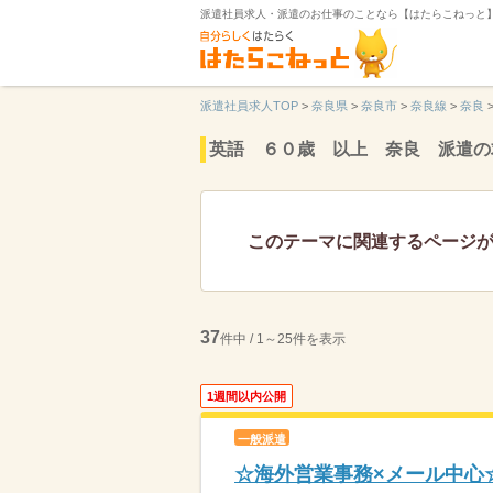
派遣社員求人・派遣のお仕事のことなら【はたらこねっと
派遣社員求人TOP
>
奈良県
>
奈良市
>
奈良線
>
奈良
英語 ６０歳 以上 奈良 派遣の
このテーマに関連するページ
37
件中 / 1～25件を表示
1週間以内公開
一般派遣
☆海外営業事務×メール中心