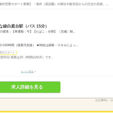
海外営業サポート業務】 ・海外（英語圏）の商社や販売店からの注文の見積、...
な線白庭台駅（バス 15分）
の環境：【車通勤：可】【たばこ：分煙】 〔完備〕制...
0円×160時間（残業代別途） ★時給は経験・スキルによっ...
即日スタート
 休憩45分 残業は20（時間以内/月）です。
もっと見る
求人詳細を見る
お仕事No.：
s