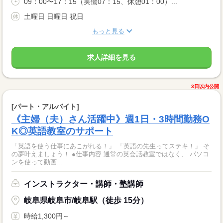
09：00〜17：15（実働07：15、休憩01：00）...
土曜日 日曜日 祝日
もっと見る
求人詳細を見る
3日以内公開
[パート・アルバイト]
《主婦（夫）さん活躍中》週1日・3時間勤務O
K◎英語教室のサポート
「英語を使う仕事にあこがれる！」 「英語の先生ってステキ！」 そ
の夢叶えましょう！ ●仕事内容 通常の英会話教室ではなく、 パソコ
ンを使って動画...
インストラクター・講師・塾講師
岐阜県岐阜市/岐阜駅（徒歩 15分）
時給1,300円～