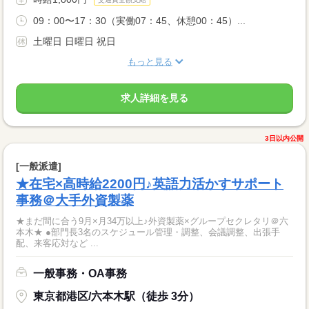
09：00〜17：30（実働07：45、休憩00：45）...
土曜日 日曜日 祝日
もっと見る
求人詳細を見る
3日以内公開
[一般派遣]
★在宅×高時給2200円♪英語力活かすサポート
事務＠大手外資製薬
★まだ間に合う9月×月34万以上♪外資製薬×グループセクレタリ＠六
本木★ ●部門長3名のスケジュール管理・調整、会議調整、出張手
配、来客応対など ...
一般事務・OA事務
東京都港区/六本木駅（徒歩 3分）