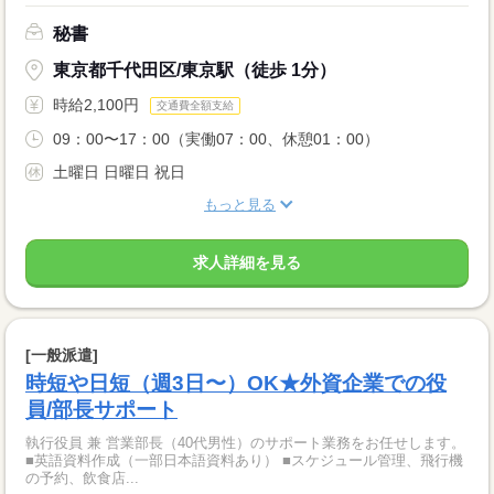
秘書
東京都千代田区/東京駅（徒歩 1分）
時給2,100円
交通費全額支給
09：00〜17：00（実働07：00、休憩01：00）
土曜日 日曜日 祝日
もっと見る
求人詳細を見る
[一般派遣]
時短や日短（週3日〜）OK★外資企業での役
員/部長サポート
執行役員 兼 営業部長（40代男性）のサポート業務をお任せします。
■英語資料作成（一部日本語資料あり） ■スケジュール管理、飛行機
の予約、飲食店...