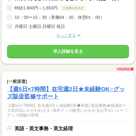
時給1,800円～1,850円
交通費全額支給
10：00〜15：30（実働04：30、休憩01：00）
月曜日 土曜日 日曜日 祝日
もっと見る
求人詳細を見る
3日以内公開
[一般派遣]
【週5日×7時間】在宅週2日★未経験OK○グッ
ズ販促監修サポート
【週5日×7時間】在宅週2日☆未経験OK◆長期♪英語事務★朝遅め〜
人気作品にかかわれます♪海外グッズ販売にかかわるお手伝い☆〜 ◇
グッズ情報の管理...
英語・英文事務・英文経理