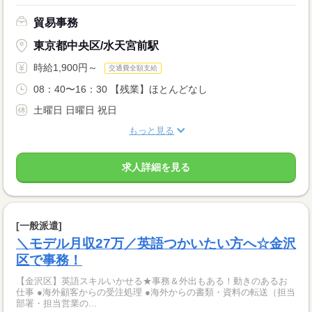
貿易事務
東京都中央区/水天宮前駅
時給1,900円～
交通費全額支給
08：40〜16：30 【残業】ほとんどなし
土曜日 日曜日 祝日
もっと見る
求人詳細を見る
[一般派遣]
＼モデル月収27万／英語つかいたい方へ☆金沢
区で事務！
【金沢区】英語スキルいかせる★事務＆外出もある！動きのあるお
仕事 ●海外顧客からの受注処理 ●海外からの書類・資料の転送（担当
部署・担当営業の...