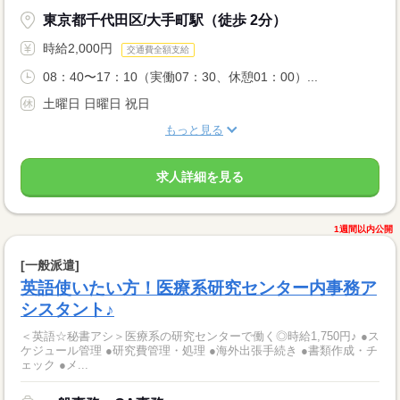
東京都千代田区/大手町駅（徒歩 2分）
時給2,000円
交通費全額支給
08：40〜17：10（実働07：30、休憩01：00）...
土曜日 日曜日 祝日
もっと見る
求人詳細を見る
1週間以内公開
[一般派遣]
英語使いたい方！医療系研究センター内事務ア
シスタント♪
＜英語☆秘書アシ＞医療系の研究センターで働く◎時給1,750円♪ ●ス
ケジュール管理 ●研究費管理・処理 ●海外出張手続き ●書類作成・チ
ェック ●メ...