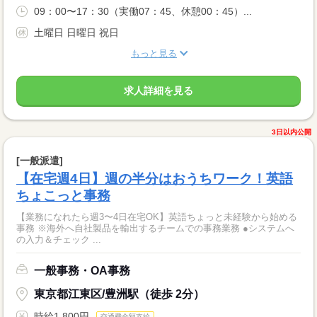
09：00〜17：30（実働07：45、休憩00：45）...
土曜日 日曜日 祝日
もっと見る
求人詳細を見る
3日以内公開
[一般派遣]
【在宅週4日】週の半分はおうちワーク！英語
ちょこっと事務
【業務になれたら週3〜4日在宅OK】英語ちょっと未経験から始める
事務 ※海外へ自社製品を輸出するチームでの事務業務 ●システムへ
の入力＆チェック ...
一般事務・OA事務
東京都江東区/豊洲駅（徒歩 2分）
時給1,800円
交通費全額支給