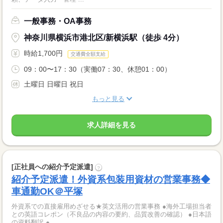
一般事務・OA事務
神奈川県横浜市港北区/新横浜駅（徒歩 4分）
時給1,700円
交通費全額支給
09：00〜17：30（実働07：30、休憩01：00）
土曜日 日曜日 祝日
もっと見る
求人詳細を見る
[正社員への紹介予定派遣]
?
紹介予定派遣！外資系包装用資材の営業事務◆
車通勤OK＠平塚
外資系での直接雇用めざせる★英文活用の営業事務 ●海外工場担当者
との英語コレポン（不良品の内容の要約、品質改善の確認） ●日本語
の資料翻訳 ●...