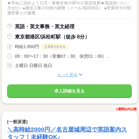
★早めに決めよう11月！業務全体の90％が英語使用★英語使いたい
方ぜひ♪ ●通信工事の日程の調整（メール/英語対応） ●営業担当や関
連部署との連携...
英語・英文事務・英文経理
東京都港区/浜松町駅（徒歩 8分）
時給1,850円
交通費全額支給
09：00〜17：30（実働07：30、休憩01：00）...
土曜日 日曜日 祝日
もっと見る
求人詳細を見る
1週間以内公開
[一般派遣]
＼高時給2000円／名古屋城周辺で英語案内ス
タッフ！未経験OK♪