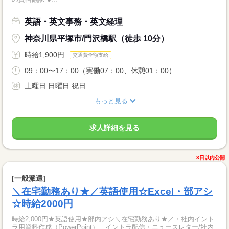
英語・英文事務・英文経理
神奈川県平塚市/門沢橋駅（徒歩 10分）
時給1,900円
交通費全額支給
09：00〜17：00（実働07：00、休憩01：00）
土曜日 日曜日 祝日
もっと見る
求人詳細を見る
3日以内公開
[一般派遣]
＼在宅勤務あり★／英語使用☆Excel・部アシ
☆時給2000円
時給2,000円★英語使用★部内アシ＼在宅勤務あり★／・社内イント
ラ用資料作成（PowerPoint）、イントラ配信・ニュースレター/社内