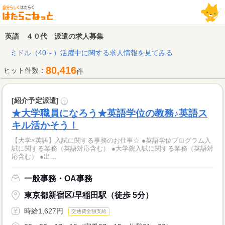
英語 ４０代 派遣の求人募集
ミドル（40～）活躍中に関する求人情報を見てみる
80,416
ヒット件数：
件
[紹介予定派遣]
?
★大学職員になろう★英語学位の教務♪英語ス
キル活かそう！
【大学×英語】入試に関する事務のお仕事☆ ●英語学位プログラム入
試に関する業務（英語対応含む） ●大学院入試に関する業務（英語対
応含む） ●出...
一般事務・OA事務
東京都新宿区/早稲田駅（徒歩 5分）
時給1,627円
交通費全額支給