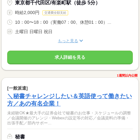
東京都千代田区/有楽町駅（徒歩 5分）
時給2,000円
交通費全額支給
10：00〜18：00（実働07：00、休憩01：00）...
土曜日 日曜日 祝日
もっと見る
求人詳細を見る
1週間以内公開
[一般派遣]
＼秘書チャレンジしたい＆英語使って働きたい
方／あの有名企業！
未経験OK★最大手の証券会社で秘書のお仕事・スケジュールの調整
／会議開催のアレンジ・Webexの設定等の対応／会議資料の準備・
出張手配／部内サポー...
秘書