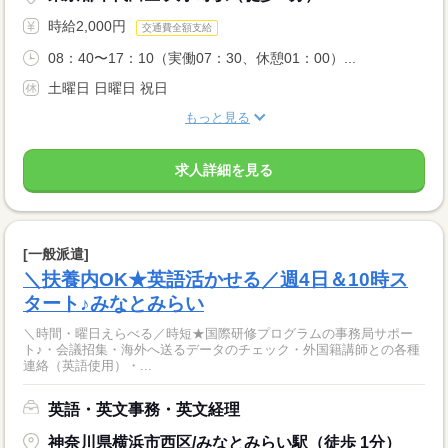
時給2,000円
交通費全額支給
08：40〜17：10（実働07：30、休憩01：00）...
土曜日 日曜日 祝日
もっと見る
求人詳細を見る
[一般派遣]
＼扶養内OK★英語活かせる／週4日＆10時ス
タート♪みなとみらい
＼時間・曜日えらべる／時短★国際研修プログラムの事務局サポー
ト♪・会議招集・海外へ送るデータのチェック・外国籍講師との各種
連絡（英語使用）・...
英語・英文事務・英文経理
神奈川県横浜市西区/みなとみらい駅（徒歩 1分）