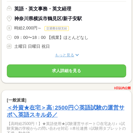
英語・英文事務・英文経理
神奈川県横浜市鶴見区/新子安駅
時給2,000円～
交通費全額支給
09：00〜18：00 【残業】ほとんどなし
土曜日 日曜日 祝日
もっと見る
求人詳細を見る
3日以内公開
[一般派遣]
＜外資★在宅＞高↑2500円◇英語試験の運営サ
ポ＼英語スキル必／
【高時給2500円！】★英語使用★試験運営サポート◎在宅あり♪ ○試
験実施の学校からの問い合わせ対応 ○本社連携 ○試験用タブレットの