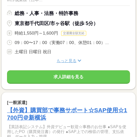
総務・人事・法務・特許事務
東京都千代田区/市ヶ谷駅（徒歩 5分）
時給1,550円～1,600円
交通費全額支給
09：00〜17：00（実働07：00、休憩01：00）...
土曜日 日曜日 祝日
もっと見る
求人詳細を見る
[一般派遣]
【外資】購買部で事務サポート☆SAP使用☆1
700円＠新横浜
【英語表記システム】外資デビュー歓迎☆事務のお仕事 ●SAPを使
用したPO（購買発注書）の発行 ●SAP上での検収の管理、支払依
頼、データ入力・管理 ...