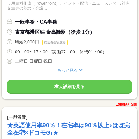
ラ用資料作成（PowerPoint）、イントラ配信・ニュースレター/社内
文章等の英訳・会議...
一般事務・OA事務
東京都港区/白金高輪駅（徒歩 1分）
時給2,000円
交通費全額支給
09：00〜17：00（実働07：00、休憩01：00）...
土曜日 日曜日 祝日
もっと見る
求人詳細を見る
1週間以内公開
[一般派遣]
★英語使用率90％！在宅率は90％以上♪ほぼ完
全在宅×ドコモGr★