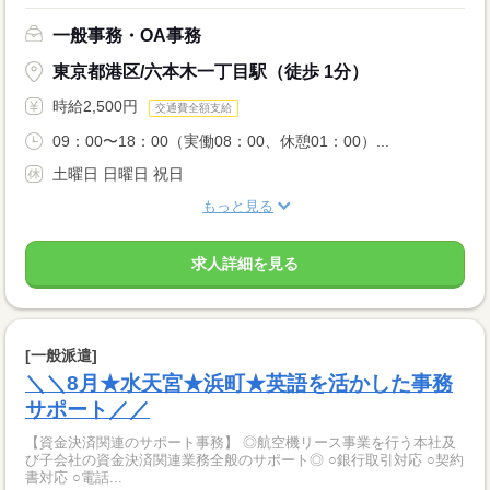
一般事務・OA事務
東京都港区/六本木一丁目駅（徒歩 1分）
時給2,500円
交通費全額支給
09：00〜18：00（実働08：00、休憩01：00）...
土曜日 日曜日 祝日
もっと見る
求人詳細を見る
[一般派遣]
＼＼8月★水天宮★浜町★英語を活かした事務
サポート／／
【資金決済関連のサポート事務】 ◎航空機リース事業を行う本社及
び子会社の資金決済関連業務全般のサポート◎ ○銀行取引対応 ○契約
書対応 ○電話...