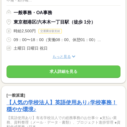
不備・動作確...
一般事務・OA事務
東京都港区/六本木一丁目駅（徒歩 1分）
時給2,500円
交通費全額支給
09：00〜18：00（実働08：00、休憩01：00）...
土曜日 日曜日 祝日
もっと見る
求人詳細を見る
[一般派遣]
【人気の学校法人】英語使用あり♪学校事務！
穏やか環境♪
【英語使用あり】有名学校法人での総務事務のお仕事☆ ●支払い業
務、資料整理（メール・データ・書類）、プロジェクト進捗管理 ●資
料作成業務（日本...