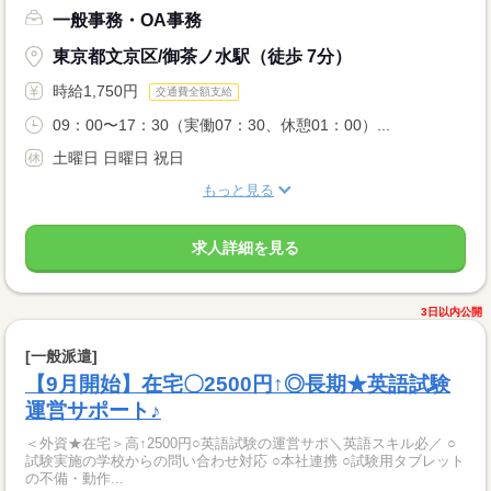
一般事務・OA事務
東京都文京区/御茶ノ水駅（徒歩 7分）
時給1,750円
交通費全額支給
09：00〜17：30（実働07：30、休憩01：00）...
土曜日 日曜日 祝日
もっと見る
求人詳細を見る
3日以内公開
[一般派遣]
【9月開始】在宅〇2500円↑◎長期★英語試験
運営サポート♪
＜外資★在宅＞高↑2500円○英語試験の運営サポ＼英語スキル必／ ○
試験実施の学校からの問い合わせ対応 ○本社連携 ○試験用タブレット
の不備・動作...