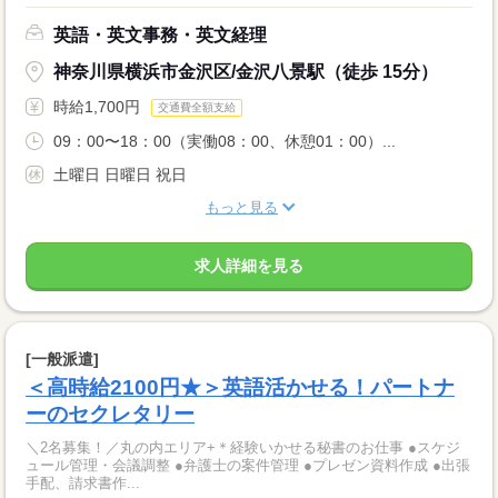
英語・英文事務・英文経理
神奈川県横浜市金沢区/金沢八景駅（徒歩 15分）
時給1,700円
交通費全額支給
09：00〜18：00（実働08：00、休憩01：00）...
土曜日 日曜日 祝日
もっと見る
求人詳細を見る
[一般派遣]
＜高時給2100円★＞英語活かせる！パートナ
ーのセクレタリー
＼2名募集！／丸の内エリア+＊経験いかせる秘書のお仕事 ●スケジ
ュール管理・会議調整 ●弁護士の案件管理 ●プレゼン資料作成 ●出張
手配、請求書作...