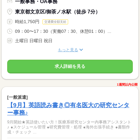
一般事務・OA事務
東京都文京区/御茶ノ水駅（徒歩 7分）
時給1,750円
交通費全額支給
09：00〜17：30（実働07：30、休憩01：00）...
土曜日 日曜日 祝日
もっと見る
求人詳細を見る
1週間以内公開
[一般派遣]
【9月】英語読み書き◎有名医大の研究センタ
ー事務♪
9月開始★英語使いたい方！医療系研究センター内事務アシスタント
♪ ●スケジュール管理 ●研究費管理・処理 ●海外出張手続き ●書類作
成・チェック ...