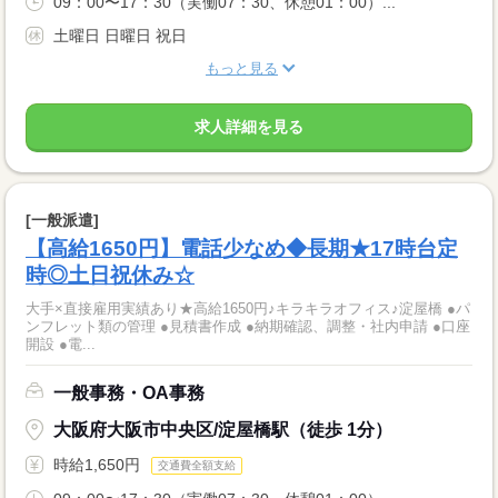
09：00〜17：30（実働07：30、休憩01：00）...
土曜日 日曜日 祝日
もっと見る
求人詳細を見る
[一般派遣]
【高給1650円】電話少なめ◆長期★17時台定
時◎土日祝休み☆
大手×直接雇用実績あり★高給1650円♪キラキラオフィス♪淀屋橋 ●パ
ンフレット類の管理 ●見積書作成 ●納期確認、調整・社内申請 ●口座
開設 ●電...
一般事務・OA事務
大阪府大阪市中央区/淀屋橋駅（徒歩 1分）
時給1,650円
交通費全額支給