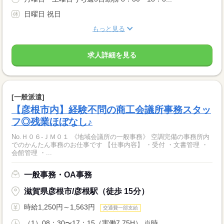
日曜日 祝日
もっと見る
求人詳細を見る
[一般派遣]
【彦根市内】経験不問の商工会議所事務スタッ
フ◎残業ほぼなし♪
No.Ｈ０６‐ＪＭ０１ 《地域会議所の一般事務》 空調完備の事務所内
でのかんたん事務のお仕事です 【仕事内容】 ・受付 ・文書管理 ・
会館管理 ・...
一般事務・OA事務
滋賀県彦根市/彦根駅（徒歩 15分）
時給1,250円～1,563円
交通費一部支給
（1）08：30〜17：15（実働7.75H） ※時...