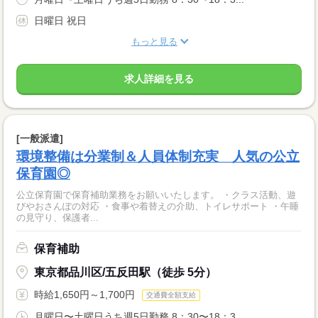
日曜日 祝日
もっと見る
求人詳細を見る
[一般派遣]
環境整備は分業制＆人員体制充実 人気の公立
保育園◎
公立保育園で保育補助業務をお願いいたします。 ・クラス活動、遊
びやおさんぽの対応 ・食事や着替えの介助、トイレサポート ・午睡
の見守り、保護者...
保育補助
東京都品川区/五反田駅（徒歩 5分）
時給1,650円～1,700円
交通費全額支給
月曜日〜土曜日うち週5日勤務 8：30〜18：3...