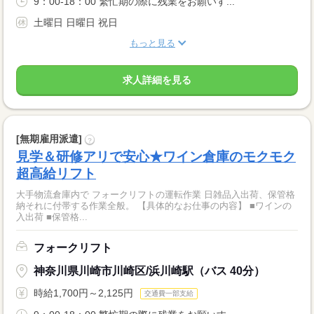
9：00‐18：00 繁忙期の際に残業をお願いす...
土曜日 日曜日 祝日
もっと見る
求人詳細を見る
[無期雇用派遣]
?
見学＆研修アリで安心★ワイン倉庫のモクモク
超高給リフト
大手物流倉庫内で フォークリフトの運転作業 日雑品入出荷、保管格
納それに付帯する作業全般。 【具体的なお仕事の内容】 ■ワインの
入出荷 ■保管格...
フォークリフト
神奈川県川崎市川崎区/浜川崎駅（バス 40分）
時給1,700円～2,125円
交通費一部支給