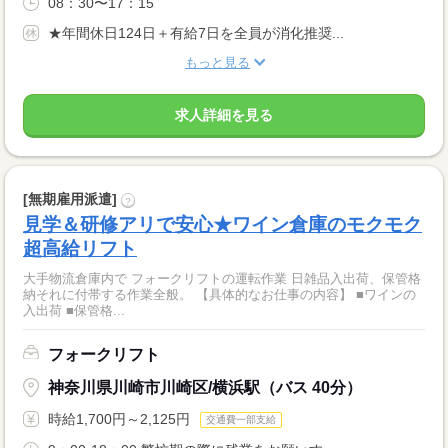
08：30〜17：15
★年間休日124日＋有給7日を全員が消化推奨...
もっと見る
求人詳細を見る
[無期雇用派遣]
?
見学＆研修アリで安心★ワイン倉庫のモクモク
超高給リフト
大手物流倉庫内で フォークリフトの運転作業 日雑品入出荷、保管格
納それに付帯する作業全般。 【具体的なお仕事の内容】 ■ワインの
入出荷 ■保管格...
フォークリフト
神奈川県川崎市川崎区/横浜駅（バス 40分）
時給1,700円～2,125円
交通費一部支給