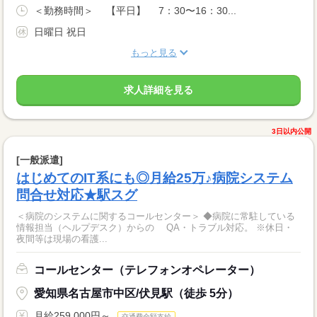
＜勤務時間＞ 【平日】 7：30〜16：30...
日曜日 祝日
もっと見る
求人詳細を見る
3日以内公開
[一般派遣]
はじめてのIT系にも◎月給25万♪病院システム
問合せ対応★駅スグ
＜病院のシステムに関するコールセンター＞ ◆病院に常駐している
情報担当（ヘルプデスク）からの QA・トラブル対応。 ※休日・
夜間等は現場の看護...
コールセンター（テレフォンオペレーター）
愛知県名古屋市中区/伏見駅（徒歩 5分）
月給259,000円～
交通費全額支給