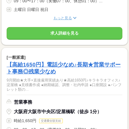
09：00〜17：00（実働07：00、休憩01：00）...
土曜日 日曜日 祝日
もっと見る
求人詳細を見る
[一般派遣]
【高給1650円】電話少なめ♪長期★営業サポー
ト事務◎残業少なめ
9月開始★大手×直接雇用実績あり★高給1650円♪キラキラオフィス♪
淀屋橋 ●見積書作成 ●納期確認、調整・社内申請 ●口座開設 ●パンフ
レット類の...
営業事務
大阪府大阪市中央区/淀屋橋駅（徒歩 1分）
時給1,650円
交通費全額支給