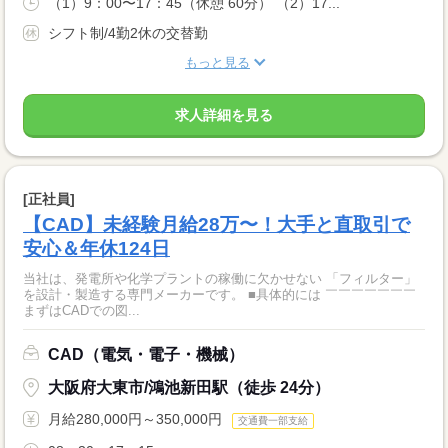
（1）9：00〜17：45（休憩 60分） （2）17...
シフト制/4勤2休の交替勤
もっと見る
求人詳細を見る
[正社員]
【CAD】未経験月給28万〜！大手と直取引で
安心＆年休124日
当社は、発電所や化学プラントの稼働に欠かせない 「フィルター」
を設計・製造する専門メーカーです。 ■具体的には ￣￣￣￣￣￣￣
まずはCADでの図...
CAD（電気・電子・機械）
大阪府大東市/鴻池新田駅（徒歩 24分）
月給280,000円～350,000円
交通費一部支給