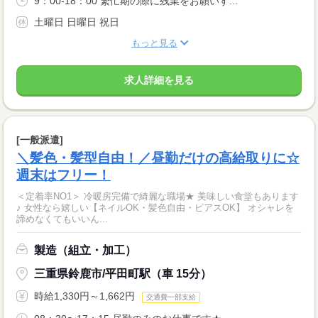
9：00‐18：00 繁忙期の際に残業をお願いす...
土曜日 日曜日 祝日
もっと見る
求人詳細を見る
[一般派遣]
＼髪色・髪型自由！／昼勤だけの高給取りに☆
週末はフリー！
＜定着率NO1＞ 冷暖房完備で綺麗な職場★ 美味しい食堂もあります
♪ 女性なら嬉しい【ネイルOK・髪色自由・ピアスOK】 オシャレを
諦めなくてもいいん...
製造（組立・加工）
三重県鈴鹿市/平田町駅（車 15分）
時給1,330円～1,662円
交通費一部支給