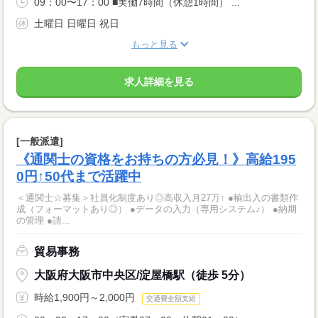
09：00〜17：00 ■実働7時間（休憩1時間） ...
土曜日 日曜日 祝日
もっと見る
求人詳細を見る
[一般派遣]
《通関士の資格をお持ちの方必見！》高給195
0円↑50代まで活躍中
＜通関士☆募集＞社員化制度あり◎高収入月27万↑ ●輸出入の書類作
成（フォーマットあり◎） ●データの入力（専用システム♪） ●納期
の管理 ●請...
貿易事務
大阪府大阪市中央区/淀屋橋駅（徒歩 5分）
時給1,900円～2,000円
交通費全額支給