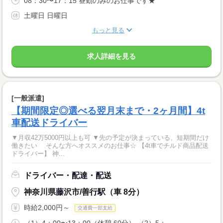
08：30〜17：15 昼勤のみのお仕事です★
土曜日 日曜日
もっと見る
求人詳細を見る
[一般派遣]
【期間限定◎選べる翌月末まで・2ヶ月間】4t
車配送ドライバー
▼月収42万5000円以上も可 ▼先の予定が決まっている、短期間だけ
働きたい そんな方へオススメのお仕事☆ 【4t車でチルド商品配送
ドライバー】 神...
ドライバー・配達・配送
神奈川県藤沢市/善行駅（車 8分）
時給2,000円～
交通費一部支給
（1）4：00〜13：00（休憩 60分） （2）5：...