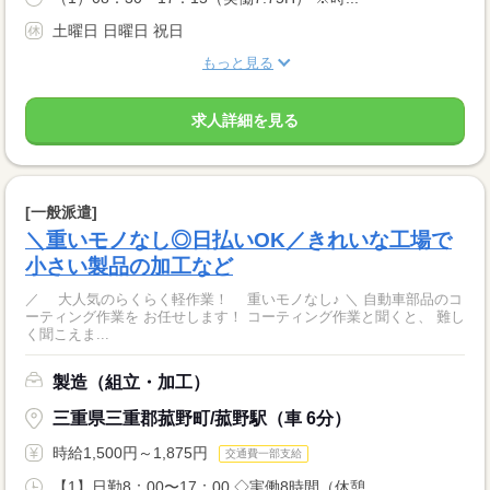
土曜日 日曜日 祝日
もっと見る
求人詳細を見る
[一般派遣]
＼重いモノなし◎日払いOK／きれいな工場で
小さい製品の加工など
／ 大人気のらくらく軽作業！ 重いモノなし♪ ＼ 自動車部品のコ
ーティング作業を お任せします！ コーティング作業と聞くと、 難し
く聞こえま...
製造（組立・加工）
三重県三重郡菰野町/菰野駅（車 6分）
時給1,500円～1,875円
交通費一部支給
【1】日勤8：00〜17：00 ◇実働8時間（休憩...