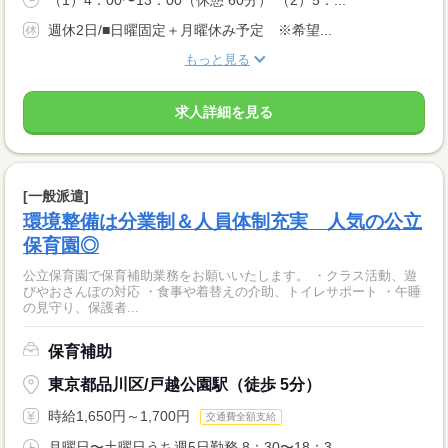
週休2日/■日曜固定＋月曜休み予定 ※希望...
もっと見る
求人詳細を見る
[一般派遣]
環境整備は分業制＆人員体制充実 人気の公立
保育園◎
公立保育園で保育補助業務をお願いいたします。 ・クラス活動、遊
びやおさんぽの対応 ・食事や着替えの介助、トイレサポート ・午睡
の見守り、保護者...
保育補助
東京都品川区/戸越公園駅（徒歩 5分）
時給1,650円～1,700円
交通費全額支給
月曜日〜土曜日うち週5日勤務 8：30〜18：3...