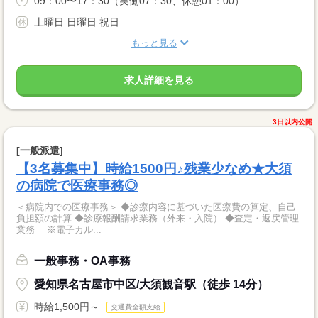
09：00〜17：30（実働07：30、休憩01：00）...
土曜日 日曜日 祝日
もっと見る
求人詳細を見る
3日以内公開
[一般派遣]
【3名募集中】時給1500円♪残業少なめ★大須
の病院で医療事務◎
＜病院内での医療事務＞ ◆診療内容に基づいた医療費の算定、自己
負担額の計算 ◆診療報酬請求業務（外来・入院） ◆査定・返戻管理
業務 ※電子カル...
一般事務・OA事務
愛知県名古屋市中区/大須観音駅（徒歩 14分）
時給1,500円～
交通費全額支給