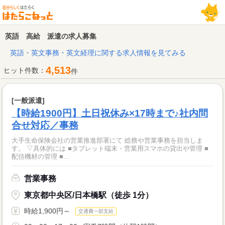
英語 高給 派遣の求人募集
英語・英文事務・英文経理に関する求人情報を見てみる
4,513
ヒット件数：
件
[一般派遣]
【時給1900円】土日祝休み×17時まで♪社内問
合せ対応／事務
大手生命保険会社の営業推進部署にて 総務や営業事務を担当しま
す。 ▽具体的には ■タブレット端末・営業用スマホの貸出や管理 ■
配信機材の管理 ■...
営業事務
東京都中央区/日本橋駅（徒歩 1分）
時給1,900円～
交通費一部支給