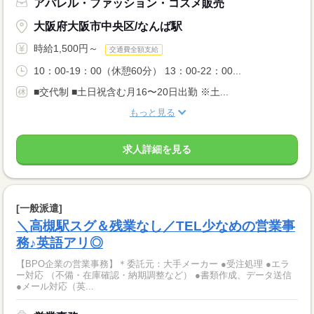
アパレル・ファッション・コスメ販売
大阪府大阪市中央区/なんば駅
時給1,500円～
交通費全額支給
10：00-19：00（休憩60分） 13：00-22：00...
■交代制 ■土日祝含む月16〜20日出勤 ※土...
もっと見る
求人詳細を見る
[一般派遣]
＼高槻駅スグ＆残業なし／TEL少なめの営業事
務♪英語アリ◎
【BPO企業の営業事務】＊委託元：大手メーカー ●受注処理 ●エラ
ー対応 （不備・在庫確認・納期調整など） ●書類作成、データ送信
●メール対応（英...