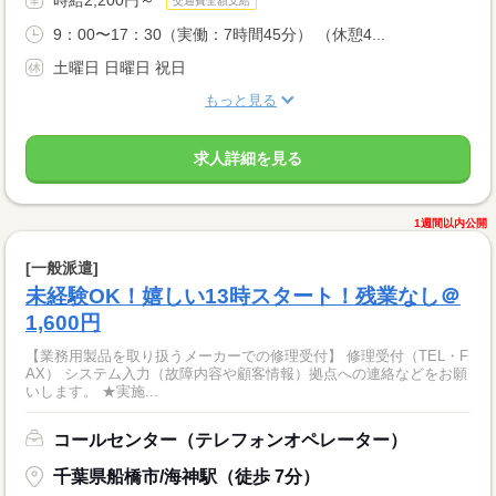
交通費全額支給
9：00〜17：30（実働：7時間45分） （休憩4...
土曜日 日曜日 祝日
もっと見る
求人詳細を見る
1週間以内公開
[一般派遣]
未経験OK！嬉しい13時スタート！残業なし＠
1,600円
【業務用製品を取り扱うメーカーでの修理受付】 修理受付（TEL・F
AX） システム入力（故障内容や顧客情報）拠点への連絡などをお願
いします。 ★実施...
コールセンター（テレフォンオペレーター）
千葉県船橋市/海神駅（徒歩 7分）