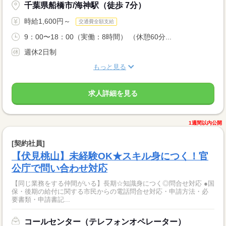
千葉県船橋市/海神駅（徒歩 7分）
時給1,600円～
交通費全額支給
9：00〜18：00（実働：8時間） （休憩60分...
週休2日制
もっと見る
求人詳細を見る
1週間以内公開
[契約社員]
【伏見桃山】未経験OK★スキル身につく！官
公庁で問い合わせ対応
【同じ業務をする仲間がいる】長期☆知識身につく◎問合せ対応 ●国
保・後期の給付に関する市民からの電話問合せ対応・申請方法・必
要書類・申請書記...
コールセンター（テレフォンオペレーター）