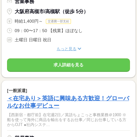
営業事務
大阪府高槻市/高槻駅（徒歩 5分）
時給1,400円～
交通費一部支給
09：00〜17：50 【残業】ほぼなし
土曜日 日曜日 祝日
もっと見る
求人詳細を見る
[一般派遣]
＜在宅あり＞英語に興味ある方歓迎！グローバ
ルなお仕事デビュー
【西新宿・都庁前】在宅週2日／英語ちょこっと事務業務＠1900 ※
船を使って海外に商品を輸出をするお仕事／同じお仕事している方
からOJT ●社内システ...