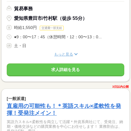
貿易事務
愛知県豊田市/竹村駅（徒歩 55分）
時給1,550円
交通費一部支給
●9：00〜17：45（休憩時間・12：00〜13：0...
土・日
もっと見る
求人詳細を見る
3日以内公開
[一般派遣]
直雇用の可能性も！＊英語スキル×柔軟性を発
揮！受発注メイン！
英語力スキル×柔軟性を両立して活躍＊外資系商社にて、受発注、納
期・価格交渉などの購買業務を中心にお任せします！ 業務割合は、