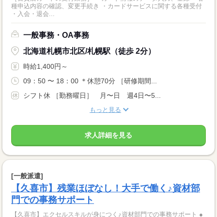
種申込内容の確認、変更手続き ・カードサービスに関する各種受付
・入会・退会...
一般事務・OA事務
北海道札幌市北区/札幌駅（徒歩 2分）
時給1,400円～
09：50 〜 18：00 ＊休憩70分 ［研修期間...
シフト休 ［勤務曜日］ 月〜日 週4日〜5...
もっと見る
求人詳細を見る
[一般派遣]
【久喜市】残業ほぼなし！大手で働く♪資材部
門での事務サポート
【久喜市】エクセルスキルが身につく♪資材部門での事務サポート ●