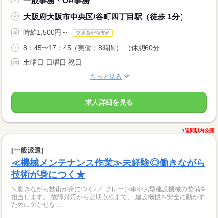
一般事務・OA事務
大阪府大阪市中央区/谷町四丁目駅（徒歩 1分）
時給1,500円～
交通費全額支給
8：45〜17：45（実働：8時間） （休憩60分...
土曜日 日曜日 祝日
もっと見る
求人詳細を見る
1週間以内公開
[一般派遣]
≪機械メンテナンス作業≫未経験◎働きながら
技術が身につく★
＼働きながら技術が身につく♪／ クレーン車や大型建設機械の整備を
担当します。 故障対応から定期点検まで、 建設機械を安全に動かす
ために欠かせな...