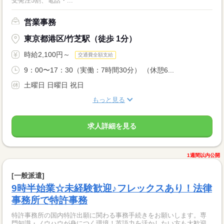
受発注5割、電話・...
営業事務
東京都港区/竹芝駅（徒歩 1分）
時給2,100円～
交通費全額支給
9：00〜17：30（実働：7時間30分） （休憩6...
土曜日 日曜日 祝日
もっと見る
求人詳細を見る
1週間以内公開
[一般派遣]
9時半始業☆未経験歓迎♪フレックスあり！法律
事務所で特許事務
特許事務所の国内特許出願に関わる事務手続きをお願いします。専
門知識・ノウハウが身につく環境！英語力を活かしたい方も大歓迎