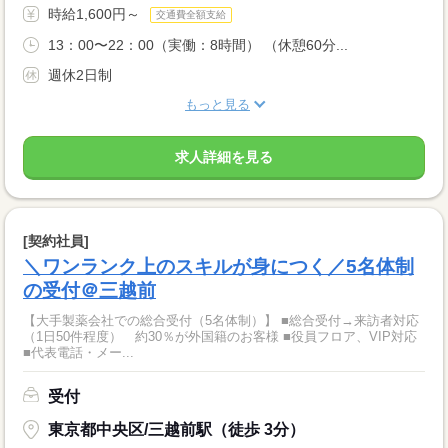
時給1,600円～
交通費全額支給
13：00〜22：00（実働：8時間） （休憩60分...
週休2日制
もっと見る
求人詳細を見る
[契約社員]
＼ワンランク上のスキルが身につく／5名体制
の受付＠三越前
【大手製薬会社での総合受付（5名体制）】 ■総合受付→来訪者対応
（1日50件程度） 約30％が外国籍のお客様 ■役員フロア、VIP対応
■代表電話・メー...
受付
東京都中央区/三越前駅（徒歩 3分）