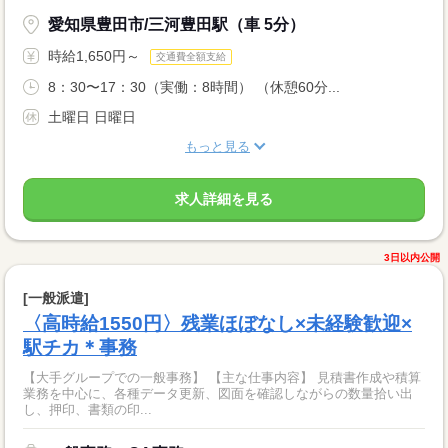
愛知県豊田市/三河豊田駅（車 5分）
時給1,650円～
交通費全額支給
8：30〜17：30（実働：8時間） （休憩60分...
土曜日 日曜日
もっと見る
求人詳細を見る
3日以内公開
[一般派遣]
〈高時給1550円〉残業ほぼなし×未経験歓迎×
駅チカ＊事務
【大手グループでの一般事務】 【主な仕事内容】 見積書作成や積算
業務を中心に、各種データ更新、図面を確認しながらの数量拾い出
し、押印、書類の印...