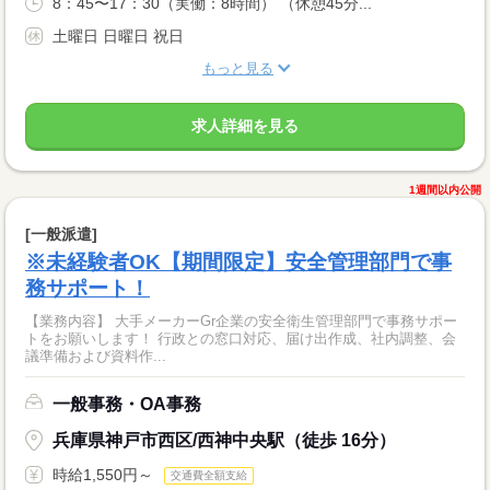
8：45〜17：30（実働：8時間） （休憩45分...
土曜日 日曜日 祝日
もっと見る
求人詳細を見る
1週間以内公開
[一般派遣]
※未経験者OK【期間限定】安全管理部門で事
務サポート！
【業務内容】 大手メーカーGr企業の安全衛生管理部門で事務サポー
トをお願いします！ 行政との窓口対応、届け出作成、社内調整、会
議準備および資料作...
一般事務・OA事務
兵庫県神戸市西区/西神中央駅（徒歩 16分）
時給1,550円～
交通費全額支給