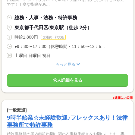
です！丁寧な指導があ...
総務・人事・法務・特許事務
東京都千代田区/東京駅（徒歩 2分）
時給1,800円
交通費一部支給
●9：30〜17：30（休憩時間・11：50〜12：5...
土曜日 日曜日 祝日
もっと見る
求人詳細を見る
1週間以内公開
[一般派遣]
9時半始業☆未経験歓迎♪フレックスあり！法律
事務所で特許事務
特許事務所の国内特許出願に関わる事務手続きをお願いします。専