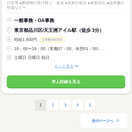
の管理 ●郵便物の受け取り・発送 ●名刺の発注 ●来客対応 ●請求書の
作成など〜...
一般事務・OA事務
東京都品川区/天王洲アイル駅（徒歩 3分）
時給1,800円
交通費全額支給
10：00〜18：00（実働07：00、休憩01：00）...
土曜日 日曜日 祝日
もっと見る
求人詳細を見る
1
2
3
4
5
次のページへ