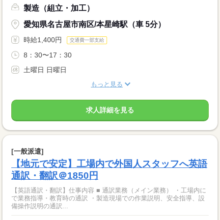
製造（組立・加工）
愛知県名古屋市南区/本星崎駅（車 5分）
時給1,400円
交通費一部支給
8：30〜17：30
土曜日 日曜日
もっと見る
求人詳細を見る
[一般派遣]
【地元で安定】工場内で外国人スタッフへ英語
通訳・翻訳＠1850円
【英語通訳・翻訳】仕事内容 ■ 通訳業務（メイン業務） ・工場内に
で業務指導・教育時の通訳 ・製造現場での作業説明、安全指導、設
備操作説明の通訳...