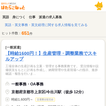
英語 身につく 仕事 派遣の求人募集
英語・英文事務・英文経理に関する求人情報を見てみる
651
ヒット件数：
件
[一般派遣]
【時給1600円！】生産管理・調整業務でスキ
ルアップ
工場全体の生産計画を立案・管理する事務業務です。 受注情報や設
備状況をもとに計画を作成し、納期管理や生産現場への指示、進捗
確認・報告を行いま...
一般事務・OA事務
京都府京都市上京区/今出川駅（徒歩 12分）
時給1,600円～
交通費全額支給