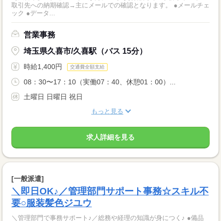
取引先への納期確認→主にメールでの確認となります。 ●メールチェ
ック ●データ...
営業事務
埼玉県久喜市/久喜駅（バス 15分）
時給1,400円
交通費全額支給
08：30〜17：10（実働07：40、休憩01：00）...
土曜日 日曜日 祝日
もっと見る
求人詳細を見る
[一般派遣]
＼即日OK♪／管理部門サポート事務☆スキル不
要○服装髪色ジユウ
＼管理部門で事務サポート♪／総務や経理の知識が身につく♪ ●備品