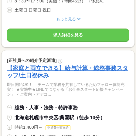
8：30〜17：00（実働：7時間45分） （休憩4...
土曜日 日曜日 祝日
もっと見る
求人詳細を見る
[正社員への紹介予定派遣]
?
【家庭と両立できる】給与計算・総務事務スタ
ッフ/土日祝休み
即日開始OK！ チームで業務を共有しているためフォロー体制充
実！ ★実施中★LINEでつながる「お仕事スタート応援キャンペー
ン」 ＜ご案内＞アデコ...
総務・人事・法務・特許事務
北海道札幌市中央区/桑園駅（徒歩 10分）
時給1,400円～
交通費全額支給