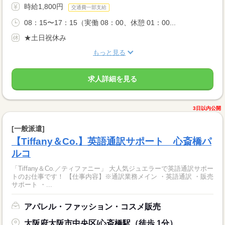
時給1,800円
交通費一部支給
08：15〜17：15（実働 08：00、休憩 01：00...
★土日祝休み
もっと見る
求人詳細を見る
3日以内公開
[一般派遣]
【Tiffany＆Co.】英語通訳サポート 心斎橋パ
ルコ
「Tiffany＆Co.／ティファニー」 大人気ジュエラーで英語通訳サポー
トのお仕事です！ 【仕事内容】※通訳業務メイン ・英語通訳 ・販売
サポート ・...
アパレル・ファッション・コスメ販売
大阪府大阪市中央区/心斎橋駅（徒歩 1分）