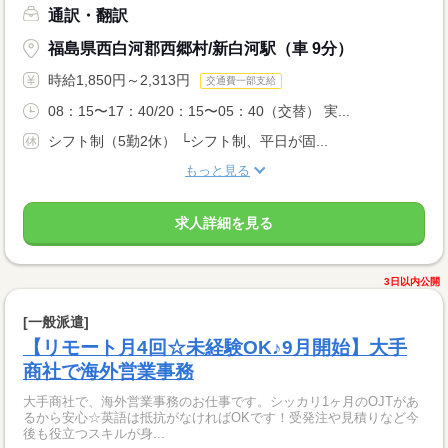
通訳・翻訳
福島県西白河郡西郷村/新白河駅（車 9分）
時給1,850円～2,313円
交通費一部支給
08：15〜17：40/20：15〜05：40（交替） 実...
シフト制（5勤2休） └シフト制、平日が固...
もっと見る
求人詳細を見る
3日以内公開
[一般派遣]
【リモート月4回☆未経験OK♪9月開始】大手
商社で海外営業事務
大手商社で、海外営業事務のお仕事です。シッカリ1ヶ月のOJTがあ
るから安心☆英語は抵抗がなければOKです！受発注や見積りなど今
後も役立つスキルが身...