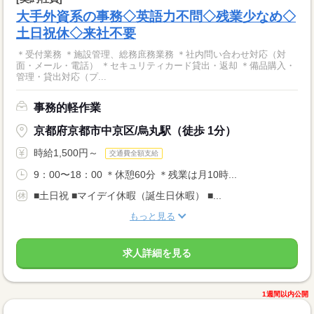
大手外資系の事務◇英語力不問◇残業少なめ◇
土日祝休◇来社不要
＊受付業務 ＊施設管理、総務庶務業務 ＊社内問い合わせ対応（対
面・メール・電話） ＊セキュリティカード貸出・返却 ＊備品購入・
管理・貸出対応（プ...
事務的軽作業
京都府京都市中京区/烏丸駅（徒歩 1分）
時給1,500円～
交通費全額支給
9：00〜18：00 ＊休憩60分 ＊残業は月10時...
■土日祝 ■マイデイ休暇（誕生日休暇） ■...
もっと見る
求人詳細を見る
1週間以内公開