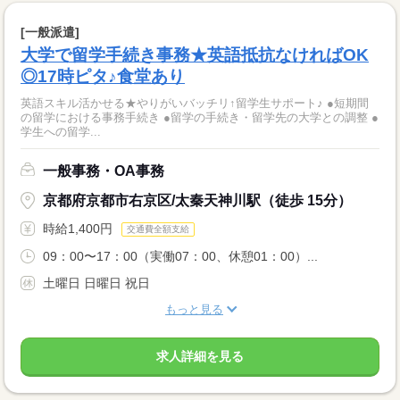
[一般派遣]
大学で留学手続き事務★英語抵抗なければOK
◎17時ピタ♪食堂あり
英語スキル活かせる★やりがいバッチリ↑留学生サポート♪ ●短期間
の留学における事務手続き ●留学の手続き・留学先の大学との調整 ●
学生への留学...
一般事務・OA事務
京都府京都市右京区/太秦天神川駅（徒歩 15分）
時給1,400円
交通費全額支給
09：00〜17：00（実働07：00、休憩01：00）...
土曜日 日曜日 祝日
もっと見る
求人詳細を見る