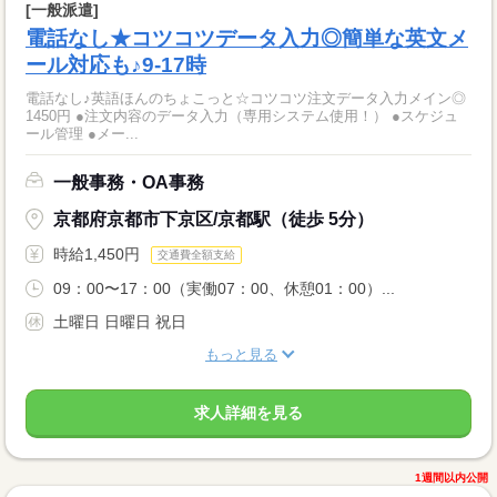
[一般派遣]
電話なし★コツコツデータ入力◎簡単な英文メ
ール対応も♪9-17時
電話なし♪英語ほんのちょこっと☆コツコツ注文データ入力メイン◎
1450円 ●注文内容のデータ入力（専用システム使用！） ●スケジュ
ール管理 ●メー...
一般事務・OA事務
京都府京都市下京区/京都駅（徒歩 5分）
時給1,450円
交通費全額支給
09：00〜17：00（実働07：00、休憩01：00）...
土曜日 日曜日 祝日
もっと見る
求人詳細を見る
1週間以内公開