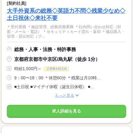
[契約社員]
大手外資系の総務◇英語力不問◇残業少なめ◇
土日祝休◇来社不要
＊受付業務 ＊施設管理、総務庶務業務 ＊社内問い合わせ対応（対
面・メール・電話） ＊セキュリティカード貸出・返却 ＊備品購入・
管理・貸出対応（プ...
総務・人事・法務・特許事務
京都府京都市中京区/烏丸駅（徒歩 1分）
時給1,500円～
交通費全額支給
9：00〜18：00 ＊休憩60分 ＊残業は月10時...
■土日祝 ■マイデイ休暇（誕生日休暇） ■...
もっと見る
求人詳細を見る