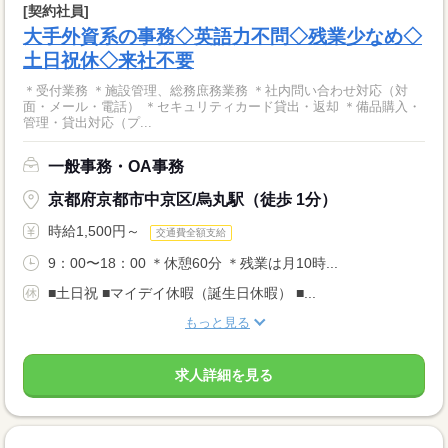
[契約社員]
大手外資系の事務◇英語力不問◇残業少なめ◇
土日祝休◇来社不要
＊受付業務 ＊施設管理、総務庶務業務 ＊社内問い合わせ対応（対
面・メール・電話） ＊セキュリティカード貸出・返却 ＊備品購入・
管理・貸出対応（プ...
一般事務・OA事務
京都府京都市中京区/烏丸駅（徒歩 1分）
時給1,500円～
交通費全額支給
9：00〜18：00 ＊休憩60分 ＊残業は月10時...
■土日祝 ■マイデイ休暇（誕生日休暇） ■...
もっと見る
求人詳細を見る