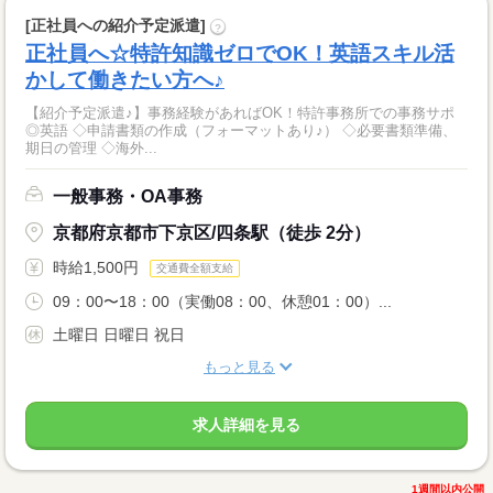
[正社員への紹介予定派遣]
?
正社員へ☆特許知識ゼロでOK！英語スキル活
かして働きたい方へ♪
【紹介予定派遣♪】事務経験があればOK！特許事務所での事務サポ
◎英語 ◇申請書類の作成（フォーマットあり♪） ◇必要書類準備、
期日の管理 ◇海外...
一般事務・OA事務
京都府京都市下京区/四条駅（徒歩 2分）
時給1,500円
交通費全額支給
09：00〜18：00（実働08：00、休憩01：00）...
土曜日 日曜日 祝日
もっと見る
求人詳細を見る
1週間以内公開