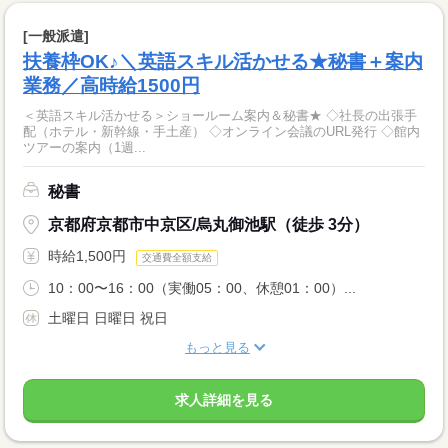
[一般派遣]
扶養枠OK♪＼英語スキル活かせる★秘書＋案内
業務／高時給1500円
＜英語スキル活かせる＞ショールーム案内＆秘書★ ◇社長の出張手
配（ホテル・新幹線・手土産） ◇オンライン会議のURL発行 ◇館内
ツアーの案内（1週...
秘書
京都府京都市中京区/烏丸御池駅（徒歩 3分）
時給1,500円
交通費全額支給
10：00〜16：00（実働05：00、休憩01：00）...
土曜日 日曜日 祝日
もっと見る
求人詳細を見る