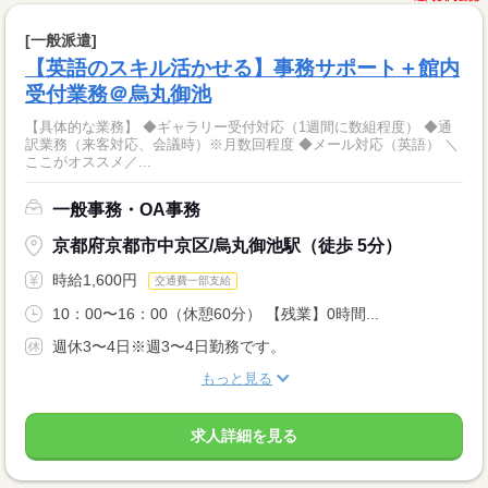
[一般派遣]
【英語のスキル活かせる】事務サポート＋館内
受付業務＠烏丸御池
【具体的な業務】 ◆ギャラリー受付対応（1週間に数組程度） ◆通
訳業務（来客対応、会議時）※月数回程度 ◆メール対応（英語） ＼
ここがオススメ／...
一般事務・OA事務
京都府京都市中京区/烏丸御池駅（徒歩 5分）
時給1,600円
交通費一部支給
10：00〜16：00（休憩60分） 【残業】0時間...
週休3〜4日※週3〜4日勤務です。
もっと見る
求人詳細を見る