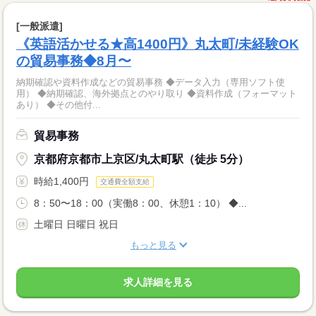
[一般派遣]
《英語活かせる★高1400円》丸太町/未経験OK
の貿易事務◆8月〜
納期確認や資料作成などの貿易事務 ◆データ入力（専用ソフト使
用） ◆納期確認、海外拠点とのやり取り ◆資料作成（フォーマット
あり） ◆その他付...
貿易事務
京都府京都市上京区/丸太町駅（徒歩 5分）
時給1,400円
交通費全額支給
8：50〜18：00（実働8：00、休憩1：10） ◆...
土曜日 日曜日 祝日
もっと見る
求人詳細を見る