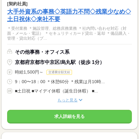
[契約社員]
大手外資系の事務◇英語力不問◇残業少なめ◇
土日祝休◇来社不要
＊受付業務 ＊施設管理、総務庶務業務 ＊社内問い合わせ対応（対
面・メール・電話） ＊セキュリティカード貸出・返却 ＊備品購入・
管理・貸出対応（プ...
その他事務・オフィス系
京都府京都市中京区/烏丸駅（徒歩 1分）
時給1,500円～
交通費全額支給
9：00〜18：00 ＊休憩60分 ＊残業は月10時...
■土日祝 ■マイデイ休暇（誕生日休暇） ■...
もっと見る
求人詳細を見る