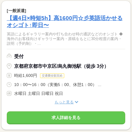
[一般派遣]
【週4日×時短5h】高1600円☆彡英語活かせる
オシゴト↑即日〜
英語によるギャラリー案内や打ち合わせ時の通訳などのオシゴト ◆
海外のお客様向けギャラリー案内・原稿をもとに30分程度の案内・
説明（予約制）・...
受付
京都府京都市中京区/烏丸御池駅（徒歩 3分）
時給1,600円
交通費全額支給
10：00〜16：00（実働5：00、休憩1：00） ...
水曜日 土曜日 日曜日 祝日
もっと見る
求人詳細を見る