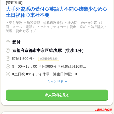
[契約社員]
大手外資系の受付◇英語力不問◇残業少なめ◇
土日祝休◇来社不要
＊受付業務 ＊施設管理、総務庶務業務 ＊社内問い合わせ対応（対
面・メール・電話） ＊セキュリティカード貸出・返却 ＊備品購入・
管理・貸出対応（プ...
受付
京都府京都市中京区/烏丸駅（徒歩 1分）
時給1,500円～
交通費全額支給
9：00〜18：00 ＊休憩60分 ＊残業は月10時...
■土日祝 ■マイデイ休暇（誕生日休暇） ■...
もっと見る
求人詳細を見る
1週間以内公開