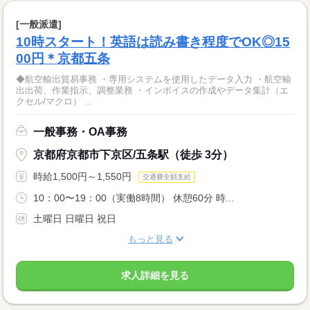
[一般派遣]
10時スタート！英語は読み書き程度でOK◎15
00円＊京都五条
◆航空輸出貿易事務 ・専用システムを使用したデータ入力 ・航空輸
出出荷、作業指示、調整業務 ・インボイスの作成やデータ集計（エ
クセル/マクロ） ...
一般事務・OA事務
京都府京都市下京区/五条駅（徒歩 3分）
時給1,500円～1,550円
交通費全額支給
10：00〜19：00（実働8時間） 休憩60分 時...
土曜日 日曜日 祝日
もっと見る
求人詳細を見る