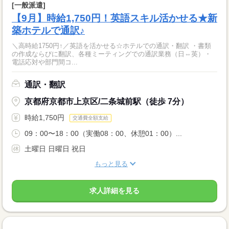
[一般派遣]
【9月】時給1,750円！英語スキル活かせる★新
築ホテルで通訳♪
＼高時給1750円↑／英語を活かせる☆ホテルでの通訳・翻訳 ・書類
の作成ならびに翻訳、各種ミーティングでの通訳業務（日⇔英）・
電話応対や部門間コ...
通訳・翻訳
京都府京都市上京区/二条城前駅（徒歩 7分）
時給1,750円
交通費全額支給
09：00〜18：00（実働08：00、休憩01：00）...
土曜日 日曜日 祝日
もっと見る
求人詳細を見る