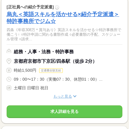
[正社員への紹介予定派遣]
?
烏丸＜英語スキルを活かせる×紹介予定派遣＞
特許事務所でジム☆
四条《年収308万＊賞与あり》英語スキルを活かせる☆特許事務所で
働こう↑ ○特許申請に関わる書類作成 ○必要書類の手配、スケジュー
ル管理 ○請求...
総務・人事・法務・特許事務
京都府京都市下京区/四条駅（徒歩 2分）
時給1,500円
交通費全額支給
09：00〜17：30（実働07：30、休憩01：00）...
土曜日 日曜日 祝日
もっと見る
求人詳細を見る