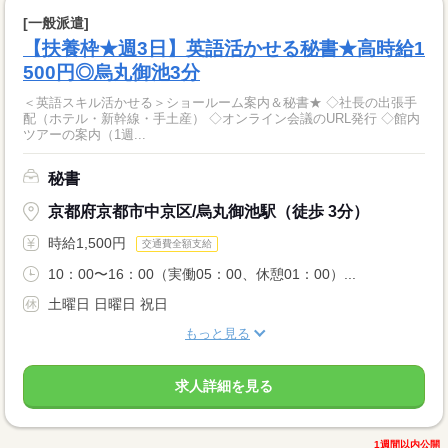
[一般派遣]
【扶養枠★週3日】英語活かせる秘書★高時給1
500円◎烏丸御池3分
＜英語スキル活かせる＞ショールーム案内＆秘書★ ◇社長の出張手
配（ホテル・新幹線・手土産） ◇オンライン会議のURL発行 ◇館内
ツアーの案内（1週...
秘書
京都府京都市中京区/烏丸御池駅（徒歩 3分）
時給1,500円
交通費全額支給
10：00〜16：00（実働05：00、休憩01：00）...
土曜日 日曜日 祝日
もっと見る
求人詳細を見る
1週間以内公開