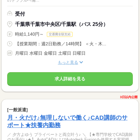
のトラブルへ備...
受付
千葉県千葉市中央区/千葉駅（バス 25分）
時給1,140円～
交通費全額支給
【授業期間：週2日勤務／14時間】 ＜火・木...
月曜日 水曜日 金曜日 土曜日 日曜日
もっと見る
求人詳細を見る
3日以内公開
[一般派遣]
月・火だけ♪無理しないで働く♪CAD講師のサ
ポート★扶養内勤務
／ 夕方よゆう プライベートと両立叶う♪ ＼ 【★専門学校でCAD講師
のお手伝い★】 AutoCADおよびAutodesk Fusionを使用する実習授