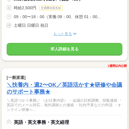
時給2,500円
交通費全額支給
09：00〜18：00（実働 08：00、休憩 01：00...
土曜日 日曜日 祝日
もっと見る
求人詳細を見る
1週間以内公開
[一般派遣]
＼扶養内・週2〜OK／英語活かす★研修や会議
のサポート事務★
＼英語つかう事務／ （お仕事内容） ・会議の日程調整、招集連絡 ・
英語でのメール対応、海外講師との連絡 ・社内予算などの申請 ・オ
ンライン研修へ...
英語・英文事務・英文経理