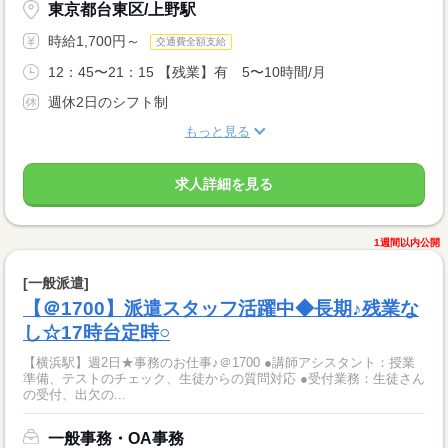
東京都台東区/上野駅
時給1,700円～
交通費全額支給
12：45〜21：15 【残業】有 5〜10時間/月
週休2日のシフト制
もっと見る
求人詳細を見る
1週間以内公開
[一般派遣]
【＠1700】派遣スタッフ活躍中◆長期♪残業な
し☆17時台定時○
【横浜駅】週2日★事務のお仕事♪＠1700 ●講師アシスタント：授業
準備、テストのチェック、生徒からの質問対応 ●受付業務：生徒さん
の受付、出欠の...
一般事務・OA事務