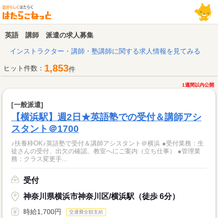
英語 講師 派遣の求人募集
インストラクター・講師・塾講師に関する求人情報を見てみる
1,853
ヒット件数：
件
1週間以内公開
[一般派遣]
【横浜駅】週2日★英語塾での受付＆講師アシ
スタント＠1700
♪扶養枠OK♪英語塾で受付＆講師アシスタント＠横浜 ●受付業務：生
徒さんの受付、出欠の確認、教室へにご案内（立ち仕事） ●管理業
務：クラス変更手...
受付
神奈川県横浜市神奈川区/横浜駅（徒歩 6分）
時給1,700円
交通費全額支給