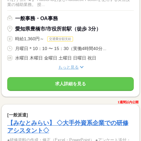
業の補助業務。 授...
一般事務・OA事務
愛知県豊橋市/市役所前駅（徒歩 3分）
時給1,360円～
交通費全額支給
月曜日＊10：10 〜 15：30（実働4時間40分...
水曜日 木曜日 金曜日 土曜日 日曜日 祝日
もっと見る
求人詳細を見る
1週間以内公開
[一般派遣]
【みなとみらい】 ◇大手外資系企業での研修
アシスタント◇
●研修資料の作成・修正（Excel・PowerPoint） ●アンケート送付・