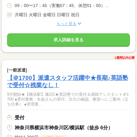
09：00〜17：45（実働07：45、休憩01：00）...
月曜日 火曜日 金曜日 日曜日 祝日
もっと見る
求人詳細を見る
1週間以内公開
[一般派遣]
【＠1700】派遣スタッフ活躍中★長期♪英語塾
で受付☆残業なし！
9月開始★【横浜駅】週2日★英語塾での受付＆講師アシスタント＠1
700 ●受付業務：生徒さんの受付、出欠の確認、教室へにご案内（立
ち仕事） ●管理業...
受付
神奈川県横浜市神奈川区/横浜駅（徒歩 6分）