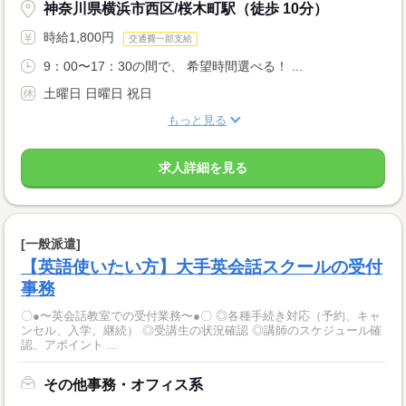
神奈川県横浜市西区/桜木町駅（徒歩 10分）
時給1,800円
交通費一部支給
9：00〜17：30の間で、 希望時間選べる！ ...
土曜日 日曜日 祝日
もっと見る
求人詳細を見る
[一般派遣]
【英語使いたい方】大手英会話スクールの受付
事務
〇●〜英会話教室での受付業務〜●〇 ◎各種手続き対応（予約、キャ
ンセル、入学、継続） ◎受講生の状況確認 ◎講師のスケジュール確
認、アポイント ...
その他事務・オフィス系