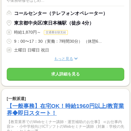
や業務研修をはじめ...
コールセンター（テレフォンオペレーター）
東京都中央区/東日本橋駅（徒歩 4分）
時給1,870円～
交通費全額支給
9：00〜17：30（実働：7時間30分） （休憩6...
土曜日 日曜日 祝日
もっと見る
求人詳細を見る
[一般派遣]
【一般事務】在宅OK！時給1960円以上/教育業
界◆即日スタート！
【教育業界でのWebセミナー講師・運営補助のお仕事】 ≪お仕事内
容≫ ・小中学校向けICTソフトのWebセミナー講師（対象：学校の先