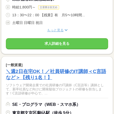
時給1,800円～
交通費全額支給
13：30〜22：00 【残業】有 月5〜10時間...
土曜日 日曜日 祝日
もっと見る
求人詳細を見る
[一般派遣]
＼週2日在宅OK！／社員研修のIT講師＜C言語
など＞【残り1名！】
ソフトウェア開発企業での社員研修のIT講師（C言語等）講師とし
て、新卒社員など向けに開発疑似プロジェクトの研修を担当しま
す！C言語研修が中心で、...
SE・プログラマ（WEB・スマホ系）
東京都文京区/駒込駅（徒歩 5分）