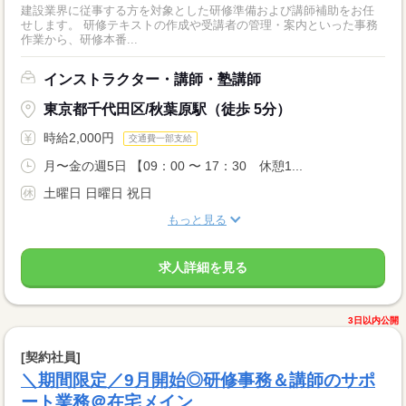
建設業界に従事する方を対象とした研修準備および講師補助をお任
せします。 研修テキストの作成や受講者の管理・案内といった事務
作業から、研修本番...
インストラクター・講師・塾講師
東京都千代田区/秋葉原駅（徒歩 5分）
時給2,000円
交通費一部支給
月〜金の週5日 【09：00 〜 17：30 休憩1...
土曜日 日曜日 祝日
もっと見る
求人詳細を見る
3日以内公開
[契約社員]
＼期間限定／9月開始◎研修事務＆講師のサポ
ート業務＠在宅メイン