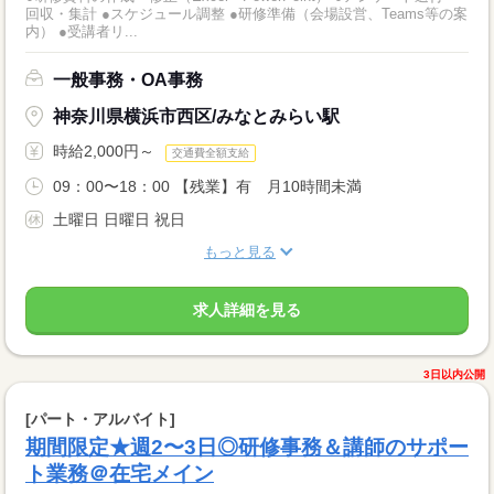
回収・集計 ●スケジュール調整 ●研修準備（会場設営、Teams等の案
内） ●受講者リ...
一般事務・OA事務
神奈川県横浜市西区/みなとみらい駅
時給2,000円～
交通費全額支給
09：00〜18：00 【残業】有 月10時間未満
土曜日 日曜日 祝日
もっと見る
求人詳細を見る
3日以内公開
[パート・アルバイト]
期間限定★週2〜3日◎研修事務＆講師のサポー
ト業務＠在宅メイン