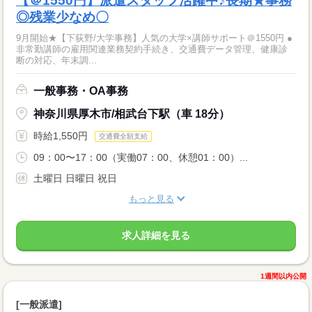
【＠1550円】派遣スタッフ活躍中♪長期★事務
◎残業少なめ〇
9月開始★【下荻野/大学事務】人気の大学×講師サポート＠1550円 ●
非常勤講師の雇用関連業務契約手続き、交通費データ管理、健康診
断の対応、年末調...
一般事務・OA事務
神奈川県厚木市/相武台下駅（車 18分）
時給1,550円
交通費全額支給
09：00〜17：00（実働07：00、休憩01：00）...
土曜日 日曜日 祝日
もっと見る
求人詳細を見る
1週間以内公開
[一般派遣]