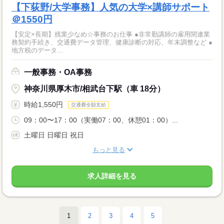
【下荻野/大学事務】人気の大学×講師サポート
＠1550円
【安定×長期】残業少なめ☆事務のお仕事 ●非常勤講師の雇用関連業
務契約手続き、交通費データ管理、健康診断の対応、年末調整など ●
地方税のデータ...
一般事務・OA事務
神奈川県厚木市/相武台下駅（車 18分）
時給1,550円
交通費全額支給
09：00〜17：00（実働07：00、休憩01：00）...
土曜日 日曜日 祝日
もっと見る
求人詳細を見る
1
2
3
4
5