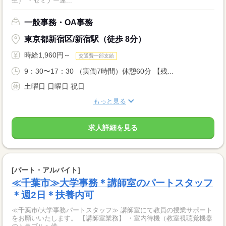
生） ・セミナー運...
一般事務・OA事務
東京都新宿区/新宿駅（徒歩 8分）
時給1,960円～
交通費一部支給
9：30〜17：30 （実働7時間）休憩60分 【残...
土曜日 日曜日 祝日
もっと見る
求人詳細を見る
[パート・アルバイト]
≪千葉市≫大学事務＊講師室のパートスタッフ
＊週2日＊扶養内可
≪千葉市/大学事務パートスタッフ≫ 講師室にて教員の授業サポート
をお願いいたします。 【講師室業務】 ・室内待機（教室視聴覚機器