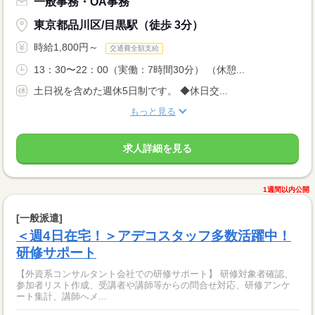
一般事務・OA事務
東京都品川区/目黒駅（徒歩 3分）
時給1,800円～
交通費全額支給
13：30〜22：00（実働：7時間30分） （休憩...
土日祝を含めた週休5日制です。 ◆休日交...
もっと見る
求人詳細を見る
1週間以内公開
[一般派遣]
＜週4日在宅！＞アデコスタッフ多数活躍中！
研修サポート
【外資系コンサルタント会社での研修サポート】 研修対象者確認、
参加者リスト作成、受講者や講師等からの問合せ対応、研修アンケ
ート集計、講師へメ...