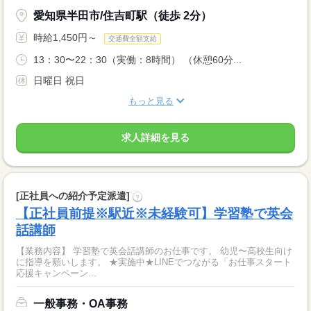
愛知県半田市/住吉町駅（徒歩 2分）
時給1,450円～
交通費全額支給
13：30〜22：30（実働：8時間） （休憩60分...
日曜日 祝日
もっと見る
求人詳細を見る
[正社員への紹介予定派遣]
?
【正社員前提※駅近※未経験可】学習塾で英会
話講師
【業務内容】 学習塾で英会話講師のお仕事です。 幼児〜高校生向け
に指導を願いします。 ★実施中★LINEでつながる「お仕事スタート
応援キャンペーン...
一般事務・OA事務