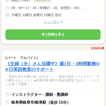
時給1,700円
交通費全額支給
09：00〜17：45（実働07：45、休憩01：00）...
月曜日 火曜日 金曜日 日曜日 祝日
もっと見る
求人詳細を見る
3日以内公開
[パート・アルバイト]
《主婦（夫）さん活躍中》週1日・3時間勤務O
K◎英語教室のサポート
「英語を使う仕事にあこがれる！」 「英語の先生ってステキ！」 そ
の夢叶えましょう！ ●仕事内容 通常の英会話教室ではなく、 パソコ
ンを使って動画...
インストラクター・講師・塾講師
岐阜県岐阜市/岐阜駅（徒歩 15分）