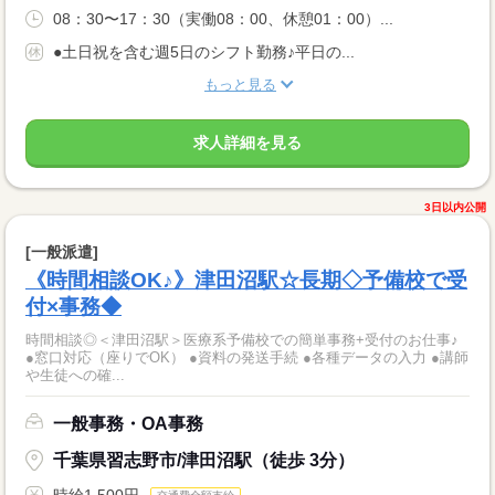
08：30〜17：30（実働08：00、休憩01：00）...
●土日祝を含む週5日のシフト勤務♪平日の...
もっと見る
求人詳細を見る
3日以内公開
[一般派遣]
《時間相談OK♪》津田沼駅☆長期◇予備校で受
付×事務◆
時間相談◎＜津田沼駅＞医療系予備校での簡単事務+受付のお仕事♪
●窓口対応（座りでOK） ●資料の発送手続 ●各種データの入力 ●講師
や生徒への確...
一般事務・OA事務
千葉県習志野市/津田沼駅（徒歩 3分）
時給1,500円