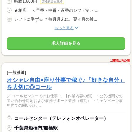
時給1,600円
交通費全額支給
★柏店 ＜早番・中番・遅番のシフト制＞ ...
シフトに準ずる ＊毎月月末に、翌々月の希...
もっと見る
求人詳細を見る
1週間以内公開
[一般派遣]
オシャレ自由×座り仕事で稼ぐ♪「好きな自分」
を大切に◎コール
／ コールセンターでのお仕事 ＼ 【作業内容の例】 ・公的機関での
問い合わせ対応および事務サポート業務（短期） ・キャンペーン事
務局での問い合わ...
コールセンター（テレフォンオペレーター）
千葉県船橋市/船橋駅