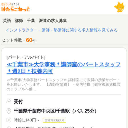
英語 講師 千葉 派遣の求人募集
インストラクター・講師・塾講師に関する求人情報を見てみる
60
ヒット件数：
件
[パート・アルバイト]
≪千葉市≫大学事務＊講師室のパートスタッフ
＊週2日＊扶養内可
≪千葉市/大学事務パートスタッフ≫ 講師室にて教員の授業サポート
をお願いいたします。 【講師室業務】 ・室内待機（教室視聴覚機器
のトラブルへ備...
受付
千葉県千葉市中央区/千葉駅（バス 25分）
時給1,140円～
交通費全額支給