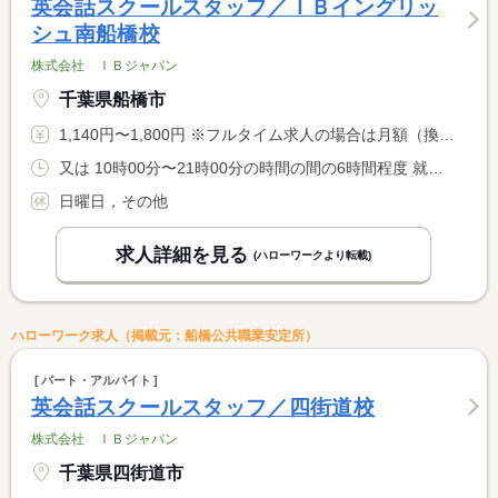
英会話スクールスタッフ／ＩＢイングリッ
シュ南船橋校
株式会社 ＩＢジャパン
千葉県船橋市
1,140円〜1,800円 ※フルタイム求人の場合は月額（換算額）、パート求人の場合は時間額を表示しています。
又は 10時00分〜21時00分の時間の間の6時間程度 就業時間に関する特記事項 平日は午後から、土曜日は午前からの勤務になります <BR> ＊スケジュール変更により、時間変更の可能性あり <BR> 勤務曜日・時間は相談の上決定します <BR> 土曜日勤務必須でお願いいたします
日曜日，その他
求人詳細を見る
(ハローワークより転載)
ハローワーク求人（掲載元：船橋公共職業安定所）
パート・アルバイト
英会話スクールスタッフ／四街道校
株式会社 ＩＢジャパン
千葉県四街道市