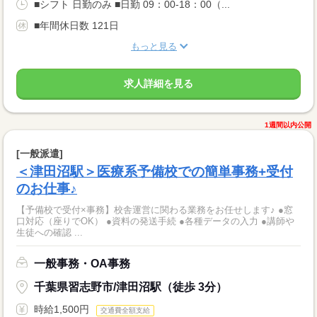
■シフト 日勤のみ ■日勤 09：00-18：00（...
■年間休日数 121日
もっと見る
求人詳細を見る
1週間以内公開
[一般派遣]
＜津田沼駅＞医療系予備校での簡単事務+受付
のお仕事♪
【予備校で受付×事務】校舎運営に関わる業務をお任せします♪ ●窓
口対応（座りでOK） ●資料の発送手続 ●各種データの入力 ●講師や
生徒への確認 ...
一般事務・OA事務
千葉県習志野市/津田沼駅（徒歩 3分）
時給1,500円
交通費全額支給