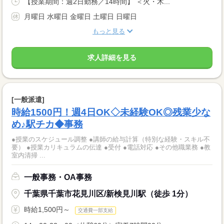
【授業期間：週2日勤務／14時間】 ＜火・木...
月曜日 水曜日 金曜日 土曜日 日曜日
もっと見る
求人詳細を見る
[一般派遣]
時給1500円！週4日OK◇未経験OK◎残業少な
め♪駅チカ◆事務
●授業のスケジュール調整 ●講師の給与計算（特別な経験・スキル不
要） ●授業カリキュラムの伝達 ●受付 ●電話対応 ●その他職業務 ●教
室内清掃 ...
一般事務・OA事務
千葉県千葉市花見川区/新検見川駅（徒歩 1分）
時給1,500円～
交通費一部支給