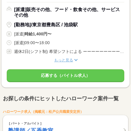
[派遣]販売その他、フード・飲食その他、サービス
その他
[勤務地]/東京都豊島区 / 池袋駅
[派遣]
時給1,400円〜
[派遣]09:00〜18:00
週休2日(シフト制) 希望シフトによる ーーーーーーーーー 長期 単発 週1日からOK シフト制 勤務開始時期調整 扶養内勤務OK 副業・WワークOK ーーーーーーーーー
もっと見る
応募する（バイトル求人）
お探しの条件にヒットしたハローワーク案件一覧
ハローワーク求人（掲載元：松戸公共職業安定所）
パート・アルバイト
塾講師／五香教室