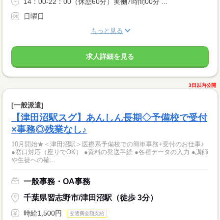
14：00-22：00（休憩60分）実働7時間00分 ...
日曜日
もっと見る
求人詳細を見る
3日以内公開
[一般派遣]
【津田沼駅スグ】あんしん長期◇予備校で受付
×事務◎残業なし♪
10月開始★＜津田沼駅＞医療系予備校での簡単事務+受付のお仕事♪
●窓口対応（座りでOK） ●資料の発送手続 ●各種データの入力 ●講師
や生徒への確...
一般事務・OA事務
千葉県習志野市/津田沼駅（徒歩 3分）
時給1,500円
交通費全額支給