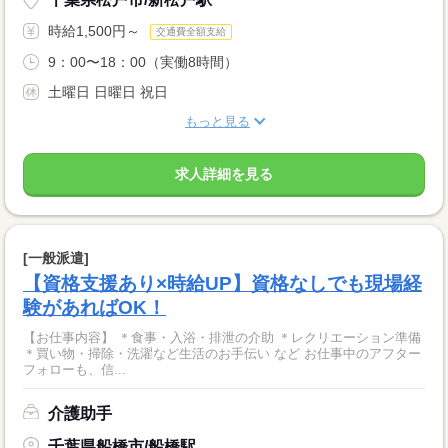
時給1,500円～
交通費全額支給
9：00〜18：00（実働8時間）
土曜日 日曜日 祝日
もっと見る
求人詳細を見る
[一般派遣]
【資格支援あり×時給UP】資格なしでも現場経
験があればOK！
【お仕事内容】 ＊食事・入浴・排泄の介助 ＊レクリエーション準備
＊買い物・掃除・洗濯など生活のお手伝い など お仕事中のアフター
フォローも、信...
介護助手
千葉県船橋市/船橋駅