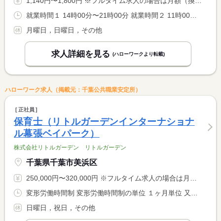
1,140円〜1,800円 ※フルタイム求人の場合は月額（換算額）、パート求人の場合は時間額を表示しています。
就業時間１ 14時00分〜21時00分 就業時間２ 11時00分〜19時00分 就業時間に関する特記事項 就業時間１は平日 <BR> 就業時間２は土曜日 <BR> ＊スケジュール変更により、時間変更の可能性あり <BR> 勤務曜日・時間は相談可
月曜日，日曜日，その他
求人詳細を見る
(ハローワークより転載)
ハローワーク求人（掲載元：千葉公共職業安定所）
正社員
保育士（リトルガーデンインターナショナ
ル幕張ベイパーク）
株式会社リトルガーデン リトルガーデン
千葉県千葉市美浜区
250,000円〜320,000円 ※フルタイム求人の場合は月額（換算額）、パート求人の場合は時間額を表示しています。
変形労働時間制 変形労働時間制の単位 １ヶ月単位 又は 7時00分〜20時00分の時間の間の8時間 就業時間に関する特記事項 ７：００〜２０：００の間の実働８時間 <BR> シフト制による（実働８時間・休憩１時間）
日曜日，祝日，その他