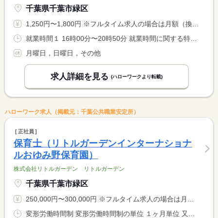
千葉県千葉市緑区
1,250円〜1,800円 ※フルタイム求人の場合は月額（換算額）、パート求人の場合は時間額を表示しています。
就業時間１ 16時00分〜20時50分 就業時間に関する特記事項 生徒スケジュールの変更により、時間が変わる場合あります。 <BR> 木曜日勤務必須
月曜日，日曜日，その他
求人詳細を見る
(ハローワークより転載)
ハローワーク求人（掲載元：千葉公共職業安定所）
正社員
保育士（リトルガーデンインターナショナ
ルおゆみ野保育園）
株式会社リトルガーデン リトルガーデン
千葉県千葉市緑区
250,000円〜300,000円 ※フルタイム求人の場合は月額（換算額）、パート求人の場合は時間額を表示しています。
変形労働時間制 変形労働時間制の単位 １ヶ月単位 又は 7時00分〜20時00分の時間の間の8時間 就業時間に関する特記事項 ７：００〜２０：００の間の実働８時間 <BR> シフト制による（実働８時間・休憩１時間） <BR> ※園の開閉時間によって異なります。