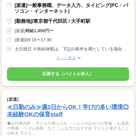
[派遣]一般事務職、データ入力、タイピング(PC・パ
ソコン・インターネット)
[勤務地]/東京都千代田区 / 大手町駅
[派遣]
時給1,850円〜
[派遣]09:15〜17:30
土日祝日 ※有給休暇は、下記の条件を満たしている場合、付与されます。 ・6ヶ月間継続勤務していること ・上記期間中、全労働日の8割以上出勤していること
もっと見る
応募する（バイトル求人）
[派遣]
≪日勤のみ≫週3日からOK！学びの多い環境◎
未経験OKの保育staff
◆お仕事内容 ・子どもの受け入れ ・ミルクやおやつの準備 ・お昼寝
の準備 ・リズム体操 など こんな方におすすめ 子どもと接すること
が好き 子ども...