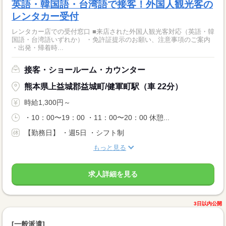
英語・韓国語・台湾語で接客！外国人観光客の
レンタカー受付
レンタカー店での受付窓口 ■来店された外国人観光客対応（英語・韓
国語・台湾語いずれか） ・免許証提示のお願い、注意事項のご案内
・出発・帰着時...
接客・ショールーム・カウンター
熊本県上益城郡益城町/健軍町駅（車 22分）
時給1,300円～
・10：00〜19：00 ・11：00〜20：00 休憩...
【勤務日】 ・週5日 ・シフト制
もっと見る
求人詳細を見る
3日以内公開
[一般派遣]