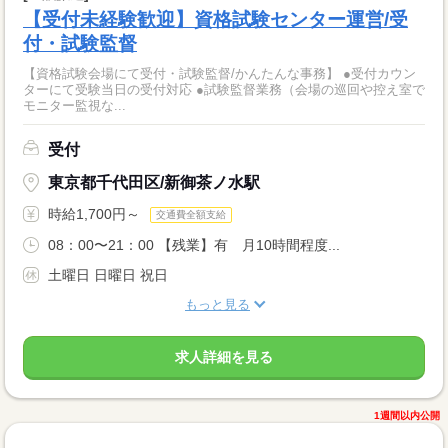
【受付未経験歓迎】資格試験センター運営/受
付・試験監督
【資格試験会場にて受付・試験監督/かんたんな事務】 ●受付カウン
ターにて受験当日の受付対応 ●試験監督業務（会場の巡回や控え室で
モニター監視な...
受付
東京都千代田区/新御茶ノ水駅
時給1,700円～
交通費全額支給
08：00〜21：00 【残業】有 月10時間程度...
土曜日 日曜日 祝日
もっと見る
求人詳細を見る
1週間以内公開