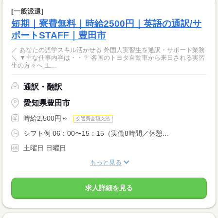
[一般派遣]
短期｜寮費無料｜時給2500円｜英語の通訳/サ
ポートSTAFF｜豊田市
／ あなたの語学スキル活かせる 外国人実習生を通訳・サポート業務
＼ ▼主な仕事内容は・・？ 各国のトヨタ自動車から来日される実習
生の方々へ 工...
通訳・翻訳
愛知県豊田市
時給2,500円～
交通費全額支給
シフト例 06：00〜15：15（実働8時間／休憩...
土曜日 日曜日
もっと見る
求人詳細を見る