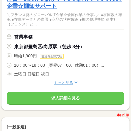
企業☆棚卸サポート
＼フランス発のグローバルIT企業☆倉庫作業の仕事♪／ ●在庫数の確
認 ●在庫データとの参照 ●商品の状態確認 ●棚の整理整頓 ※本社
（フランス）と...
営業事務
東京都豊島区/向原駅（徒歩 3分）
時給1,900円
交通費全額支給
10：00〜18：00（実働07：00、休憩01：00）...
土曜日 日曜日 祝日
もっと見る
求人詳細を見る
本日公開
[一般派遣]