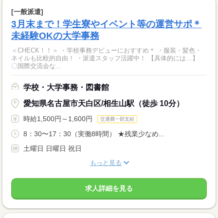
[一般派遣]
3月末まで！学生寮やイベント等の運営サポ＊
未経験OKの大学事務
＜CHECK！！＞ ・学校事務デビューにおすすめ＊ ・服装・髪色・
ネイルも比較的自由！ ・派遣スタッフ活躍中！ 【具体的には…】
〇国際交流会な...
学校・大学事務・図書館
愛知県名古屋市天白区/相生山駅（徒歩 10分）
時給1,500円～1,600円
交通費一部支給
8：30〜17：30（実働8時間） ★残業少なめ...
土曜日 日曜日 祝日
もっと見る
求人詳細を見る