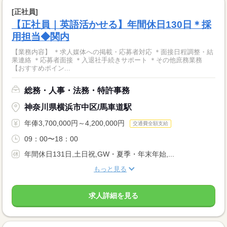
[正社員]
【正社員｜英語活かせる】年間休日130日＊採
用担当◆関内
【業務内容】 ＊求人媒体への掲載・応募者対応 ＊面接日程調整・結
果連絡 ＊応募者面接 ＊入退社手続きサポート ＊その他庶務業務
【おすすめポイン...
総務・人事・法務・特許事務
神奈川県横浜市中区/馬車道駅
年俸3,700,000円～4,200,000円
交通費全額支給
09：00〜18：00
年間休日131日,土日祝,GW・夏季・年末年始,...
もっと見る
求人詳細を見る