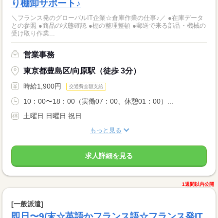
り棚卸サポート♪
＼フランス発のグローバルIT企業☆倉庫作業の仕事♪／ ●在庫データ
との参照 ●商品の状態確認 ●棚の整理整頓 ●郵送で来る部品・機械の
受け取り作業...
営業事務
東京都豊島区/向原駅（徒歩 3分）
時給1,900円
交通費全額支給
10：00〜18：00（実働07：00、休憩01：00）...
土曜日 日曜日 祝日
もっと見る
求人詳細を見る
1週間以内公開
[一般派遣]
即日〜9/末☆英語かフランス語☆フランス発IT