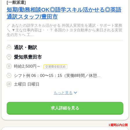
[一般派遣]
短期/勤務相談OK◎語学スキル活かせる◎英語
通訳スタッフ/豊田市
／ あなたの語学スキル活かせる 外国人実習生を通訳・サポート業務
＼ ▼主な仕事内容は・・？ 各国のトヨタ自動車から来日される実習
生の方々へ 工...
通訳・翻訳
愛知県豊田市
時給2,500円～
交通費全額支給
シフト例 06：00〜15：15（実働8時間／休憩...
土曜日 日曜日
もっと見る
求人詳細を見る
1週間以内公開