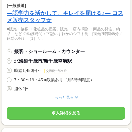
[一般派遣]
―語学力を活かして、キレイを届ける♪― コス
メ販売スタッフ☆
■販売・接客 ・化粧品の提案、販売 ・店内掃除 ・商品の発注、納
品 など ◇勤務時間：下記いずれかのシフト制 （実働7時間45分／
休憩60分） ［1］7...
接客・ショールーム・カウンター
北海道千歳市/新千歳空港駅
時給1,450円～
交通費一部支給
7：30〜19：45 ■残業あり（月5時間程度）
週休2日
もっと見る
求人詳細を見る