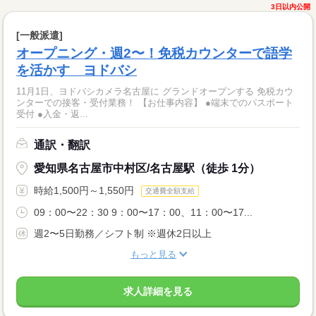
3日以内公開
[一般派遣]
オープニング・週2〜！免税カウンターで語学
を活かす ヨドバシ
11月1日、ヨドバシカメラ名古屋に グランドオープンする 免税カウ
ンターでの接客・受付業務！ 【お仕事内容】 ●端末でのパスポート
受付 ●入金・返...
通訳・翻訳
愛知県名古屋市中村区/名古屋駅（徒歩 1分）
時給1,500円～1,550円
交通費全額支給
09：00〜22：30 9：00〜17：00、11：00〜17...
週2〜5日勤務／シフト制 ※週休2日以上
もっと見る
求人詳細を見る