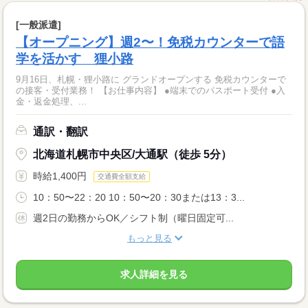
[一般派遣]
【オープニング】週2〜！免税カウンターで語
学を活かす 狸小路
9月16日、札幌・狸小路に グランドオープンする 免税カウンターで
の接客・受付業務！ 【お仕事内容】 ●端末でのパスポート受付 ●入
金・返金処理、...
通訳・翻訳
北海道札幌市中央区/大通駅（徒歩 5分）
時給1,400円
交通費全額支給
10：50〜22：20 10：50〜20：30または13：3...
週2日の勤務からOK／シフト制（曜日固定可...
もっと見る
求人詳細を見る