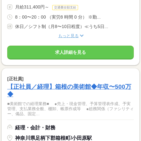
月給311,400円～
交通費全額支給
8：00〜20：00 （実労8 時間 0 分） ※勤...
休日／シフト制（月8〜10日程度）≪うち5日...
もっと見る
求人詳細を見る
[正社員]
【正社員／経理】箱根の美術館◆年収〜500万
◆
■美術館での経理業務■ ●売上・現金管理、予算管理表作成、予実
管理、支払業務全般、棚卸、帳票作成等 ●総務関係（ファシリティ
ー、備品、固定...
経理・会計・財務
神奈川県足柄下郡箱根町/小田原駅