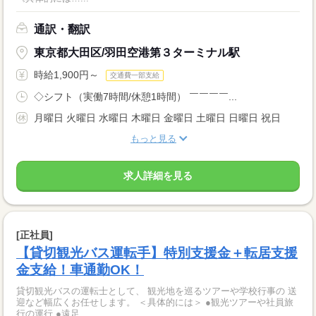
通訳・翻訳
東京都大田区/羽田空港第３ターミナル駅
時給1,900円～
交通費一部支給
◇シフト（実働7時間/休憩1時間） ￣￣￣￣...
月曜日 火曜日 水曜日 木曜日 金曜日 土曜日 日曜日 祝日
もっと見る
求人詳細を見る
[正社員]
【貸切観光バス運転手】特別支援金＋転居支援
金支給！車通勤OK！
貸切観光バスの運転士として、 観光地を巡るツアーや学校行事の 送
迎など幅広くお任せします。 ＜具体的には＞ ●観光ツアーや社員旅
行の運行 ●遠足...