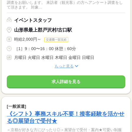
調査をお願いします。 来訪者（観光客）の方へアンケート調査をし
て頂きます。 対象...
イベントスタッフ
山形県最上郡戸沢村/古口駅
時給2,000円～
交通費一部支給
［1］9：00〜16：00 休憩：60分
月曜日 火曜日 水曜日 木曜日 金曜日 日曜日
もっと見る
求人詳細を見る
[一般派遣]
《シフト》事務スキル不要！接客経験を活かせ
る◎展望台で受付★
＜京都が好きな方にぴったり◎＞展望台で受付・案内★可愛い制服