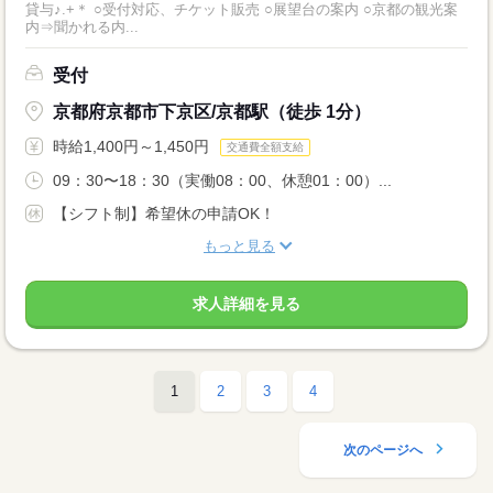
貸与♪.+＊ ○受付対応、チケット販売 ○展望台の案内 ○京都の観光案
内⇒聞かれる内...
受付
京都府京都市下京区/京都駅（徒歩 1分）
時給1,400円～1,450円
交通費全額支給
09：30〜18：30（実働08：00、休憩01：00）...
【シフト制】希望休の申請OK！
もっと見る
求人詳細を見る
1
2
3
4
次のページへ