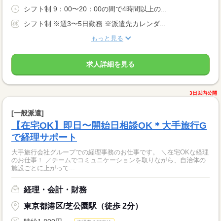
シフト制 9：00〜20：00の間で4時間以上の...
シフト制 ※週3〜5日勤務 ※派遣先カレンダ...
もっと見る
求人詳細を見る
3日以内公開
[一般派遣]
【在宅OK】即日〜開始日相談OK＊大手旅行G
で経理サポート
大手旅行会社グループでの経理事務のお仕事です。 ＼在宅OKな経理
のお仕事！ ／チームでコミュニケーションを取りながら、自治体の
施設ごとに上がって...
経理・会計・財務
東京都港区/芝公園駅（徒歩 2分）