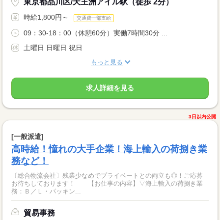
東京都品川区/天王洲アイル駅（徒歩 2分）
時給1,800円～
交通費一部支給
09：30-18：00（休憩60分）実働7時間30分 ...
土曜日 日曜日 祝日
もっと見る
求人詳細を見る
3日以内公開
[一般派遣]
高時給！憧れの大手企業！海上輸入の荷捌き業
務など！
〔総合物流会社〕残業少なめでプライベートとの両立も◎！ご応募
お待ちしております！ 【お仕事の内容】▽海上輸入の荷捌き業
務：Ｂ／Ｌ・パッキン...
貿易事務