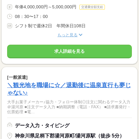
年俸4,000,000円～5,000,000円
交通費全額支給
08：30〜17：00
シフト制で週休2日 年間休日108日
もっと見る
求人詳細を見る
[一般派遣]
＼観光地を職場に☆／退勤後に温泉直行も夢じ
ゃない♪
大手お菓子メーカー♪協力・フォロー体制◎注文に関わるデータ入力
＠湯河原 ■注文データ入力 ■納期調整（電話・FAX） ■請求書発行・
伝票処理 ■電...
データ入力・タイピング
神奈川県足柄下郡湯河原町/湯河原駅（徒歩 5分）