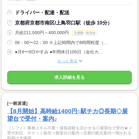
ドライバー・配達・配送
京都府京都市南区/上鳥羽口駅（徒歩 10分）
月給211,500円～400,000円
交通費一部支給
06：00〜22：00 ※上記時間内で8時間程度（...
●月8〜9日やすみ ●年間休日105日（会社カ...
もっと見る
求人詳細を見る
[一般派遣]
【8月開始】高時給1400円○駅チカ◎長期◇展
望台で受付・案内♪
《シフト》事務スキル不要！接客経験を活かせる◎展望台で受付★ ○
受付対応、チケット販売 ○展望台の案内 ○京都の観光案内⇒聞かれる
内容は大体同...