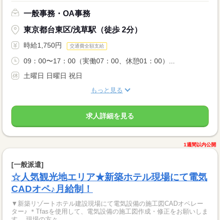
一般事務・OA事務
東京都台東区/浅草駅（徒歩 2分）
時給1,750円
交通費全額支給
09：00〜17：00（実働07：00、休憩01：00）...
土曜日 日曜日 祝日
もっと見る
求人詳細を見る
1週間以内公開
[一般派遣]
☆人気観光地エリア★新築ホテル現場にて電気
CADオペ♪月給制！
▼新築リゾートホテル建設現場にて電気設備の施工図CADオペレー
ター♪ ＊Tfasを使用して、電気設備の施工図作成・修正をお願いしま
す。 現場の方々...