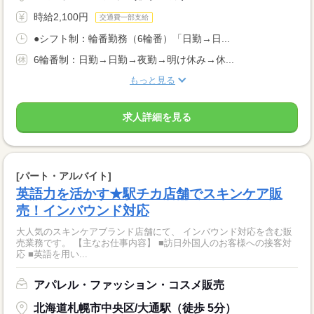
時給2,100円
交通費一部支給
●シフト制：輪番勤務（6輪番）「日勤→日...
6輪番制：日勤→日勤→夜勤→明け休み→休...
もっと見る
求人詳細を見る
[パート・アルバイト]
英語力を活かす★駅チカ店舗でスキンケア販
売！インバウンド対応
大人気のスキンケアブランド店舗にて、 インバウンド対応を含む販
売業務です。 【主なお仕事内容】 ■訪日外国人のお客様への接客対
応 ■英語を用い...
アパレル・ファッション・コスメ販売
北海道札幌市中央区/大通駅（徒歩 5分）