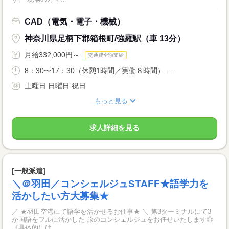
CAD（電気・電子・機械）
神奈川県足柄下郡箱根町/強羅駅（車 13分）
月給332,000円～
交通費全額支給
8：30〜17：30（休憩1時間／実働８時間） ...
土曜日 日曜日 祝日
もっと見る
求人詳細を見る
[一般派遣]
＼＠羽田／コンシェルジュSTAFF★語学力を
活かしたい方大募集★
／ ★羽田空港にて語学を活かせるお仕事★ ＼ 第3ターミナルにて3
か国語をフルに活かした 旅のコンシェルジュをお任せいたします◎
《具体的には…...