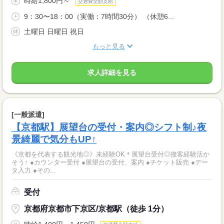
時給1,800円～
交通費全額支給
9：30〜18：00（実働：7時間30分） （休憩6...
土曜日 日曜日 祝日
もっと見る
求人詳細を見る
[一般派遣]
【京都駅】展望台の受付・案内◎シフト制♪夜
景綺麗で気分もUP↑
《京都を代表する観光地◎》未経験OK＊展望台受付◎接客経験活か
そう↑ ●カウンター受付 ●展望台の受付、案内 ●チケット販売 ●デー
タ入力 ●その...
受付
京都府京都市下京区/京都駅（徒歩 1分）