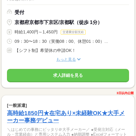
受付
京都府京都市下京区/京都駅（徒歩 1分）
時給1,400円～1,450円
交通費全額支給
09：30〜18：30（実働08：00、休憩01：00）...
【シフト制】希望休の申請OK！
もっと見る
求人詳細を見る
3日以内公開
[一般派遣]
高時給1850円★在宅あり×未経験OK★大手メ
ーカー事務デビュー
＼はじめての事務にピッタリ＠大手メーカー／ ●受発注対応（メー
ル・営業経由）と専用システム入力 ●納期調整 ●Excelフォーマット