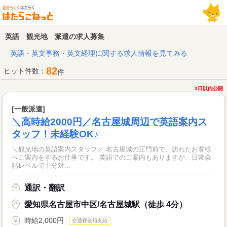
英語 観光地 派遣の求人募集
英語・英文事務・英文経理に関する求人情報を見てみる
82
ヒット件数：
件
3日以内公開
[一般派遣]
＼高時給2000円／名古屋城周辺で英語案内ス
タッフ！未経験OK♪
＼観光地の英語案内スタッフ／ 名古屋城の正門前で、訪れたお客様
へご案内をするお仕事です。 英語でのご案内もありますが、日常会
話レベルで十分対...
通訳・翻訳
愛知県名古屋市中区/名古屋城駅（徒歩 4分）
時給2,000円
交通費全額支給