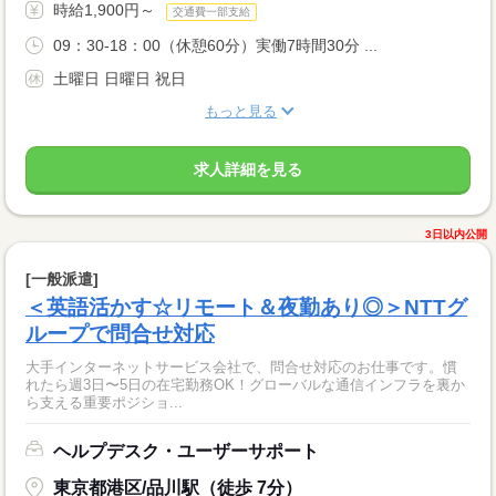
時給1,900円～
交通費一部支給
09：30-18：00（休憩60分）実働7時間30分 ...
土曜日 日曜日 祝日
もっと見る
求人詳細を見る
3日以内公開
[一般派遣]
＜英語活かす☆リモート＆夜勤あり◎＞NTTグ
ループで問合せ対応
大手インターネットサービス会社で、問合せ対応のお仕事です。慣
れたら週3日〜5日の在宅勤務OK！グローバルな通信インフラを裏か
ら支える重要ポジショ...
ヘルプデスク・ユーザーサポート
東京都港区/品川駅（徒歩 7分）