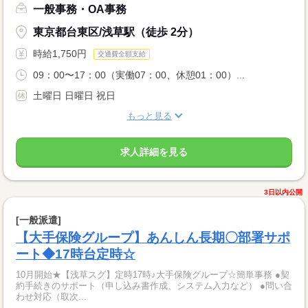
一般事務・OA事務
東京都台東区/浅草駅（徒歩 2分）
時給1,750円
交通費全額支給
09：00〜17：00（実働07：00、休憩01：00）...
土曜日 日曜日 祝日
もっと見る
求人詳細を見る
3日以内公開
[一般派遣]
【大手保険グループ】あんしん長期〇部署サポ
ート◆17時台定時☆
10月開始★【浅草スグ】定時17時♪大手保険グループ☆簡単事務 ●契
約手続きのサポート（申し込み書作成、システム入力など） ●問い合
わせ対応（取次...