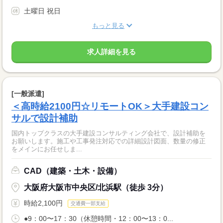
土曜日 祝日
もっと見る
求人詳細を見る
[一般派遣]
＜高時給2100円☆リモートOK＞大手建設コン
サルで設計補助
国内トップクラスの大手建設コンサルティング会社で、設計補助を
お願いします。施工や工事発注対応での詳細設計図面、数量の修正
をメインにお任せしま...
CAD（建築・土木・設備）
大阪府大阪市中央区/北浜駅（徒歩 3分）
時給2,100円
交通費一部支給
●9：00〜17：30（休憩時間・12：00〜13：0...