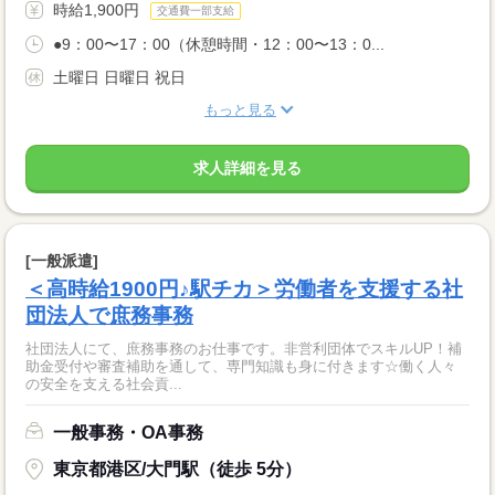
時給1,900円
交通費一部支給
●9：00〜17：00（休憩時間・12：00〜13：0...
土曜日 日曜日 祝日
もっと見る
求人詳細を見る
[一般派遣]
＜高時給1900円♪駅チカ＞労働者を支援する社
団法人で庶務事務
社団法人にて、庶務事務のお仕事です。非営利団体でスキルUP！補
助金受付や審査補助を通して、専門知識も身に付きます☆働く人々
の安全を支える社会貢...
一般事務・OA事務
東京都港区/大門駅（徒歩 5分）