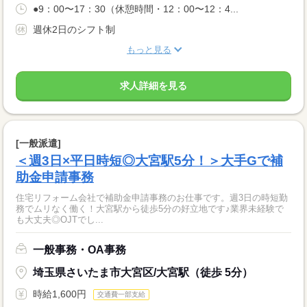
●9：00〜17：30（休憩時間・12：00〜12：4...
週休2日のシフト制
もっと見る
求人詳細を見る
[一般派遣]
＜週3日×平日時短◎大宮駅5分！＞大手Gで補
助金申請事務
住宅リフォーム会社で補助金申請事務のお仕事です。週3日の時短勤
務でムリなく働く！大宮駅から徒歩5分の好立地です♪業界未経験で
も大丈夫◎OJTでし...
一般事務・OA事務
埼玉県さいたま市大宮区/大宮駅（徒歩 5分）
時給1,600円
交通費一部支給