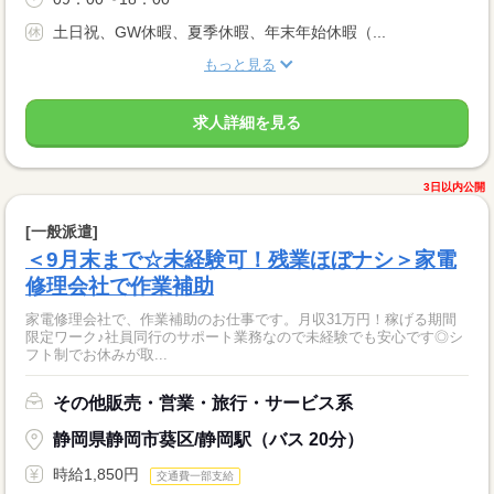
土日祝、GW休暇、夏季休暇、年末年始休暇（...
もっと見る
求人詳細を見る
3日以内公開
[一般派遣]
＜9月末まで☆未経験可！残業ほぼナシ＞家電
修理会社で作業補助
家電修理会社で、作業補助のお仕事です。月収31万円！稼げる期間
限定ワーク♪社員同行のサポート業務なので未経験でも安心です◎シ
フト制でお休みが取...
その他販売・営業・旅行・サービス系
静岡県静岡市葵区/静岡駅（バス 20分）
時給1,850円
交通費一部支給