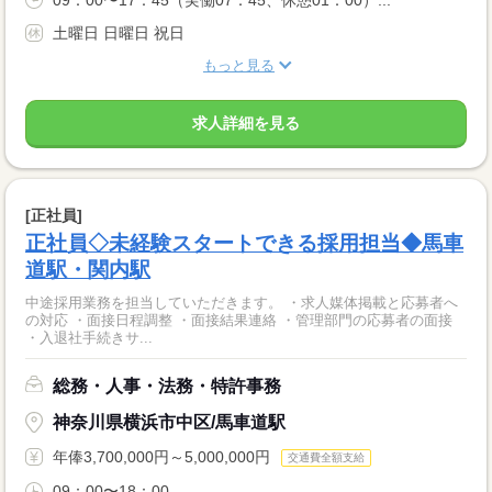
09：00〜17：45（実働07：45、休憩01：00）...
土曜日 日曜日 祝日
もっと見る
求人詳細を見る
[正社員]
正社員◇未経験スタートできる採用担当◆馬車
道駅・関内駅
中途採用業務を担当していただきます。 ・求人媒体掲載と応募者へ
の対応 ・面接日程調整 ・面接結果連絡 ・管理部門の応募者の面接
・入退社手続きサ...
総務・人事・法務・特許事務
神奈川県横浜市中区/馬車道駅
年俸3,700,000円～5,000,000円
交通費全額支給
09：00〜18：00