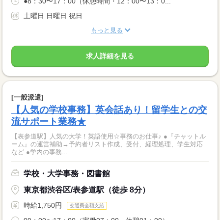
●8：30〜17：00（休憩時間・12：00〜13：0...
土曜日 日曜日 祝日
もっと見る
求人詳細を見る
[一般派遣]
【人気の学校事務】英会話あり！留学生との交
流サポート業務★
【表参道駅】人気の大学！英語使用☆事務のお仕事♪ ●『チャットル
ーム』の運営補助→予約者リスト作成、受付、経理処理、学生対応
など ●学内の事務...
学校・大学事務・図書館
東京都渋谷区/表参道駅（徒歩 8分）
時給1,750円
交通費全額支給