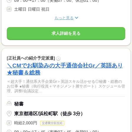
09：00〜17：00（実働07：00、休憩01：00）
土曜日 日曜日 祝日
もっと見る
求人詳細を見る
[正社員への紹介予定派遣]
?
＼CMでお馴染みの大手通信会社Gr／英語あり
★秘書＆総務
＜超大手！通信系大手企業Gr＞英語スキル活かせる◎秘書・総務の
お仕事 ●秘書（執行役員＋マネジメント層サポート）スケジュール管
理、調整/会議設定...
秘書
東京都港区/浜松町駅（徒歩 3分）
時給2,000円
交通費全額支給