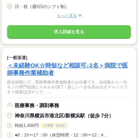
日・祝（週5日のシフト制）
もっと見る
求人詳細を見る
[一般派遣]
＜未経験OK☆時短など相談可♪2名＞病院で医
師事務作業補助者
総合病院にて、医師事務作業補助者のお仕事です。未経験から一生
モノの専門知識とスキルをGET！新しい一歩を踏み出すチャンスで
す☆残業ほぼナシで、...
医療事務・調剤事務
神奈川県横浜市港北区/新横浜駅（徒歩 7分）
時給1,400円
交通費一部支給
●8：15〜17：00（休憩時間・12：00〜12：4...