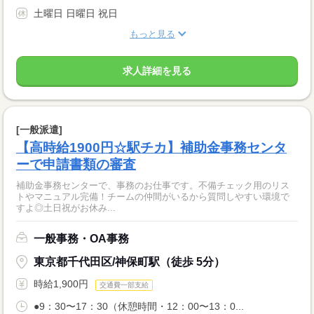
土曜日 日曜日 祝日
もっと見る
求人詳細を見る
[一般派遣]
【高時給1900円☆駅チカ】補助金事務センタ
ーで申請書類の審査
補助金事務センターで、事務のお仕事です。不備チェック用のリス
トやマニュアル完備！チームの仲間がいるから質問しやすい環境で
すよ◎土日祝がお休み...
一般事務・OA事務
東京都千代田区/神保町駅（徒歩 5分）
時給1,900円
交通費一部支給
●9：30〜17：30（休憩時間・12：00〜13：0...