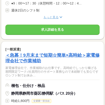
●9：00〜17：30（休憩時間・12：00〜12：4...
週休2日のシフト制
もっと見る
求人詳細を見る
[一般派遣]
＜急募！9月末まで短期☆簡単×高時給＞家電修
理会社で作業補助
家電修理会社で、作業補助のお仕事です。高時給でしっかり稼げる
期間限定ワーク♪社員同行のサポート業務なので未経験でも安心です
◎シフト制でお休み...
梱包・仕分け・検品
静岡県静岡市葵区/静岡駅（バス 20分）
時給1,800円
交通費一部支給