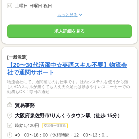
土曜日 日曜日 祝日
もっと見る
求人詳細を見る
[一般派遣]
【20〜30代活躍中☆英語スキル不要】物流会
社で通関サポート
物流会社にて、通関補助のお仕事です。社内システムを使うから難
しいOAスキルが無くても大丈夫☆足元は動きやすいスニーカーでの
勤務もOK！毎日の通勤...
貿易事務
大阪府泉佐野市/りんくうタウン駅（徒歩 15分）
時給1,420円
交通費一部支給
●9：00〜18：00（休憩時間・12：00〜13：0...