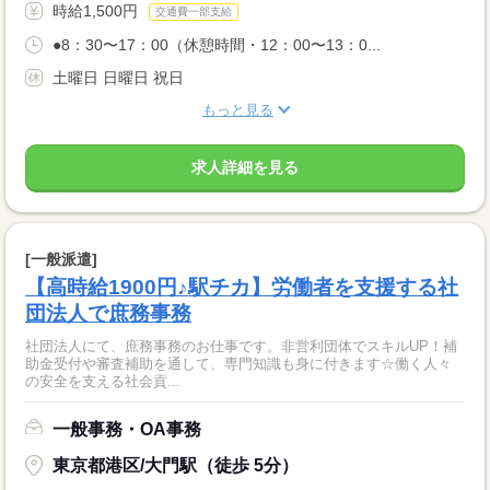
時給1,500円
交通費一部支給
●8：30〜17：00（休憩時間・12：00〜13：0...
土曜日 日曜日 祝日
もっと見る
求人詳細を見る
[一般派遣]
【高時給1900円♪駅チカ】労働者を支援する社
団法人で庶務事務
社団法人にて、庶務事務のお仕事です。非営利団体でスキルUP！補
助金受付や審査補助を通して、専門知識も身に付きます☆働く人々
の安全を支える社会貢...
一般事務・OA事務
東京都港区/大門駅（徒歩 5分）