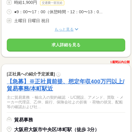
時給1,900円
交通費一部支給
●9：00〜17：00（休憩時間・12：00〜13：0...
土曜日 日曜日 祝日
もっと見る
求人詳細を見る
1週間以内公開
[正社員への紹介予定派遣]
?
【急募】※正社員前提、想定年収400万円以上/
貿易事務/本町駅近
主に貿易業務 ・輸出入の契約確認 ・L/C開設、アメンド、買取 ・メ
ーカー代理店、乙仲、銀行、保険会社よの折衝 ・荷物の状況、配船
等の確認および社...
貿易事務
大阪府大阪市中央区/本町駅（徒歩 3分）