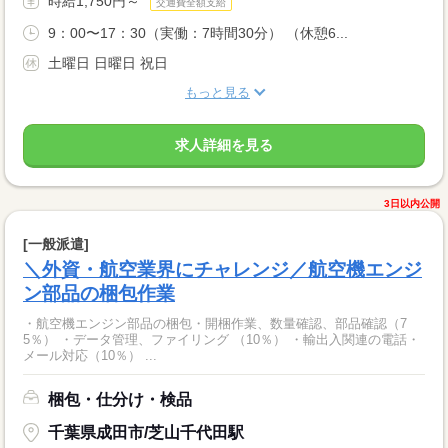
時給1,750円～
交通費全額支給
9：00〜17：30（実働：7時間30分） （休憩6...
土曜日 日曜日 祝日
もっと見る
求人詳細を見る
3日以内公開
[一般派遣]
＼外資・航空業界にチャレンジ／航空機エンジ
ン部品の梱包作業
・航空機エンジン部品の梱包・開梱作業、数量確認、部品確認（7
5％） ・データ管理、ファイリング （10％） ・輸出入関連の電話・
メール対応（10％） ...
梱包・仕分け・検品
千葉県成田市/芝山千代田駅