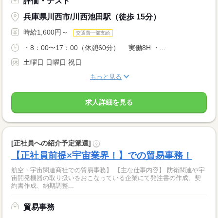
評価・テスト
兵庫県川西市/川西池田駅（徒歩 15分）
時給1,600円～
交通費一部支給
・8：00〜17：00（休憩60分） 実働8H ・...
土曜日 日曜日 祝日
もっと見る
求人詳細を見る
[正社員への紹介予定派遣]
?
【正社員前提×宇宙業界！】での貿易事務！
航空・宇宙関連商社での貿易事務】 【主な仕事内容】 防衛関連や宇
宙開発機器の取り扱いをおこなっている企業にて発注書の作成、契
約書作成、納期調整...
貿易事務