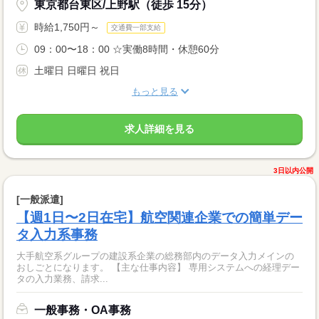
東京都台東区/上野駅（徒歩 15分）
時給1,750円～
交通費一部支給
09：00〜18：00 ☆実働8時間・休憩60分
土曜日 日曜日 祝日
もっと見る
求人詳細を見る
3日以内公開
[一般派遣]
【週1日〜2日在宅】航空関連企業での簡単デー
タ入力系事務
大手航空系グループの建設系企業の総務部内のデータ入力メインの
おしごとになります。 【主な仕事内容】 専用システムへの経理デー
タの入力業務、請求...
一般事務・OA事務