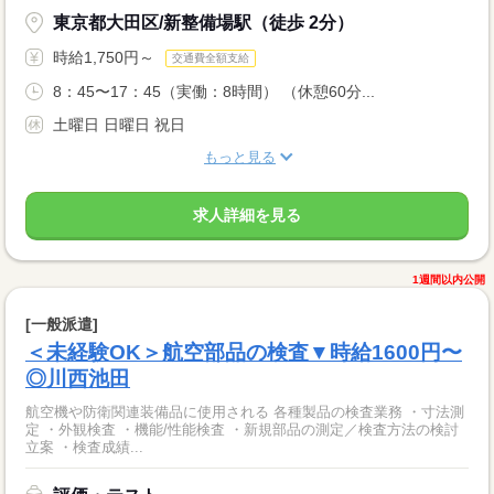
東京都大田区/新整備場駅（徒歩 2分）
時給1,750円～
交通費全額支給
8：45〜17：45（実働：8時間） （休憩60分...
土曜日 日曜日 祝日
もっと見る
求人詳細を見る
1週間以内公開
[一般派遣]
＜未経験OK＞航空部品の検査▼時給1600円〜
◎川西池田
航空機や防衛関連装備品に使用される 各種製品の検査業務 ・寸法測
定 ・外観検査 ・機能/性能検査 ・新規部品の測定／検査方法の検討
立案 ・検査成績...