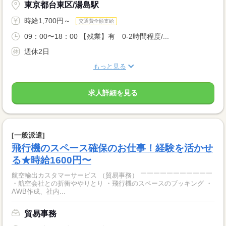
東京都台東区/湯島駅
時給1,700円～
交通費全額支給
09：00〜18：00 【残業】有 0-2時間程度/...
週休2日
もっと見る
求人詳細を見る
[一般派遣]
飛行機のスペース確保のお仕事！経験を活かせ
る★時給1600円〜
航空輸出カスタマーサービス （貿易事務） ￣￣￣￣￣￣￣￣￣￣￣
・航空会社との折衝ややりとり ・飛行機のスペースのブッキング ・
AWB作成、社内...
貿易事務