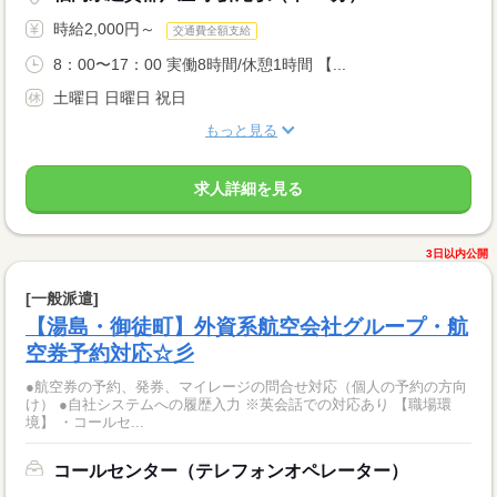
時給2,000円～
交通費全額支給
8：00〜17：00 実働8時間/休憩1時間 【...
土曜日 日曜日 祝日
もっと見る
求人詳細を見る
3日以内公開
[一般派遣]
【湯島・御徒町】外資系航空会社グループ・航
空券予約対応☆彡
●航空券の予約、発券、マイレージの問合せ対応（個人の予約の方向
け） ●自社システムへの履歴入力 ※英会話での対応あり 【職場環
境】 ・コールセ...
コールセンター（テレフォンオペレーター）