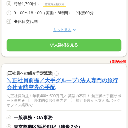
時給1,700円～
交通費全額支給
9：00〜18：00（実働：8時間） （休憩60分...
◆休日交代制
もっと見る
求人詳細を見る
3日以内公開
[正社員への紹介予定派遣]
?
＼正社員前提／大手グループ♪法人専門の旅行
会社★航空券の手配
＼正社員前提！年収400〜500万円／ 英語力不問！ 航空券の手配サポ
ート事務★ 【 具体的なお仕事内容 】 旅行を裏から支えるバック
オフィス業務で...
一般事務・OA事務
東京都港区/浜松町駅（徒歩 2分）