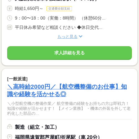
時給1,650円～
交通費全額支給
9：00〜18：00（実働：8時間） （休憩60分...
平日休み希望など相談ください ◆休日交代...
もっと見る
求人詳細を見る
[一般派遣]
＼高時給2000円／【航空機整備のお仕事】知
識や経験を活かせる◎
＼小型航空機の整備作業／ 航空整備の経験をお持ちの方は即戦力！
知識や経験が活かせます！ 【メイン業務】 ・機体の外装を外して老
朽化した部品の...
製造（組立・加工）
福岡県遠賀郡芦屋町/折尾駅（車 20分）