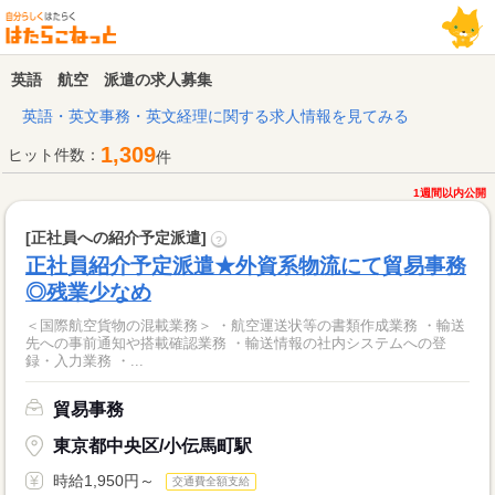
英語 航空 派遣の求人募集
英語・英文事務・英文経理に関する求人情報を見てみる
1,309
ヒット件数：
件
1週間以内公開
[正社員への紹介予定派遣]
?
正社員紹介予定派遣★外資系物流にて貿易事務
◎残業少なめ
＜国際航空貨物の混載業務＞ ・航空運送状等の書類作成業務 ・輸送
先への事前通知や搭載確認業務 ・輸送情報の社内システムへの登
録・入力業務 ・...
貿易事務
東京都中央区/小伝馬町駅
時給1,950円～
交通費全額支給