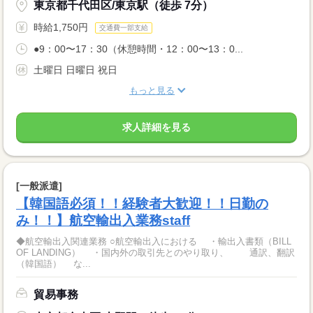
東京都千代田区/東京駅（徒歩 7分）
時給1,750円
交通費一部支給
●9：00〜17：30（休憩時間・12：00〜13：0...
土曜日 日曜日 祝日
もっと見る
求人詳細を見る
[一般派遣]
【韓国語必須！！経験者大歓迎！！日勤の
み！！】航空輸出入業務staff
◆航空輸出入関連業務 ○航空輸出入における ・輸出入書類（BILL
OF LANDING） ・国内外の取引先とのやり取り、 通訳、翻訳
（韓国語） な...
貿易事務