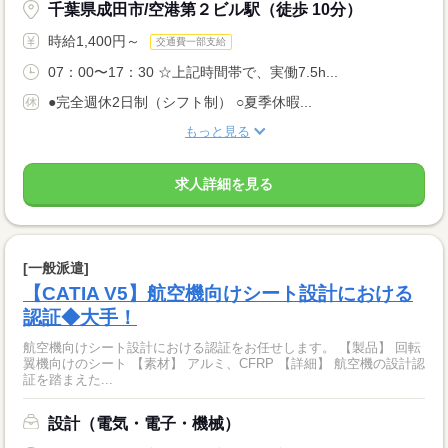
千葉県成田市/空港第２ビル駅（徒歩 10分）
時給1,400円～
交通費一部支給
07：00〜17：30 ☆上記時間帯で、実働7.5h...
●完全週休2日制（シフト制） ○夏季休暇...
もっと見る
求人詳細を見る
[一般派遣]
【CATIA V5】航空機向けシート設計における
認証◆大手！
航空機向けシート設計における認証をお任せします。 【製品】 回転
翼機向けのシート 【素材】 アルミ、CFRP 【詳細】 航空機の設計認
証を踏まえた...
設計（電気・電子・機械）