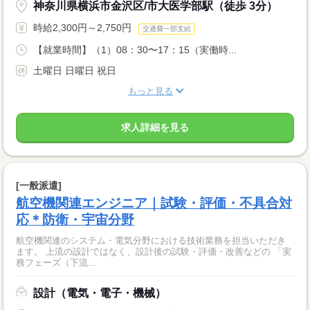
神奈川県横浜市金沢区/市大医学部駅（徒歩 3分）
時給2,300円～2,750円
交通費一部支給
【就業時間】（1）08：30〜17：15（実働時...
土曜日 日曜日 祝日
もっと見る
求人詳細を見る
[一般派遣]
航空機関連エンジニア｜試験・評価・不具合対
応＊防衛・宇宙分野
航空機関連のシステム・電気分野における技術業務を担当いただき
ます。 上流の設計ではなく、設計後の試験・評価・改善などの 「実
務フェーズ（下流...
設計（電気・電子・機械）