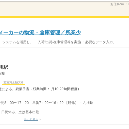
お仕事No.：
品メーカーの物流・倉庫管理／残業少
、システムを活用し、 入荷/出荷/在庫管理等を実施 ・必要なデータ入力、...
川駅
程度
交通費全額支給
による。残業手当（残業時間： 月10-20時間程度）
間8：00〜17：20 早番7：00〜16：20 【研修】 ・入社時...
有）日祝休み、土は基本出勤
もっと見る