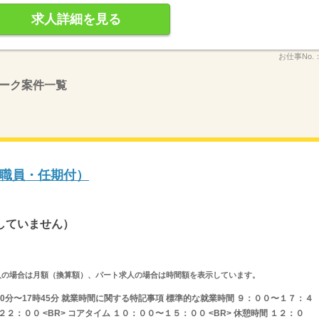
求人詳細を見る
お仕事No.
ーク案件一覧
職員・任期付）
していません）
ルタイム求人の場合は月額（換算額）、パート求人の場合は時間額を表示しています。
00分〜17時45分 就業時間に関する特記事項 標準的な就業時間 ９：００〜１７：４
２２：００ <BR> コアタイム １０：００〜１５：００ <BR> 休憩時間 １２：０