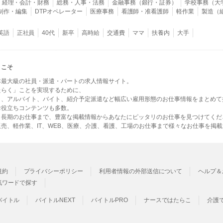
経理・会計・財務
総務・人事・法務
金融事務（銀行・証券）
学校事務（大
B制作・編集
DTPオペレーター
医療事務
看護師・准看護師
軽作業
製造（
英語
正社員
40代
新卒
高時給
交通費
ママ
扶養内
大手
うこそ
本最大級の社員・派遣・パートの求人情報サイト。
たらく」ことを実現するために、
ト、アルバイト、バイト、紹介予定派遣など幅広い雇用形態のお仕事情報をまとめて
お役立ちコンテンツも多数。
ら長期のお仕事まで、豊富な掲載情報からあなたにピッタリのお仕事を見つけてくだ
売、軽作業、IT、WEB、医療、介護、看護、工場のお仕事まで様々なお仕事を掲
規約
プライバシーポリシー
利用者情報の外部送信について
ヘルプ＆
気ワードで探す
バイトル
バイトルNEXT
バイトルPRO
ナースではたらこ
介護