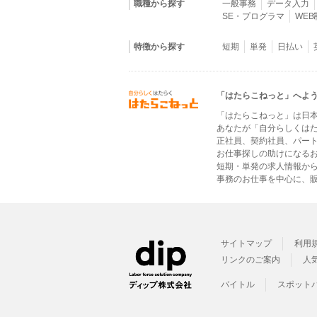
職種から探す
一般事務
データ入力
SE・プログラマ
WE
特徴から探す
短期
単発
日払い
「はたらこねっと」へよ
「はたらこねっと」は日
あなたが「自分らしくは
正社員、契約社員、パー
お仕事探しの助けになる
短期・単発の求人情報か
事務のお仕事を中心に、販
サイトマップ
利用
リンクのご案内
人
バイトル
スポット