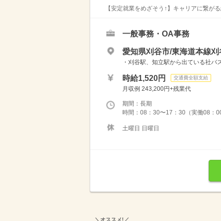
【安定就業をめざそう↑】キャリアに繋がる
一般事務・OA事務
愛知県刈谷市/東海道本線刈
・刈谷駅、知立駅から出ている社バス
時給1,520円
交通費全額支給
月収例 243,200円+残業代
期間：長期
時間：08：30〜17：30（実働08：
土曜日 日曜日
＼オススメ!／