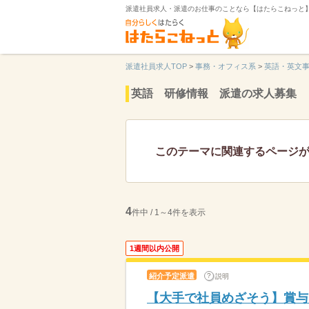
派遣社員求人・派遣のお仕事のことなら【はたらこねっと
派遣社員求人TOP
>
事務・オフィス系
>
英語・英文
英語 研修情報 派遣の求人募集
このテーマに関連するページ
4
件中 / 1～4件を表示
1週間以内公開
紹介予定派遣
説明
【大手で社員めざそう】賞与