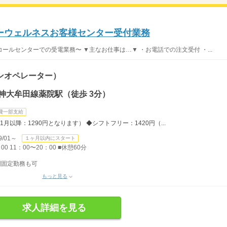
ーウェルネスお客様センター受付業務
ルセンターでの受電業務〜 ▼主なお仕事は…▼ ・お電話での注文受付 ・...
ンオペレーター）
神大牟田線薬院駅（徒歩 3分）
費一部支給
1月以降：1290円となります） ◆シフトフリー：1420円（...
/01～
１ヶ月以内にスタート
00 11：00〜20：00 ■休憩60分
間固定勤務も可
もっと見る
求人詳細を見る