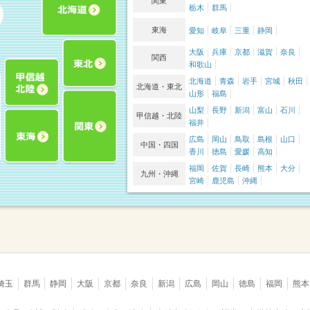
関東
栃木
群馬
東海
愛知
岐阜
三重
静岡
大阪
兵庫
京都
滋賀
奈良
関西
和歌山
北海道
青森
岩手
宮城
秋田
北海道・東北
山形
福島
山梨
長野
新潟
富山
石川
甲信越・北陸
福井
広島
岡山
鳥取
島根
山口
中国・四国
香川
徳島
愛媛
高知
福岡
佐賀
長崎
熊本
大分
九州・沖縄
宮崎
鹿児島
沖縄
埼玉
群馬
静岡
大阪
京都
奈良
新潟
広島
岡山
徳島
福岡
熊本