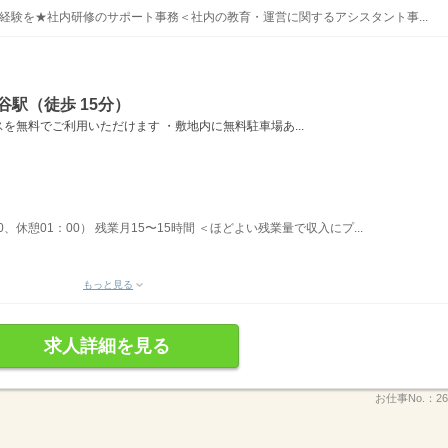
経験を★社内研修のサポート事務＜社内の教育・運営に関するアシスタント事...
谷駅（徒歩 15分）
を無料でご利用いただけます ・敷地内に無料駐車場あ...
00、休憩01：00） 残業月15〜15時間 ＜ほどよい残業量で収入にプ...
もっと見る
求人詳細を見る
お仕事No.：
26