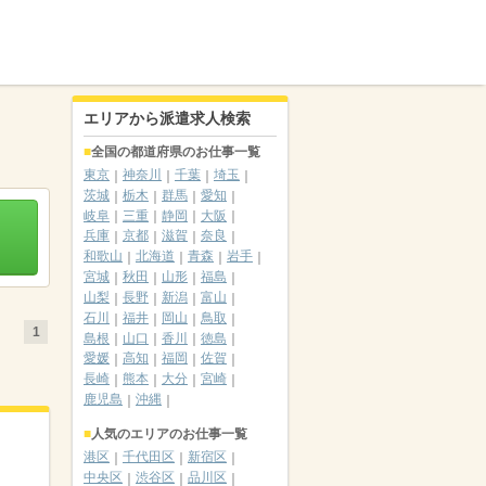
エリアから派遣求人検索
全国の都道府県のお仕事一覧
東京
神奈川
千葉
埼玉
茨城
栃木
群馬
愛知
岐阜
三重
静岡
大阪
兵庫
京都
滋賀
奈良
和歌山
北海道
青森
岩手
宮城
秋田
山形
福島
山梨
長野
新潟
富山
石川
福井
岡山
鳥取
1
島根
山口
香川
徳島
愛媛
高知
福岡
佐賀
長崎
熊本
大分
宮崎
鹿児島
沖縄
人気のエリアのお仕事一覧
港区
千代田区
新宿区
中央区
渋谷区
品川区