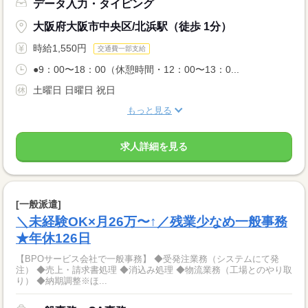
データ入力・タイピング
大阪府大阪市中央区/北浜駅（徒歩 1分）
時給1,550円
交通費一部支給
●9：00〜18：00（休憩時間・12：00〜13：0...
土曜日 日曜日 祝日
もっと見る
求人詳細を見る
[一般派遣]
＼未経験OK×月26万〜↑／残業少なめ一般事務
★年休126日
【BPOサービス会社で一般事務】 ◆受発注業務（システムにて発
注） ◆売上・請求書処理 ◆消込み処理 ◆物流業務（工場とのやり取
り） ◆納期調整※ほ...