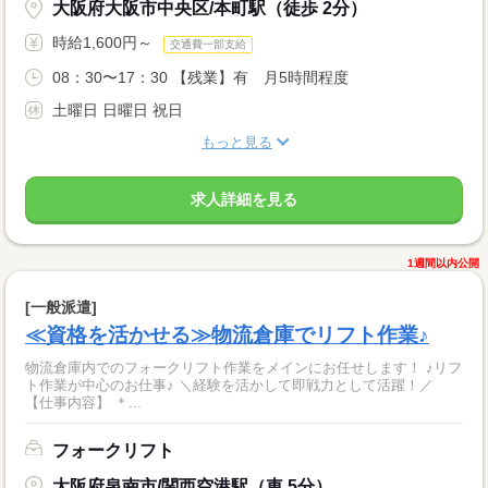
大阪府大阪市中央区/本町駅（徒歩 2分）
時給1,600円～
交通費一部支給
08：30〜17：30 【残業】有 月5時間程度
土曜日 日曜日 祝日
もっと見る
求人詳細を見る
1週間以内公開
[一般派遣]
≪資格を活かせる≫物流倉庫でリフト作業♪
物流倉庫内でのフォークリフト作業をメインにお任せします！ ♪リフ
ト作業が中心のお仕事♪ ＼経験を活かして即戦力として活躍！／
【仕事内容】 ＊...
フォークリフト
大阪府泉南市/関西空港駅（車 5分）