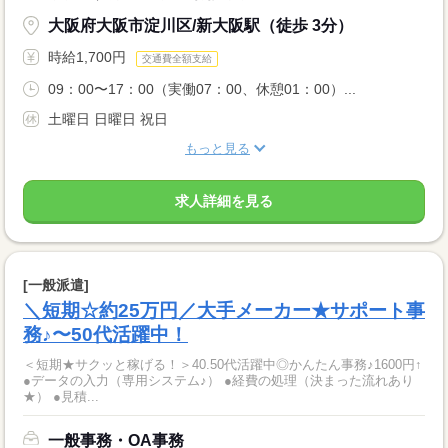
大阪府大阪市淀川区/新大阪駅（徒歩 3分）
時給1,700円
交通費全額支給
09：00〜17：00（実働07：00、休憩01：00）...
土曜日 日曜日 祝日
もっと見る
求人詳細を見る
[一般派遣]
＼短期☆約25万円／大手メーカー★サポート事
務♪〜50代活躍中！
＜短期★サクッと稼げる！＞40.50代活躍中◎かんたん事務♪1600円↑
●データの入力（専用システム♪） ●経費の処理（決まった流れあり
★） ●見積...
一般事務・OA事務