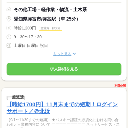
その他工場・軽作業・物流・土木系
愛知県弥富市/弥富駅（車 25分）
時給1,200円
交通費一部支給
9：30〜17：30
土曜日 日曜日 祝日
もっと見る
求人詳細を見る
本日公開
[一般派遣]
【時給1700円】11月末までの短期！ログイン
サポート／＠北浜
【9/1〜11/30までの短期】 ★パスキー認証の必須化における問い合
わせ♪ ▽業務内容について ￣￣￣￣￣￣￣￣￣ ネットサービス・ス