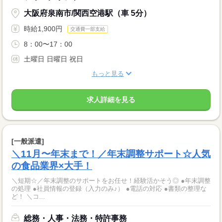
大阪府泉南市/関西空港駅（車 5分）
時給1,900円
交通費一部支給
8：00〜17：00
土曜日 日曜日 祝日
もっと見る
求人詳細を見る
[一般派遣]
＼11月〜年末まで！／年末調整サポート☆人気
の食品業界×大手！
＼短期☆／年末調整のサポートをお任せ！経験活かそう◎ ●年末調整
の処理 ●社員情報の登録（入力のみ♪） ●電話の対応 ●書類の整理な
ど！ ＼コ...
総務・人事・法務・特許事務