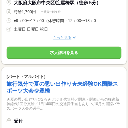
大阪府大阪市中央区/淀屋橋駅（徒歩 5分）
時給1,700円
交通費一部支給
●9：00〜17：00（休憩時間・12：00〜13：0...
土曜日 日曜日 祝日
もっと見る
求人詳細を見る
[パート・アルバイト]
旅行気分で夏の思い出作り★未経験OK国際ス
ポーツ大会＠豊橋
★夏の思い出作りになる★ ホテル代無料／関東・関西からの往復新
幹線代1回分支給／1日1400円の交通費手当もあり ＼10月の国際パラ
スポーツ大会の選手...
受付