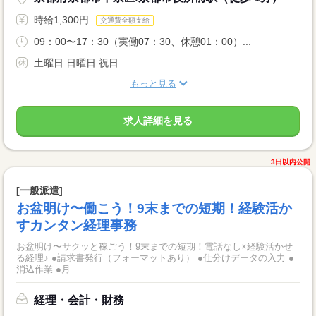
時給1,300円
交通費全額支給
09：00〜17：30（実働07：30、休憩01：00）...
土曜日 日曜日 祝日
もっと見る
求人詳細を見る
3日以内公開
[一般派遣]
お盆明け〜働こう！9末までの短期！経験活か
すカンタン経理事務
お盆明け〜サクッと稼ごう！9末までの短期！電話なし×経験活かせ
る経理♪ ●請求書発行（フォーマットあり） ●仕分けデータの入力 ●
消込作業 ●月...
経理・会計・財務