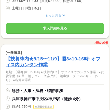
09：00〜17：00（実働07：00、休憩01：00）...
土曜日 日曜日 祝日
もっと見る
求人詳細を見る
3日以内公開
[一般派遣]
【扶養枠内★9/15〜11/9】週3×10-16時↑オフ
ィス内カンタン作業
短期↑【週3日×10〜16時★扶養内OK】オフィスでカンタン作業♪ ●試
験準備（鉛筆・消しゴム・答案用紙・消毒液・グッズのセット作
り） ●名簿や席表...
総務・人事・法務・特許事務
兵庫県神戸市中央区/神戸駅（徒歩 4分）
時給1,270円
交通費全額支給