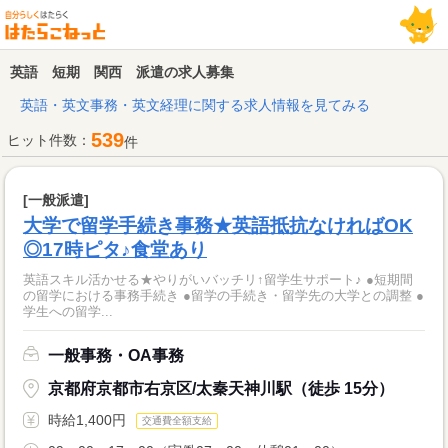
英語 短期 関西 派遣の求人募集
英語・英文事務・英文経理に関する求人情報を見てみる
539
ヒット件数：
件
[一般派遣]
大学で留学手続き事務★英語抵抗なければOK
◎17時ピタ♪食堂あり
英語スキル活かせる★やりがいバッチリ↑留学生サポート♪ ●短期間
の留学における事務手続き ●留学の手続き・留学先の大学との調整 ●
学生への留学...
一般事務・OA事務
京都府京都市右京区/太秦天神川駅（徒歩 15分）
時給1,400円
交通費全額支給