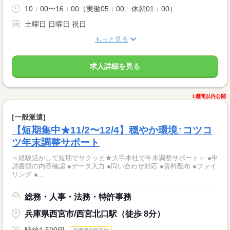
10：00〜16：00（実働05：00、休憩01：00）
土曜日 日曜日 祝日
もっと見る
求人詳細を見る
1週間以内公開
[一般派遣]
【短期集中★11/2〜12/4】穏やか環境↑コツコ
ツ年末調整サポート
＜経験活かして短期でサクッと★大手本社で年末調整サポート＞ ●申
請書類の内容確認 ●データ入力 ●問い合わせ対応 ●資料配布 ●ファイ
リング ●...
総務・人事・法務・特許事務
兵庫県西宮市/西宮北口駅（徒歩 8分）
時給1,500円