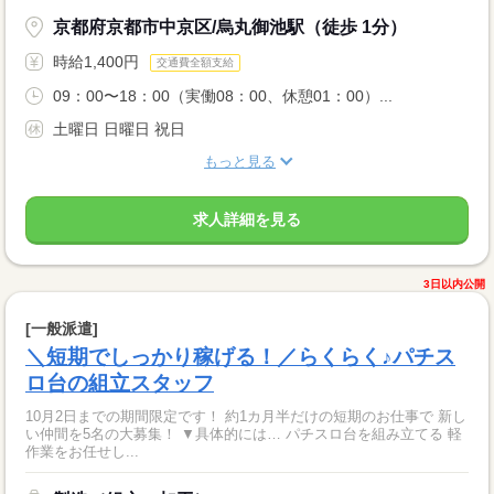
京都府京都市中京区/烏丸御池駅（徒歩 1分）
時給1,400円
交通費全額支給
09：00〜18：00（実働08：00、休憩01：00）...
土曜日 日曜日 祝日
もっと見る
求人詳細を見る
3日以内公開
[一般派遣]
＼短期でしっかり稼げる！／らくらく♪パチス
ロ台の組立スタッフ
10月2日までの期間限定です！ 約1カ月半だけの短期のお仕事で 新し
い仲間を5名の大募集！ ▼具体的には… パチスロ台を組み立てる 軽
作業をお任せし...