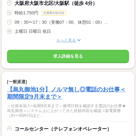
大阪府大阪市北区/大阪駅（徒歩 4分）
時給1,750円
交通費全額支給
09：30〜17：30（実働07：00、休憩01：00）...
土曜日 日曜日 祝日
もっと見る
求人詳細を見る
[一般派遣]
【烏丸御池1分】ノルマ無し◎電話のお仕事＜
期間限定9月末まで＞
＜社保未加入×短期9月末まで＞修理日程を確認する電話のお仕事★
烏丸御池 ○システム上に上がってきた依頼内容を確認 ○架電業務
（約〜50件/日ほど...
コールセンター（テレフォンオペレーター）