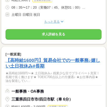
交通費全額支給
08：35〜17：20（実働07：45、休憩01：00）...
土曜日 日曜日 祝日
もっと見る
求人詳細を見る
[一般派遣]
【高時給1600円】貿易会社での一般事務♪嬉し
い土日祝休み#長期
★高時給1600円〜★ 土日祝休み♪ 残業少な目でプライベート充実！
長期で長く働けます★ TOEIC700点以上の方優遇♪ ★お仕事内容★
油を製造してい...
一般事務・OA事務
三重県四日市市/四日市駅（車 6分）
時給1,600円～2,000円
交通費一部支給