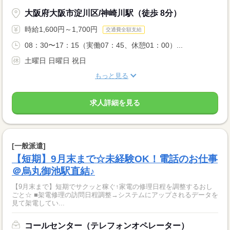
大阪府大阪市淀川区/神崎川駅（徒歩 8分）
時給1,600円～1,700円
交通費全額支給
08：30〜17：15（実働07：45、休憩01：00）...
土曜日 日曜日 祝日
もっと見る
求人詳細を見る
[一般派遣]
【短期】9月末まで☆未経験OK！電話のお仕事
＠烏丸御池駅直結♪
【9月末まで】短期でサクッと稼ぐ↑家電の修理日程を調整するおし
ごと☆ ■架電修理の訪問日程調整→システムにアップされるデータを
見て架電してい...
コールセンター（テレフォンオペレーター）