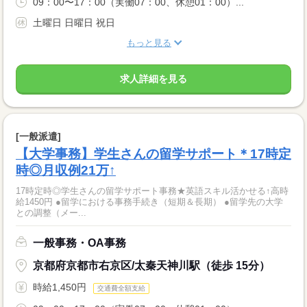
09：00〜17：00（実働07：00、休憩01：00）...
土曜日 日曜日 祝日
もっと見る
求人詳細を見る
[一般派遣]
【大学事務】学生さんの留学サポート＊17時定
時◎月収例21万↑
17時定時◎学生さんの留学サポート事務★英語スキル活かせる↑高時
給1450円 ●留学における事務手続き（短期＆長期） ●留学先の大学
との調整（メー...
一般事務・OA事務
京都府京都市右京区/太秦天神川駅（徒歩 15分）
時給1,450円
交通費全額支給