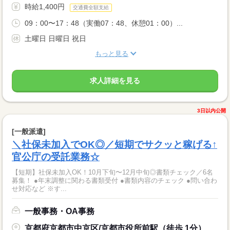
時給1,400円
交通費全額支給
09：00〜17：48（実働07：48、休憩01：00）...
土曜日 日曜日 祝日
もっと見る
求人詳細を見る
3日以内公開
[一般派遣]
＼社保未加入でOK◎／短期でサクッと稼げる↑
官公庁の受託業務☆
【短期】社保未加入OK！10月下旬〜12月中旬◎書類チェック／6名
募集！ ●年末調整に関わる書類受付 ●書類内容のチェック ●問い合わ
せ対応など ※す...
一般事務・OA事務
京都府京都市中京区/京都市役所前駅（徒歩 1分）