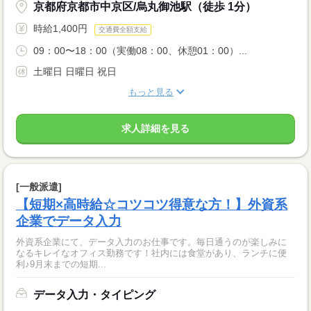
京都府京都市中京区/烏丸御池駅（徒歩 1分）
時給1,400円
交通費全額支給
09：00〜18：00（実働08：00、休憩01：00）...
土曜日 日曜日 祝日
もっと見る
求人詳細を見る
[一般派遣]
【短期×高時給☆コツコツ得意な方！】外資系
企業でデータ入力
外資系企業にて、データ入力のお仕事です。毎日通うのが楽しみに
なるキレイなオフィス勤務です！社内には食堂があり、ランチに便
利♪9月末までの短期...
データ入力・タイピング