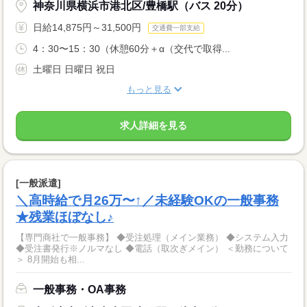
神奈川県横浜市港北区/豊橋駅（バス 20分）
日給14,875円～31,500円
交通費一部支給
4：30〜15：30（休憩60分＋α（交代で取得...
土曜日 日曜日 祝日
もっと見る
求人詳細を見る
[一般派遣]
＼高時給で月26万〜↑／未経験OKの一般事務
★残業ほぼなし♪
【専門商社で一般事務】 ◆受注処理（メイン業務） ◆システム入力
◆受注書発行※ノルマなし ◆電話（取次ぎメイン） ＜勤務について
＞ 8月開始も相...
一般事務・OA事務