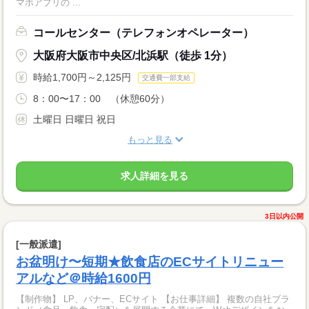
マホアプリの ...
コールセンター（テレフォンオペレーター）
大阪府大阪市中央区/北浜駅（徒歩 1分）
時給1,700円～2,125円
交通費一部支給
8：00〜17：00 （休憩60分）
土曜日 日曜日 祝日
もっと見る
求人詳細を見る
3日以内公開
[一般派遣]
お盆明け〜短期★飲食店のECサイトリニュー
アルなど＠時給1600円
【制作物】 LP、バナー、ECサイト 【お仕事詳細】 複数の自社ブラ