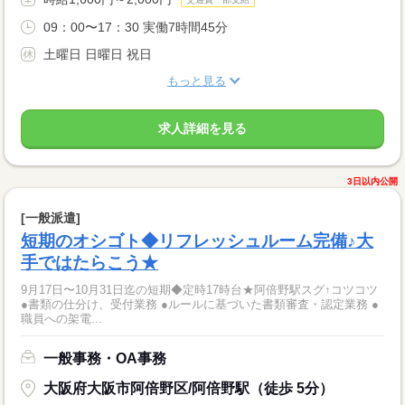
09：00〜17：30 実働7時間45分
土曜日 日曜日 祝日
もっと見る
求人詳細を見る
3日以内公開
[一般派遣]
短期のオシゴト◆リフレッシュルーム完備♪大
手ではたらこう★
9月17日〜10月31日迄の短期◆定時17時台★阿倍野駅スグ↑コツコツ
●書類の仕分け、受付業務 ●ルールに基づいた書類審査・認定業務 ●
職員への架電...
一般事務・OA事務
大阪府大阪市阿倍野区/阿倍野駅（徒歩 5分）