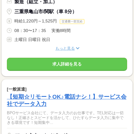
製造（組立・加工）
三重県亀山市/関駅（車 8分）
時給1,220円～1,525円
交通費一部支給
08：30〜17：35 実働8時間
土曜日 日曜日 祝日
もっと見る
求人詳細を見る
[一般派遣]
【短期☆リモートOK♪電話ナシ！】サービス会
社でデータ入力
BPOサービス会社にて、データ入力のお仕事です。TEL対応は一切
なし！正確さとスピードを活かして、ひたすらデータ入力に集中で
きる環境です！短期集中...