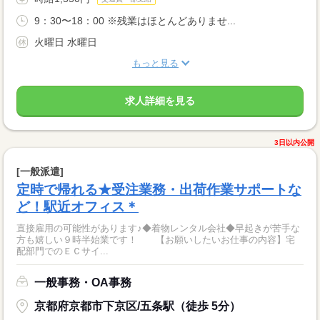
9：30〜18：00 ※残業はほとんどありませ...
火曜日 水曜日
もっと見る
求人詳細を見る
3日以内公開
[一般派遣]
定時で帰れる★受注業務・出荷作業サポートな
ど！駅近オフィス＊
直接雇用の可能性があります♪◆着物レンタル会社◆早起きが苦手な
方も嬉しい９時半始業です！ 【お願いしたいお仕事の内容】宅
配部門でのＥＣサイ...
一般事務・OA事務
京都府京都市下京区/五条駅（徒歩 5分）