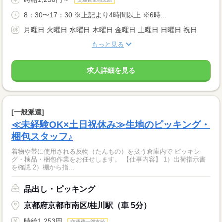
8：30〜17：30 ※上記より4時間以上 ※6時...
月曜日 火曜日 水曜日 木曜日 金曜日 土曜日 日曜日 祝日
もっと見る
求人詳細を見る
[一般派遣]
≪未経験OK×土日祝休み≫生地のピッキング・
梱包スタッフ♪
着物や帯に使用される反物（たんもの）を扱う倉庫内で ピッキン
グ・検品・梱包作業をお任せします。 【仕事内容】 1）出荷指示書
を確認 2）棚から指...
品出し・ピッキング
京都府京都市南区/桂川駅（車 5分）
時給1,253円
交通費一部支給