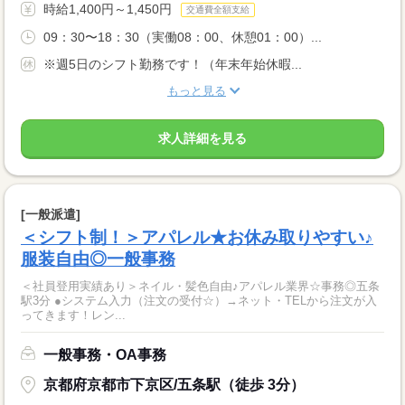
時給1,400円～1,450円
交通費全額支給
09：30〜18：30（実働08：00、休憩01：00）...
※週5日のシフト勤務です！（年末年始休暇...
もっと見る
求人詳細を見る
[一般派遣]
＜シフト制！＞アパレル★お休み取りやすい♪
服装自由◎一般事務
＜社員登用実績あり＞ネイル・髪色自由♪アパレル業界☆事務◎五条
駅3分 ●システム入力（注文の受付☆）→ネット・TELから注文が入
ってきます！レン...
一般事務・OA事務
京都府京都市下京区/五条駅（徒歩 3分）