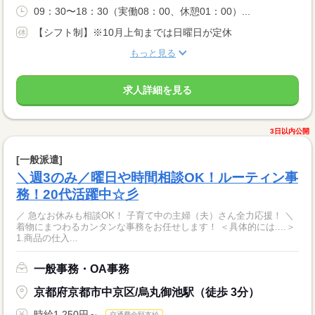
09：30〜18：30（実働08：00、休憩01：00）...
【シフト制】※10月上旬までは日曜日が定休
もっと見る
求人詳細を見る
3日以内公開
[一般派遣]
＼週3のみ／曜日や時間相談OK！ルーティン事
務！20代活躍中☆彡
／ 急なお休みも相談OK！ 子育て中の主婦（夫）さん全力応援！ ＼
着物にまつわるカンタンな事務をお任せします！ ＜具体的には....＞
1.商品の仕入...
一般事務・OA事務
京都府京都市中京区/烏丸御池駅（徒歩 3分）
時給1,250円～
交通費全額支給