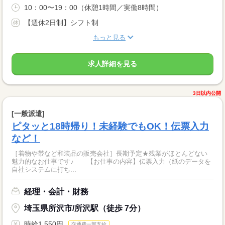
10：00〜19：00（休憩1時間／実働8時間）
【週休2日制】シフト制
もっと見る
求人詳細を見る
3日以内公開
[一般派遣]
ピタッと18時帰り！未経験でもOK！伝票入力
など！
［着物や帯など和装品の販売会社］長期予定★残業がほとんどない
魅力的なお仕事です♪ 【お仕事の内容】伝票入力（紙のデータを
自社システムに打ち...
経理・会計・財務
埼玉県所沢市/所沢駅（徒歩 7分）
時給1,550円
交通費一部支給