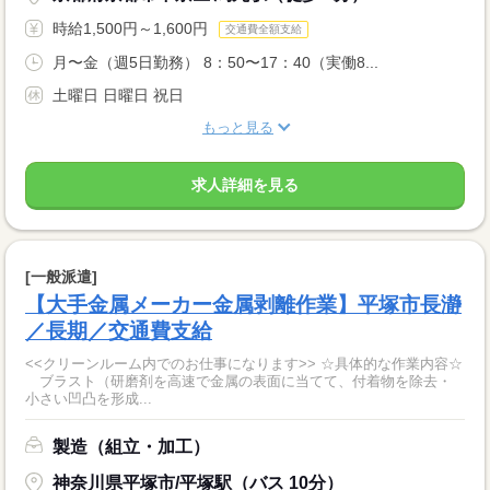
時給1,500円～1,600円
交通費全額支給
月〜金（週5日勤務） 8：50〜17：40（実働8...
土曜日 日曜日 祝日
もっと見る
求人詳細を見る
[一般派遣]
【大手金属メーカー金属剥離作業】平塚市長瀞
／長期／交通費支給
<<クリーンルーム内でのお仕事になります>> ☆具体的な作業内容☆
ブラスト（研磨剤を高速で金属の表面に当てて、付着物を除去・
小さい凹凸を形成...
製造（組立・加工）
神奈川県平塚市/平塚駅（バス 10分）