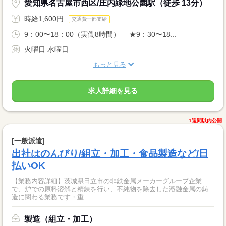
愛知県名古屋市西区/庄内緑地公園駅（徒歩 13分）
時給1,600円
交通費一部支給
9：00〜18：00（実働8時間） ★9：30〜18...
火曜日 水曜日
もっと見る
求人詳細を見る
1週間以内公開
[一般派遣]
出社はのんびり/組立・加工・食品製造など/日
払いOK
【業務内容詳細】茨城県日立市の非鉄金属メーカーグループ企業
で、炉での原料溶解と精錬を行い、不純物を除去した溶融金属の鋳
造に関わる業務です・重...
製造（組立・加工）