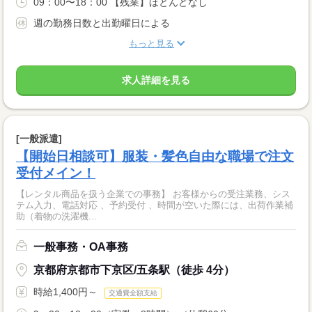
09：00〜18：00 【残業】ほとんどなし
週の勤務日数と出勤曜日による
もっと見る
求人詳細を見る
[一般派遣]
【開始日相談可】服装・髪色自由な職場で注文
受付メイン！
【レンタル商品を扱う企業での事務】 お客様からの受注業務、シス
テム入力、電話対応 、予約受付 、時間が空いた際には、出荷作業補
助（着物の洗濯機...
一般事務・OA事務
京都府京都市下京区/五条駅（徒歩 4分）
時給1,400円～
交通費全額支給