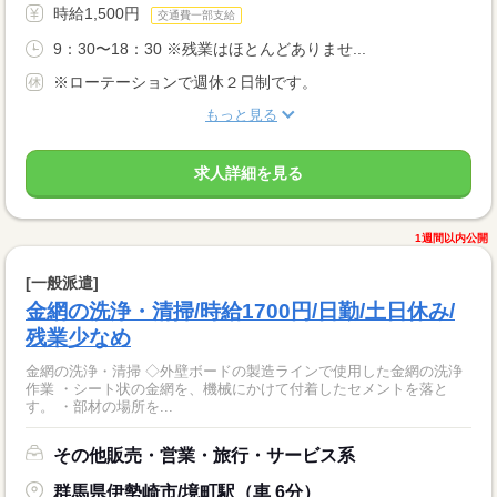
時給1,500円
交通費一部支給
9：30〜18：30 ※残業はほとんどありませ...
※ローテーションで週休２日制です。
もっと見る
求人詳細を見る
1週間以内公開
[一般派遣]
金網の洗浄・清掃/時給1700円/日勤/土日休み/
残業少なめ
金網の洗浄・清掃 ◇外壁ボードの製造ラインで使用した金網の洗浄
作業 ・シート状の金網を、機械にかけて付着したセメントを落と
す。 ・部材の場所を...
その他販売・営業・旅行・サービス系
群馬県伊勢崎市/境町駅（車 6分）