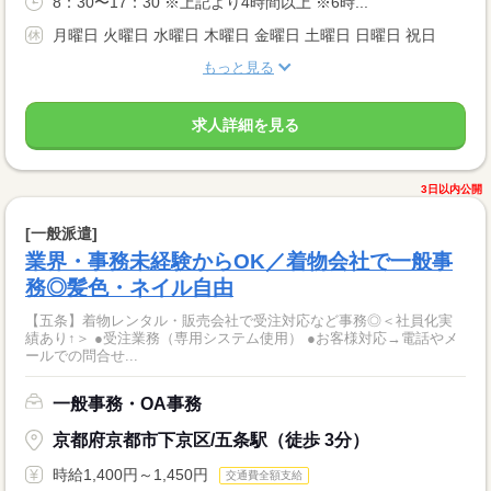
8：30〜17：30 ※上記より4時間以上 ※6時...
月曜日 火曜日 水曜日 木曜日 金曜日 土曜日 日曜日 祝日
もっと見る
求人詳細を見る
3日以内公開
[一般派遣]
業界・事務未経験からOK／着物会社で一般事
務◎髪色・ネイル自由
【五条】着物レンタル・販売会社で受注対応など事務◎＜社員化実
績あり↑＞ ●受注業務（専用システム使用） ●お客様対応→電話やメ
ールでの問合せ...
一般事務・OA事務
京都府京都市下京区/五条駅（徒歩 3分）
時給1,400円～1,450円
交通費全額支給