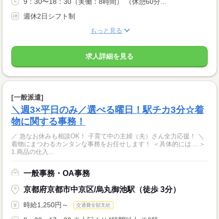
9：30〜18：30（実働：8時間） （休憩60分...
週休2日シフト制
もっと見る
求人詳細を見る
[一般派遣]
＼週3×平日のみ／選べる曜日！駅チカ3分☆着
物に関する事務！
／ 急なお休みも相談OK！ 子育て中の主婦（夫）さん全力応援！ ＼
着物にまつわるカンタンな事務をお任せします！ ＜具体的には....＞
1.商品の仕入...
一般事務・OA事務
京都府京都市中京区/烏丸御池駅（徒歩 3分）
時給1,250円～
交通費全額支給