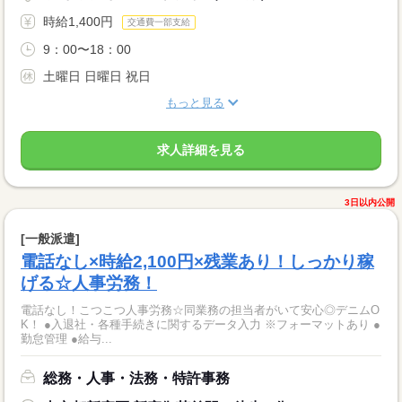
時給1,400円
交通費一部支給
9：00〜18：00
土曜日 日曜日 祝日
もっと見る
求人詳細を見る
3日以内公開
[一般派遣]
電話なし×時給2,100円×残業あり！しっかり稼
げる☆人事労務！
電話なし！こつこつ人事労務☆同業務の担当者がいて安心◎デニムO
K！ ●入退社・各種手続きに関するデータ入力 ※フォーマットあり ●
勤怠管理 ●給与...
総務・人事・法務・特許事務