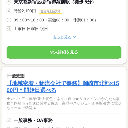
東京都新宿区/新宿御苑前駅（徒歩 5分）
時給2,100円
交通費全額支給
09：00〜18：00（実働08：00、休憩01：00）...
土曜日 日曜日 祝日
もっと見る
求人詳細を見る
[一般派遣]
【地域密着・物流会社で事務】岡崎市北部×15
00円＊開始日選べる
★カジュアル就業OK！髪色・ネイル自由★入力メインのかんたん事
務＊岡崎市 ●配送に関する確認→商品やスケジュールを取引先に電話
やメールで確認 ●...
一般事務・OA事務