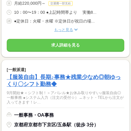
月給220,000円～
交通費一部支給
10：00〜19：00 ●上記時間帯より 実働8...
●定休日：火曜・水曜 ※定休日が祝日の場...
もっと見る
求人詳細を見る
[一般派遣]
【服装自由】長期♪事務★残業少なめ◎朝ゆっ
くり〇シフト勤務◆
9月開始★＜シフト制！＞アパレル★お休み取りやすい♪服装自由◎
一般事務 ●システム入力（注文の受付☆）→ネット・TELから注文が
入ってきます！レ...
一般事務・OA事務
京都府京都市下京区/五条駅（徒歩 3分）