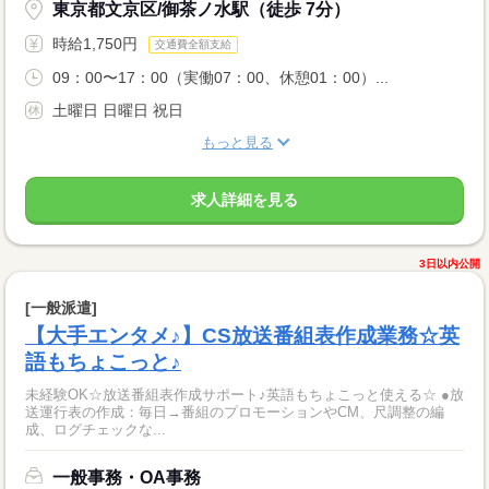
東京都文京区/御茶ノ水駅（徒歩 7分）
時給1,750円
交通費全額支給
09：00〜17：00（実働07：00、休憩01：00）...
土曜日 日曜日 祝日
もっと見る
求人詳細を見る
3日以内公開
[一般派遣]
【大手エンタメ♪】CS放送番組表作成業務☆英
語もちょこっと♪
未経験OK☆放送番組表作成サポート♪英語もちょこっと使える☆ ●放
送運行表の作成：毎日→番組のプロモーションやCM、尺調整の編
成、ログチェックな...
一般事務・OA事務