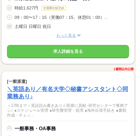
時給1,627円
交通費全額支給
09：00〜17：15（実働07：15、休憩01：00）...
土曜日 日曜日 祝日
もっと見る
求人詳細を見る
1週間以内公開
[一般派遣]
＼英語あり／有名大学◇秘書アシスタント◇同
業務あり♪
＜17時まで＞英語読み書きあり☆医療に貢献↑研究センターで事務ア
シ♪ ●スケジュール管理 ●研究費管理・処理 ●海外出張手続き ●書類
作成・チェッ...
一般事務・OA事務