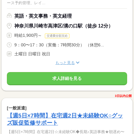
ース予約管理、レイ...
英語・英文事務・英文経理
神奈川県川崎市高津区/溝の口駅（徒歩 12分）
時給1,900円～
交通費全額支給
9：00〜17：30（実働：7時間30分） （休憩6...
土曜日 日曜日 祝日
もっと見る
求人詳細を見る
3日以内公開
[一般派遣]
【週5日×7時間】在宅週2日★未経験OK○グッ
ズ販促監修サポート
【週5日×7時間】在宅週2日☆未経験OK◆長期♪英語事務★朝遅め〜