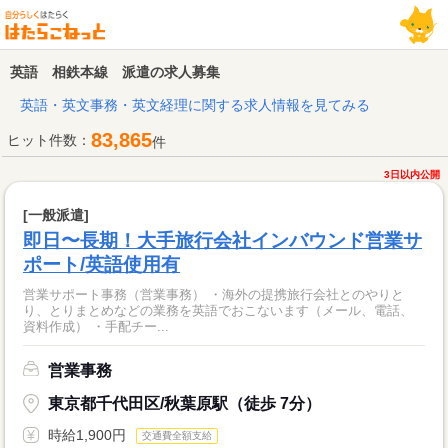
英語 相鉄本線 派遣の求人募集
英語・英文事務・英文経理に関する求人情報を見てみる
83,865
ヒット件数：
件
3日以内公開
[一般派遣]
即日〜長期！大手旅行会社インバウンド営業サ
ポート/英語使用有
営業サポート事務（営業事務） ・海外の提携旅行会社とのやりと
り、とりまとめなどの業務を英語でおこないます（メール、電話、
資料作成） ・手配チー...
営業事務
東京都千代田区/秋葉原駅（徒歩 7分）
時給1,900円
交通費全額支給