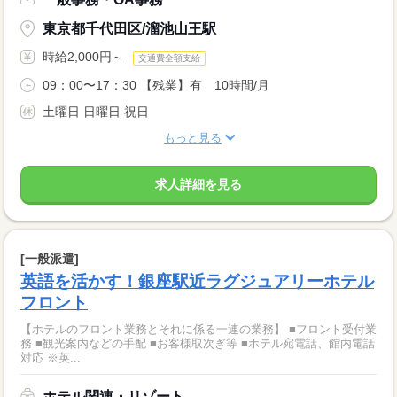
東京都千代田区/溜池山王駅
時給2,000円～
交通費全額支給
09：00〜17：30 【残業】有 10時間/月
土曜日 日曜日 祝日
もっと見る
求人詳細を見る
[一般派遣]
英語を活かす！銀座駅近ラグジュアリーホテル
フロント
【ホテルのフロント業務とそれに係る一連の業務】 ■フロント受付業
務 ■観光案内などの手配 ■お客様取次ぎ等 ■ホテル宛電話、館内電話
対応 ※英...
ホテル関連・リゾート