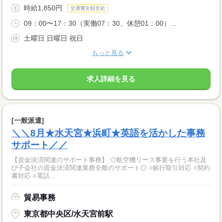
時給1,850円
交通費全額支給
09：00〜17：30（実働07：30、休憩01：00）...
土曜日 日曜日 祝日
もっと見る
求人詳細を見る
[一般派遣]
＼＼8月★水天宮★浜町★英語を活かした事務
サポート／／
【資金決済関連のサポート事務】 ◎航空機リース事業を行う本社及
び子会社の資金決済関連業務全般のサポート◎ ○銀行取引対応 ○契約
書対応 ○電話...
貿易事務
東京都中央区/水天宮前駅