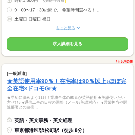
時給1,800円
交通費一部支給
9：00〜17：30の間で、 希望時間選べる！ ...
土曜日 日曜日 祝日
もっと見る
求人詳細を見る
3日以内公開
[一般派遣]
★英語使用率90％！在宅率は90％以上♪ほぼ完
全在宅×ドコモGr★
★早めに決めよう11月！業務全体の90％が英語使用★英語使いたい
方ぜひ♪ ●通信工事の日程の調整（メール/英語対応） ●営業担当や関
連部署との連携...
英語・英文事務・英文経理
東京都港区/浜松町駅（徒歩 8分）