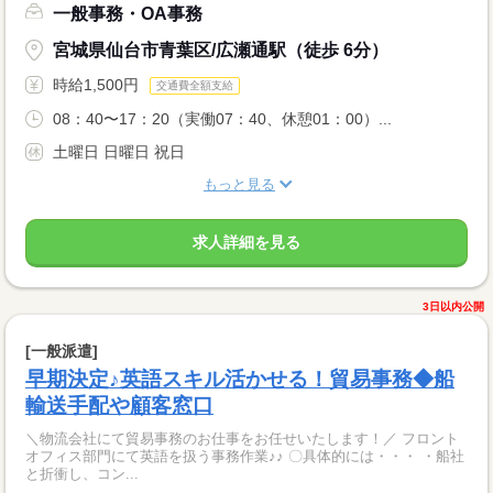
一般事務・OA事務
宮城県仙台市青葉区/広瀬通駅（徒歩 6分）
時給1,500円
交通費全額支給
08：40〜17：20（実働07：40、休憩01：00）...
土曜日 日曜日 祝日
もっと見る
求人詳細を見る
3日以内公開
[一般派遣]
早期決定♪英語スキル活かせる！貿易事務◆船
輸送手配や顧客窓口
＼物流会社にて貿易事務のお仕事をお任せいたします！／ フロント
オフィス部門にて英語を扱う事務作業♪♪ 〇具体的には・・・ ・船社
と折衝し、コン...