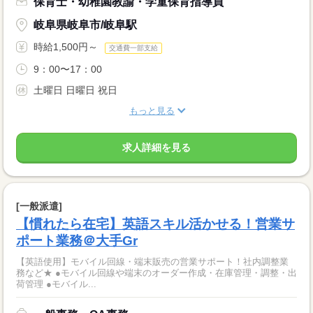
保育士・幼稚園教諭・学童保育指導員
岐阜県岐阜市/岐阜駅
時給1,500円～
交通費一部支給
9：00〜17：00
土曜日 日曜日 祝日
もっと見る
求人詳細を見る
[一般派遣]
【慣れたら在宅】英語スキル活かせる！営業サ
ポート業務＠大手Gr
【英語使用】モバイル回線・端末販売の営業サポート！社内調整業
務など★ ●モバイル回線や端末のオーダー作成・在庫管理・調整・出
荷管理 ●モバイル...