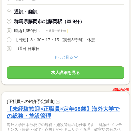
通訳・翻訳
群馬県藤岡市/北藤岡駅（車 9分）
時給1,650円～
交通費一部支給
【日勤】8：30〜17：15（実働8時間） 休憩...
土曜日 日曜日
もっと見る
求人詳細を見る
3日以内公開
[正社員への紹介予定派遣]
?
【未経験歓迎×正職員×定年68歳】海外大学で
の総務・施設管理
海外大学日本分校での総務・施設管理のお仕事です。 建物のメンテ
ナンス（修繕・保守・点検）やセキュリティ管理、教室や共有スペ