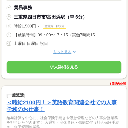
貿易事務
三重県四日市市/富田浜駅（車 6分）
時給1,500円～
交通費一部支給
【就業時間】09：00〜17：15（実働7時間15...
土曜日 日曜日 祝日
もっと見る
求人詳細を見る
3日以内公開
[一般派遣]
＜時給2100円！＞英語教育関連会社での人事
労務のお仕事！
給与計算を中心に、社会保険手続きや勤怠管理などの人事労務業務
を担当いただきます！ 入退社・産休育休・傷病に伴う社会保険手続
き、住民税関連業務...