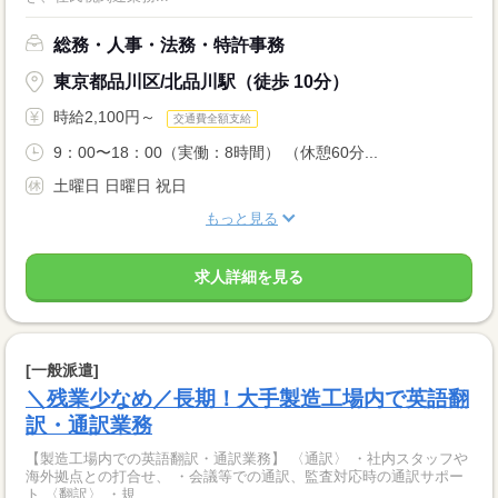
総務・人事・法務・特許事務
東京都品川区/北品川駅（徒歩 10分）
時給2,100円～
交通費全額支給
9：00〜18：00（実働：8時間） （休憩60分...
土曜日 日曜日 祝日
もっと見る
求人詳細を見る
[一般派遣]
＼残業少なめ／長期！大手製造工場内で英語翻
訳・通訳業務
【製造工場内での英語翻訳・通訳業務】 〈通訳〉 ・社内スタッフや
海外拠点との打合せ、 ・会議等での通訳、監査対応時の通訳サポー
ト 〈翻訳〉 ・規...