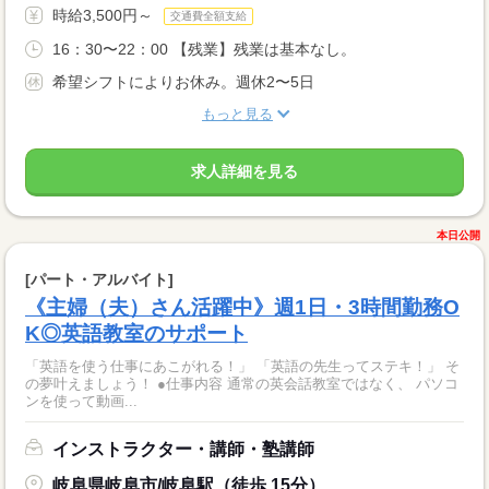
時給3,500円～
交通費全額支給
16：30〜22：00 【残業】残業は基本なし。
希望シフトによりお休み。週休2〜5日
もっと見る
求人詳細を見る
本日公開
[パート・アルバイト]
《主婦（夫）さん活躍中》週1日・3時間勤務O
K◎英語教室のサポート
「英語を使う仕事にあこがれる！」 「英語の先生ってステキ！」 そ
の夢叶えましょう！ ●仕事内容 通常の英会話教室ではなく、 パソコ
ンを使って動画...
インストラクター・講師・塾講師
岐阜県岐阜市/岐阜駅（徒歩 15分）