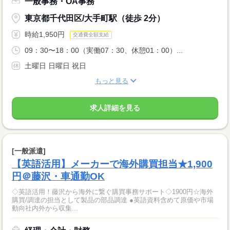
一般事務・OA事務
東京都千代田区/大手町駅（徒歩 2分）
時給1,950円
交通費全額支給
09：30〜18：00（実働07：30、休憩01：00）...
土曜日 日曜日 祝日
もっと見る
求人詳細を見る
[一般派遣]
【英語活用】メーカーで海外購買担当★1,900
円＠藤沢・車通勤OK
◇英語活用！藤沢から海外に繋ぐ購買事務サポート◇1900円☆海外
購買/調達の担当として製品の部品調達 ●英語資料含めて原価や市場
動向社内外から収集...