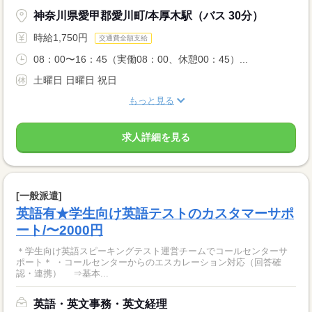
神奈川県愛甲郡愛川町/本厚木駅（バス 30分）
時給1,750円
交通費全額支給
08：00〜16：45（実働08：00、休憩00：45）...
土曜日 日曜日 祝日
もっと見る
求人詳細を見る
[一般派遣]
英語有★学生向け英語テストのカスタマーサポ
ート/〜2000円
＊学生向け英語スピーキングテスト運営チームでコールセンターサ
ポート＊ ・コールセンターからのエスカレーション対応（回答確
認・連携） ⇒基本...
英語・英文事務・英文経理