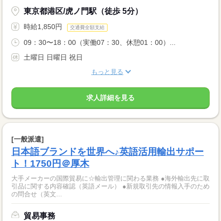
東京都港区/虎ノ門駅（徒歩 5分）
時給1,850円
交通費全額支給
09：30〜18：00（実働07：30、休憩01：00）...
土曜日 日曜日 祝日
もっと見る
求人詳細を見る
[一般派遣]
日本語ブランドを世界へ♪英語活用輸出サポー
ト！1750円＠厚木
大手メーカーの国際貿易に☆輸出管理に関わる業務 ●海外輸出先に取
引品に関する内容確認（英語メール） ●新規取引先の情報入手のため
の問合せ（英文...
貿易事務