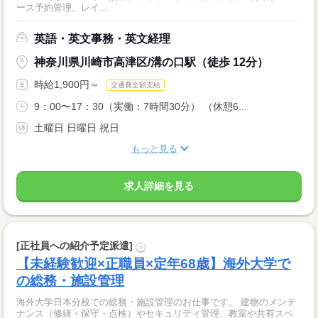
ース予約管理、レイ...
英語・英文事務・英文経理
神奈川県川崎市高津区/溝の口駅（徒歩 12分）
時給1,900円～
交通費全額支給
9：00〜17：30（実働：7時間30分） （休憩6...
土曜日 日曜日 祝日
もっと見る
求人詳細を見る
[正社員への紹介予定派遣]
?
【未経験歓迎×正職員×定年68歳】海外大学で
の総務・施設管理
海外大学日本分校での総務・施設管理のお仕事です。 建物のメンテ
ナンス（修繕・保守・点検）やセキュリティ管理、教室や共有スペ