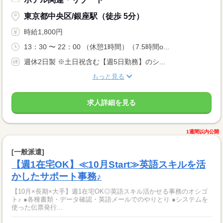
東京都中央区/銀座駅（徒歩 5分）
時給1,800円
13：30 〜 22：00 （休憩1時間）（7.5時間o...
週休2日製 ※土日祝含む【週5日勤務】のシ...
もっと見る
求人詳細を見る
1週間以内公開
[一般派遣]
【週1在宅OK】≪10月Start≫英語スキルを活
かしたサポート事務♪
【10月×長期×大手】週1在宅OK◎英語スキル活かせる事務のオシゴ
ト♪ ●各種書類・データ確認・英語メールでのやりとり ●システムを
使った伝票発行...