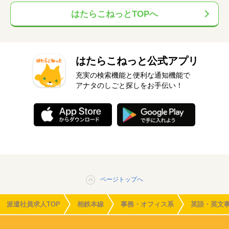
はたらこねっとTOPへ
はたらこねっと公式アプリ
充実の検索機能と便利な通知機能で
アナタのしごと探しをお手伝い！
ページトップへ
派遣社員求人TOP
相鉄本線
事務・オフィス系
英語・英文