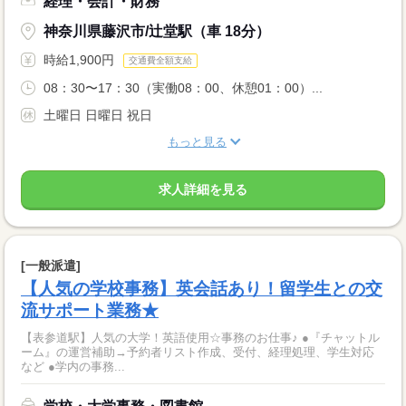
経理・会計・財務
神奈川県藤沢市/辻堂駅（車 18分）
時給1,900円
交通費全額支給
08：30〜17：30（実働08：00、休憩01：00）...
土曜日 日曜日 祝日
もっと見る
求人詳細を見る
[一般派遣]
【人気の学校事務】英会話あり！留学生との交
流サポート業務★
【表参道駅】人気の大学！英語使用☆事務のお仕事♪ ●『チャットル
ーム』の運営補助→予約者リスト作成、受付、経理処理、学生対応
など ●学内の事務...