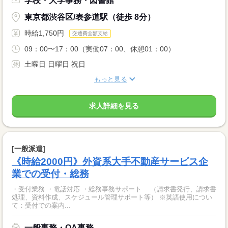
学校・大学事務・図書館
東京都渋谷区/表参道駅（徒歩 8分）
時給1,750円
交通費全額支給
09：00〜17：00（実働07：00、休憩01：00）
土曜日 日曜日 祝日
もっと見る
求人詳細を見る
[一般派遣]
《時給2000円》外資系大手不動産サービス企
業での受付・総務
・受付業務 ・電話対応 ・総務事務サポート （請求書発行、請求書
処理、資料作成、スケジュール管理サポート等） ※英語使用につい
て：受付での案内...
一般事務・OA事務