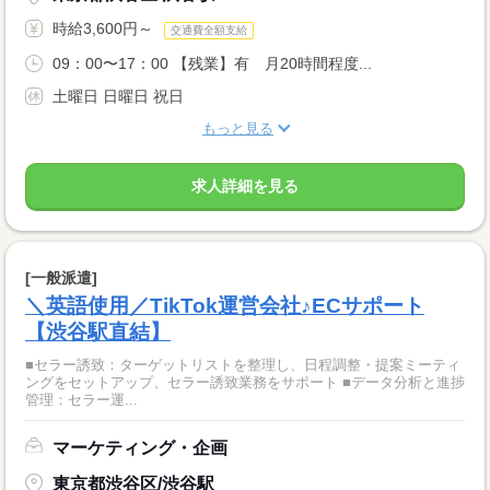
時給3,600円～
交通費全額支給
09：00〜17：00 【残業】有 月20時間程度...
土曜日 日曜日 祝日
もっと見る
求人詳細を見る
[一般派遣]
＼英語使用／TikTok運営会社♪ECサポート
【渋谷駅直結】
■セラー誘致：ターゲットリストを整理し、日程調整・提案ミーティ
ングをセットアップ、セラー誘致業務をサポート ■データ分析と進捗
管理：セラー運...
マーケティング・企画
東京都渋谷区/渋谷駅