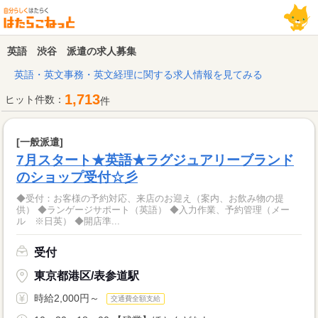
英語 渋谷 派遣の求人募集
英語・英文事務・英文経理に関する求人情報を見てみる
1,713
ヒット件数：
件
[一般派遣]
7月スタート★英語★ラグジュアリーブランド
のショップ受付☆彡
◆受付：お客様の予約対応、来店のお迎え（案内、お飲み物の提
供） ◆ランゲージサポート（英語） ◆入力作業、予約管理（メー
ル ※日英） ◆開店準...
受付
東京都港区/表参道駅
時給2,000円～
交通費全額支給