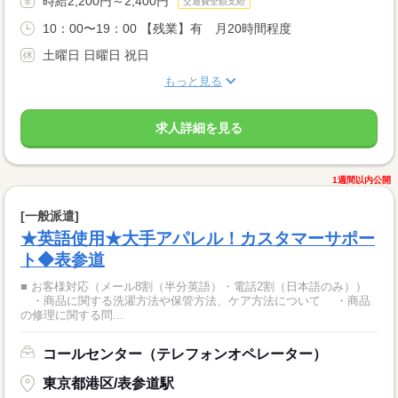
時給2,200円～2,400円
交通費全額支給
10：00〜19：00 【残業】有 月20時間程度
土曜日 日曜日 祝日
もっと見る
求人詳細を見る
1週間以内公開
[一般派遣]
★英語使用★大手アパレル！カスタマーサポー
ト◆表参道
■ お客様対応（メール8割（半分英語）・電話2割（日本語のみ））
・商品に関する洗濯方法や保管方法、ケア方法について ・商品
の修理に関する問...
コールセンター（テレフォンオペレーター）
東京都港区/表参道駅