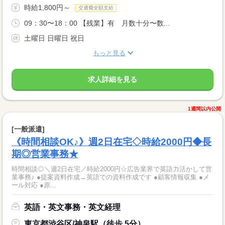
時給1,800円～
交通費全額支給
09：30〜18：00 【残業】有 月数十分〜数...
土曜日 日曜日 祝日
もっと見る
求人詳細を見る
1週間以内公開
[一般派遣]
《時間相談OK♪》週2日在宅◇時給2000円◆長
期◎営業事務★
時間相談◎＼週2日在宅／時給2000円☆広告業界で英語力活かして営
業事務♪ ●提案資料作成→英語での資料作成です ●顧客情報収集 ●メ
ール対応 ●原...
英語・英文事務・英文経理
東京都渋谷区/神泉駅（徒歩 5分）