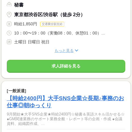
秘書
東京都渋谷区/渋谷駅（徒歩 2分）
時給1,850円
交通費全額支給
10：00〜19：00（実働08：00、休憩01：00）...
土曜日 日曜日 祝日
もっと見る
求人詳細を見る
[一般派遣]
【時給2400円】大手SNS企業☆長期♪事務のお
仕事◎朝ゆっくり
9月開始★大手SNS企業★時給2400円☆秘書＆英語スキル活かせる☆
●GM関連業務のサポート業務全般・レポート等の企画・作成 ●会議
資料、組織図作成、...