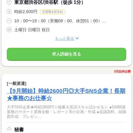
東京都渋谷区/渋谷駅（徒歩 1分）
時給2,600円
交通費全額支給
10：00〜19：00（実働08：00、休憩01：00）...
土曜日 日曜日 祝日
もっと見る
求人詳細を見る
3日以内公開
[一般派遣]
【9月開始】時給2600円◎大手SNS企業！長期
★事務のお仕事☆
大手SNS企業★時給2600円☆秘書＆英語スキル活かせる☆ ●GM関連
業務のサポート業務全般・レポート等の企画・作成 ●会議資料、組織
図作成、プレゼン...
秘書