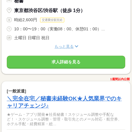
秘書
東京都渋谷区/渋谷駅（徒歩 1分）
時給2,600円
交通費全額支給
10：00〜19：00（実働08：00、休憩01：00）...
土曜日 日曜日 祝日
もっと見る
求人詳細を見る
1週間以内公開
[一般派遣]
＼完全在宅／秘書未経験OK★人気業界でのキ
ャリアチェンジ♪
★ゲーム・アプリ開発★社長秘書！スケジュール調整や手配な
ど！・スケジュール調整・管理・取引先とのメール対応・航空券、
ホテル手配・経費精算・総...