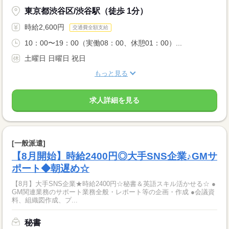
東京都渋谷区/渋谷駅（徒歩 1分）
時給2,600円
交通費全額支給
10：00〜19：00（実働08：00、休憩01：00）...
土曜日 日曜日 祝日
もっと見る
求人詳細を見る
[一般派遣]
【8月開始】時給2400円◎大手SNS企業♪GMサ
ポート◆朝遅め☆
【8月】大手SNS企業★時給2400円☆秘書＆英語スキル活かせる☆ ●
GM関連業務のサポート業務全般・レポート等の企画・作成 ●会議資
料、組織図作成、プ...
秘書