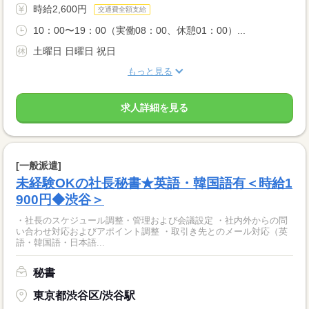
時給2,600円
交通費全額支給
10：00〜19：00（実働08：00、休憩01：00）...
土曜日 日曜日 祝日
もっと見る
求人詳細を見る
[一般派遣]
未経験OKの社長秘書★英語・韓国語有＜時給1
900円◆渋谷＞
・社長のスケジュール調整・管理および会議設定 ・社内外からの問
い合わせ対応およびアポイント調整 ・取引き先とのメール対応（英
語・韓国語・日本語...
秘書
東京都渋谷区/渋谷駅