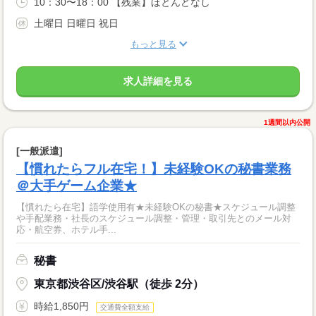
10：30〜18：00 【残業】ほとんどなし
土曜日 日曜日 祝日
もっと見る
求人詳細を見る
1週間以内公開
[一般派遣]
【慣れたらフル在宅！】未経験OKの秘書業務
＠大手ゲーム企業★
【慣れたら在宅】語学使用有★未経験OKの秘書★スケジュール調整
や手配業務・社長のスケジュール調整・管理・取引先とのメール対
応・航空券、ホテル手...
秘書
東京都渋谷区/渋谷駅（徒歩 2分）
時給1,850円
交通費全額支給