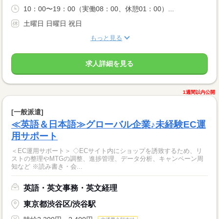
10：00〜19：00（実働08：00、休憩01：00）...
土曜日 日曜日 祝日
もっと見る
求人詳細を見る
1週間以内公開
[一般派遣]
≪英語＆日本語≫グローバル企業♪未経験EC運
用サポート
＜EC運用サポート＞ ◇ECサイト内にショップを誘致するため、リ
ストの整理やMTGの調整、進捗管理、データ分析、キャンペーン周
知など ※読み書き・会...
英語・英文事務・英文経理
東京都渋谷区/渋谷駅