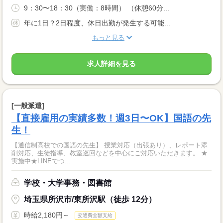
9：30〜18：30（実働：8時間） （休憩60分...
年に1日？2日程度、休日出勤が発生する可能...
もっと見る
求人詳細を見る
[一般派遣]
【直接雇用の実績多数！週3日〜OK】国語の先
生！
【通信制高校での国語の先生】 授業対応（出張あり）、レポート添
削対応、生徒指導、教室巡回などを中心にご対応いただきます。 ★
実施中★LINEでつ...
学校・大学事務・図書館
埼玉県所沢市/東所沢駅（徒歩 12分）
時給2,180円～
交通費全額支給