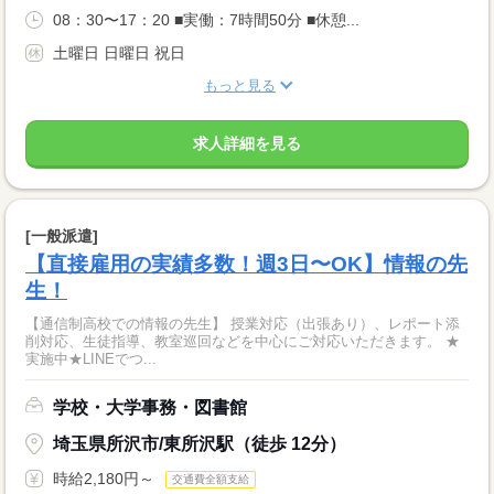
08：30〜17：20 ■実働：7時間50分 ■休憩...
土曜日 日曜日 祝日
もっと見る
求人詳細を見る
[一般派遣]
【直接雇用の実績多数！週3日〜OK】情報の先
生！
【通信制高校での情報の先生】 授業対応（出張あり）、レポート添
削対応、生徒指導、教室巡回などを中心にご対応いただきます。 ★
実施中★LINEでつ...
学校・大学事務・図書館
埼玉県所沢市/東所沢駅（徒歩 12分）
時給2,180円～
交通費全額支給