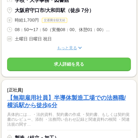
学校・大学事務・図書館
大阪府守口市/大和田駅（徒歩 7分）
時給1,700円
交通費全額支給
08：50〜17：50（実働08：00、休憩01：00）...
土曜日 日曜日 祝日
もっと見る
求人詳細を見る
[正社員]
【無期雇用社員】半導体製造工場での法務職/
横浜駅から徒歩6分
具体的には… ・法的資料、契約書の作成 ・契約書、もしくは契約覚
書のレビュー、添削 ・法務問い合わせ記録と関連資料の検閲 ・関連
法規の関す...
製造（組立・加工）