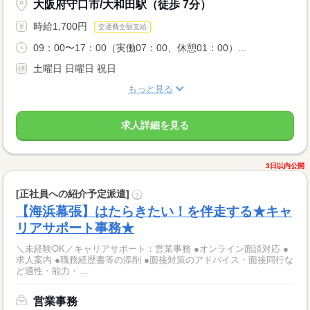
大阪府守口市/大和田駅（徒歩 7分）
時給1,700円
交通費全額支給
09：00〜17：00（実働07：00、休憩01：00）...
土曜日 日曜日 祝日
もっと見る
求人詳細を見る
3日以内公開
[正社員への紹介予定派遣]
?
【海浜幕張】はたらきたい！を伴走する★キャ
リアサポート事務★
＼未経験OK／キャリアサポート：営業事務 ●オンライン面談対応 ●
求人案内 ●職務経歴書等の添削 ●面接対策のアドバイス・面接同行な
ど適性・能力・...
営業事務