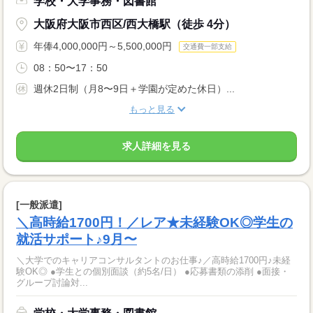
学校・大学事務・図書館
大阪府大阪市西区/西大橋駅（徒歩 4分）
年俸4,000,000円～5,500,000円
交通費一部支給
08：50〜17：50
週休2日制（月8〜9日＋学園が定めた休日）...
もっと見る
求人詳細を見る
[一般派遣]
＼高時給1700円！／レア★未経験OK◎学生の
就活サポート♪9月〜
＼大学でのキャリアコンサルタントのお仕事♪／高時給1700円♪未経
験OK◎ ●学生との個別面談（約5名/日） ●応募書類の添削 ●面接・
グループ討論対...