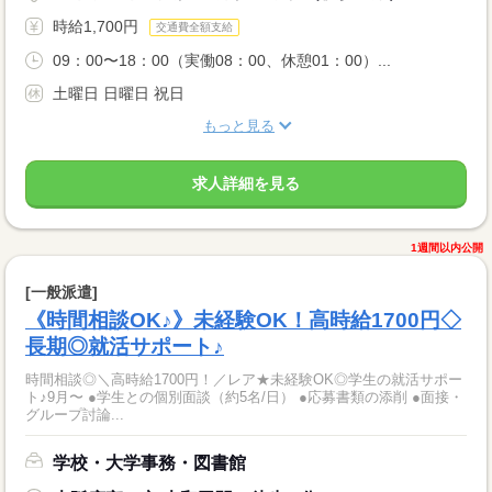
時給1,700円
交通費全額支給
09：00〜18：00（実働08：00、休憩01：00）...
土曜日 日曜日 祝日
もっと見る
求人詳細を見る
1週間以内公開
[一般派遣]
《時間相談OK♪》未経験OK！高時給1700円◇
長期◎就活サポート♪
時間相談◎＼高時給1700円！／レア★未経験OK◎学生の就活サポー
ト♪9月〜 ●学生との個別面談（約5名/日） ●応募書類の添削 ●面接・
グループ討論...
学校・大学事務・図書館