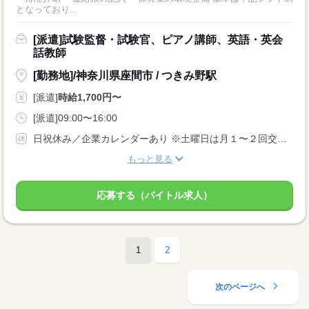
となっており...
[派遣]試験監督・試験官、ピアノ講師、英語・英会
話教師
[勤務地]/神奈川県座間市 / つきみ野駅
[派遣]
時給1,700円〜
[派遣]09:00〜16:00
日祝休み／企業カレンダーあり ※土曜日は月１〜２回交替で出勤の場合あり
もっと見る
応募する（バイトル求人）
1
2
次のページへ