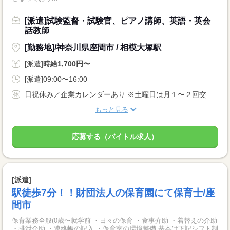
[派遣]試験監督・試験官、ピアノ講師、英語・英会
話教師
[勤務地]/神奈川県座間市 / 相模大塚駅
[派遣]
時給1,700円〜
[派遣]09:00〜16:00
日祝休み／企業カレンダーあり ※土曜日は月１〜２回交替で出勤の場合あり
もっと見る
応募する（バイトル求人）
[派遣]
駅徒歩7分！！財団法人の保育園にて保育士/座
間市
保育業務全般(0歳〜就学前 ・日々の保育 ・食事介助 ・着替えの介助
・排泄介助 ・連絡帳の記入 ・保育室の環境整備 基本は下記シフト制