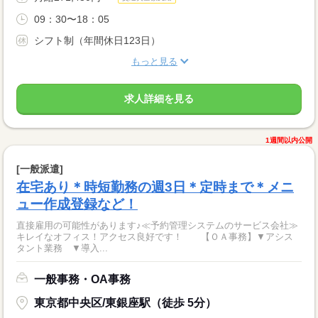
09：30〜18：05
シフト制（年間休日123日）
もっと見る
求人詳細を見る
1週間以内公開
[一般派遣]
在宅あり＊時短勤務の週3日＊定時まで＊メニ
ュー作成登録など！
直接雇用の可能性があります♪≪予約管理システムのサービス会社≫
キレイなオフィス！アクセス良好です！ 【ＯＡ事務】▼アシス
タント業務 ▼導入...
一般事務・OA事務
東京都中央区/東銀座駅（徒歩 5分）