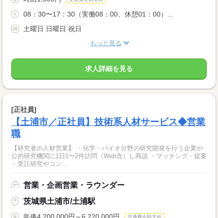
08：30〜17：30（実働08：00、休憩01：00）...
土曜日 日曜日 祝日
もっと見る
求人詳細を見る
[正社員]
【土浦市／正社員】技術系人材サービス◆営業
職
【研究者の人材営業】 ・化学・バイオ分野の研究開発を行う企業や
公的研究機関に1日1〜2件訪問（Web含）し商談 ・マッチング・提案
・受託研究やコン...
営業・企画営業・ラウンダー
茨城県土浦市/土浦駅
年俸4,200,000円～6,220,000円
交通費全額支給