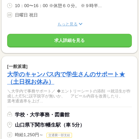
10：00〜16：00 ※休憩６０分。 ※９時半...
日曜日 祝日
もっと見る
求人詳細を見る
[一般派遣]
大学のキャンパス内で学生さんのサポート★
（土日祝お休み）
＼大学内で事務サポート／ ◆エントリーシートの添削 ⇒就活生が作
成したESに誤字脱字が無いか、 アピール内容を改善したり、
選考通過率を上げ...
学校・大学事務・図書館
山口県下関市/幡生駅（車 5分）
時給1,250円～
交通費一部支給