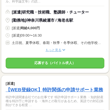
ル、科学論文等）の読...
[派遣]研究職・技術職、塾講師・チューター
[勤務地]/神奈川県綾瀬市 / 海老名駅
[派遣]
時給4,000円
[派遣]09:00〜16:30
土日祝、夏季休暇、春期・秋季・冬季休暇、その他学校指定休日 ※出勤予定表による
もっと見る
応募する（バイトル求人）
[派遣]
【WEB登録OK】特許関係の申請サポート業務
特許申請関連会社でのお仕事です 特許申請サポート業務 ・知的財産
権を特許庁に申請する ・海外との取引があるため、英語での対応(添
削ができる程度 ...