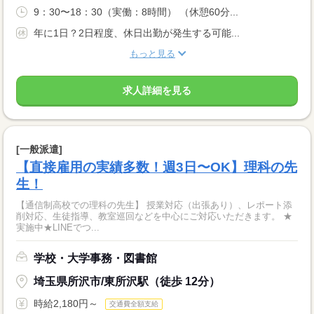
9：30〜18：30（実働：8時間） （休憩60分...
年に1日？2日程度、休日出勤が発生する可能...
もっと見る
求人詳細を見る
[一般派遣]
【直接雇用の実績多数！週3日〜OK】理科の先
生！
【通信制高校での理科の先生】 授業対応（出張あり）、レポート添
削対応、生徒指導、教室巡回などを中心にご対応いただきます。 ★
実施中★LINEでつ...
学校・大学事務・図書館
埼玉県所沢市/東所沢駅（徒歩 12分）
時給2,180円～
交通費全額支給