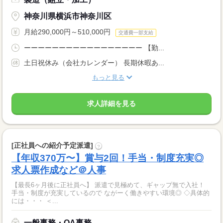
神奈川県横浜市神奈川区
月給290,000円～510,000円
交通費一部支給
ーーーーーーーーーーーーーーーーー 【勤...
土日祝休み（会社カレンダー） 長期休暇あ...
もっと見る
求人詳細を見る
[正社員への紹介予定派遣]
?
【年収370万〜】賞与2回！手当・制度充実◎
求人票作成など＠人事
【最長6ヶ月後に正社員へ】 派遣で見極めて、ギャップ無で入社！
手当・制度が充実しているので ながーく働きやすい環境◎ ◇具体的
には・・・ ＜...
一般事務・OA事務