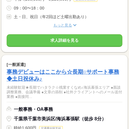
09：00〜18：00
土・日、祝日（年2回ほど土曜出勤あり）
もっと見る
求人詳細を見る
[一般派遣]
事務デビューはここから☆長期○サポート事務
◆土日祝休み♪
未経験歓迎★長期でハタラク☆残業すくなめ♪海浜幕張エリア ●面談
調整業務、会議準備 ●文章の添削 ●社外クライアントへのメール送付
業務 ●面接同...
一般事務・OA事務
千葉県千葉市美浜区/海浜幕張駅（徒歩 8分）
時給1,600円
交通費全額支給