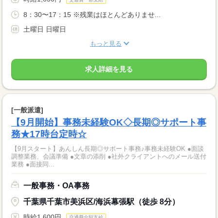
8：30〜17：15 ※残業はほとんどありませ...
土曜日 日曜日
もっと見る
求人詳細を見る
[一般派遣]
【9月開始】事務未経験OK◇長期◎サポート事
務★17時台定時☆
【9月スタート】あんしん長期◎サポート事務♪事務未経験OK ●面談
調整業務、会議準備 ●文章の添削 ●社外クライアントへのメール送付
業務 ●面接同...
一般事務・OA事務
千葉県千葉市美浜区/海浜幕張駅（徒歩 8分）
時給1,600円
交通費全額支給