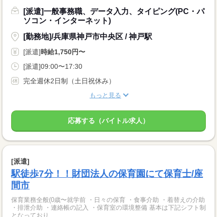
[派遣]一般事務職、データ入力、タイピング(PC・パ
ソコン・インターネット)
[勤務地]/兵庫県神戸市中央区 / 神戸駅
[派遣]
時給1,750円〜
[派遣]09:00〜17:30
完全週休2日制（土日祝休み）
もっと見る
応募する（バイトル求人）
[派遣]
駅徒歩7分！！財団法人の保育園にて保育士/座
間市
保育業務全般(0歳〜就学前 ・日々の保育 ・食事介助 ・着替えの介助
・排泄介助 ・連絡帳の記入 ・保育室の環境整備 基本は下記シフト制
となっており...