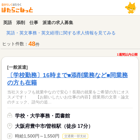
英語 添削 仕事 派遣の求人募集
英語・英文事務・英文経理に関する求人情報を見てみる
48
ヒット件数：
件
1週間以内公開
[一般派遣]
〔学校勤務〕16時まで■添削業務など■同業務
の方も在籍
当社スタッフも就業中なので安心！長期の就業をご希望の方にオス
スメです！ 【お願いしたいお仕事の内容】授業用の文章・論文
のチェック、語句の追...
学校・大学事務・図書館
大阪府豊中市/曽根駅（徒歩 17分）
時給1,500円～1,550円
交通費一部支給