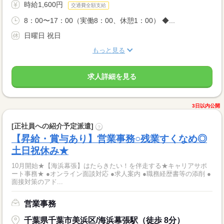
時給1,600円
交通費全額支給
8：00〜17：00（実働8：00、休憩1：00） ◆...
日曜日 祝日
もっと見る
求人詳細を見る
3日以内公開
[正社員への紹介予定派遣]
?
【昇給・賞与あり】営業事務○残業すくなめ◎
土日祝休み★
10月開始★【海浜幕張】はたらきたい！を伴走する★キャリアサポ
ート事務★ ●オンライン面談対応 ●求人案内 ●職務経歴書等の添削 ●
面接対策のアド...
営業事務
千葉県千葉市美浜区/海浜幕張駅（徒歩 8分）