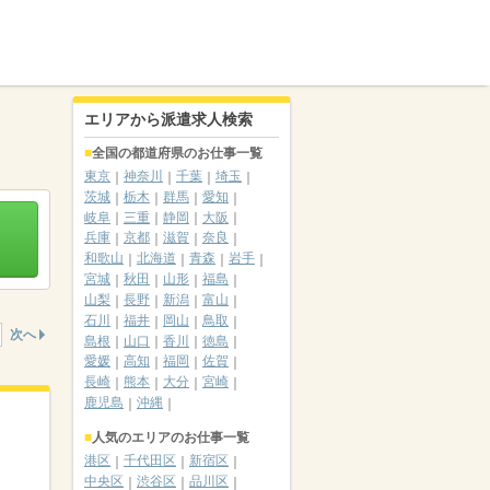
エリアから派遣求人検索
全国の都道府県のお仕事一覧
東京
神奈川
千葉
埼玉
茨城
栃木
群馬
愛知
岐阜
三重
静岡
大阪
兵庫
京都
滋賀
奈良
和歌山
北海道
青森
岩手
宮城
秋田
山形
福島
山梨
長野
新潟
富山
石川
福井
岡山
鳥取
次へ
島根
山口
香川
徳島
愛媛
高知
福岡
佐賀
長崎
熊本
大分
宮崎
鹿児島
沖縄
人気のエリアのお仕事一覧
港区
千代田区
新宿区
中央区
渋谷区
品川区