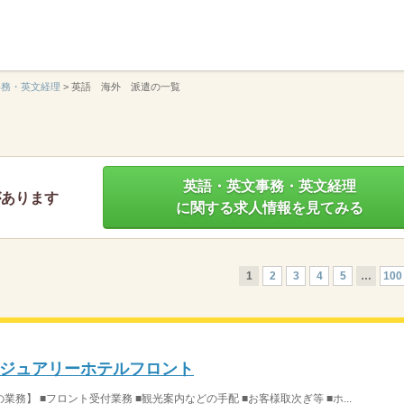
】
事務・英文経理
>
英語 海外 派遣の一覧
英語・英文事務・英文経理
があります
に関する求人情報を見てみる
1
2
3
4
5
…
100
ジュアリーホテルフロント
】 ■フロント受付業務 ■観光案内などの手配 ■お客様取次ぎ等 ■ホ...