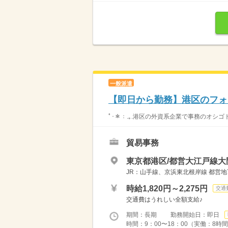
一般派遣
【即日から勤務】港区のフォ
ﾟ･＊：.｡.港区の外資系企業で事務のオシゴト
貿易事務
東京都港区/都営大江戸線大
JR：山手線、京浜東北根岸線 都営地
時給1,820円～2,275円
交通
交通費はうれしい全額支給♪
期間：長期 勤務開始日：即日
時間：9：00〜18：00（実働：8時