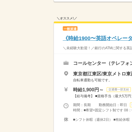
＼オススメ!／
一般派遣
《時給1900〜英語オペレー
＼未経験大歓迎！／銀行のATMに関する英語
コールセンター（テレフォ
東京都江東区/東京メトロ東
自転車通勤も可能です。
時給1,900円～
交通費一部支給
【給与備考】 ■資格手当（最大5万円） 
期間：長期 勤務開始日：即日
時間：■希望×固定シフト制です 08：0
■シフト休暇（週休2日） ■有給休暇