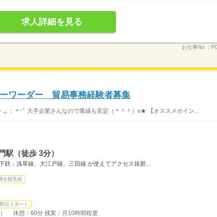
求人詳細を見る
お仕事No.：
P
ーワーダー 貿易事務経験者募集
.｡.：＊･ﾟ 大手企業さんなので業績も安定（＊＾＾）v★ 【オススメポイン...
門駅（徒歩 3分）
下鉄：浅草線、大江戸線、三田線 が使えてアクセス抜群...
費全額支給
即日スタート
間） 休憩：60分 残業：月10時間程度