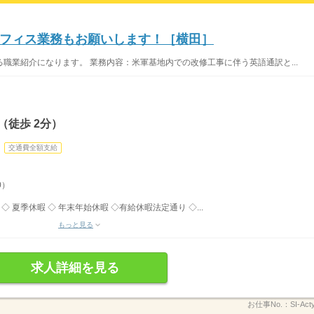
フィス業務もお願いします！［横田］
職業紹介になります。 業務内容：米軍基地内での改修工事に伴う英語通訳と...
（徒歩 2分）
交通費全額支給
0）
 夏季休暇 ◇ 年末年始休暇 ◇有給休暇法定通り ◇...
もっと見る
求人詳細を見る
お仕事No.：
SI-Ac