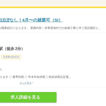
ほぼなし！4月〜の就業可（SI）
職業紹介になります。 業務内容：米軍基地内での改修工事に伴う英語通訳と...
駅（徒歩 2分）
交通費全額支給
0）
す ◇ 夏季休暇 ◇ 年末年始休暇 ◇有給休暇法定通...
もっと見る
求人詳細を見る