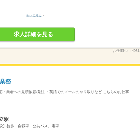
もっと見る
求人詳細を見る
お仕事No.：
4061
業務
・業者への見積依頼/発注 ・英語でのメールのやり取りなど こちらのお仕事...
立駅
手段】徒歩、自転車、公共バス、電車