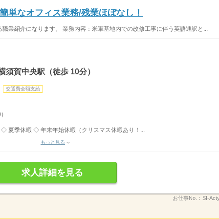
簡単なオフィス業務/残業ほぼなし！
職業紹介になります。 業務内容：米軍基地内での改修工事に伴う英語通訳と...
横須賀中央駅（徒歩 10分）
交通費全額支給
0）
◇ 夏季休暇 ◇ 年末年始休暇（クリスマス休暇あり！...
もっと見る
求人詳細を見る
お仕事No.：
SI-Ac