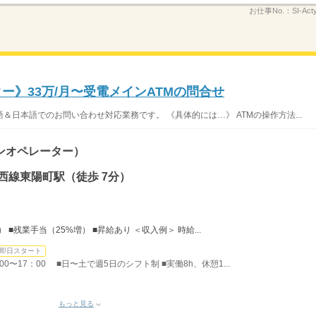
お仕事No.：
SI-Ac
ター》33万/月〜受電メインATMの問合せ
＆日本語でのお問い合わせ対応業務です。 《具体的には…》 ATMの操作方法...
ンオペレーター）
西線東陽町駅（徒歩 7分）
■残業手当（25%増） ■昇給あり ＜収入例＞ 時給...
即日スタート
0〜17：00 ■日〜土で週5日のシフト制 ■実働8h、休憩1...
もっと見る