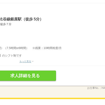
比谷線銀座駅（徒歩 5分）
：徒歩７分
時間）（7.5時間or8時間） ※残業：10時間程度/月
務】のシフト制です
もっと見る
求人詳細を見る
お仕事No.：
HA