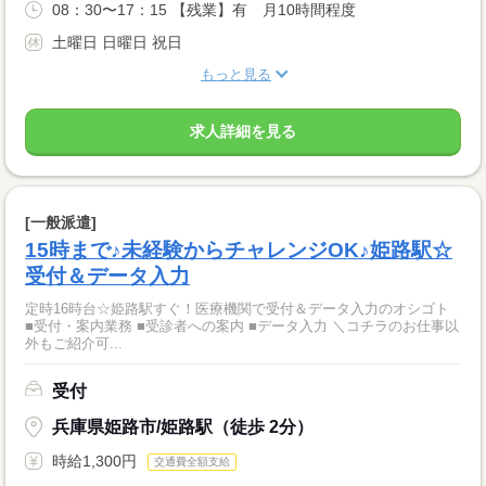
08：30〜17：15 【残業】有 月10時間程度
土曜日 日曜日 祝日
もっと見る
求人詳細を見る
[一般派遣]
15時まで♪未経験からチャレンジOK♪姫路駅☆
受付＆データ入力
定時16時台☆姫路駅すぐ！医療機関で受付＆データ入力のオシゴト
■受付・案内業務 ■受診者への案内 ■データ入力 ＼コチラのお仕事以
外もご紹介可...
受付
兵庫県姫路市/姫路駅（徒歩 2分）
時給1,300円
交通費全額支給