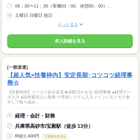
08：30〜11：30（実働03：00、休憩00：00）...
土曜日 日曜日 祝日
もっと見る
求人詳細を見る
[一般派遣]
【超人気×扶養枠内】安定長期↑コツコツ経理事
務☆
【扶養枠内】コツコツ好き必見★経験活かせる↑経理事務 ●経理デー
タ入力 ●請求書支払い業務 ※専用システム入力メインにモクモク集
中して取り組め...
経理・会計・財務
兵庫県高砂市/宝殿駅（徒歩 13分）
時給1,400円
交通費全額支給