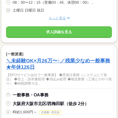
08：30〜12：15（実働03：45、休憩00：00）...
土曜日 日曜日 祝日
もっと見る
求人詳細を見る
[一般派遣]
＼未経験OK×月26万〜↑／残業少なめ一般事務
★年休126日
【BPOサービス会社で一般事務】 ◆受発注業務（システムにて発
注） ◆売上・請求書処理 ◆消込み処理 ◆物流業務（工場とのやり取
り） ◆納期調整※ほ...
一般事務・OA事務
大阪府大阪市北区/西梅田駅（徒歩 2分）
時給1,600円～
交通費一部支給