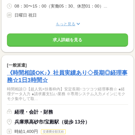
08：30〜15：00（実働05：30、休憩01：00）...
日曜日 祝日
もっと見る
求人詳細を見る
[一般派遣]
《時間相談OK♪》社員実績あり◇長期◎経理事
務☆1日3時間☆
時間相談◎【超人気×扶養枠内】安定長期↑コツコツ経理事務☆ ●経
理データ入力 ●請求書支払い業務 ※専用システム入力メインにモク
モク集中して取...
経理・会計・財務
兵庫県高砂市/宝殿駅（徒歩 13分）
時給1,400円
交通費全額支給