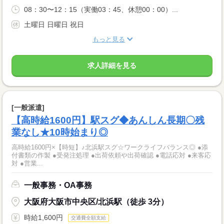
08：30〜12：15（実働03：45、休憩00：00）...
土曜日 日曜日 祝日
もっと見る
求人詳細を見る
[一般派遣]
【高時給1600円】駅スグ◆あんしん長期〇残
業なし★10時始まり◎
高時給1600円×【時短】♪北浜駅スグ☆ワークライフバランス◎ ●添
付書類の作製 ●受発注処理 ●出荷依頼や出荷確認 ●電話応対 ●来客応
対 ●営業...
一般事務・OA事務
大阪府大阪市中央区/北浜駅（徒歩 3分）
時給1,600円
交通費全額支給