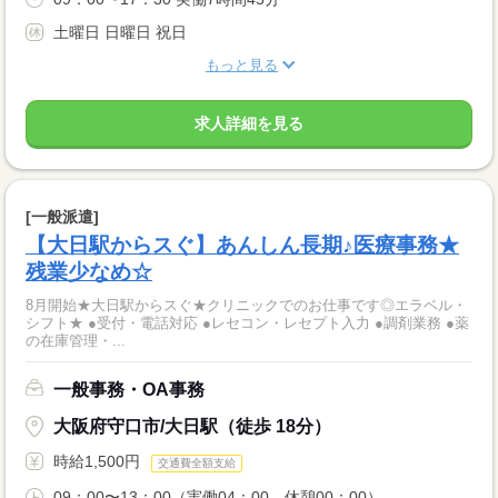
土曜日 日曜日 祝日
もっと見る
求人詳細を見る
[一般派遣]
【大日駅からスぐ】あんしん長期♪医療事務★
残業少なめ☆
8月開始★大日駅からスぐ★クリニックでのお仕事です◎エラベル・
シフト★ ●受付・電話対応 ●レセコン・レセプト入力 ●調剤業務 ●薬
の在庫管理・...
一般事務・OA事務
大阪府守口市/大日駅（徒歩 18分）
時給1,500円
交通費全額支給
09：00〜13：00（実働04：00、休憩00：00）...