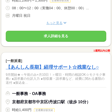
時給1,250円～1,300円
交通費全額支給
08：00〜12：00（実働04：00、休憩00：00）...
月曜日 祝日
もっと見る
求人詳細を見る
1週間以内公開
[一般派遣]
【あんしん長期】経理サポート☆残業なし○
9月開始★＜午前のみ×月10日！＞曜日・時間の相談OK☆モクモク事
務♪ ●請求書の仕訳入力 ●領収書・請求書など、経費に関わる書類の
送付 ●振込金...
一般事務・OA事務
京都府京都市中京区/丹波口駅（徒歩 10分）
時給1,400円
交通費全額支給