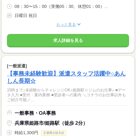
08：30〜15：00（実働05：30、休憩01：00）...
日曜日 祝日
もっと見る
求人詳細を見る
[一般派遣]
【事務未経験歓迎】派遣スタッフ活躍中○あん
しん長期☆
15時まで♪未経験からチャレンジOK♪姫路駅☆ジムのお仕事♪ ■デー
タ入力 ■受付・案内業務 ■受診者への案内 ＼コチラのお仕事以外も
ご紹介可能／...
一般事務・OA事務
兵庫県姫路市/姫路駅（徒歩 2分）
時給1,300円
交通費全額支給