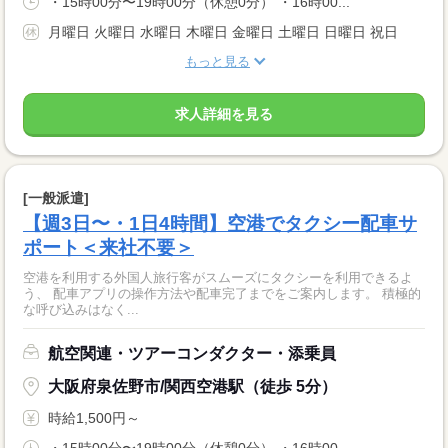
・15時00分〜19時00分（休憩0分） ・16時00...
月曜日 火曜日 水曜日 木曜日 金曜日 土曜日 日曜日 祝日
もっと見る
求人詳細を見る
[一般派遣]
【週3日〜・1日4時間】空港でタクシー配車サ
ポート＜来社不要＞
空港を利用する外国人旅行客がスムーズにタクシーを利用できるよ
う、 配車アプリの操作方法や配車完了までをご案内します。 積極的
な呼び込みはなく...
航空関連・ツアーコンダクター・添乗員
大阪府泉佐野市/関西空港駅（徒歩 5分）
時給1,500円～