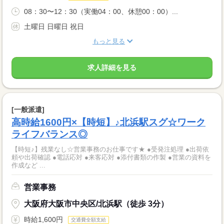
08：30〜12：30（実働04：00、休憩00：00）...
土曜日 日曜日 祝日
もっと見る
求人詳細を見る
[一般派遣]
高時給1600円×【時短】♪北浜駅スグ☆ワーク
ライフバランス◎
【時短♪】残業なし☆営業事務のお仕事です★ ●受発注処理 ●出荷依
頼や出荷確認 ●電話応対 ●来客応対 ●添付書類の作製 ●営業の資料を
作成など ...
営業事務
大阪府大阪市中央区/北浜駅（徒歩 3分）
時給1,600円
交通費全額支給