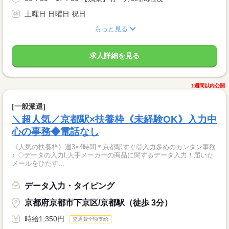
土曜日 日曜日 祝日
もっと見る
求人詳細を見る
1週間以内公開
[一般派遣]
＼超人気／京都駅×扶養枠《未経験OK》入力中
心の事務◆電話なし
《人気の扶養枠》週3×4時間＊京都駅すぐ◎入力多めのカンタン事務
♪ ◇データの入力L大手メーカーの商品に関するデータ入力！届いた
メールをひたす...
データ入力・タイピング
京都府京都市下京区/京都駅（徒歩 3分）
時給1,350円
交通費全額支給