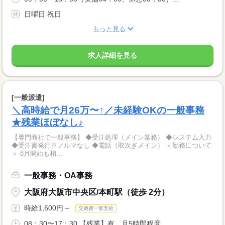
日曜日 祝日
もっと見る
求人詳細を見る
[一般派遣]
＼高時給で月26万〜↑／未経験OKの一般事務
★残業ほぼなし♪
【専門商社で一般事務】 ◆受注処理（メイン業務） ◆システム入力
◆受注書発行※ノルマなし ◆電話（取次ぎメイン） ＜勤務について
＞ 8月開始も相...
一般事務・OA事務
大阪府大阪市中央区/本町駅（徒歩 2分）
時給1,600円～
交通費一部支給
08：30〜17：30 【残業】有 月5時間程度