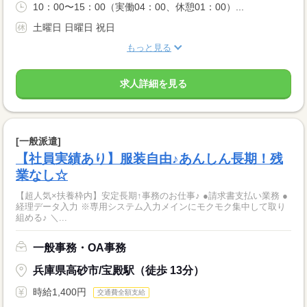
10：00〜15：00（実働04：00、休憩01：00）...
土曜日 日曜日 祝日
もっと見る
求人詳細を見る
[一般派遣]
【社員実績あり】服装自由♪あんしん長期！残
業なし☆
【超人気×扶養枠内】安定長期↑事務のお仕事♪ ●請求書支払い業務 ●
経理データ入力 ※専用システム入力メインにモクモク集中して取り
組める♪ ＼...
一般事務・OA事務
兵庫県高砂市/宝殿駅（徒歩 13分）
時給1,400円
交通費全額支給