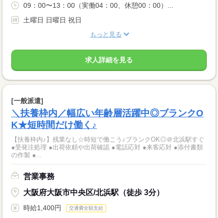
09：00〜13：00（実働04：00、休憩00：00）...
土曜日 日曜日 祝日
もっと見る
求人詳細を見る
[一般派遣]
＼扶養枠内／幅広い年齢層活躍中◎ブランクO
K★短時間だけ働く♪
【扶養枠内♪】残業なし☆時短で働こう♪ブランクOK◎＠北浜駅すぐ
●受発注処理 ●出荷依頼や出荷確認 ●電話応対 ●来客応対 ●添付書類
の作製 ●...
営業事務
大阪府大阪市中央区/北浜駅（徒歩 3分）
時給1,400円
交通費全額支給