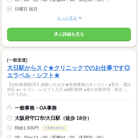
日曜日 祝日
もっと見る
求人詳細を見る
[一般派遣]
大日駅からスぐ★クリニックでのお仕事です◎
エラベル・シフト★
【自転車通勤OK】経験いかせる★医療事務のオシゴト♪ ●受付・電話
対応 ●レセコン・レセプト入力 ●調剤業務 ●薬の在庫管理・発注 ＼
コチラのお...
一般事務・OA事務
大阪府守口市/大日駅（徒歩 18分）
時給1,500円
交通費全額支給
09：00〜13：00（実働04：00、休憩00：00）...