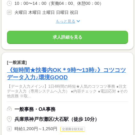
10：00〜14：00（実働04：00、休憩00：00）
火曜日 木曜日 土曜日 日曜日 祝日
もっと見る
求人詳細を見る
[一般派遣]
《短時間★扶養内OK＊9時〜13時♪》コツコツ
データ入力♪環境GOOD
【データ入力メイン♪】1日4時間の時短★人気のコツコツ事務 ●注文
データ入力（専用システムへ入力） ●内容チェック ●電話応対 ●その
他庶務 ※取...
一般事務・OA事務
兵庫県神戸市灘区/大石駅（徒歩 10分）
時給1,200円～1,250円
交通費全額支給