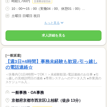
時給1,700円
交通費全額支給
10：00〜15：00（実働04：00、休憩01：00）...
土曜日 日曜日 祝日
もっと見る
求人詳細を見る
[一般派遣]
【週3日×4時間】事務未経験も歓迎♪引っ越し
の電話連絡☆
＜扶養内◎1日4時間〜でOK！＞未経験歓迎♪電話連絡のお仕事 ●引
っ越しの見積訪問日の連絡 ●専用システムへのデータ入力 ●作業員の
スケジュール入...
一般事務・OA事務
京都府京都市西京区/上桂駅（徒歩 13分）