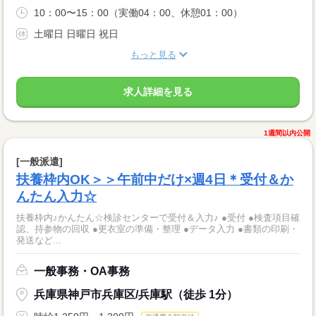
10：00〜15：00（実働04：00、休憩01：00）
土曜日 日曜日 祝日
もっと見る
求人詳細を見る
1週間以内公開
[一般派遣]
扶養枠内OK＞＞午前中だけ×週4日＊受付＆か
んたん入力☆
扶養枠内♪かんたん☆検診センターで受付＆入力♪ ●受付 ●検査項目確
認、持参物の回収 ●更衣室の準備・整理 ●データ入力 ●書類の印刷・
発送など...
一般事務・OA事務
兵庫県神戸市兵庫区/兵庫駅（徒歩 1分）