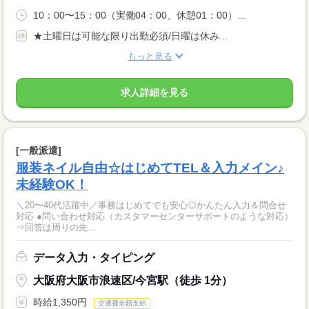
10：00〜15：00（実働04：00、休憩01：00）...
★土曜日は可能な限り出勤必須/日曜は休み...
もっと見る
求人詳細を見る
[一般派遣]
服装ネイル自由☆はじめてTEL＆入力メイン♪
未経験OK！
＼20〜40代活躍中／事務はじめてでも安心◎かんたん入力＆問合せ
対応 ●問い合わせ対応（カスタマーセンターサポートのような対応）
⇒回答は周りの先...
データ入力・タイピング
大阪府大阪市浪速区/今宮駅（徒歩 1分）
時給1,350円
交通費全額支給