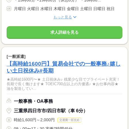
・15時00分〜19時00分（休憩0分） ・16時00...
月曜日 火曜日 水曜日 木曜日 金曜日 土曜日 日曜日 祝日
もっと見る
求人詳細を見る
[一般派遣]
【高時給1600円】貿易会社での一般事務♪嬉し
い土日祝休み#長期
★高時給1600円〜★ 土日祝休み♪ 残業少な目でプライベート充実！
長期で長く働けます★ TOEIC700点以上の方優遇♪ ★お仕事内容★
油を製造してい...
一般事務・OA事務
三重県四日市市/四日市駅（車 6分）
時給1,600円～2,000円
交通費一部支給
09：00〜17：30 実働7時間45分