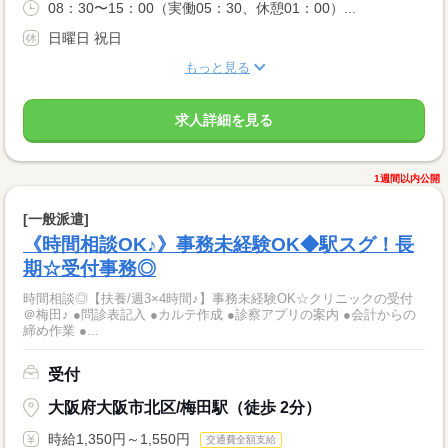
08：30〜15：00（実働05：30、休憩01：00）...
日曜日 祝日
もっと見る
求人詳細を見る
1週間以内公開
[一般派遣]
《時間相談OK♪》事務未経験OK◆駅スグ！長
期☆受付事務◎
時間相談◎【扶養/週3×4時間♪】事務未経験OK☆クリニックの受付
＠梅田♪ ●問診表記入 ●カルテ作成 ●診察アプリの案内 ●会計からの
締め作業 ●...
受付
大阪府大阪市北区/梅田駅（徒歩 2分）
時給1,350円～1,550円
交通費全額支給