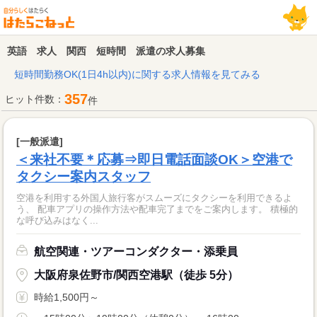
英語 求人 関西 短時間 派遣の求人募集
短時間勤務OK(1日4h以内)に関する求人情報を見てみる
357
ヒット件数：
件
[一般派遣]
＜来社不要＊応募⇒即日電話面談OK＞空港で
タクシー案内スタッフ
空港を利用する外国人旅行客がスムーズにタクシーを利用できるよ
う、 配車アプリの操作方法や配車完了までをご案内します。 積極的
な呼び込みはなく...
航空関連・ツアーコンダクター・添乗員
大阪府泉佐野市/関西空港駅（徒歩 5分）
時給1,500円～