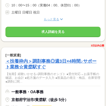
10：00〜15：00（実働04：00、休憩01：00）
土曜日 日曜日 祝日
もっと見る
求人詳細を見る
3日以内公開
[一般派遣]
＜扶養枠内＞調剤事務◎週3日×4時間♪サポー
ト業務☆黄檗駅すぐ
【短期】経験いかせる♪調剤事務のオシゴト ●受付対応→お薬手帳の
確認、お会計 ●処方箋のデータ入力 ●医薬品の発注・検品、在庫管理
●調剤に関...
一般事務・OA事務
京都府宇治市/黄檗駅（徒歩 5分）