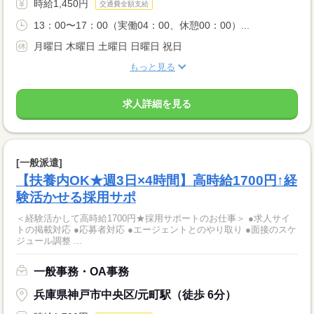
時給1,450円
交通費全額支給
13：00〜17：00（実働04：00、休憩00：00）...
月曜日 木曜日 土曜日 日曜日 祝日
もっと見る
求人詳細を見る
[一般派遣]
【扶養内OK★週3日×4時間】高時給1700円↑経
験活かせる採用サポ
＜経験活かして高時給1700円★採用サポートのお仕事＞ ●求人サイ
トの掲載対応 ●応募者対応 ●エージェントとのやり取り ●面接のスケ
ジュール調整 ...
一般事務・OA事務
兵庫県神戸市中央区/元町駅（徒歩 6分）