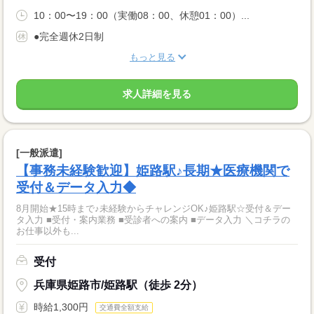
10：00〜19：00（実働08：00、休憩01：00）...
●完全週休2日制
もっと見る
求人詳細を見る
[一般派遣]
【事務未経験歓迎】姫路駅♪長期★医療機関で
受付＆データ入力◆
8月開始★15時まで♪未経験からチャレンジOK♪姫路駅☆受付＆デー
タ入力 ■受付・案内業務 ■受診者への案内 ■データ入力 ＼コチラの
お仕事以外も...
受付
兵庫県姫路市/姫路駅（徒歩 2分）
時給1,300円
交通費全額支給