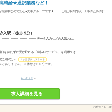
！高時給★通訳業務など！
就業中なので安心●大手グループです★ 【お仕事の内容】工事のための打...
汐入駅（徒歩 9分）
･―･―･―･―･―･―･―･― データ入力などの人気お仕...
日を待たずに受け取れる『速払いサービス』を利用でき...
/09/01～
１ヶ月以内にスタート
ほとんどありません。 ※休憩は６０分です。
もっと見る
求人詳細を見る
お仕事No.：
25