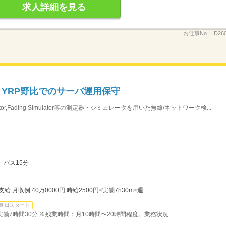
求人詳細を見る
お仕事No.：
D26
！YRP野比でのサーバ運用保守
erator,Fading Simulator等の測定器・シミュレータを用いた無線/ネットワーク検...
 バス15分
月収例 40万0000円 時給2500円×実働7h30m×週...
即日スタート
）実働7時間30分 ※残業時間：月10時間〜20時間程度。業務状況...