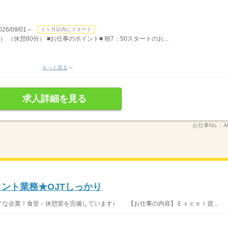
/09/01～
１ヶ月以内にスタート
） （休憩80分） ■お仕事のポイント■ 朝7：50スタートのお...
もっと見る
求人詳細を見る
お仕事No.：
A
タント業務★OJTしっかり
な企業！食堂・休憩室を完備しています♪ 【お仕事の内容】Ｅｘｃｅｌ資...