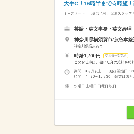
大手G！16時半まで☆時短
９月スタート！〔建設会社〕派遣スタッフも
英語・英文事務・英文経理
神奈川県横須賀市/京急本線
神奈川県横須賀市 ―･―･―･―･―･―
時給1,700円
交通費一部支給
このお仕事は、働いた分の給料を給料
期間：3ヵ月以上 勤務開始日：2026
時間：7：30〜16：30 ※残業は
水曜日 土曜日 日曜日 祝日