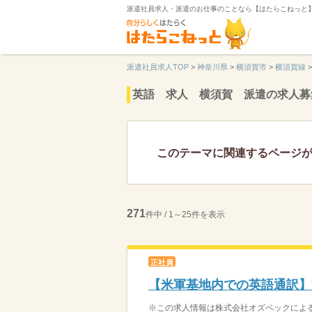
派遣社員求人・派遣のお仕事のことなら【はたらこねっと
派遣社員求人TOP
>
神奈川県
>
横須賀市
>
横須賀線
>
英語 求人 横須賀 派遣の求人募
このテーマに関連するページ
271
件中 / 1～25件を表示
正社員
【米軍基地内での英語通訳】
※この求人情報は株式会社オズペックによる