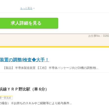
もっと見る
求人詳細を見る
お仕事No.：
D26
装置の調整/検査◆大手！
【製品】 半導体製造装置 【工程】 半導体パッケージ向けDI機の調整/検...
浜線ＹＲＰ野比駅（車 6分）
費一部支給
時間の場合） ※お持ちのスキルやご経験等により給与条件...