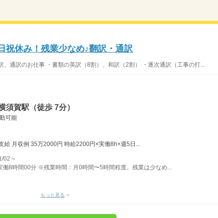
土日祝休み！残業少なめ♪翻訳・通訳
、通訳のお仕事 ・書類の英訳（8割）、和訳（2割） ・逐次通訳（工事の打...
横須賀駅（徒歩 7分）
勤可能
月収例 35万2000円 時給2200円×実働8h×週5日...
/02～
）実働8時間00分 ※残業時間：月0時間〜5時間程度。残業は少なめ...
もっと見る