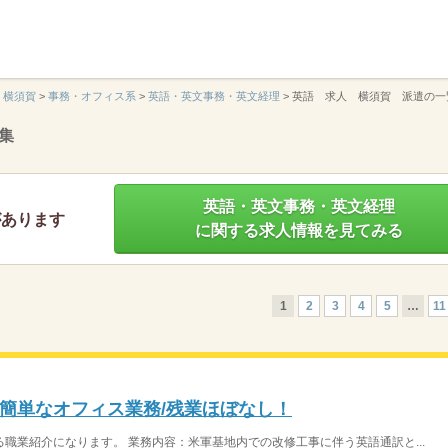
】
横須賀
>
事務・オフィス系
>
英語・英文事務・英文経理
>
英語 求人 横須賀 派遣の一
集
英語・英文事務・英文経理
があります
に関する求人情報を見てみる
1
2
3
4
5
…
11
簡単なオフィス業務/残業ほぼなし！
職業紹介になります。 業務内容：米軍基地内での改修工事に伴う英語通訳と...