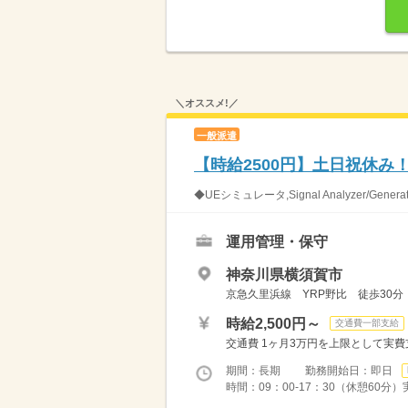
＼オススメ!／
一般派遣
【時給2500円】土日祝休み
◆UEシミュレータ,Signal Analyzer/Gen
運用管理・保守
神奈川県横須賀市
京急久里浜線 YRP野比 徒歩30分
時給2,500円～
交通費一部支給
交通費 1ヶ月3万円を上限として実費支給 
期間：長期 勤務開始日：即日
時間：09：00-17：30（休憩60分