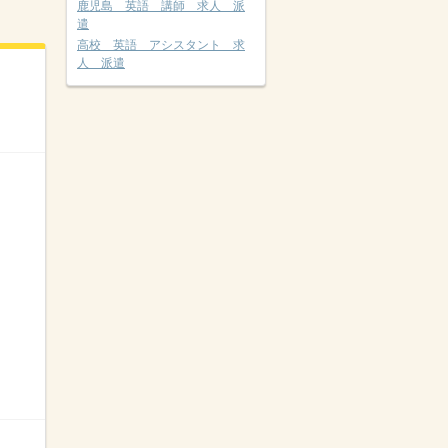
鹿児島 英語 講師 求人 派
遣
高校 英語 アシスタント 求
人 派遣