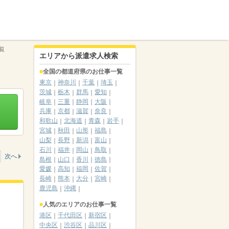
覧
エリアから派遣求人検索
全国の都道府県のお仕事一覧
東京
神奈川
千葉
埼玉
茨城
栃木
群馬
愛知
岐阜
三重
静岡
大阪
兵庫
京都
滋賀
奈良
和歌山
北海道
青森
岩手
宮城
秋田
山形
福島
山梨
長野
新潟
富山
石川
福井
岡山
鳥取
次へ
島根
山口
香川
徳島
愛媛
高知
福岡
佐賀
長崎
熊本
大分
宮崎
鹿児島
沖縄
人気のエリアのお仕事一覧
港区
千代田区
新宿区
中央区
渋谷区
品川区