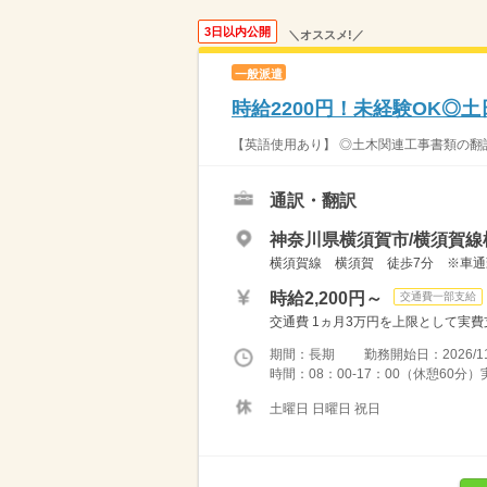
3日以内公開
＼オススメ!／
一般派遣
時給2200円！未経験OK◎
【英語使用あり】 ◎土木関連工事書類の翻訳
通訳・翻訳
神奈川県横須賀市/横須賀線
横須賀線 横須賀 徒歩7分 ※車通
時給2,200円～
交通費一部支給
交通費 1ヵ月3万円を上限として実費支給 
期間：長期 勤務開始日：2026/11
時間：08：00-17：00（休憩60分
土曜日 日曜日 祝日