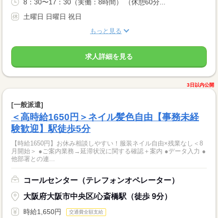
8：30〜17：30（実働：8時間） （休憩60分...
土曜日 日曜日 祝日
もっと見る
求人詳細を見る
3日以内公開
[一般派遣]
＜高時給1650円＞ネイル髪色自由【事務未経
験歓迎】駅徒歩5分
【時給1650円】お休み相談しやすい！服装ネイル自由×残業なし＜8
月開始＞ ●ご案内業務→延滞状況に関する確認＋案内 ●データ入力 ●
他部署との連...
コールセンター（テレフォンオペレーター）
大阪府大阪市中央区/心斎橋駅（徒歩 9分）
時給1,650円
交通費全額支給