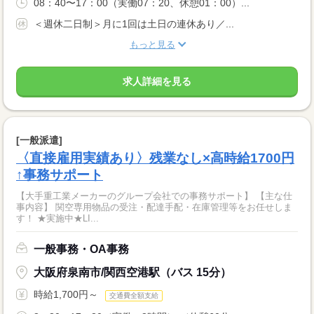
08：40〜17：00（実働07：20、休憩01：00）...
＜週休二日制＞月に1回は土日の連休あり／...
もっと見る
求人詳細を見る
[一般派遣]
〈直接雇用実績あり〉残業なし×高時給1700円
↑事務サポート
【大手重工業メーカーのグループ会社での事務サポート】 【主な仕
事内容】 関空専用物品の受注・配達手配・在庫管理等をお任せしま
す！ ★実施中★LI...
一般事務・OA事務
大阪府泉南市/関西空港駅（バス 15分）
時給1,700円～
交通費全額支給