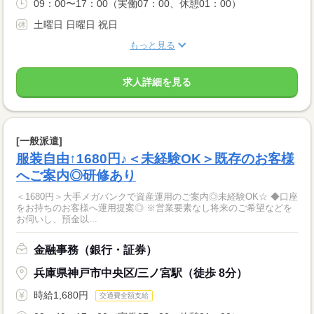
09：00〜17：00（実働07：00、休憩01：00）
土曜日 日曜日 祝日
もっと見る
求人詳細を見る
[一般派遣]
服装自由↑1680円♪＜未経験OK＞既存のお客様
へご案内◎研修あり
＜1680円＞大手メガバンクで資産運用のご案内◎未経験OK☆ ◆口座
をお持ちのお客様へ運用提案◎ ※営業要素なし将来のご希望などを
お伺いし、預金以...
金融事務（銀行・証券）
兵庫県神戸市中央区/三ノ宮駅（徒歩 8分）
時給1,680円
交通費全額支給