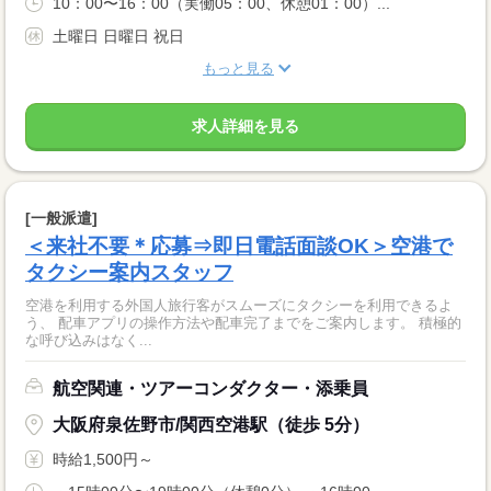
10：00〜16：00（実働05：00、休憩01：00）...
土曜日 日曜日 祝日
もっと見る
求人詳細を見る
[一般派遣]
＜来社不要＊応募⇒即日電話面談OK＞空港で
タクシー案内スタッフ
空港を利用する外国人旅行客がスムーズにタクシーを利用できるよ
う、 配車アプリの操作方法や配車完了までをご案内します。 積極的
な呼び込みはなく...
航空関連・ツアーコンダクター・添乗員
大阪府泉佐野市/関西空港駅（徒歩 5分）
時給1,500円～