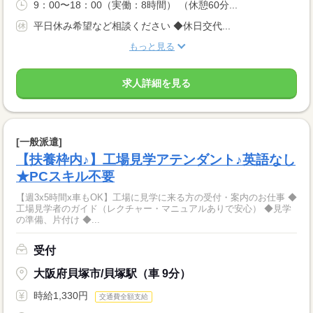
9：00〜18：00（実働：8時間） （休憩60分...
平日休み希望など相談ください ◆休日交代...
もっと見る
求人詳細を見る
[一般派遣]
【扶養枠内♪】工場見学アテンダント♪英語なし
★PCスキル不要
【週3x5時間x車もOK】工場に見学に来る方の受付・案内のお仕事 ◆
工場見学者のガイド（レクチャー・マニュアルありで安心） ◆見学
の準備、片付け ◆...
受付
大阪府貝塚市/貝塚駅（車 9分）
時給1,330円
交通費全額支給