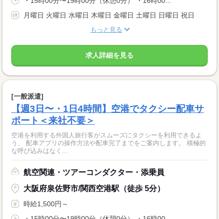
・15時00分〜19時00分（休憩0分） ・16時00...
月曜日 火曜日 水曜日 木曜日 金曜日 土曜日 日曜日 祝日
もっと見る
求人詳細を見る
[一般派遣]
【週3日〜・1日4時間】空港でタクシー配車サ
ポート＜来社不要＞
空港を利用する外国人旅行客がスムーズにタクシーを利用できるよ
う、 配車アプリの操作方法や配車完了までをご案内します。 積極的
な呼び込みはなく...
航空関連・ツアーコンダクター・添乗員
大阪府泉佐野市/関西空港駅（徒歩 5分）
時給1,500円～
・15時00分〜19時00分（休憩0分） ・16時00...