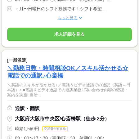
・月〜日曜日のシフト勤務です！シフト希望...
もっと見る
求人詳細を見る
[一般派遣]
＼勤務日数・時間相談OK／スキル活かせる☆
電話での通訳♪心斎橋
＼英語のスキルが活かせる♪／電話＆ビデオ通話での通訳（英語⇔日
本語）♪ ■電話＆ビデオ通話での通訳業務L問い合わせ内容の確認・
案内を実施L自治...
通訳・翻訳
大阪府大阪市中央区/心斎橋駅（徒歩 2分）
時給1,550円
交通費全額支給
09：00〜17：30（実働07：30、休憩01：00）...