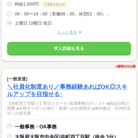
時給1,650円
交通費全額支給
09：00〜18：00（実働08：00、休憩01：00）...
土曜日 日曜日 祝日
もっと見る
求人詳細を見る
1週間以内公開
[一般派遣]
＼社員化制度あり／事務経験あればOK◎スキ
ルアップを目指せる↑
【谷町四丁目駅☆】即日スタート♪貿易事務のオシゴト ●納品日程の
調整 ●出荷オーダーの発行・倉庫への出荷指示 ●海外拠点・社内外支
社への状況案...
一般事務・OA事務
大阪府大阪市中央区/谷町四丁目駅（徒歩 3分）