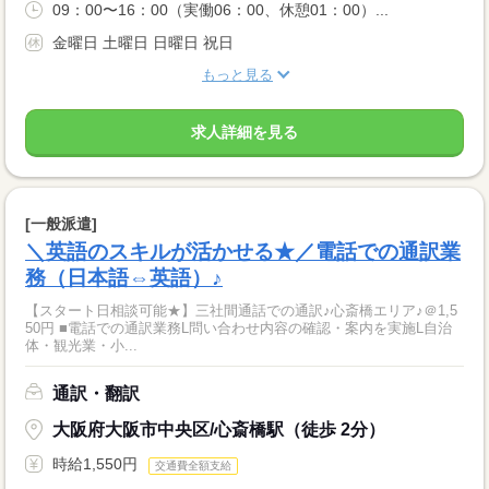
09：00〜16：00（実働06：00、休憩01：00）...
金曜日 土曜日 日曜日 祝日
もっと見る
求人詳細を見る
[一般派遣]
＼英語のスキルが活かせる★／電話での通訳業
務（日本語⇔英語）♪
【スタート日相談可能★】三社間通話での通訳♪心斎橋エリア♪＠1,5
50円 ■電話での通訳業務L問い合わせ内容の確認・案内を実施L自治
体・観光業・小...
通訳・翻訳
大阪府大阪市中央区/心斎橋駅（徒歩 2分）
時給1,550円
交通費全額支給