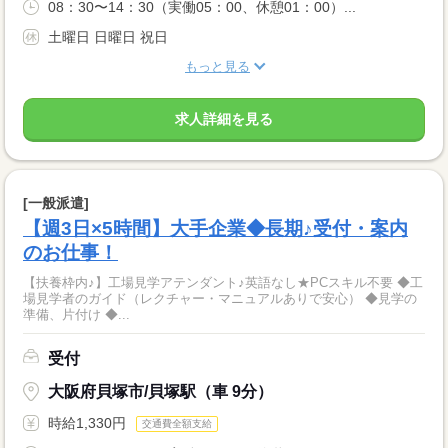
08：30〜14：30（実働05：00、休憩01：00）...
土曜日 日曜日 祝日
もっと見る
求人詳細を見る
[一般派遣]
【週3日×5時間】大手企業◆長期♪受付・案内
のお仕事！
【扶養枠内♪】工場見学アテンダント♪英語なし★PCスキル不要 ◆工
場見学者のガイド（レクチャー・マニュアルありで安心） ◆見学の
準備、片付け ◆...
受付
大阪府貝塚市/貝塚駅（車 9分）
時給1,330円
交通費全額支給