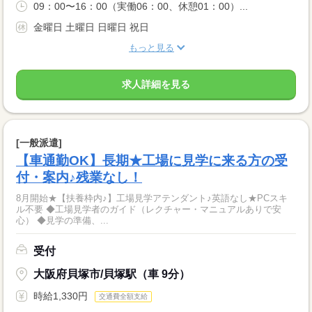
09：00〜16：00（実働06：00、休憩01：00）...
金曜日 土曜日 日曜日 祝日
もっと見る
求人詳細を見る
[一般派遣]
【車通勤OK】長期★工場に見学に来る方の受
付・案内♪残業なし！
8月開始★【扶養枠内♪】工場見学アテンダント♪英語なし★PCスキ
ル不要 ◆工場見学者のガイド（レクチャー・マニュアルありで安
心） ◆見学の準備、...
受付
大阪府貝塚市/貝塚駅（車 9分）
時給1,330円
交通費全額支給