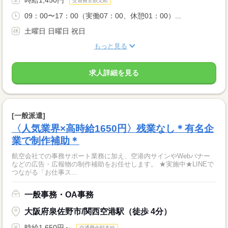
交通費全額支給
09：00〜17：00（実働07：00、休憩01：00）...
土曜日 日曜日 祝日
もっと見る
求人詳細を見る
[一般派遣]
〈人気業界×高時給1650円〉残業なし＊有名企
業で制作補助＊
航空会社での事務サポート業務に加え、空港内サインやWebバナー
などの広告・広報物の制作補助をお任せします。 ★実施中★LINEで
つながる「お仕事ス...
一般事務・OA事務
大阪府泉佐野市/関西空港駅（徒歩 4分）
時給1,650円～
交通費全額支給