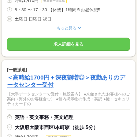
時給1,470円
交通費一部支給
8：30 〜 17：30 【休憩】1時間※お昼休憩5...
土曜日 日曜日 祝日
もっと見る
求人詳細を見る
[一般派遣]
＜高時給1700円＋深夜割増◎＞夜勤ありのデ
ータセンター受付
【大手データセンターで受付・施設案内】 ●来館されたお客様へのご
案内（海外のお客様含む） ●館内掲示物の作成・英訳 ●鍵・セキュリ
ティカードの...
英語・英文事務・英文経理
大阪府大阪市西区/本町駅（徒歩 5分）