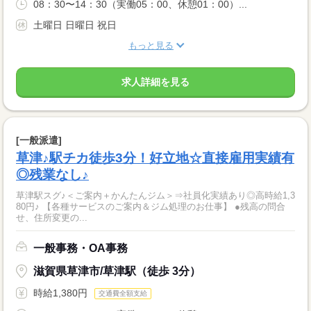
08：30〜14：30（実働05：00、休憩01：00）...
土曜日 日曜日 祝日
もっと見る
求人詳細を見る
[一般派遣]
草津♪駅チカ徒歩3分！好立地☆直接雇用実績有
◎残業なし♪
草津駅スグ♪＜ご案内＋かんたんジム＞⇒社員化実績あり◎高時給1,3
80円♪ 【各種サービスのご案内＆ジム処理のお仕事】 ●残高の問合
せ、住所変更の...
一般事務・OA事務
滋賀県草津市/草津駅（徒歩 3分）
時給1,380円
交通費全額支給