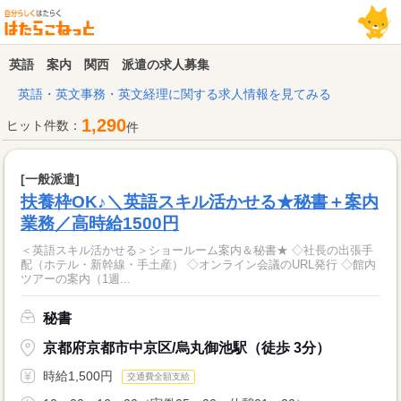
英語 案内 関西 派遣の求人募集
英語・英文事務・英文経理に関する求人情報を見てみる
1,290
ヒット件数：
件
[一般派遣]
扶養枠OK♪＼英語スキル活かせる★秘書＋案内
業務／高時給1500円
＜英語スキル活かせる＞ショールーム案内＆秘書★ ◇社長の出張手
配（ホテル・新幹線・手土産） ◇オンライン会議のURL発行 ◇館内
ツアーの案内（1週...
秘書
京都府京都市中京区/烏丸御池駅（徒歩 3分）
時給1,500円
交通費全額支給