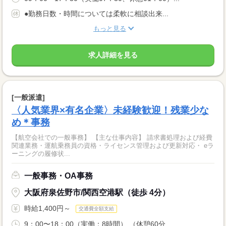
●勤務日数・時間については柔軟に相談出来...
もっと見る
求人詳細を見る
[一般派遣]
〈人気業界×有名企業〉未経験歓迎！残業少な
め＊事務
【航空会社での一般事務】 【主な仕事内容】 請求書処理および経費
関連業務・運航乗務員の資格・ライセンス管理および更新対応・ eラ
ーニングの履修状...
一般事務・OA事務
大阪府泉佐野市/関西空港駅（徒歩 4分）
時給1,400円～
交通費全額支給
9：00〜18：00（実働：8時間） （休憩60分...