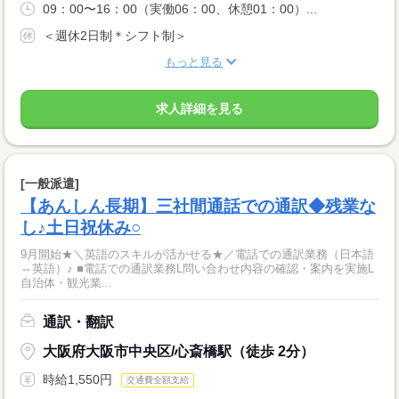
09：00〜16：00（実働06：00、休憩01：00）...
＜週休2日制＊シフト制＞
もっと見る
求人詳細を見る
[一般派遣]
【あんしん長期】三社間通話での通訳◆残業な
し♪土日祝休み○
9月開始★＼英語のスキルが活かせる★／電話での通訳業務（日本語
⇔英語）♪ ■電話での通訳業務L問い合わせ内容の確認・案内を実施L
自治体・観光業...
通訳・翻訳
大阪府大阪市中央区/心斎橋駅（徒歩 2分）
時給1,550円
交通費全額支給