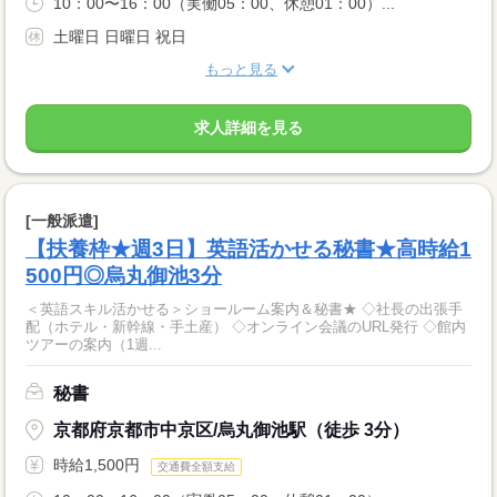
10：00〜16：00（実働05：00、休憩01：00）...
土曜日 日曜日 祝日
もっと見る
求人詳細を見る
[一般派遣]
【扶養枠★週3日】英語活かせる秘書★高時給1
500円◎烏丸御池3分
＜英語スキル活かせる＞ショールーム案内＆秘書★ ◇社長の出張手
配（ホテル・新幹線・手土産） ◇オンライン会議のURL発行 ◇館内
ツアーの案内（1週...
秘書
京都府京都市中京区/烏丸御池駅（徒歩 3分）
時給1,500円
交通費全額支給