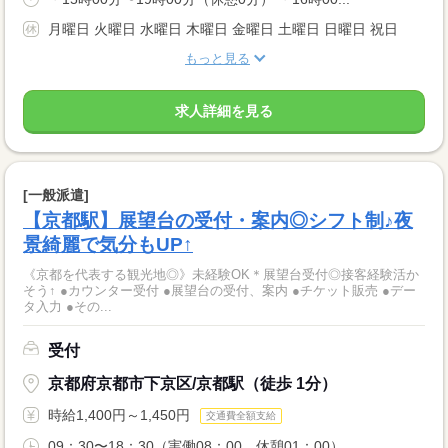
月曜日 火曜日 水曜日 木曜日 金曜日 土曜日 日曜日 祝日
もっと見る
求人詳細を見る
[一般派遣]
【京都駅】展望台の受付・案内◎シフト制♪夜
景綺麗で気分もUP↑
《京都を代表する観光地◎》未経験OK＊展望台受付◎接客経験活か
そう↑ ●カウンター受付 ●展望台の受付、案内 ●チケット販売 ●デー
タ入力 ●その...
受付
京都府京都市下京区/京都駅（徒歩 1分）
時給1,400円～1,450円
交通費全額支給
09：30〜18：30（実働08：00、休憩01：00）...