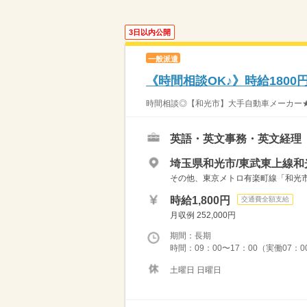
3日以内公開
一般派遣
《時間相談OK♪》時給180
時間相談◎【和光市】大手自動車メーカー★英
英語・英文事務・英文経理
埼玉県和光市/東武東上線和
その他、東京メトロ有楽町線「和光
時給1,800円
交通費全額支給
月収例 252,000円
期間：長期
時間：09：00〜17：00（実働07：
土曜日 日曜日