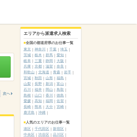
エリアから派遣求人検索
全国の都道府県のお仕事一覧
東京
神奈川
千葉
埼玉
茨城
栃木
群馬
愛知
岐阜
三重
静岡
大阪
兵庫
京都
滋賀
奈良
和歌山
北海道
青森
岩手
宮城
秋田
山形
福島
山梨
長野
新潟
富山
石川
福井
岡山
鳥取
次へ
島根
山口
香川
徳島
愛媛
高知
福岡
佐賀
長崎
熊本
大分
宮崎
鹿児島
沖縄
人気のエリアのお仕事一覧
港区
千代田区
新宿区
中央区
渋谷区
品川区