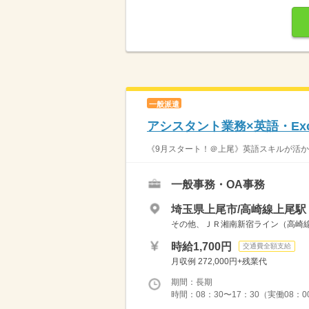
一般派遣
アシスタント業務×英語・Exc
《9月スタート！＠上尾》英語スキルが活か
一般事務・OA事務
埼玉県上尾市/高崎線上尾駅（
その他、ＪＲ湘南新宿ライン（高崎線‐
時給1,700円
交通費全額支給
月収例 272,000円+残業代
期間：長期
時間：08：30〜17：30（実働08：