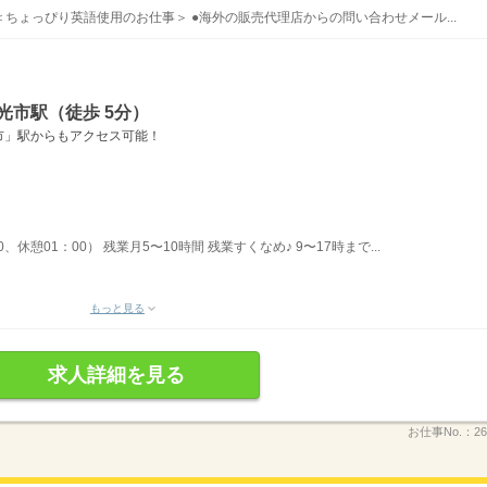
ちょっぴり英語使用のお仕事＞ ●海外の販売代理店からの問い合わせメール...
光市駅（徒歩 5分）
市」駅からもアクセス可能！
0、休憩01：00） 残業月5〜10時間 残業すくなめ♪ 9〜17時まで...
もっと見る
求人詳細を見る
お仕事No.：
26