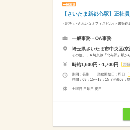
一般派遣
【さいたま新都心駅】正社員
＜駅チカ×きれいなオフィスビル♪＞書類作成
一般事務・OA事務
埼玉県さいたま市中央区/京
その他、ＪＲ埼京線「北与野」駅か
時給1,600円～1,700円
交通
期間：長期 勤務開始日：即日
時間：09：15〜18：15（実働08：
土曜日 日曜日 祝日