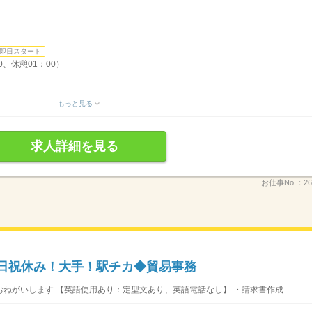
即日スタート
0、休憩01：00）
もっと見る
求人詳細を見る
お仕事No.：
26
土日祝休み！大手！駅チカ◆貿易事務
がいします 【英語使用あり：定型文あり、英語電話なし】 ・請求書作成 ...