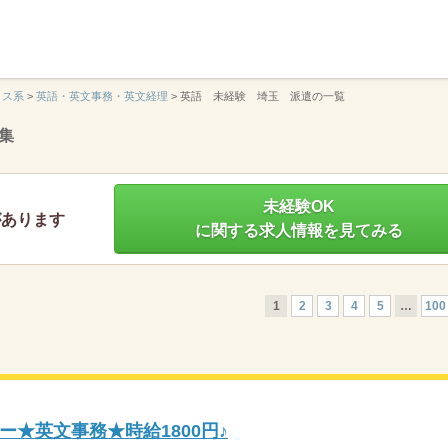
】
ィス系
>
英語・英文事務・英文経理
>
英語 未経験 埼玉 派遣の一覧
集
未経験OK
があります
に関する求人情報を見てみる
1
2
3
4
5
…
100
★英文事務★時給1800円♪