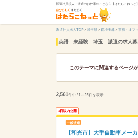
派遣社員求人・派遣のお仕事のことなら【はたらこねっと
派遣社員求人TOP
>
埼玉県
>
南埼玉郡
>
事務・オフ
英語 未経験 埼玉 派遣の求人募
このテーマに関連するページ
2,561
件中 / 1～25件を表示
3日以内公開
一般派遣
【和光市】大手自動車メーカー