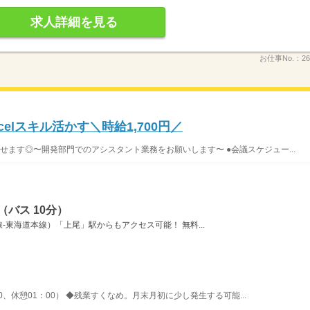
求人詳細を見る
お仕事No.：
26
elスキル活かす＼時給1,700円／
せます◎〜開発部門でのアシスタント業務をお願いします〜 ●会議スケジュー...
バス 10分）
東海道本線）「上尾」駅からもアクセス可能！ 無料...
00、休憩01：00） ◆残業すくなめ。月末月初に少し発生する可能...