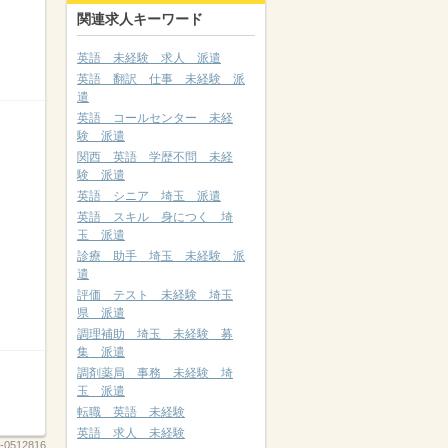
関連求人キーワード
英語 未経験 求人 派遣
英語 翻訳 仕事 未経験 派
遣
英語 コールセンター 未経
験 派遣
関西 英語 学歴不問 未経
験 派遣
英語 シニア 埼玉 派遣
英語 スキル 身につく 埼
玉 派遣
診療 助手 埼玉 未経験 派
遣
評価 テスト 未経験 埼玉
県 派遣
調理補助 埼玉 未経験 募
集 派遣
調剤薬局 事務 未経験 埼
玉 派遣
転職 英語 未経験
英語 求人 未経験
-0512816