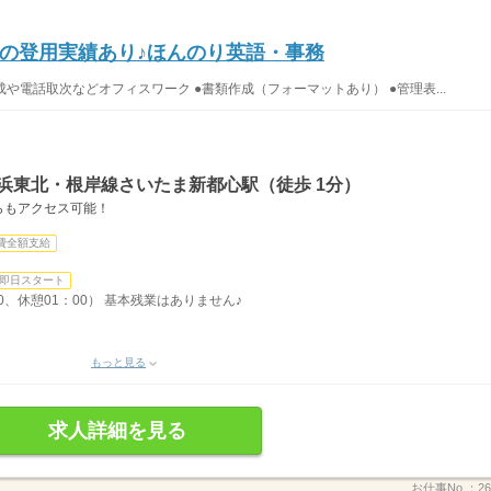
の登用実績あり♪ほんのり英語・事務
や電話取次などオフィスワーク ●書類作成（フォーマットあり） ●管理表...
浜東北・根岸線さいたま新都心駅（徒歩 1分）
らもアクセス可能！
費全額支給
即日スタート
00、休憩01：00） 基本残業はありません♪
もっと見る
求人詳細を見る
お仕事No.：
26