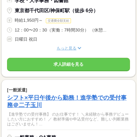
学校・大学事務・図書館
東京都千代田区/神保町駅（徒歩 6分）
時給1,950円～
交通費全額支給
12：00〜20：30（実働：7時間30分） （休憩...
日曜日 祝日
もっと見る
求人詳細を見る
[一般派遣]
シフト×平日午後から勤務！進学塾での受付事
務＠二子玉川
【進学塾での受付事務】 のお仕事です！ ＼未経験から事務デビュー
したい方におすすめ！ ／ 教材準備や申込受付など、難しい判断業務
はございません！...