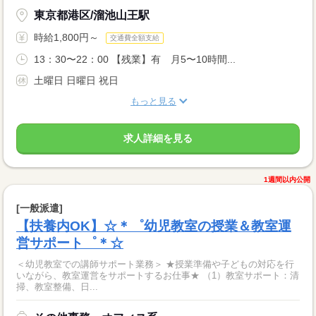
東京都港区/溜池山王駅
時給1,800円～
交通費全額支給
13：30〜22：00 【残業】有 月5〜10時間...
土曜日 日曜日 祝日
もっと見る
求人詳細を見る
1週間以内公開
[一般派遣]
【扶養内OK】☆＊゜幼児教室の授業＆教室運
営サポート゜＊☆
＜幼児教室での講師サポート業務＞ ★授業準備や子どもの対応を行
いながら、教室運営をサポートするお仕事★ （1）教室サポート：清
掃、教室整備、日...