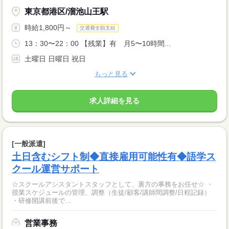
東京都港区/溜池山王駅
時給1,800円～
交通費全額支給
13：30〜22：00 【残業】有 月5〜10時間...
土曜日 日曜日 祝日
もっと見る
求人詳細を見る
[一般派遣]
土日含むシフト制◆直接雇用可能性有◆語学ス
クール運営サポート
☆スクールアシスタントスタッフとして、裏方の事務をお任せ☆ ・
授業スケジュールの管理、調整（生徒/顧客/講師間調整/日程記録）
・研修開講前後で...
営業事務