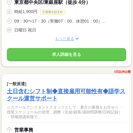
東京都中央区/東銀座駅（徒歩 4分）
時給1,900円
交通費全額支給
09：30〜17：30（実働07：00、休憩01：00）...
日曜日 祝日
もっと見る
求人詳細を見る
3日以内公開
[一般派遣]
土日含むシフト制◆直接雇用可能性有◆語学ス
クール運営サポート
☆スクールアシスタントスタッフとして、裏方の事務をお任せ☆ ・
授業スケジュールの管理、調整（生徒/顧客/講師間調整/日程記録）
・研修開講前後で...
営業事務