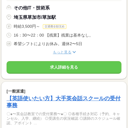
その他IT・技術系
埼玉県草加市/草加駅
時給3,500円～
交通費全額支給
16：30〜22：00 【残業】残業は基本なし。
希望シフトによりお休み。週休2〜5日
もっと見る
求人詳細を見る
[一般派遣]
【英語使いたい方】大手英会話スクールの受付
事務
〇●〜英会話教室での受付業務〜●〇 ◎各種手続き対応（予約、キャ
ンセル、入学、継続） ◎受講生の状況確認 ◎講師のスケジュール確
認、アポイント ...