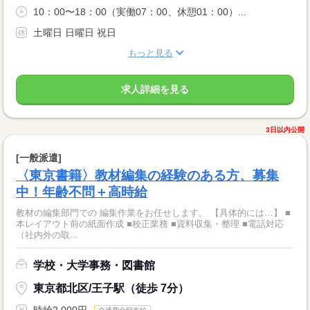
10：00〜18：00（実働07：00、休憩01：00）...
土曜日 日曜日 祝日
もっと見る
求人詳細を見る
3日以内公開
[一般派遣]
〈東京書籍〉教材編集の経験のある方、募集
中！年齢不問＋高時給
教材の編集部門での 編集作業をお任せします。 【具体的には…】 ■
本レイアウト前の紙面作成 ■校正業務 ■資料収集・整理 ■電話対応
（社内外の取...
学校・大学事務・図書館
東京都北区/王子駅（徒歩 7分）
時給2,000円