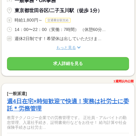
一般事務・OA事務
東京都世田谷区/二子玉川駅（徒歩 1分）
時給1,800円～
交通費全額支給
14：00〜22：00（実働：7時間） （休憩60分...
週休2日制です！希望休は出していただけま...
もっと見る
求人詳細を見る
1週間以内公開
[一般派遣]
週4日在宅×時短歓迎で快適！実務は社労士に委
託＊労務管理
教育テクノロジー企業での労務管理です。 正社員・アルバイトの勤
怠管理、入退社手続き、証明書発行などをお任せ！ 給与計算や社会
保険手続きは社労士...