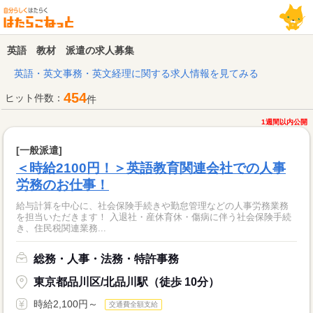
英語 教材 派遣の求人募集
英語・英文事務・英文経理に関する求人情報を見てみる
454
ヒット件数：
件
1週間以内公開
[一般派遣]
＜時給2100円！＞英語教育関連会社での人事
労務のお仕事！
給与計算を中心に、社会保険手続きや勤怠管理などの人事労務業務
を担当いただきます！ 入退社・産休育休・傷病に伴う社会保険手続
き、住民税関連業務...
総務・人事・法務・特許事務
東京都品川区/北品川駅（徒歩 10分）
時給2,100円～
交通費全額支給