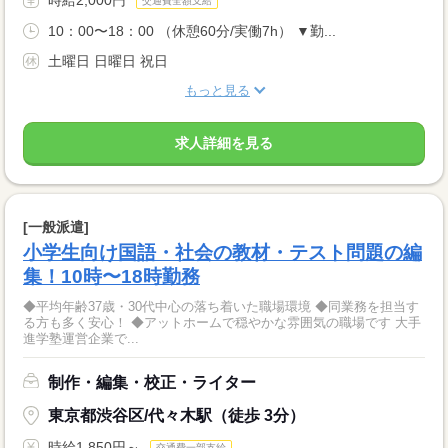
交通費全額支給
10：00〜18：00 （休憩60分/実働7h） ▼勤...
土曜日 日曜日 祝日
もっと見る
求人詳細を見る
[一般派遣]
小学生向け国語・社会の教材・テスト問題の編
集！10時〜18時勤務
◆平均年齢37歳・30代中心の落ち着いた職場環境 ◆同業務を担当す
る方も多く安心！ ◆アットホームで穏やかな雰囲気の職場です 大手
進学塾運営企業で...
制作・編集・校正・ライター
東京都渋谷区/代々木駅（徒歩 3分）
時給1,850円～
交通費一部支給