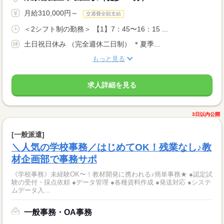
月給310,000円～
交通費全額支給
＜2シフト制の勤務＞ 【1】7：45〜16：15 ...
土日祝日休み （完全週休二日制） ＊夏季...
もっと見る
求人詳細を見る
3日以内公開
[一般派遣]
＼人気の学校事務／はじめてOK！残業なし♪教
材企画部で事務サポ
《学校事務》未経験OK〜！教材開発に携われる♪簡単事務★ ●認定試
験の受付・採点依頼 ●データ管理 ●各種資料作成 ●発送対応 ●システ
ムデータ入...
一般事務・OA事務