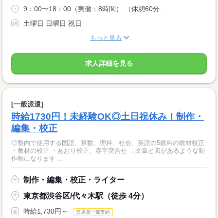
9：00〜18：00（実働：8時間） （休憩60分...
土曜日 日曜日 祝日
もっと見る
求人詳細を見る
[一般派遣]
時給1730円！未経験OK◎土日祝休み！制作・
編集・校正
◎塾内で使用する国語、算数、理科、社会、英語の5教科の教材校正
・教材の校正 ・あおり校正、赤字突合せ →文章と図があるような制
作物になります ...
制作・編集・校正・ライター
東京都渋谷区/代々木駅（徒歩 4分）
時給1,730円～
交通費一部支給