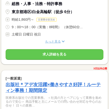
総務・人事・法務・特許事務
東京都港区/白金高輪駅（徒歩 6分）
時給1,860円～
交通費全額支給
9：00〜18：00（実働：8時間） （休憩60分...
土曜日 日曜日 祝日
もっと見る
求人詳細を見る
3日以内公開
[一般派遣]
出版社＊アデ友活躍×働きやすさ好評！ルーテ
ィン事務！期間限定
医療系出版社での営業事務。 ＜社員の方とペアになって業務を進め
るので安心＞ 商品手配と主にメールでの問い合わせ対応を中心のお
任せ！ 日々の業務...