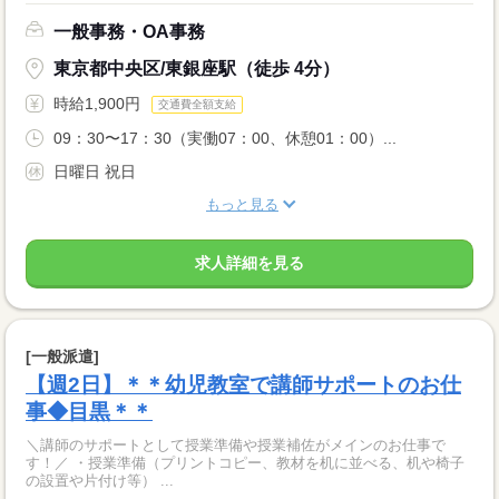
一般事務・OA事務
東京都中央区/東銀座駅（徒歩 4分）
時給1,900円
交通費全額支給
09：30〜17：30（実働07：00、休憩01：00）...
日曜日 祝日
もっと見る
求人詳細を見る
[一般派遣]
【週2日】＊＊幼児教室で講師サポートのお仕
事◆目黒＊＊
＼講師のサポートとして授業準備や授業補佐がメインのお仕事で
す！／ ・授業準備（プリントコピー、教材を机に並べる、机や椅子
の設置や片付け等） ...