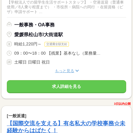
【学校法人での留学生生活サポートスタッフ】 ・空港送迎（普通車
使用／8人乗り程度まで） ・市役所・病院への同行 ・在留資格（ビ
ザ）申請サポート ...
一般事務・OA事務
愛媛県松山市/大街道駅
時給1,220円～
交通費全額支給
09：00〜18：00 【残業】基本なし（業務量...
土曜日 日曜日 祝日
もっと見る
求人詳細を見る
3日以内公開
[一般派遣]
【国際交流を支える】有名私大の学校事務☆未
経験からはばたく！