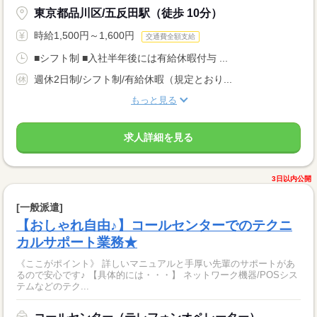
東京都品川区/五反田駅（徒歩 10分）
時給1,500円～1,600円
交通費全額支給
■シフト制 ■入社半年後には有給休暇付与 ...
週休2日制/シフト制/有給休暇（規定とおり...
もっと見る
求人詳細を見る
3日以内公開
[一般派遣]
【おしゃれ自由♪】コールセンターでのテクニ
カルサポート業務★
《ここがポイント》 詳しいマニュアルと手厚い先輩のサポートがあ
るので安心です♪ 【具体的には・・・】 ネットワーク機器/POSシス
テムなどのテク...