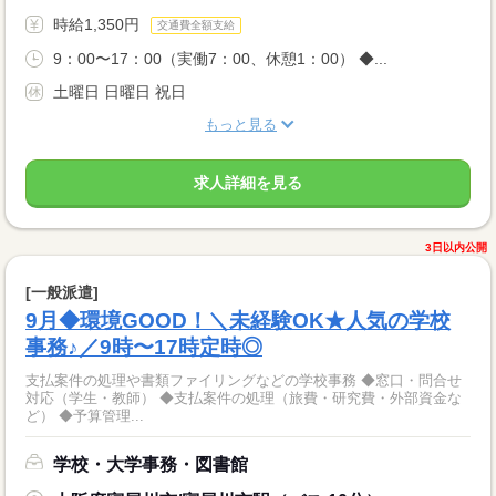
時給1,350円
交通費全額支給
9：00〜17：00（実働7：00、休憩1：00） ◆...
土曜日 日曜日 祝日
もっと見る
求人詳細を見る
3日以内公開
[一般派遣]
9月◆環境GOOD！＼未経験OK★人気の学校
事務♪／9時〜17時定時◎
支払案件の処理や書類ファイリングなどの学校事務 ◆窓口・問合せ
対応（学生・教師） ◆支払案件の処理（旅費・研究費・外部資金な
ど） ◆予算管理...
学校・大学事務・図書館