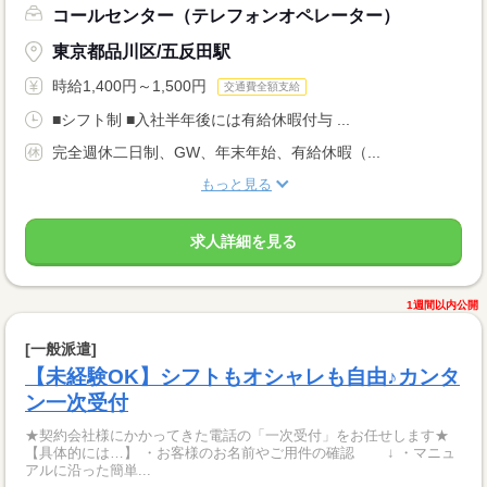
コールセンター（テレフォンオペレーター）
東京都品川区/五反田駅
時給1,400円～1,500円
交通費全額支給
■シフト制 ■入社半年後には有給休暇付与 ...
完全週休二日制、GW、年末年始、有給休暇（...
もっと見る
求人詳細を見る
1週間以内公開
[一般派遣]
【未経験OK】シフトもオシャレも自由♪カンタ
ン一次受付
★契約会社様にかかってきた電話の「一次受付」をお任せします★
【具体的には…】 ・お客様のお名前やご用件の確認 ↓ ・マニュ
アルに沿った簡単...