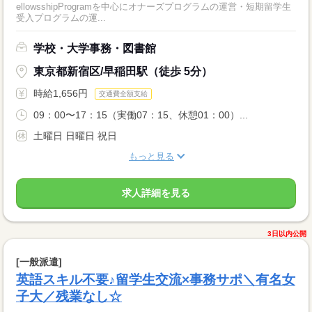
ellowsshipProgramを中心にオナーズプログラムの運営・短期留学生
受入プログラムの運...
学校・大学事務・図書館
東京都新宿区/早稲田駅（徒歩 5分）
時給1,656円
交通費全額支給
09：00〜17：15（実働07：15、休憩01：00）...
土曜日 日曜日 祝日
もっと見る
求人詳細を見る
3日以内公開
[一般派遣]
英語スキル不要♪留学生交流×事務サポ＼有名女
子大／残業なし☆