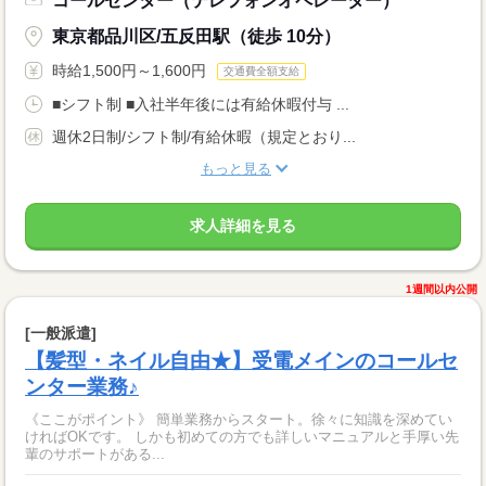
コールセンター（テレフォンオペレーター）
東京都品川区/五反田駅（徒歩 10分）
時給1,500円～1,600円
交通費全額支給
■シフト制 ■入社半年後には有給休暇付与 ...
週休2日制/シフト制/有給休暇（規定とおり...
もっと見る
求人詳細を見る
1週間以内公開
[一般派遣]
【髪型・ネイル自由★】受電メインのコールセ
ンター業務♪
《ここがポイント》 簡単業務からスタート。徐々に知識を深めてい
ければOKです。 しかも初めての方でも詳しいマニュアルと手厚い先
輩のサポートがある...