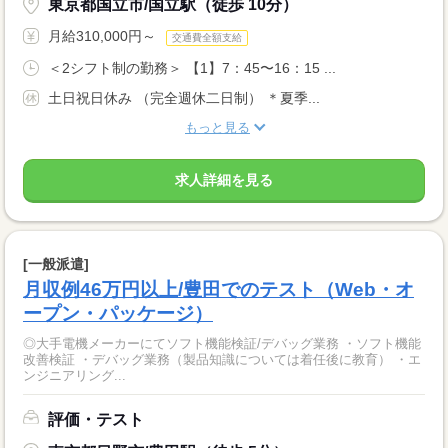
東京都国立市/国立駅（徒歩 10分）
月給310,000円～
交通費全額支給
＜2シフト制の勤務＞ 【1】7：45〜16：15 ...
土日祝日休み （完全週休二日制） ＊夏季...
もっと見る
求人詳細を見る
[一般派遣]
月収例46万円以上/豊田でのテスト（Web・オ
ープン・パッケージ）
◎大手電機メーカーにてソフト機能検証/デバッグ業務 ・ソフト機能
改善検証 ・デバッグ業務（製品知識については着任後に教育） ・エ
ンジニアリング...
評価・テスト