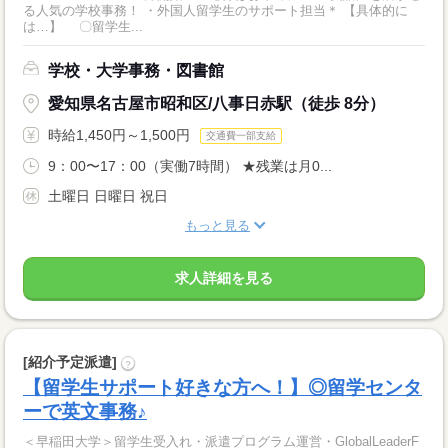
る人気の学校事務！ ・外国人留学生のサポート担当＊ 【具体的に
は…】 〇留学生...
学校・大学事務・図書館
愛知県名古屋市昭和区/八事日赤駅（徒歩 8分）
時給1,450円～1,500円
交通費一部支給
9：00〜17：00（実働7時間） ★残業は月0...
土曜日 日曜日 祝日
もっと見る
求人詳細を見る
[紹介予定派遣]
?
【留学生サポート好きな方へ！】◎留学センタ
ーで英文事務♪
＜早稲田大学＞留学生受入れ・派遣プログラム運営・GlobalLeaderF