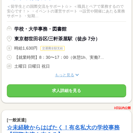
＜留学生との国際交流をサポート☆＞ ＜職員とペアで業務するので
安心です！＞ ・イベントの運営サポート ⇒設営や開催にあたる業務
サポート ・短期...
学校・大学事務・図書館
東京都世田谷区/三軒茶屋駅（徒歩 7分）
時給1,630円
交通費全額支給
【就業時間】8：30〜17：00（休憩1h、実働7...
土曜日 日曜日 祝日
もっと見る
求人詳細を見る
3日以内公開
[一般派遣]
☆未経験からはばたく！有名私大の学校事務