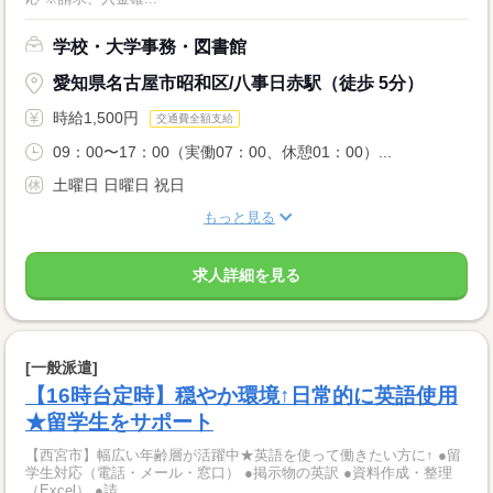
学校・大学事務・図書館
愛知県名古屋市昭和区/八事日赤駅（徒歩 5分）
時給1,500円
交通費全額支給
09：00〜17：00（実働07：00、休憩01：00）...
土曜日 日曜日 祝日
もっと見る
求人詳細を見る
[一般派遣]
【16時台定時】穏やか環境↑日常的に英語使用
★留学生をサポート
【西宮市】幅広い年齢層が活躍中★英語を使って働きたい方に↑ ●留
学生対応（電話・メール・窓口） ●掲示物の英訳 ●資料作成・整理
（Excel） ●請...