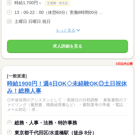
時給1,700円～
交通費一部支給
13：00-22：00（休憩60分）実働8時間00分 ...
土曜日 日曜日 祝日
もっと見る
求人詳細を見る
3日以内公開
[一般派遣]
時給1900円！週4日OK◇未経験OK◎土日祝休
み！総務人事
◎中途採用のアシスタンとして ・面接日の日程調整 ・募集書類のフ
ァイリング（履歴書、職務経歴書など） ・書類選考の準備 ・電話、
メール対応 ・求...
総務・人事・法務・特許事務
東京都千代田区/水道橋駅（徒歩 8分）