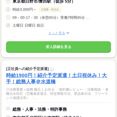
東京都日野市/豊田駅（徒歩 5分）
時給3,000円～
交通費一部支給
09：00-17：30（休憩45分）実働7時間45分 ...
土曜日 日曜日 祝日
もっと見る
求人詳細を見る
[正社員への紹介予定派遣]
?
時給1900円！紹介予定派遣！土日祝休み！大
手！総務人事＠水道橋
◎法務業務＋総務 幅広くお任せ ・契約書レビュー ・法務相談 ・各
種法令対応（労働者派遣法、特定商取引法、景品表示法、フリーラ
ンス保護法等） ・...
総務・人事・法務・特許事務