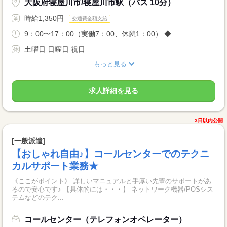
大阪府寝屋川市/寝屋川市駅（バス 10分）
時給1,350円
交通費全額支給
9：00〜17：00（実働7：00、休憩1：00） ◆...
土曜日 日曜日 祝日
もっと見る
求人詳細を見る
3日以内公開
[一般派遣]
【おしゃれ自由♪】コールセンターでのテクニ
カルサポート業務★
《ここがポイント》 詳しいマニュアルと手厚い先輩のサポートがあ
るので安心です♪ 【具体的には・・・】 ネットワーク機器/POSシス
テムなどのテク...
コールセンター（テレフォンオペレーター）