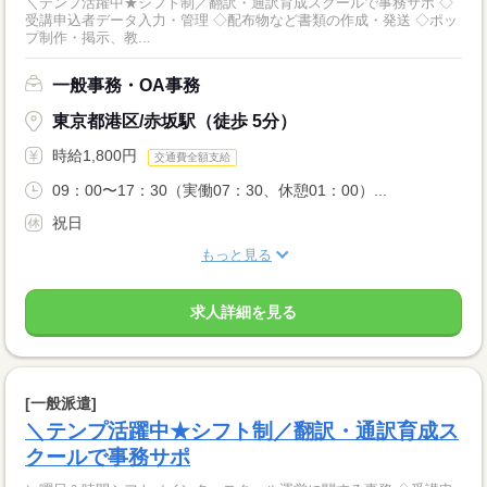
＼テンプ活躍中★シフト制／翻訳・通訳育成スクールで事務サポ ◇
受講申込者データ入力・管理 ◇配布物など書類の作成・発送 ◇ポッ
プ制作・掲示、教...
一般事務・OA事務
東京都港区/赤坂駅（徒歩 5分）
時給1,800円
交通費全額支給
09：00〜17：30（実働07：30、休憩01：00）...
祝日
もっと見る
求人詳細を見る
[一般派遣]
＼テンプ活躍中★シフト制／翻訳・通訳育成ス
クールで事務サポ