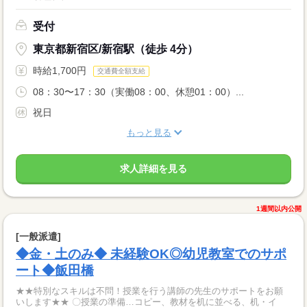
受付
東京都新宿区/新宿駅（徒歩 4分）
時給1,700円
交通費全額支給
08：30〜17：30（実働08：00、休憩01：00）...
祝日
もっと見る
求人詳細を見る
1週間以内公開
[一般派遣]
◆金・土のみ◆ 未経験OK◎幼児教室でのサポ
ート◆飯田橋
★★特別なスキルは不問！授業を行う講師の先生のサポートをお願
いします★★ 〇授業の準備…コピー、教材を机に並べる、机・イ