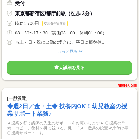
受付
東京都新宿区/都庁前駅（徒歩 3分）
時給1,700円
交通費全額支給
08：30〜17：30（実働08：00、休憩01：00）...
※土・日・祝に出勤の場合は、平日に振替休...
もっと見る
求人詳細を見る
1週間以内公開
[一般派遣]
◆週2日／金・土◆ 扶養内OK！幼児教室の授
業サポート業務♪
★授業を行う講師の先生のサポートをお願いします★ 〇授業の準
備…コピー、教材を机に並べる、机・イス・遊具の設置や片付け等
〇授業サポート…お...