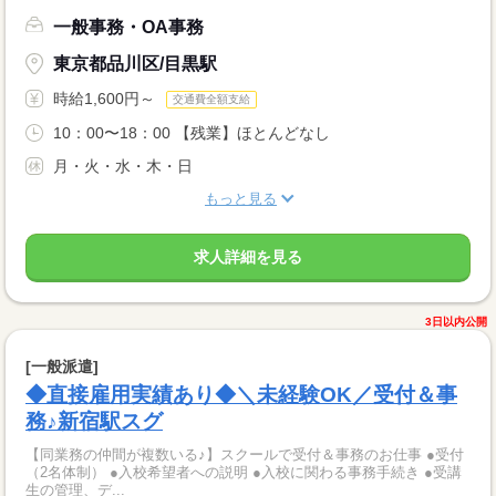
一般事務・OA事務
東京都品川区/目黒駅
時給1,600円～
交通費全額支給
10：00〜18：00 【残業】ほとんどなし
月・火・水・木・日
もっと見る
求人詳細を見る
3日以内公開
[一般派遣]
◆直接雇用実績あり◆＼未経験OK／受付＆事
務♪新宿駅スグ
【同業務の仲間が複数いる♪】スクールで受付＆事務のお仕事 ●受付
（2名体制） ●入校希望者への説明 ●入校に関わる事務手続き ●受講
生の管理、デ...