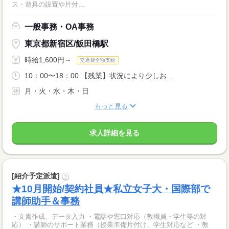
ス・遊具の設置や片付...
一般事務・OA事務
東京都新宿区/飯田橋駅
時給1,600円～
交通費全額支給
10：00〜18：00 【残業】状況により少しお...
月・火・水・木・日
もっと見る
求人詳細を見る
[紹介予定派遣]
?
★10月開始/契約社員★私立女子大・国際部で
講師助手＆事務
・文書作成、データ入力 ・電話や窓口対応（教職員・学生等の対
応） ・講師のサポート業務（授業準備片付け、学生対応など ・教