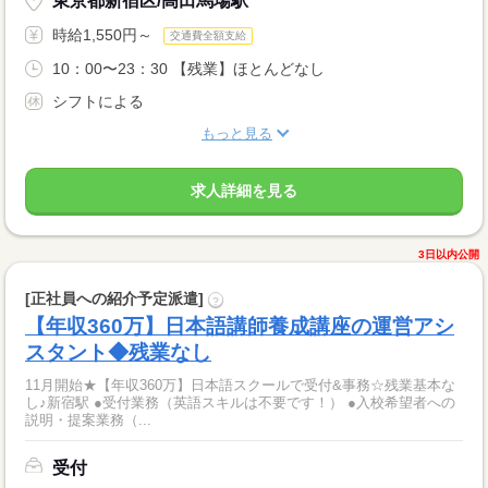
東京都新宿区/高田馬場駅
時給1,550円～
交通費全額支給
10：00〜23：30 【残業】ほとんどなし
シフトによる
もっと見る
求人詳細を見る
3日以内公開
[正社員への紹介予定派遣]
?
【年収360万】日本語講師養成講座の運営アシ
スタント◆残業なし
11月開始★【年収360万】日本語スクールで受付&事務☆残業基本な
し♪新宿駅 ●受付業務（英語スキルは不要です！） ●入校希望者への
説明・提案業務（...
受付