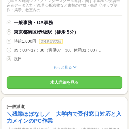
＼曜日＆時間シフト／インタースクール運営に関する事務 ◇受講申
込者データ入力・管理 ◇配布物など書類の作成・発送 ◇ポップ制
作・掲示、教室内の...
一般事務・OA事務
東京都港区/赤坂駅（徒歩 5分）
時給1,800円
交通費全額支給
09：00〜17：30（実働07：30、休憩01：00）...
祝日
もっと見る
求人詳細を見る
[一般派遣]
＼残業ほぼなし／ 大学内で受付窓口対応と入
力メインのPC作業