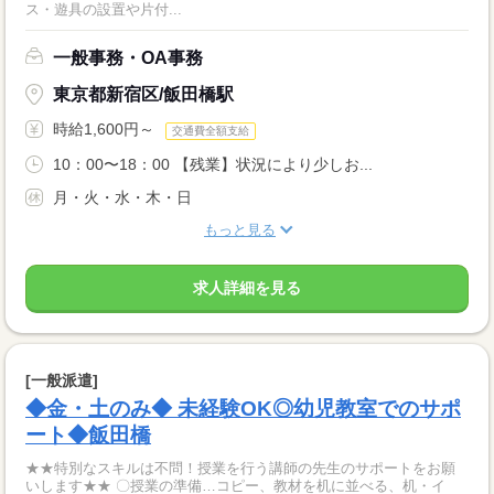
ス・遊具の設置や片付...
一般事務・OA事務
東京都新宿区/飯田橋駅
時給1,600円～
交通費全額支給
10：00〜18：00 【残業】状況により少しお...
月・火・水・木・日
もっと見る
求人詳細を見る
[一般派遣]
◆金・土のみ◆ 未経験OK◎幼児教室でのサポ
ート◆飯田橋
★★特別なスキルは不問！授業を行う講師の先生のサポートをお願
いします★★ 〇授業の準備…コピー、教材を机に並べる、机・イ