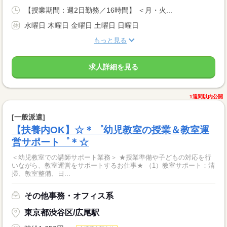
【授業期間：週2日勤務／16時間】 ＜月・火...
水曜日 木曜日 金曜日 土曜日 日曜日
もっと見る
求人詳細を見る
1週間以内公開
[一般派遣]
【扶養内OK】☆＊゜幼児教室の授業＆教室運
営サポート゜＊☆
＜幼児教室での講師サポート業務＞ ★授業準備や子どもの対応を行
いながら、教室運営をサポートするお仕事★ （1）教室サポート：清
掃、教室整備、日...
その他事務・オフィス系
東京都渋谷区/広尾駅