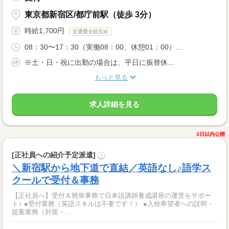
東京都新宿区/都庁前駅（徒歩 3分）
時給1,700円
交通費全額支給
08：30〜17：30（実働08：00、休憩01：00）...
※土・日・祝に出勤の場合は、平日に振替休...
もっと見る
求人詳細を見る
3日以内公開
[正社員への紹介予定派遣]
?
＼新宿駅から地下道で直結／英語なし♪語学ス
クールで受付＆事務
【正社員へ】受付＆簡単事務で日本語講師養成講座の運営をサポー
ト♪ ●受付業務（英語スキルは不要です！） ●入校希望者への説明・
提案業務（対面・...