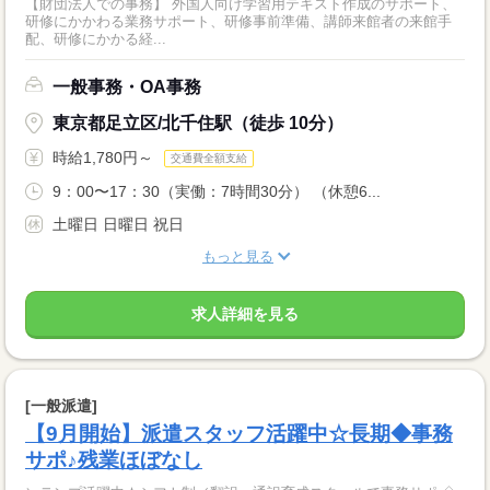
【財団法人での事務】 外国人向け学習用テキスト作成のサポート、
研修にかかわる業務サポート、研修事前準備、講師来館者の来館手
配、研修にかかる経...
一般事務・OA事務
東京都足立区/北千住駅（徒歩 10分）
時給1,780円～
交通費全額支給
9：00〜17：30（実働：7時間30分） （休憩6...
土曜日 日曜日 祝日
もっと見る
求人詳細を見る
[一般派遣]
【9月開始】派遣スタッフ活躍中☆長期◆事務
サポ♪残業ほぼなし