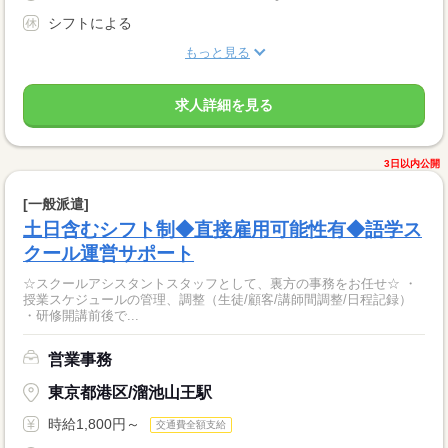
シフトによる
もっと見る
求人詳細を見る
3日以内公開
[一般派遣]
土日含むシフト制◆直接雇用可能性有◆語学ス
クール運営サポート
☆スクールアシスタントスタッフとして、裏方の事務をお任せ☆ ・
授業スケジュールの管理、調整（生徒/顧客/講師間調整/日程記録）
・研修開講前後で...
営業事務
東京都港区/溜池山王駅
時給1,800円～
交通費全額支給