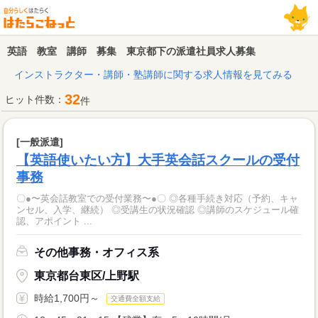
英語 教室 講師 募集 東京都下の派遣社員求人募集
インストラクター・講師・塾講師に関する求人情報を見てみる
32
ヒット件数：
件
[一般派遣]
【英語使いたい方】大手英会話スクールの受付
事務
〇●〜英会話教室での受付業務〜●〇 ◎各種手続き対応（予約、キャ
ンセル、入学、継続） ◎受講生の状況確認 ◎講師のスケジュール確
認、アポイント ...
その他事務・オフィス系
東京都台東区/上野駅
時給1,700円～
交通費全額支給