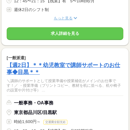
12：45〜21：15 【残業】有 5〜10時間/月
週休2日のシフト制
もっと見る
求人詳細を見る
[一般派遣]
【週2日】＊＊幼児教室で講師サポートのお仕
事◆目黒＊＊
＼講師のサポートとして授業準備や授業補佐がメインのお仕事で
す！／ ・授業準備（プリントコピー、教材を机に並べる、机や椅子
の設置や片付け等） ...
一般事務・OA事務
東京都品川区/目黒駅
時給1,600円～
交通費全額支給