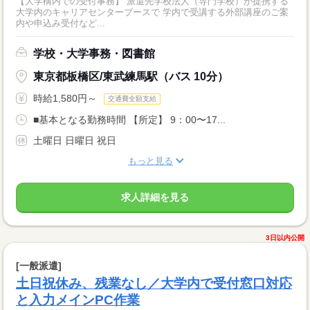
【大学構内での受付事務】 派遣先学校法人（専門学校）が提携する
大学内のキャリアセンターブースで 学内で受講する外部講座のご案
内や申込み受付など...
学校・大学事務・図書館
東京都板橋区/東武練馬駅（バス 10分）
時給1,580円～
交通費全額支給
■基本となる勤務時間 【所定】 9：00〜17...
土曜日 日曜日 祝日
もっと見る
求人詳細を見る
3日以内公開
[一般派遣]
土日祝休み、残業なし／大学内で受付窓口対応
と入力メインPC作業