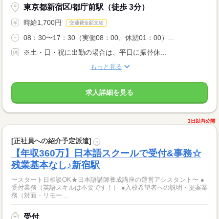
東京都新宿区/都庁前駅（徒歩 3分）
時給1,700円
交通費全額支給
08：30〜17：30（実働08：00、休憩01：00）...
※土・日・祝に出勤の場合は、平日に振替休...
もっと見る
求人詳細を見る
3日以内公開
[正社員への紹介予定派遣]
?
【年収360万】日本語スクールで受付&事務☆
残業基本なし♪新宿駅
〜スタート日相談OK★日本語講師養成講座の運営アシスタント〜 ●
受付業務（英語スキルは不要です！） ●入校希望者への説明・提案業
務（対面・リモー...
受付