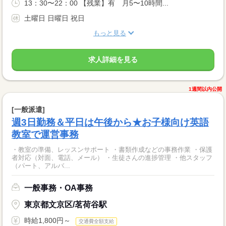
13：30〜22：00 【残業】有 月5〜10時間...
土曜日 日曜日 祝日
もっと見る
求人詳細を見る
1週間以内公開
[一般派遣]
週3日勤務＆平日は午後から★お子様向け英語
教室で運営事務
・教室の準備、レッスンサポート ・書類作成などの事務作業 ・保護
者対応（対面、電話、メール） ・生徒さんの進捗管理 ・他スタッフ
（パート、アルバ...
一般事務・OA事務
東京都文京区/茗荷谷駅
時給1,800円～
交通費全額支給