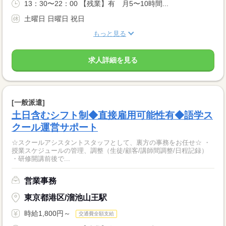
13：30〜22：00 【残業】有 月5〜10時間...
土曜日 日曜日 祝日
もっと見る
求人詳細を見る
[一般派遣]
土日含むシフト制◆直接雇用可能性有◆語学ス
クール運営サポート
☆スクールアシスタントスタッフとして、裏方の事務をお任せ☆ ・
授業スケジュールの管理、調整（生徒/顧客/講師間調整/日程記録）
・研修開講前後で...
営業事務
東京都港区/溜池山王駅
時給1,800円～
交通費全額支給