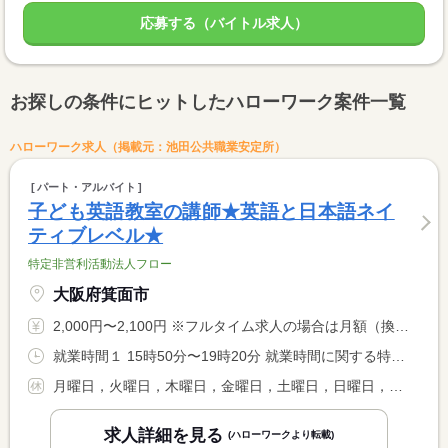
応募する（バイトル求人）
お探しの条件にヒットしたハローワーク案件一覧
ハローワーク求人（掲載元：池田公共職業安定所）
パート・アルバイト
子ども英語教室の講師★英語と日本語ネイ
ティブレベル★
特定非営利活動法人フロー
大阪府箕面市
2,000円〜2,100円 ※フルタイム求人の場合は月額（換算額）、パート求人の場合は時間額を表示しています。
就業時間１ 15時50分〜19時20分 就業時間に関する特記事項 ★水曜のバイリンガルクラスの現在の講師が家庭の事情で退職とな <BR> り急募！水曜勤務できることが必須条件 <BR> ※火曜と木曜は固定講師の休みに代行依頼する場合あり
月曜日，火曜日，木曜日，金曜日，土曜日，日曜日，祝日，その他
求人詳細を見る
(ハローワークより転載)