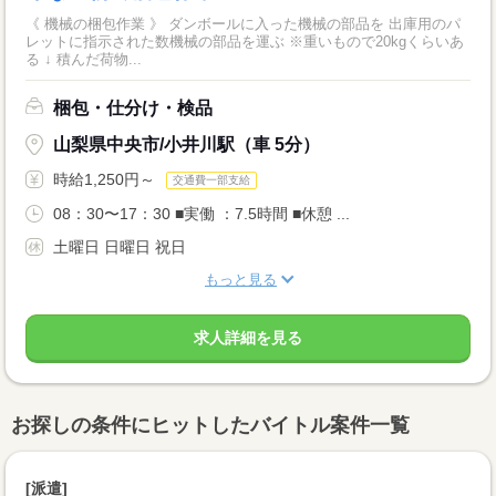
《 機械の梱包作業 》 ダンボールに入った機械の部品を 出庫用のパ
レットに指示された数機械の部品を運ぶ ※重いもので20kgくらいあ
る ↓ 積んだ荷物...
梱包・仕分け・検品
山梨県中央市/小井川駅（車 5分）
時給1,250円～
交通費一部支給
08：30〜17：30 ■実働 ：7.5時間 ■休憩 ...
土曜日 日曜日 祝日
もっと見る
求人詳細を見る
お探しの条件にヒットしたバイトル案件一覧
[派遣]