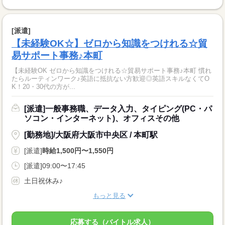
[派遣]
【未経験OK☆】ゼロから知識をつけれる☆貿
易サポート事務♪本町
【未経験OK ゼロから知識をつけれる☆貿易サポート事務♪本町 慣れ
たらルーティンワーク♪英語に抵抗ない方歓迎◎英語スキルなくてO
K！20・30代の方が...
[派遣]一般事務職、データ入力、タイピング(PC・パ
ソコン・インターネット)、オフィスその他
[勤務地]/大阪府大阪市中央区 / 本町駅
[派遣]
時給1,500円〜1,550円
[派遣]09:00〜17:45
土日祝休み♪
もっと見る
応募する（バイトル求人）