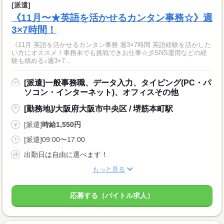
[派遣]
《11月〜★英語を活かせるカンタン事務☆》週
3×7時間！
《11月 英語を活かせるカンタン事務 週3×7時間 英語経験を活かした
い方にオススメ！事務未でも挑戦できお仕事☆彡SNS運用などの経
験も積める♪週3×7...
[派遣]一般事務職、データ入力、タイピング(PC・パ
ソコン・インターネット)、オフィスその他
[勤務地]/大阪府大阪市中央区 / 堺筋本町駅
[派遣]
時給1,550円
[派遣]09:00〜17:00
出勤日は自由に選べます！
もっと見る
応募する（バイトル求人）