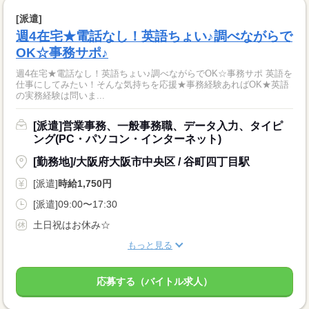
[派遣]
週4在宅★電話なし！英語ちょい♪調べながらで
OK☆事務サポ♪
週4在宅★電話なし！英語ちょい♪調べながらでOK☆事務サポ 英語を
仕事にしてみたい！そんな気持ちを応援★事務経験あればOK★英語
の実務経験は問いま...
[派遣]営業事務、一般事務職、データ入力、タイピ
ング(PC・パソコン・インターネット)
[勤務地]/大阪府大阪市中央区 / 谷町四丁目駅
[派遣]
時給1,750円
[派遣]09:00〜17:30
土日祝はお休み☆
もっと見る
応募する（バイトル求人）