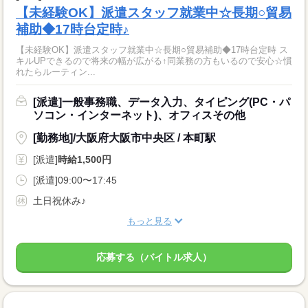
【未経験OK】派遣スタッフ就業中☆長期○貿易
補助◆17時台定時♪
【未経験OK】派遣スタッフ就業中☆長期○貿易補助◆17時台定時 ス
キルUPできるので将来の幅が広がる↑同業務の方もいるので安心☆慣
れたらルーティン...
[派遣]一般事務職、データ入力、タイピング(PC・パ
ソコン・インターネット)、オフィスその他
[勤務地]/大阪府大阪市中央区 / 本町駅
[派遣]
時給1,500円
[派遣]09:00〜17:45
土日祝休み♪
もっと見る
応募する（バイトル求人）