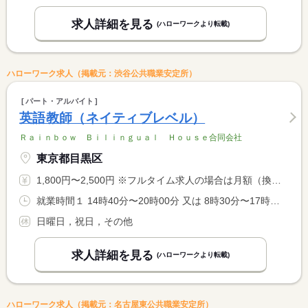
求人詳細を見る
(ハローワークより転載)
ハローワーク求人（掲載元：渋谷公共職業安定所）
パート・アルバイト
英語教師（ネイティブレベル）
Ｒａｉｎｂｏｗ Ｂｉｌｉｎｇｕａｌ Ｈｏｕｓｅ合同会社
東京都目黒区
1,800円〜2,500円 ※フルタイム求人の場合は月額（換算額）、パート求人の場合は時間額を表示しています。
就業時間１ 14時40分〜20時00分 又は 8時30分〜17時30分の時間の間の5時間程度 就業時間に関する特記事項 ＊平日は１４時４０分から２０時、土曜日は８時３０分から１７時 <BR> ３０分まで、シーズンスクール期間中は８時３０分から１７時３０ <BR> 分までの勤務となります。これらの中で可能な範囲で働ける方を探 <BR> しています。
日曜日，祝日，その他
求人詳細を見る
(ハローワークより転載)
ハローワーク求人（掲載元：名古屋東公共職業安定所）