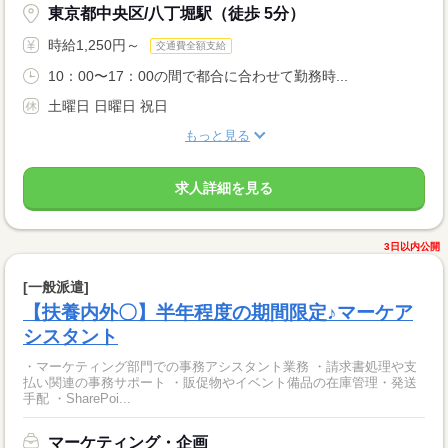
東京都中央区/八丁堀駅（徒歩 5分）
時給1,250円～
交通費全額支給
10：00〜17：00の間で都合に合わせて勤務時...
土曜日 日曜日 祝日
もっと見る
求人詳細を見る
3日以内公開
[一般派遣]
【扶養内外〇】半年程度の期間限定♪マーケア
シスタント
・マーケティング部門での事務アシスタント業務 ・請求書処理や支
払い関連の事務サポート ・販促物やイベント備品の在庫管理・発送
手配 ・SharePoi...
マーケティング・企画