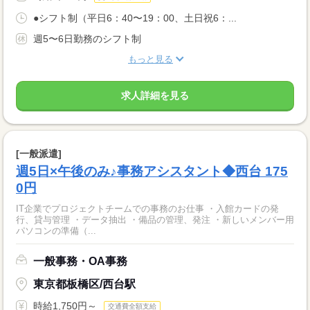
●シフト制（平日6：40〜19：00、土日祝6：...
週5〜6日勤務のシフト制
もっと見る
求人詳細を見る
[一般派遣]
週5日×午後のみ♪事務アシスタント◆西台 175
0円
IT企業でプロジェクトチームでの事務のお仕事 ・入館カードの発
行、貸与管理 ・データ抽出 ・備品の管理、発注 ・新しいメンバー用
パソコンの準備（...
一般事務・OA事務
東京都板橋区/西台駅
時給1,750円～
交通費全額支給