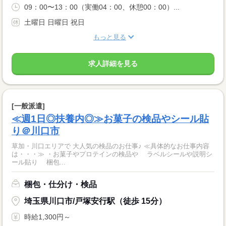
09：00〜13：00（実働04：00、休憩00：00）...
土曜日 日曜日 祝日
もっと見る
求人詳細を見る
[一般派遣]
≪週1日◎扶養内◎≫お菓子の検品やシール貼
り＠川口市
草加・川口エリアで 大人気の検品のお仕事♪ ≪具体的なお仕事内容
は・・・≫ ・お菓子やプロテインの検品や ラベルシールや説明シ
ール貼り 梱包...
梱包・仕分け・検品
埼玉県川口市/戸塚安行駅（徒歩 15分）
時給1,300円～