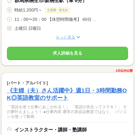
群馬県桐生市/新桐生駅（車 6分）
時給1,200円～
交通費一部支給
11：00〜20：00 【休憩時間備考】 60分 ...
土曜日 日曜日
もっと見る
求人詳細を見る
3日以内公開
[パート・アルバイト]
《主婦（夫）さん活躍中》週1日・3時間勤務O
K◎英語教室のサポート
「英語を使う仕事にあこがれる！」 「英語の先生ってステキ！」 そ
の夢叶えましょう！ ●仕事内容 通常の英会話教室ではなく、 パソコ
ンを使って動画...
インストラクター・講師・塾講師