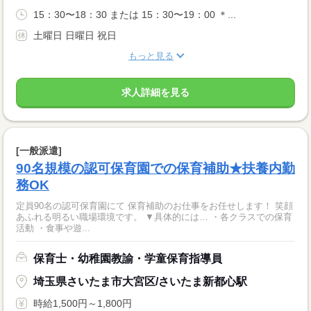
15：30〜18：30 または 15：30〜19：00 ＊...
土曜日 日曜日 祝日
もっと見る
求人詳細を見る
[一般派遣]
90名規模の認可保育園での保育補助★扶養内勤
務OK
定員90名の認可保育園にて 保育補助のお仕事をお任せします！ 笑顔
あふれる明るい職場環境です。 ▼具体的には… ・各クラスでの保育
活動 ・食事や遊...
保育士・幼稚園教諭・学童保育指導員
埼玉県さいたま市大宮区/さいたま新都心駅
時給1,500円～1,800円