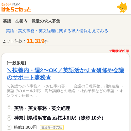
英語 扶養内 派遣の求人募集
英語・英文事務・英文経理に関する求人情報を見てみる
11,319
ヒット件数：
件
1週間以内公開
[一般派遣]
＼扶養内・週2〜OK／英語活かす★研修や会議
のサポート事務★
＼英語つかう事務／ （お仕事内容） ・会議の日程調整、招集連絡 ・
英語でのメール対応、海外講師との連絡 ・社内予算などの申請 ・オ
ンライン研修へ...
英語・英文事務・英文経理
神奈川県横浜市西区/桜木町駅（徒歩 10分）
時給1,800円
交通費一部支給