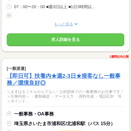
07：00〜20：00 ■週3日以上 ■1日3時間以...
もっと見る
求人詳細を見る
1週間以内公開
[一般派遣]
【即日可】扶養内★週2-3日★接客なし一般事
務／環境良好◎
＼まずはキニナルからでも♪／ 公的団体での一般事務のお仕事です！
＜仕事内容＞ ・書類確認 ・データ入力 ・資料作成 ・電話応対 等
＜ポイント...
一般事務・OA事務
埼玉県さいたま市浦和区/北浦和駅（バス 15分）