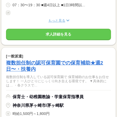
07：30〜19：30 ■週4日以上 ■1日3時間以...
もっと見る
求人詳細を見る
[一般派遣]
複数担任制の認可保育園での保育補助★週2
日〜・扶養内
複数担任制を導入している認可保育園で 保育補助のお仕事をお任せ
します！ 一人ひとりにじっくり向き合える環境です。 ▼具体的に
は… ・各クラスで...
保育士・幼稚園教諭・学童保育指導員
神奈川県茅ヶ崎市/茅ヶ崎駅
時給1,500円～1,800円