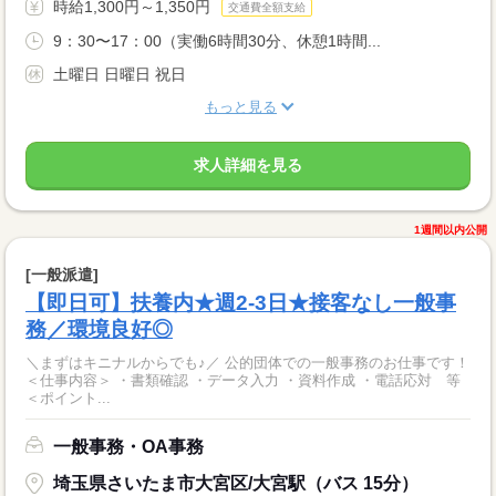
時給1,300円～1,350円
交通費全額支給
9：30〜17：00（実働6時間30分、休憩1時間...
土曜日 日曜日 祝日
もっと見る
求人詳細を見る
1週間以内公開
[一般派遣]
【即日可】扶養内★週2-3日★接客なし一般事
務／環境良好◎
＼まずはキニナルからでも♪／ 公的団体での一般事務のお仕事です！
＜仕事内容＞ ・書類確認 ・データ入力 ・資料作成 ・電話応対 等
＜ポイント...
一般事務・OA事務
埼玉県さいたま市大宮区/大宮駅（バス 15分）