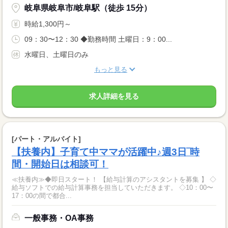
岐阜県岐阜市/岐阜駅（徒歩 15分）
時給1,300円～
09：30〜12：30 ◆勤務時間 土曜日：9：00...
水曜日、土曜日のみ
もっと見る
求人詳細を見る
[パート・アルバイト]
【扶養内】子育て中ママが活躍中♪週3日‾時
間・開始日は相談可！
≪扶養内≫◆即日スタート！ 【給与計算のアシスタントを募集 】 ◇
給与ソフトでの給与計算事務を担当していただきます。 ◇10：00〜
17：00の間で都合...
一般事務・OA事務