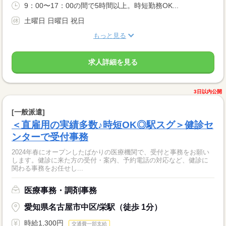
9：00〜17：00の間で5時間以上。時短勤務OK...
土曜日 日曜日 祝日
もっと見る
求人詳細を見る
3日以内公開
[一般派遣]
＜直雇用の実績多数♪時短OK◎駅スグ＞健診セ
ンターで受付事務
2024年春にオープンしたばかりの医療機関で、受付と事務をお願い
します。健診に来た方の受付・案内、予約電話の対応など、健診に
関わる事務をお任せし...
医療事務・調剤事務
愛知県名古屋市中区/栄駅（徒歩 1分）
時給1,300円
交通費一部支給