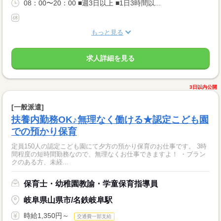
08：00〜20：00 ■週3日以上 ■1日3時間以...
もっと見る
求人詳細を見る
3日以内公開
[一般派遣]
扶養内勤務OK♪無理なく働ける★認定こども園
での預かり保育
定員150人の認定こども園にて夕方の預かり保育のお仕事です。 3時
間程度の短時間勤務なので、無理なくお仕事できますよ！ ・ブラン
クのある方、未経...
保育士・幼稚園教諭・学童保育指導員
岐阜県山県市/名鉄岐阜駅
時給1,350円～
交通費一部支給