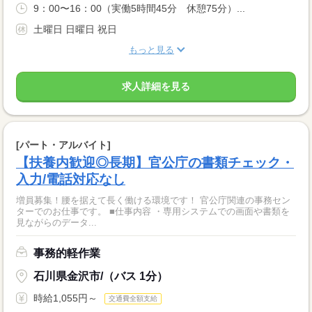
9：00〜16：00（実働5時間45分 休憩75分）...
土曜日 日曜日 祝日
もっと見る
求人詳細を見る
[パート・アルバイト]
【扶養内歓迎◎長期】官公庁の書類チェック・
入力/電話対応なし
増員募集！腰を据えて長く働ける環境です！ 官公庁関連の事務セン
ターでのお仕事です。 ■仕事内容 ・専用システムでの画面や書類を
見ながらのデータ...
事務的軽作業
石川県金沢市/（バス 1分）
時給1,055円～
交通費全額支給