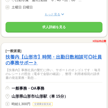
土曜日 日曜日
もっと見る
求人詳細を見る
3日以内公開
[一般派遣]
扶養内【山形市】時間・出勤日数相談可◎社員
の事務サポート
【扶養内】事務社員の繁忙に伴い、サポートのオシゴトです ・毎月
のレシートの照合（電卓で金額の確認）、整理・利用者様宛の請求
書の発送業務・勤怠...
一般事務・OA事務
山形県山形市/山形駅（車 15分）
時給1,300円
交通費全額支給