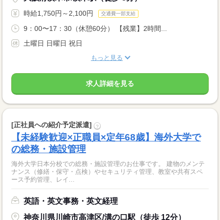
時給1,750円～2,100円
交通費一部支給
9：00〜17：30（休憩60分） 【残業】2時間...
土曜日 日曜日 祝日
もっと見る
求人詳細を見る
[正社員への紹介予定派遣]
?
【未経験歓迎×正職員×定年68歳】海外大学で
の総務・施設管理
海外大学日本分校での総務・施設管理のお仕事です。 建物のメンテ
ナンス（修繕・保守・点検）やセキュリティ管理、教室や共有スペ
ース予約管理、レイ...
英語・英文事務・英文経理
神奈川県川崎市高津区/溝の口駅（徒歩 12分）