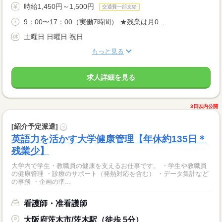
時給1,450円～1,500円
交通費一部支給
9：00〜17：00（実働7時間） ★残業は月0...
土曜日 日曜日 祝日
もっと見る
求人詳細を見る
3日以内公開
[紹介予定派遣]
?
英語力を活かす大学健康管理【年休約135日＊
残業少】
大学内で学生・教職員の健康を支えるお仕事です。 ・学生や教職員
の健康管理 ・診療のサポート（発熱対応を含む） ・データ集計など
の事務 ・企画の準...
看護師・准看護師
大阪府茨木市/茨木駅（徒歩 5分）