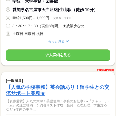
学校・大学事務・図書館
愛知県名古屋市天白区/相生山駅（徒歩 10分）
時給1,500円～1,600円
交通費一部支給
8：30〜17：30（実働8時間） ★残業少なめ...
土曜日 日曜日 祝日
もっと見る
求人詳細を見る
1週間以内公開
[一般派遣]
【人気の学校事務】英会話あり！留学生との交
流サポート業務★
【表参道駅】人気の大学！英語使用☆事務のお仕事♪ ●『チャットル
ーム』の運営補助→予約者リスト作成、受付、経理処理、学生対応
など ●学内の事務...