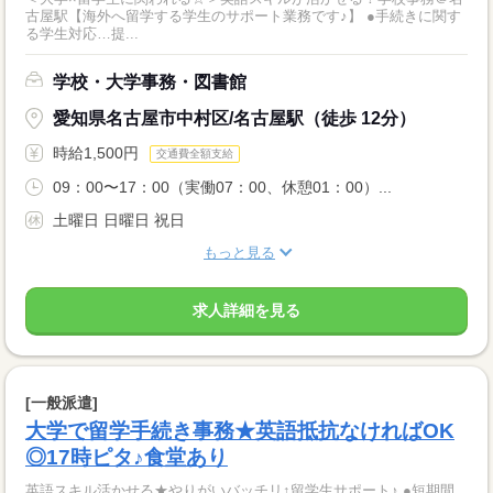
古屋駅【海外へ留学する学生のサポート業務です♪】 ●手続きに関す
る学生対応…提...
学校・大学事務・図書館
愛知県名古屋市中村区/名古屋駅（徒歩 12分）
時給1,500円
交通費全額支給
09：00〜17：00（実働07：00、休憩01：00）...
土曜日 日曜日 祝日
もっと見る
求人詳細を見る
[一般派遣]
大学で留学手続き事務★英語抵抗なければOK
◎17時ピタ♪食堂あり
英語スキル活かせる★やりがいバッチリ↑留学生サポート♪ ●短期間