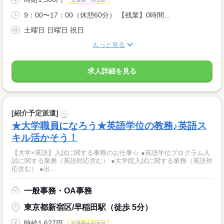
9：00〜17：00（休憩60分） 【残業】0時間...
土曜日 日曜日 祝日
もっと見る
求人詳細を見る
[紹介予定派遣]
?
★大学職員になろう★英語学位の教務♪英語ス
キル活かそう！
【大学×英語】入試に関する事務のお仕事☆ ●英語学位プログラム入
試に関する業務（英語対応含む） ●大学院入試に関する業務（英語対
応含む） ●出...
一般事務・OA事務
東京都新宿区/早稲田駅（徒歩 5分）
時給1,627円
交通費全額支給