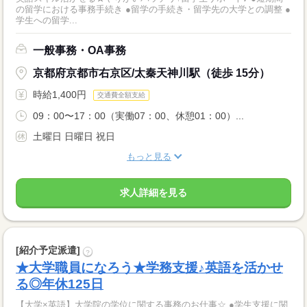
の留学における事務手続き ●留学の手続き・留学先の大学との調整 ●
学生への留学...
一般事務・OA事務
京都府京都市右京区/太秦天神川駅（徒歩 15分）
時給1,400円
交通費全額支給
09：00〜17：00（実働07：00、休憩01：00）...
土曜日 日曜日 祝日
もっと見る
求人詳細を見る
[紹介予定派遣]
?
★大学職員になろう★学務支援♪英語を活かせ
る◎年休125日
【大学×英語】大学院の学位に関する事務のお仕事☆ ●学生支援に関