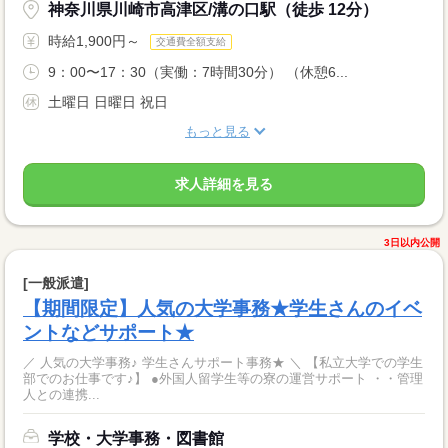
神奈川県川崎市高津区/溝の口駅（徒歩 12分）
時給1,900円～
交通費全額支給
9：00〜17：30（実働：7時間30分） （休憩6...
土曜日 日曜日 祝日
もっと見る
求人詳細を見る
3日以内公開
[一般派遣]
【期間限定】人気の大学事務★学生さんのイベ
ントなどサポート★
／ 人気の大学事務♪ 学生さんサポート事務★ ＼ 【私立大学での学生
部でのお仕事です♪】 ●外国人留学生等の寮の運営サポート ・・管理
人との連携...
学校・大学事務・図書館