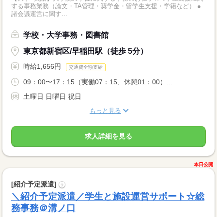
する事務業務（論文・TA管理・奨学金・留学生支援・学籍など） ●
諸会議運営に関す...
学校・大学事務・図書館
東京都新宿区/早稲田駅（徒歩 5分）
時給1,656円
交通費全額支給
09：00〜17：15（実働07：15、休憩01：00）...
土曜日 日曜日 祝日
もっと見る
求人詳細を見る
本日公開
[紹介予定派遣]
?
＼紹介予定派遣／学生と施設運営サポート☆総
務事務＠溝ノ口