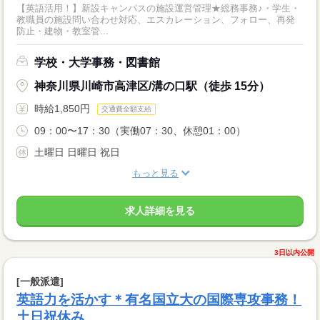
【英語活用！】新設キャンパスの施設運営管理★総務事務♪・学生・
教職員の施設問い合わせ対応、エスカレーション、フォロー、再発
防止・建物・教室管...
学校・大学事務・図書館
神奈川県川崎市高津区/溝の口駅（徒歩 15分）
時給1,850円
交通費全額支給
09：00〜17：30（実働07：30、休憩01：00）
土曜日 日曜日 祝日
もっと見る
求人詳細を見る
3日以内公開
[一般派遣]
英語力を活かす＊有名国立大の国際専攻事務！
土日祝休み