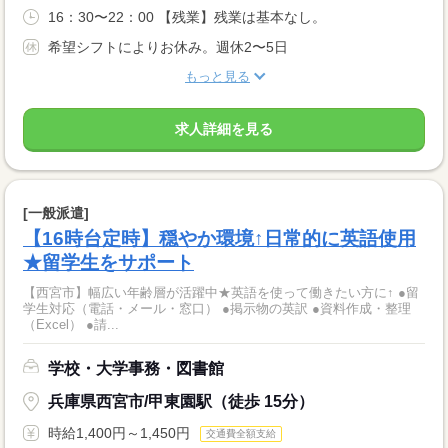
16：30〜22：00 【残業】残業は基本なし。
希望シフトによりお休み。週休2〜5日
もっと見る
求人詳細を見る
[一般派遣]
【16時台定時】穏やか環境↑日常的に英語使用
★留学生をサポート
【西宮市】幅広い年齢層が活躍中★英語を使って働きたい方に↑ ●留
学生対応（電話・メール・窓口） ●掲示物の英訳 ●資料作成・整理
（Excel） ●請...
学校・大学事務・図書館
兵庫県西宮市/甲東園駅（徒歩 15分）
時給1,400円～1,450円
交通費全額支給