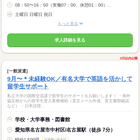
08：50〜16：50（実働07：00、休憩01：00）...
土曜日 日曜日 祝日
もっと見る
求人詳細を見る
3日以内公開
[一般派遣]
9月〜＊未経験OK／有名大学で英語を活かして
留学生サポート
私立大学の国際交流課で留学生のサポートをお願いします！ ・海外
協定校からの留学生受入業務補助（英文メール作成、英文書類確認
など） ・日本語授...
学校・大学事務・図書館
愛知県名古屋市中村区/名古屋駅（徒歩 7分）
時給1,500円
交通費一部支給