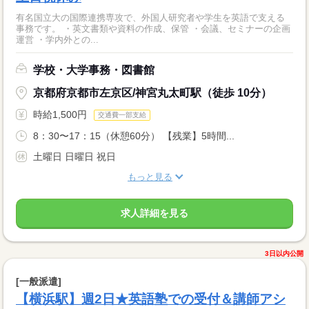
有名国立大の国際連携専攻で、外国人研究者や学生を英語で支える
事務です。 ・英文書類や資料の作成、保管 ・会議、セミナーの企画
運営 ・学内外との...
学校・大学事務・図書館
京都府京都市左京区/神宮丸太町駅（徒歩 10分）
時給1,500円
交通費一部支給
8：30〜17：15（休憩60分） 【残業】5時間...
土曜日 日曜日 祝日
もっと見る
求人詳細を見る
3日以内公開
[一般派遣]
【横浜駅】週2日★英語塾での受付＆講師アシ