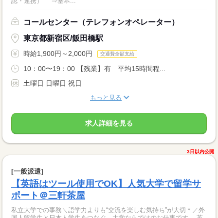
認・連携） ⇒基本...
コールセンター（テレフォンオペレーター）
東京都新宿区/飯田橋駅
時給1,900円～2,000円
交通費全額支給
10：00〜19：00 【残業】有 平均15時間程...
土曜日 日曜日 祝日
もっと見る
求人詳細を見る
3日以内公開
[一般派遣]
【英語はツール使用でOK】人気大学で留学サ
ポート＠三軒茶屋
私立大学での事務＼語学力よりも“交流を楽しむ気持ち”が大切＊／外
国人留学生と日本人学生をつなぐ、大学ならではのお仕事です。 英