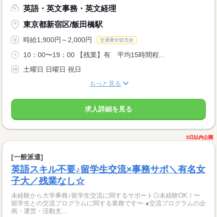
英語・英文事務・英文経理
東京都新宿区/飯田橋駅
時給1,900円～2,000円
交通費全額支給
10：00〜19：00 【残業】有 平均15時間程...
土曜日 日曜日 祝日
もっと見る
求人詳細を見る
3日以内公開
[一般派遣]
英語スキル不要♪留学生交流×事務サポ＼有名女
子大／残業なし☆
未経験から大学事務♪留学生交流に関するサポート◎未経験OK！〜
留学生との交流プログラムに関する業務です〜 ●交流プログラムの企
画・運営・活動支...