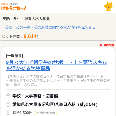
英語 学生 派遣の求人募集
英語・英文事務・英文経理に関する求人情報を見てみる
9,614
ヒット件数：
件
3日以内公開
[一般派遣]
9月＜大学で留学生のサポート！＞英語スキル
を活かせる学校事務
【八事日赤】大学の国際センターで留学生の学生生活をサポート！
＜外国人留学生の大学生活をサポートする事務＞ ●留学生の学納金対
応 ※請求、入金確...
学校・大学事務・図書館
愛知県名古屋市昭和区/八事日赤駅（徒歩 5分）
時給1,500円
交通費全額支給