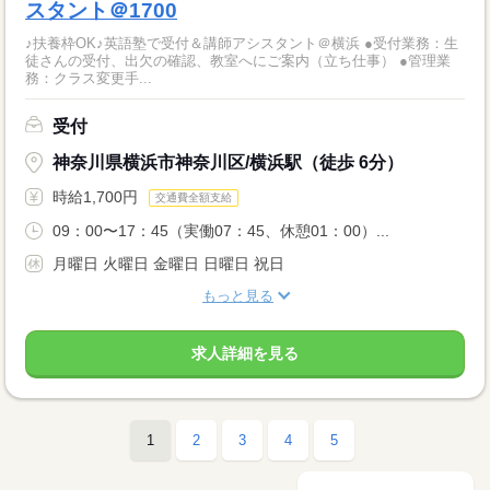
スタント＠1700
♪扶養枠OK♪英語塾で受付＆講師アシスタント＠横浜 ●受付業務：生
徒さんの受付、出欠の確認、教室へにご案内（立ち仕事） ●管理業
務：クラス変更手...
受付
神奈川県横浜市神奈川区/横浜駅（徒歩 6分）
時給1,700円
交通費全額支給
09：00〜17：45（実働07：45、休憩01：00）...
月曜日 火曜日 金曜日 日曜日 祝日
もっと見る
求人詳細を見る
1
2
3
4
5