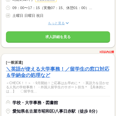
09：00〜17：15（実働07：15、休憩01：00）...
土曜日 日曜日 祝日
もっと見る
求人詳細を見る
3日以内公開
[一般派遣]
＼英語が使える大学事務！／留学生の窓口対応
＆学納金の処理など
＜CHECK！！＞ ・9月開始！ご応募はお早めに＊ ・英語力を活かせ
る人気の学校事務！ ・外国人留学生のサポート担当＊ 【具体的に
は…】 〇留学生...
学校・大学事務・図書館
愛知県名古屋市昭和区/八事日赤駅（徒歩 8分）