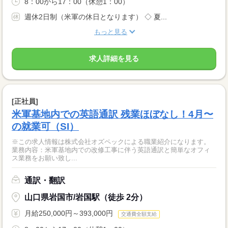
8：00から17：00（休憩1：00）
週休2日制（米軍の休日となります） ◇ 夏...
もっと見る
求人詳細を見る
[正社員]
米軍基地内での英語通訳 残業ほぼなし！4月〜
の就業可（SI）
※この求人情報は株式会社オズペックによる職業紹介になります。
業務内容：米軍基地内での改修工事に伴う英語通訳と簡単なオフィ
ス業務をお願い致し...
通訳・翻訳
山口県岩国市/岩国駅（徒歩 2分）
月給250,000円～393,000円
交通費全額支給