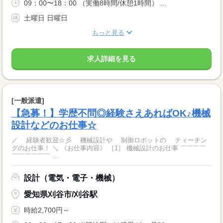
09：00〜18：00 （実働8時間/休憩1時間） ...
土曜日 日曜日
もっと見る
求人詳細を見る
[一般派遣]
【急募！】学歴不問◎経験さえあればOK♪機械
設計などのお仕事☆
／ 経験者歓迎☆彡 機械設計や 制御ロボットの ティーチン
グのお仕事！ ＼ 《お仕事内容》 ［1］ 機械設計のお仕事 ￣￣￣￣
￣￣￣￣￣￣ ...
設計（電気・電子・機械）
愛知県刈谷市/刈谷駅
時給2,700円～