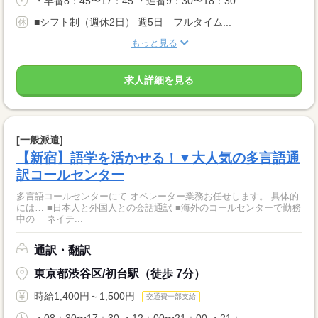
・早番8：45〜17：45 ・遅番9：30〜18：30...
■シフト制（週休2日） 週5日 フルタイム...
もっと見る
求人詳細を見る
[一般派遣]
【新宿】語学を活かせる！▼大人気の多言語通
訳コールセンター
多言語コールセンターにて オペレーター業務お任せします。 具体的
には… ■日本人と外国人との会話通訳 ■海外のコールセンターで勤務
中の ネイテ...
通訳・翻訳
東京都渋谷区/初台駅（徒歩 7分）
時給1,400円～1,500円
交通費一部支給