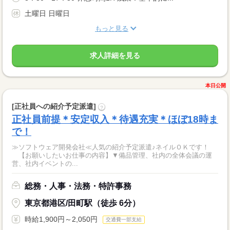
土曜日 日曜日
もっと見る
求人詳細を見る
本日公開
[正社員への紹介予定派遣]
?
正社員前提＊安定収入＊待遇充実＊ほぼ18時ま
で！
≫ソフトウェア開発会社≪人気の紹介予定派遣♪ネイルＯＫです！
【お願いしたいお仕事の内容】▼備品管理、社内の全体会議の運
営、社内イベントの...
総務・人事・法務・特許事務
東京都港区/田町駅（徒歩 6分）
時給1,900円～2,050円
交通費一部支給