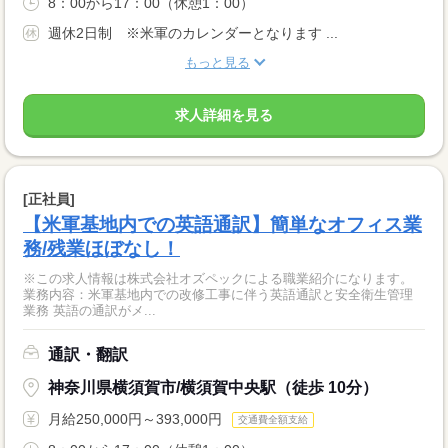
8：00から17：00（休憩1：00）
週休2日制 ※米軍のカレンダーとなります ...
もっと見る
求人詳細を見る
[正社員]
【米軍基地内での英語通訳】簡単なオフィス業
務/残業ほぼなし！
※この求人情報は株式会社オズペックによる職業紹介になります。
業務内容：米軍基地内での改修工事に伴う英語通訳と安全衛生管理
業務 英語の通訳がメ...
通訳・翻訳
神奈川県横須賀市/横須賀中央駅（徒歩 10分）
月給250,000円～393,000円
交通費全額支給