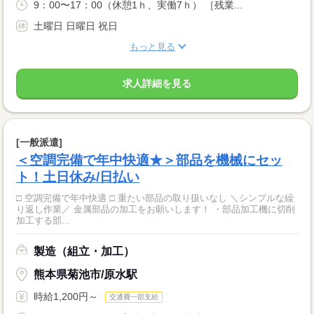
9：00〜17：00（休憩1ｈ、実働7ｈ） ［残業...
土曜日 日曜日 祝日
もっと見る
求人詳細を見る
[一般派遣]
＜空調完備で年中快適★＞部品を機械にセッ
ト！土日休み/日払い
□ 空調完備で年中快適 □ 重たい部品の取り扱いなし ＼シンプルな繰
り返し作業／ 金属部品の加工をお願いします！ ・部品加工機に切削
加工する部...
製造（組立・加工）
熊本県菊池市/原水駅
時給1,200円～
交通費一部支給