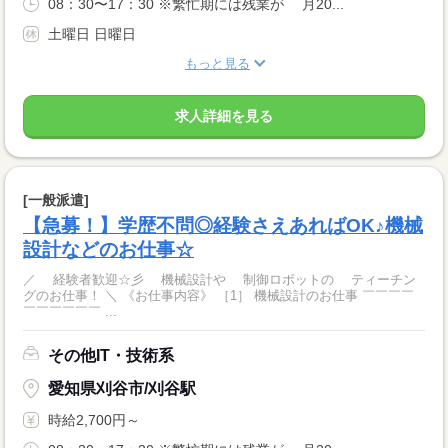
08：30〜17：30 ※繁忙期には残業が 月20...
土曜日 日曜日
もっと見る
求人詳細を見る
[一般派遣]
【急募！】学歴不問◎経験さえあればOK♪機械
設計などのお仕事☆
／ 経験者歓迎☆彡 機械設計や 制御ロボットの ティーチン
グのお仕事！ ＼ 《お仕事内容》 ［1］ 機械設計のお仕事 ￣￣￣￣
￣￣￣￣￣￣ ...
その他IT・技術系
愛知県刈谷市/刈谷駅
時給2,700円～