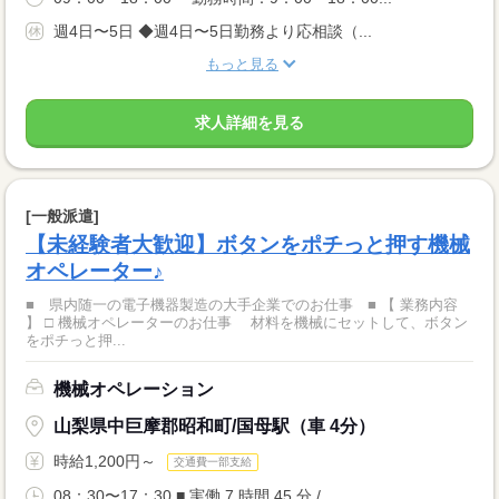
週4日〜5日 ◆週4日〜5日勤務より応相談（...
もっと見る
求人詳細を見る
[一般派遣]
【未経験者大歓迎】ボタンをポチっと押す機械
オペレーター♪
■ 県内随一の電子機器製造の大手企業でのお仕事 ■ 【 業務内容
】 □ 機械オペレーターのお仕事 材料を機械にセットして、ボタン
をポチっと押...
機械オペレーション
山梨県中巨摩郡昭和町/国母駅（車 4分）
時給1,200円～
交通費一部支給
08：30〜17：30 ■ 実働 7 時間 45 分 / ...