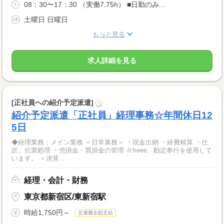
08：30〜17：30 （実働7.75h） ■日勤のみ...
土曜日 日曜日
もっと見る
求人詳細を見る
[正社員への紹介予定派遣]
?
紹介予定派遣「正社員」経理事務☆年間休日12
5日
◆経理業務：メイン業務 ＜日常業務＞ ・現金出納 ・経費精算 ・仕
訳、伝票処理 ・売掛金・買掛金の管理 ※freee、勘定奉行を使用して
います。 ＜決算...
経理・会計・財務
東京都新宿区/東新宿駅
時給1,750円～
交通費全額支給