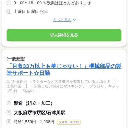
9：00〜18：00 ※残業はほとんどありませ...
土曜日 日曜日 祝日
もっと見る
求人詳細を見る
[一般派遣]
「月収33万以上も夢じゃない！」機械部品の製
造サポート☆日勤
□お仕事内容 トラクターなどの農機具を製造している工場☆彡 【
工務作業 】 ・塗装しない部分にマスキングテープを貼り、キャッ
プ付け ・商品の...
製造（組立・加工）
大阪府堺市堺区/石津川駅
時給1,550円～1,938円
交通費一部支給