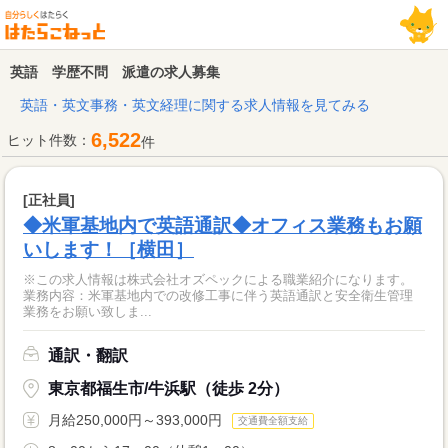
英語 学歴不問 派遣の求人募集
英語・英文事務・英文経理に関する求人情報を見てみる
6,522
ヒット件数：
件
[正社員]
◆米軍基地内で英語通訳◆オフィス業務もお願
いします！［横田］
※この求人情報は株式会社オズペックによる職業紹介になります。
業務内容：米軍基地内での改修工事に伴う英語通訳と安全衛生管理
業務をお願い致しま...
通訳・翻訳
東京都福生市/牛浜駅（徒歩 2分）
月給250,000円～393,000円
交通費全額支給