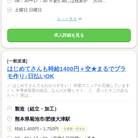
08：30〜17：30 ※繁忙期には残業が 月20...
土曜日 日曜日
もっと見る
求人詳細を見る
[一般派遣]
はじめてさんも時給1400円＋交★まるでプラ
モ作り♪日払いOK
／ はじめてさんでもわかりやすい！ 作業マニュアル完備しています
♪ ＼ 半導体装置の組立...なんだか難しそう... と、思ったそこのあな
たへ！ 実は...
製造（組立・加工）
熊本県菊池市/肥後大津駅
時給1,400円～1,750円
交通費一部支給