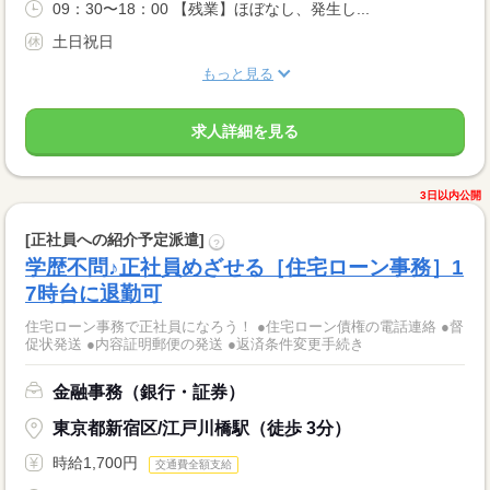
09：30〜18：00 【残業】ほぼなし、発生し...
土日祝日
もっと見る
求人詳細を見る
3日以内公開
[正社員への紹介予定派遣]
?
学歴不問♪正社員めざせる［住宅ローン事務］1
7時台に退勤可
住宅ローン事務で正社員になろう！ ●住宅ローン債権の電話連絡 ●督
促状発送 ●内容証明郵便の発送 ●返済条件変更手続き
金融事務（銀行・証券）
東京都新宿区/江戸川橋駅（徒歩 3分）
時給1,700円
交通費全額支給