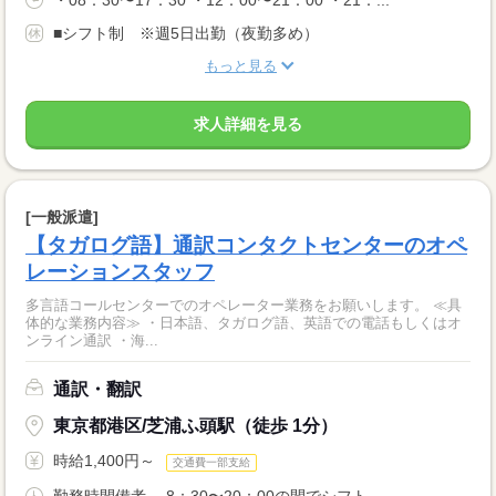
・08：30〜17：30 ・12：00〜21：00 ・21：...
■シフト制 ※週5日出勤（夜勤多め）
もっと見る
求人詳細を見る
[一般派遣]
【タガログ語】通訳コンタクトセンターのオペ
レーションスタッフ
多言語コールセンターでのオペレーター業務をお願いします。 ≪具
体的な業務内容≫ ・日本語、タガログ語、英語での電話もしくはオ
ンライン通訳 ・海...
通訳・翻訳
東京都港区/芝浦ふ頭駅（徒歩 1分）
時給1,400円～
交通費一部支給
勤務時間備考 8：30〜20：00の間でシフト...