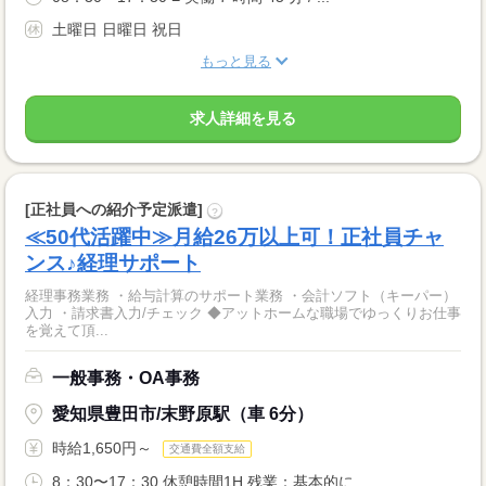
土曜日 日曜日 祝日
もっと見る
求人詳細を見る
[正社員への紹介予定派遣]
?
≪50代活躍中≫月給26万以上可！正社員チャ
ンス♪経理サポート
経理事務業務 ・給与計算のサポート業務 ・会計ソフト（キーパー）
入力 ・請求書入力/チェック ◆アットホームな職場でゆっくりお仕事
を覚えて頂...
一般事務・OA事務
愛知県豊田市/末野原駅（車 6分）
時給1,650円～
交通費全額支給
8：30〜17：30 休憩時間1H 残業：基本的に...