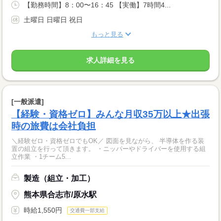
【勤務時間】8：00〜16：45 【実働】7時間4...
土曜日 日曜日 祝日
もっと見る
求人詳細を見る
[一般派遣]
【経験・資格ゼロ】みんな月収35万以上★出張
時の旅費は会社負担
＼経験ゼロ・資格ゼロでもOK／ 図面を見ながら、 半導体を作る装
置の組立を行って頂きます。 ・ニッパーやドライバーを使用する組
立作業 ・1チーム5...
製造（組立・加工）
熊本県合志市/原水駅
時給1,550円
交通費一部支給